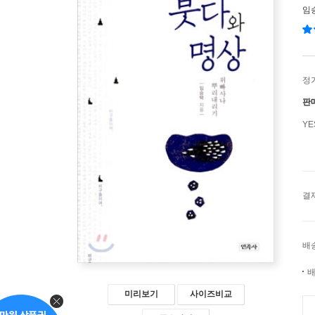
임
정
판
Y
결
배
배
미리보기
사이즈비교