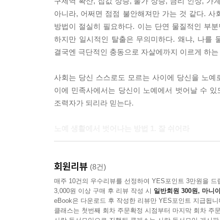
구제역 확산, 집값 상승, 물가 상승, 금리 인상, 
기의 순환 자체를 멈추게 할 수 있다. 바로 이것이
아니라, 어쩌면 점점 불안해져만 가는 것 같다. 
의 전통적인 이해 방식으로, 위빠사나의 실천을 통한 현
방법이 절실히 필요하다. 이는 단연 물질적인 부분
하지만 일시적인 탈출은 무의미하다. 왜냐, 나를 
위빠사나란 초기불교의 경전어인 빨리어를 음역한 것이다.
결국엔 극단적인 충동으로 자살에까지 이르게 하는 
을 의미하고, 빠사나(passana)란 ‘관찰’, ‘식별’
어나서 보는 것’ 등으로 옮길 수 있다. 이러한 위
사회는 당신 스스로도 모르는 사이에 당신을 노예로
상을 사실대로 수용하고 통찰하게 되며 종국에는 그것의 
이에 민족사에서는 당신이 노예에서 벗어날 수 있
조력자가 되리라 믿는다.
비구들이여, 느낌은 자기 자신이 아니다. 비구들이여, 느낌
느낌에 대해 “나에게 이러한 느낌은 있어라, 저러한 
노예 생활에서 벗어나는 방법 1. 잘 쉬어라
까닭에 느낌은 저절로 소멸된다. 느낌에 대해 “나에게
이 책에는 최근 유행처럼 번지고 있는 명상에 대해
--- pp.163-164
회원리뷰
명상, 불교의 여러 수행 중 한 방법인 명상 등, 
(8건)
명상은 불교명상이다. 지금으로부터 2,500여 년 
매주 10건의 우수리뷰를 선정하여 YES포인트 3만원을 드
3,000원 이상 구매 후 리뷰 작성 시
일반회원 300원, 마니아
방법으로 사용될 정도로 실제적으로 입증되고 증명
eBook은 다운로드 후 작성한 리뷰만 YES포인트 지급됩니
치료이기 때문에 일정한 한계를 지닐 수밖에 없다. 
클래스는 첫번째 회차 주문확정 시점부터 마지막 회차 주문
명상의 개념과 그 실천 방법까지 상세히 다루고 있