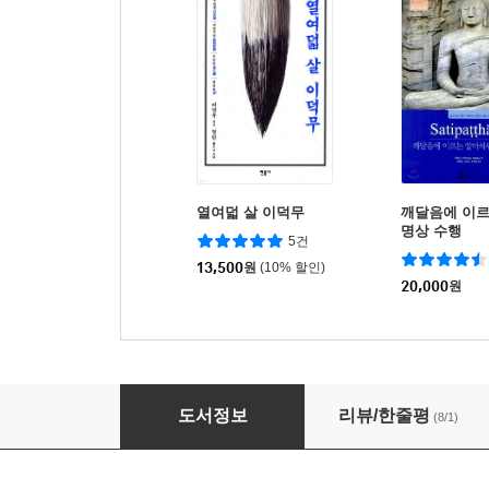
열여덟 살 이덕무
깨달음에 이
명상 수행
5건
13,500
원
(10% 할인)
20,000
원
붓다와 명상
도서정보
리뷰/한줄평
(8/1)