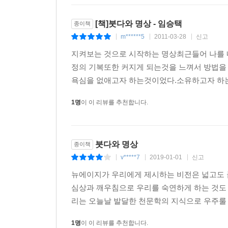
주시하면 그것이 야기하는 무의식적인 반응들을 자
의지를 미연에 방지할 수 있다는 것이다. 이처럼 
[책]붓다와 명상 - 임승택
종이책
m******5
2011-03-28
신고
|
|
|
노예 생활에서 벗어나는 방법 3. 내 삶은 내가 선택
지켜보는 것으로 시작하는 명상최근들어 나를 
정의 기복또한 커지게 되는것을 느껴서 방법을 
위빠사나의 실천을 통해 모든 느낌이 한순간에 일
욕심을 없애고자 하는것이었다.소유하고자 하는 욕
얽매이지 않고 스스로의 의지에 따른 선택적 행위
존재로의 변신이나 탈바꿈을 조절할 수 있게 된다
1명
이 이 리뷰를 추천합니다.
멈추게 할 수 있다. 바로 이것이 실천적 관점에서
방식으로, 위빠사나의 실천을 통한 현실 삶의 변화
붓다와 명상
종이책
이처럼 《붓다와 명상》에서는 위빠사나의 실천 
v*****7
2019-01-01
신고
|
|
|
대해서도 가려 뽑아 명상 초보들에게 도움을 준다
뉴에이지가 우리에게 제시하는 비전은 넓고도 큽
방법에 대해서도 다뤄 명상 초보들에게 실질적인
심상과 깨우침으로 우리를 숙연하게 하는 것도 
초보들에게 길잡이가 되어준다.
리는 오늘날 발달한 천문학의 지식으로 우주룰 성
1명
이 이 리뷰를 추천합니다.