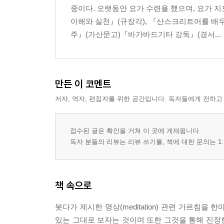
중이다. 오랫동안 요가 수련을 했으며, 요가 
들고…, 가고…, 망상…, 일어섬… / 마음에 대한 관
이해와 실천』(규장각), 『산스크리트어를 배
주』(가산문고)『바가바드기타 강독』(경서...
8. 깨달음에 대한 오해
깨달음이란 무엇인가 / 점차 무르익는 깨달음 / 법에
9. 명상 잘하는 방법
만든 이 코멘트
마음지킴의 실천 양상 / 팔정도, 보증된 깨달음의 길
저자, 역자, 편집자를 위한 공간입니다. 독자들에게 전하고
10. 억지 명상을 하고 있는가
마음가짐의 중요성 / 명상의 부작용 / 사이비 명상
접수된 글은 확인을 거쳐 이 곳에 게재됩니다.
독자 분들의 리뷰는 리뷰 쓰기를, 책에 대한 문의는 1:
11. 명상 뿌리내리기
수행의 다섯 가지 요인 / 자애로운 마음 / 경전 읽기
책 속으로
12. 명상의 지침이 되는 초기불교경전
형이상학적 난제와 사성제 / 무상과 무아에 대한 해
붓다가 제시한 명상(meditation) 관련 가르침을
소멸하는 간략한 가르침 / 자애의 경전 / 축복에 관
있는 그대로 보자는 것이며 또한 그것을 통해 진정한