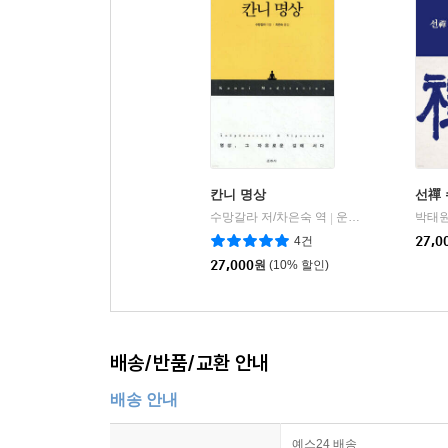
칸니 명상
선禪
수망갈라 저/차은숙 역
운주사
박태원
|
4건
27,0
27,000
원
(10% 할인)
배송/반품/교환 안내
배송 안내
예스24 배송