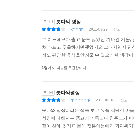
붓다와 명상
종이책
k*****m
2011-03-29
신고
|
|
|
그 어느해보다 춥고 눈도 많았던 기나긴 겨울,
차 아프고 우울하기만했었지요.그래서인지 명
게도 편안한 휴식을안겨줄 수 있으리란 생각이 
1명
이 이 리뷰를 추천합니다.
붓다와명상
종이책
q**********p
2011-03-18
신고
|
|
|
붓다와 명상이라는 책을 보고 요즘 심난한 마음
성경에 대해서는 종교가 기독교나 천주교가 아니
절이 산에 있기 때문에 젊은이들에게 가까워지기