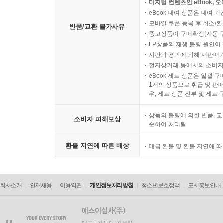
디지털 컨텐츠인 eBook, 
eBook 대여 상품은 대여 기
모바일 쿠폰 등록 후 취소/환
반품/교환 불가사유
중고상품이 구매확정(자동 
LP상품의 재생 불량 원인이 기
시간의 경과에 의해 재판매가
전자상거래 등에서의 소비자
eBook 세트 상품은 일괄 
1개의 상품으로 취급 및 판매
우, 세트 상품 전부 및 세트
상품의 불량에 의한 반품, 교
소비자 피해보상
준하여 처리됨
환불 지연에 따른 배상
대금 환불 및 환불 지연에 
회사소개
인재채용
이용약관
개인정보처리방침
청소년보호정책
도서홍보안내
대표 : 김석환, 최세라