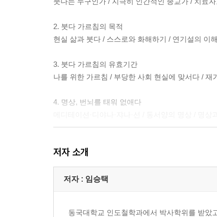
붓다는 누구인가 / 지극히 인간적인 종교가 / 치료
2. 붓다 가르침의 목적
현실 삶과 붓다 / 스스로와 화해하기 / 연기설의 이
3. 붓다 가르침의 유효기간
나를 위한 가르침 / 부당한 사회 현실에 맞서다 / 
4. 명상, 번뇌를 태워 없애다
메디테이션·디야나·쟈나·선 / 동서양의 명상 / 명상과
5. 요가 vs 불교명상
저자 소개
요가와 불교명상 / 요가·사마타·위빠사나 / 위빠사나
6. 열반에 도달하기 위한 절차, 위빠사나
저자 : 임승택
위빠사나란 무엇인가 / 사념처와 위빠사나 / 위빠사
동국대학교 인도철학과에서 박사학위를 받았고
7.위빠사나, 왜 하는가