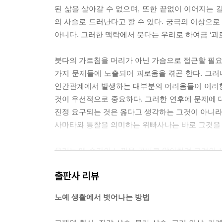
된 삶을 살아갈 수 없으며, 또한 끝없이 이어지는 
색인
의 사슬로 드러난다고 할 수 있다. 궁극의 이상으
참고문헌
아니다. 그러한 맥락에서 붓다는 우리로 하여금 ‘괴로움
붓다의 가르침을 머리가 아닌 가슴으로 접근할 필요가
가지 문제들에 노출되어 괴로움을 겪곤 한다. 그러
인간관계에서 발생하는 대부분의 어려움들이 이러한
것이 우선적으로 중요하다. 그러한 연후에 문제에 대
진정 요구되는 것은 옳다고 생각하는 그것이 아니라 
사마타와 통찰을 의미하는 위빠사나는 바로 그것을 위해 
우리는 매 순간의 느낌을 곧바로 알아차려 그것의 노예
안된 실천 방법이다. 우리는 느낌 자체를 있는 그대로 
출판사 리뷰
위빠사나의 실천을 통해 우리는 모든 느낌이 일순
노예 생활에서 벗어나는 방법
그것에 얽매이지 않고 스스로의 의지에 따른 선택적 행
고서 새로운 존재(有)로의 변신이나 탈바꿈(生)을 