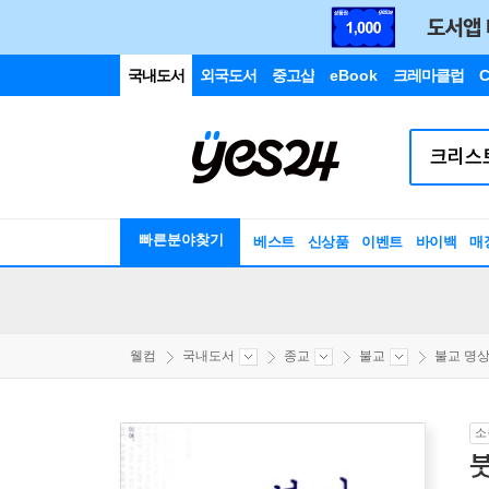
국내도서
외국도서
중고샵
eBook
크레마클럽
C
빠른분야찾기
베스트
신상품
이벤트
바이백
매
웰컴
국내도서
종교
불교
불교 명상
소