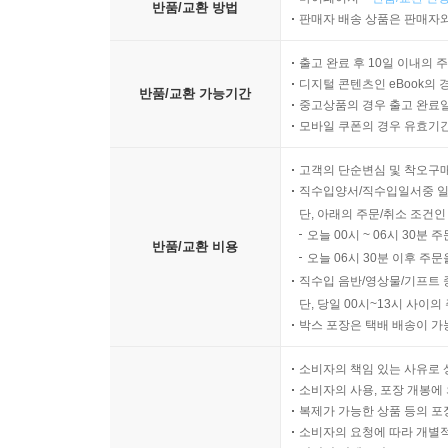
반품/교환 방법
판매자 배송 상품은 판매자와
출고 완료 후 10일 이내의 
디지털 콘텐츠인 eBook의 
반품/교환 가능기간
중고상품의 경우 출고 완료일
모바일 쿠폰의 경우 유효기간(
고객의 단순변심 및 착오구
직수입양서/직수입일서중 일
단, 아래의 주문/취소 조건인
오늘 00시 ~ 06시 30분 
반품/교환 비용
오늘 06시 30분 이후 주문
직수입 음반/영상물/기프트 
단, 당일 00시~13시 사이
박스 포장은 택배 배송이 가
소비자의 책임 있는 사유로 
소비자의 사용, 포장 개봉에 
복제가 가능한 상품 등의 포장을 
소비자의 요청에 따라 개별