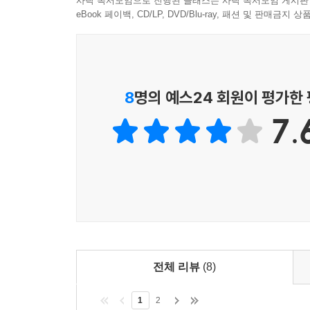
사락 독서모임으로 진행된 클래스는 사락 독서모임 게시판
eBook 페이백, CD/LP, DVD/Blu-ray, 패션 및 판매금
《붓다와 명상》에서는 붓다가 제시한 명상과 관련된
앓고 있으며, 약국과 병원을 단골가게처럼 드나든다.
몸을 못살게 하여 그 실체를 드러낸다. 그러니 눈
모습이 보이는 것들뿐만 아니라, 실체가 없는 것들
8
명의 예스24 회원이 평가한
실체가 없는 것들의 본래 모습에 대한 바른 이해가 
7.
것은 편견과 독선을 쉬게 한다는 의미이다. 편견과 
있다는 것이다. 결국 붓다가 제시한 명상은 서양
데(離苦得樂) 그 목적이 있다고 할 수 있다. 결국
있다. 불교명상을 통해 현대인은 더 이상 갈등과 번
노예 생활에서 벗어나는 방법 2. 느낌에 휘둘리지 
다이어트를 하려면 음식이 주는 달콤함의 유혹을 뿌
다이어트를 무한 반복해야 한다. 마찬가지로 명상
전체 리뷰
(8)
이해하는 데서 시작한다고 했다. 그 이후에는 내
1
2
느낌의 노예가 되지 않도록 해야 한다. 그러기 위해 