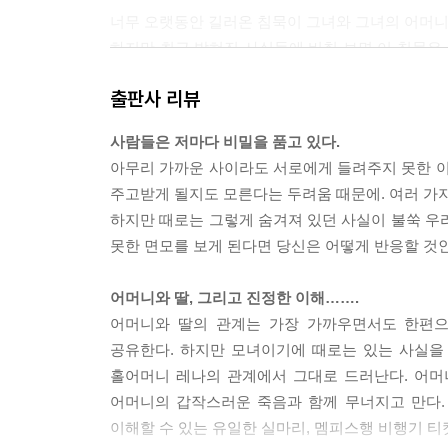
너무 오랫동안 길러온 침묵이 그녀와 그녀의 어머니
하지만 최근 밝혀진 사실들에 비춰 보면 이 침묵은 
살았던 것이다. 에바가 알고 있던 과거, 레나의 것이던 그
출판사 리뷰
옳건, 그르건, 그녀는 사랑 때문에 골로 갈 뻔했다. 함
사람들은 저마다 비밀을 품고 있다.
준비가 되어 있다면, “Shame on you(남부끄러운
아무리 가까운 사이라도 서로에게 들려주지 못한 이
을 내놓을 준비가 되어 있지 않다면 그런 말을 할 필요가 
주고받게 될지도 모른다는 두려움 때문에. 여러 가지
하지만 때로는 그렇게 숨겨져 있던 사실이 불쑥 우
뭐든 처음 발견하면 경이로움에 사로잡히는 청춘기만
못한 면모를 보게 된다면 당신은 어떻게 반응할 것
만들어낼 수 있는 욕망은 유년기나, 최대한, 청소년
가슴에 와 닿는 일이 드물다.
어머니와 딸, 그리고 진정한 이해…….
어머니와 딸의 관계는 가장 가까우면서도 한편으
--- p.299
공유한다. 하지만 모녀이기에 때로는 있는 사실을
홀어머니 레나의 관계에서 그대로 드러난다. 어머
어머니의 갑작스러운 죽음과 함께 무너지고 만다.
이해할 수 있는 유일한 실마리, 멤피스행 비행기 티