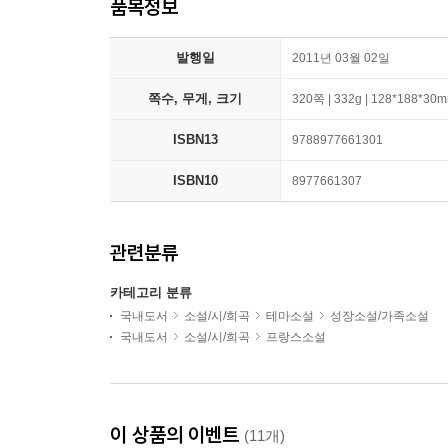
품목정보
발행일
2011년 03월 02일
쪽수, 무게, 크기
320쪽 | 332g | 128*188*30
ISBN13
9788977661301
ISBN10
8977661307
관련분류
카테고리 분류
국내도서
소설/시/희곡
테마소설
성장소설/가족소설
국내도서
소설/시/희곡
프랑스소설
이 상품의 이벤트
(11개)