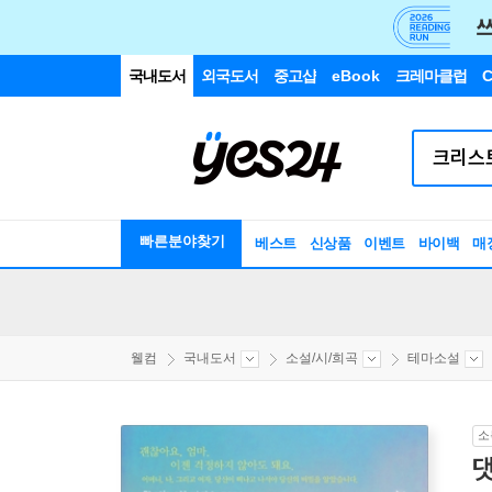
국내도서
외국도서
중고샵
eBook
크레마클럽
C
빠른분야찾기
베스트
신상품
이벤트
바이백
매
웰컴
국내도서
소설/시/희곡
테마소설
소
댓