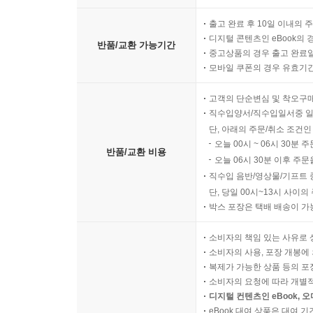
출고 완료 후 10일 이내의 
디지털 콘텐츠인 eBook의 
반품/교환 가능기간
중고상품의 경우 출고 완료일
모바일 쿠폰의 경우 유효기간(
고객의 단순변심 및 착오구
직수입양서/직수입일서중 일
단, 아래의 주문/취소 조건인
오늘 00시 ~ 06시 30분 
반품/교환 비용
오늘 06시 30분 이후 주문
직수입 음반/영상물/기프트 
단, 당일 00시~13시 사이
박스 포장은 택배 배송이 가
소비자의 책임 있는 사유로 
소비자의 사용, 포장 개봉에 
복제가 가능한 상품 등의 포장을 
소비자의 요청에 따라 개별
디지털 컨텐츠인 eBook, 
eBook 대여 상품은 대여 기