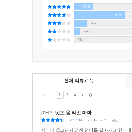
21%
57%
14%
7%
0%
전체 리뷰
(14)
1
2
3
댓츠 올 라잇 마마
종이책
k*****m
2011-03-12
신고
|
|
|
시간이 흐르면서 점점 엄마를 닮아가고 있는내