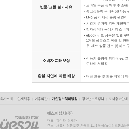
모바일 쿠폰 등록 후 취소/환
반품/교환 불가사유
중고상품이 구매확정(자동 
LP상품의 재생 불량 원인이 기
시간의 경과에 의해 재판매가
전자상거래 등에서의 소비자
eBook 세트 상품은 일괄 
1개의 상품으로 취급 및 판매
우, 세트 상품 전부 및 세트
상품의 불량에 의한 반품, 교
소비자 피해보상
준하여 처리됨
환불 지연에 따른 배상
대금 환불 및 환불 지연에 
회사소개
인재채용
이용약관
개인정보처리방침
청소년보호정책
도서홍보안내
대표 : 김석환, 최세라
주소 : 서울시 영등포구 은행로 11, 5층~6층(여의도동,일신