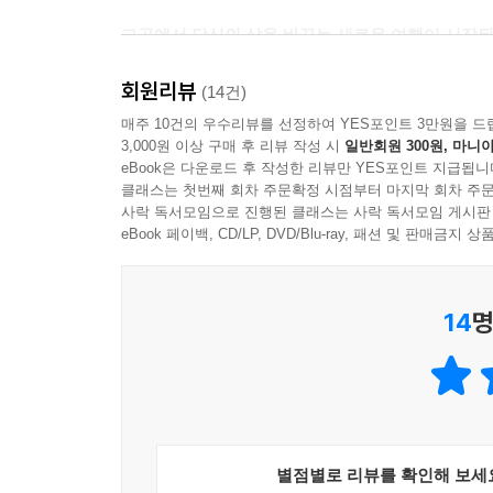
그곳에서 당신의 삶을 바꾸는 새로운 여행이 시작된
이 소설은 어머니와 딸의 비밀과 그 사이의 접점을
회원리뷰
않고 평범하게 일상을 보내고 있던 에바. 그녀는
(14건)
모습을 받아들여야 한다는 사실을 깨닫게 된다.
매주 10건의 우수리뷰를 선정하여 YES포인트 3만원을 드
3,000원 이상 구매 후 리뷰 작성 시
일반회원 300원, 마니아
되돌아보게 하는 계기를 마련해 줄 것이다.
eBook은 다운로드 후 작성한 리뷰만 YES포인트 지급됩니
클래스는 첫번째 회차 주문확정 시점부터 마지막 회차 주문
당신이 떠나고 나서야 당신의 비밀을 알았습니다.
사락 독서모임으로 진행된 클래스는 사락 독서모임 게시판
독일에서 태어났지만 프랑스에서 문학 강사 생활을
eBook 페이백, CD/LP, DVD/Blu-ray, 패션 및 판매금
모른다. 단 한 번의 일탈 없이 나날에 쫓기며 살
느닷없이 맞이하게 된 이별, 서로 떨어져 지내면서 
14
명
모습을 드러내며 에바는 레나의 낯선 얼굴을 바라
했다는 사실뿐이었다. 어머니의 감춰진 삶을 이해
그레이스랜드에서 어떤 변화를 겪게 될까?
저자는 데뷔작 《체스 두는 여자》로 평범한 가정
묘사하였다. 그녀는 여기서 한걸음 더 나아가《댓
포커스를 맞추고 있다. 프랑스 유학 시절의 경험을
별점별로 리뷰를 확인해 보세
어머니와 딸의 관계를 따스하고 감동적인 문체로 그