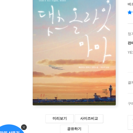
베
정
판
Y
결
구
미리보기
사이즈비교
공유하기