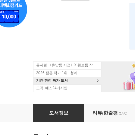
뮤지컬 〈휴남동 서점〉X 황보름 작가 북토크
2026 젊은 작가 1위 : 청예
기간 한정 특가 도서
오직, 예스24에서만
댓츠 올 라잇 마마
도서정보
리뷰/한줄평
(14/0)