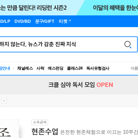
D/LP
DVD/BD
문구
/GIFT
티켓
장안내
채널예스
사락
예스펀딩
클래스24
독서유형검사
여
RBTI Lab
독서유형검사
크클 심야 독서 모임
OPEN
상
소득공제
현존수업
온전한 현존체험으로 이끄는 10주