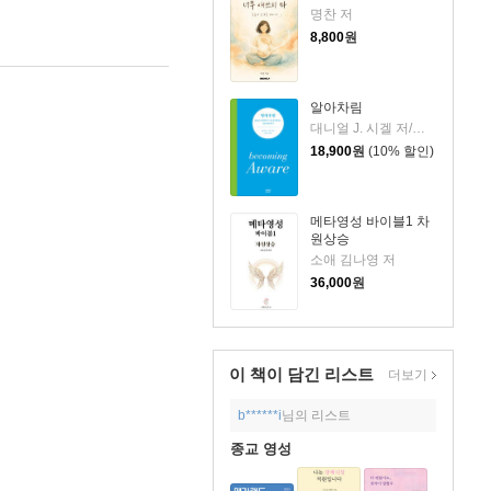
명찬 저
8,800
원
알아차림
대니얼 J. 시겔 저/권선아 역
18,900
원
(10% 할인)
메타영성 바이블1 차
원상승
소애 김나영 저
36,000
원
이 책이 담긴
리스트
더보기
b******i
님의 리스트
종교 영성