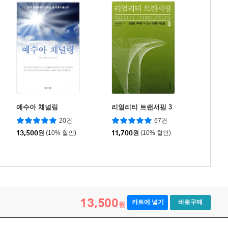
예수아 채널링
리얼리티 트랜서핑 3
20건
67건
13,500
원
(10% 할인)
11,700
원
(10% 할인)
13,500
카트에 넣기
바로구매
원