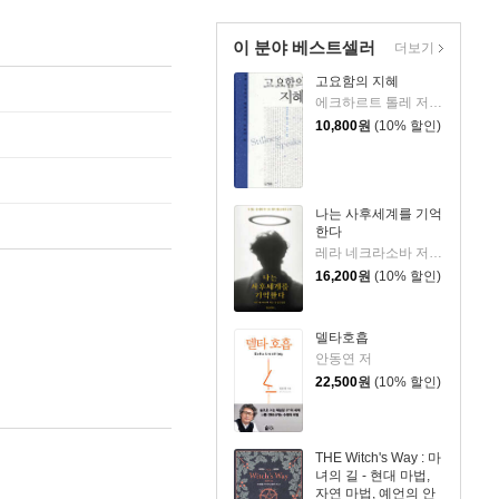
이 분야 베스트셀러
더보기
고요함의 지혜
에크하르트 톨레 저/진우기 역
10,800
원
(10% 할인)
나는 사후세계를 기억
한다
레라 네크라소바 저/동경민 역
16,200
원
(10% 할인)
델타호흡
안동연 저
22,500
원
(10% 할인)
THE Witch's Way : 마
녀의 길 - 현대 마법,
자연 마법, 예언의 안