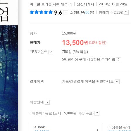
마이클 브라운
저/
이재석
역
정신세계사
2013년 12월 20일
9.6
회원리뷰(
56
건)
판매지수 2,298
정가
15,000원
13,500
원
판매가
(10% 할인)
YES포인트
750원 (5% 적립)
5만원이상 구매 시 2천원 추가적립
결제혜택
카드/간편결제 혜택을 확인하세요
배송안내
배송비 : 유료 (도서 15,000원 이상 무료)
eBook
이 상품을 팔기