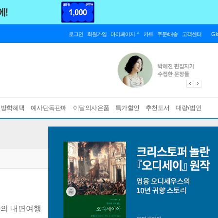
로그인
회원가입
마이페이지
카트
주문/배송
고객센터
Gl
름방학혜택
예사단독판매
이달의사은품
특가할인
추천도서
대량/법인
간의 내면여행