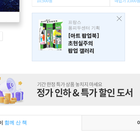
10,500원
매입가 3,000
프랑스
퐁피두센터 기획
[아트 팝업북]
초현실주의
팝업 갤러리
들이
함께 산 책