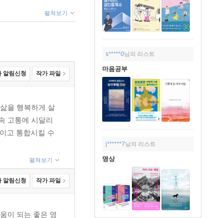
펼쳐보기
s*****0
님의 리스트
마음공부
 알림신청
작가 파일
삶을 행복하게 살
계속 고통에 시달리
들이고 통합시킬 수
j******7
님의 리스트
명상
펼쳐보기
 알림신청
작가 파일
움이 되는 좋은 영