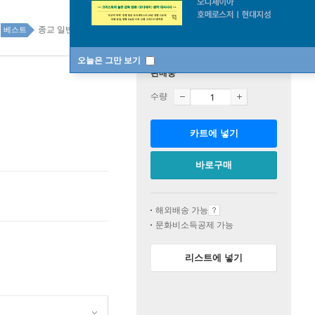
종교 일반 14위
종교 top100 49주
베스트
오늘은 그만 보기
판매중
수량
카트에 넣기
바로구매
해외배송 가능
문화비소득공제 가능
리스트에 넣기