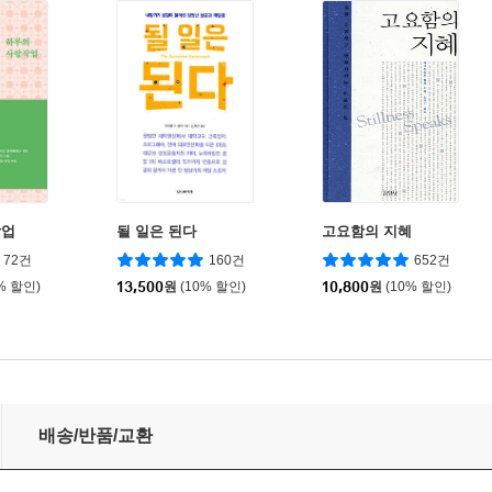
작업
될 일은 된다
고요함의 지혜
72건
160건
652건
% 할인)
13,500
원
(10% 할인)
10,800
원
(10% 할인)
배송/반품/교환