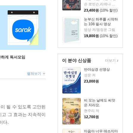
내서
숀 로빈슨,리애나 그리너웨이 저/리쉬야,오컬트 & 스토리 역
23,400
원
(10% 할인)
눈부신 하루를 시작하
는 108 필사 명상
법상 저/용정운 그림
19,800
원
(10% 할인)
꾸준하게 독서모임
이 분야 신상품
더보기
반야심경 선명상
펼쳐보기
성운 저
23,000
원
비 오는 날에도 씨앗
은 자라요.
움이 될 수 있도록 고안된
현주리 저
적이고 그 효과는 지속적이
12,700
원
이다.
마음아 너무 애쓰지마