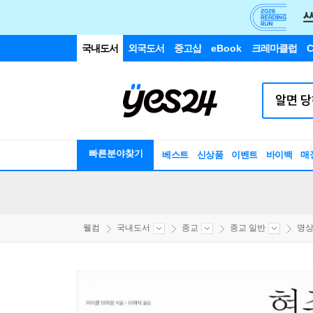
국내도서
외국도서
중고샵
eBook
크레마클럽
C
빠른분야찾기
베스트
신상품
이벤트
바이백
매
웰컴
국내도서
종교
종교 일반
명