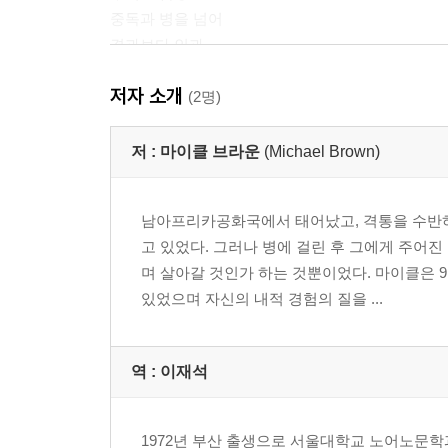
중독과 병을 넘어
결과보다 인과
저자 소개
2부 여행 준비
(2명)
현존 수업의 3요소
통합적 접근
저 :
마이클 브라운
(Michael Brown)
진입의 단계
항해를 위한 지침
남아프리카공화국에서 태어났고, 격통을 수반하
고 있었다. 그러나 병에 걸린 후 그에게 주어
3부 현존 수업
며 살아갈 것인가 하는 것뿐이었다. 마이클은
통찰과 직감
있었으며 자신의 내적 경험의 질을 ...
1주차
일깨우고 유지하기
역 :
이재석
의식적인 연결호흡 연습
호흡 속으로
현존과 개인의 표현
1972년 부산 출생으로 서울대학교 노어노문