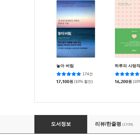
놓아 버림
하루의 사랑
174건
17,100
원
(10% 할인)
16,200
원
(10
현존수업
도서정보
리뷰/한줄평
(17/39)