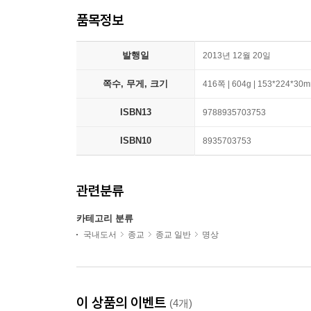
품목정보
발행일
2013년 12월 20일
쪽수, 무게, 크기
416쪽 | 604g | 153*224*30
ISBN13
9788935703753
ISBN10
8935703753
관련분류
카테고리 분류
국내도서
종교
종교 일반
명상
이 상품의 이벤트
(4개)