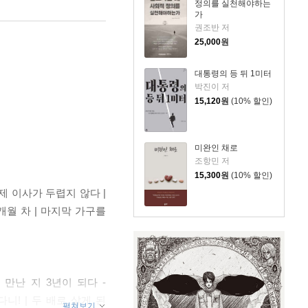
정의를 실천해야하는
가
권조반 저
25,000
원
대통령의 등 뒤 1미터
박진이 저
15,120
원
(10% 할인)
미완인 채로
조항민 저
15,300
원
(10% 할인)
제 이사가 두렵지 않다 |
0개월 차 | 마지막 가구를
만난 지 3년이 되다 -
! | 두 배로 살게 된
펼쳐보기