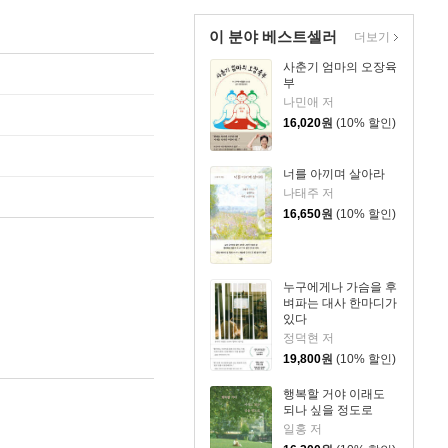
이 분야 베스트셀러
더보기
사춘기 엄마의 오장육
부
나민애 저
16,020
원
(10% 할인)
너를 아끼며 살아라
나태주 저
16,650
원
(10% 할인)
누구에게나 가슴을 후
벼파는 대사 한마디가
있다
정덕현 저
19,800
원
(10% 할인)
행복할 거야 이래도
되나 싶을 정도로
일홍 저