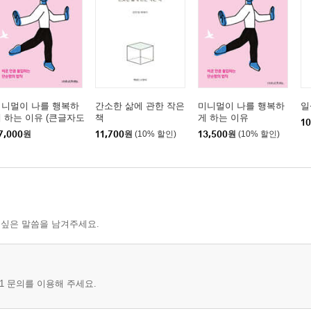
 사람 | 의식적인 소비자에서 환경을 생각하는 마음까지 | 버리기 중
의 조건 | 가짜 미니멀리즘 | 기억해야 할 단 한 가지 기준
미니멀이 나를 행복하
간소한 삶에 관한 작은
미니멀이 나를 행복하
일
 하는 이유 (큰글자도
책
게 하는 이유
10
)
 배가 되는 선물법 | 한 번 더 체크리스트 | 결핍의 한 달 보내보기
7,000
원
11,700
원
(10% 할인)
13,500
원
(10% 할인)
가지
 싶은 말씀을 남겨주세요.
1 문의를 이용해 주세요.