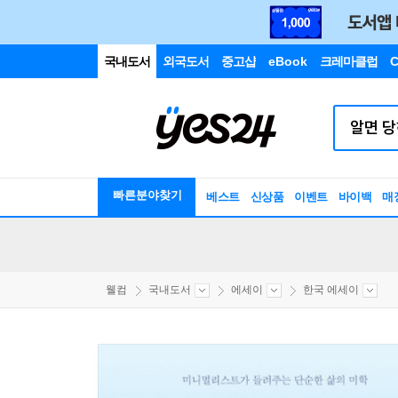
국내도서
외국도서
중고샵
eBook
크레마클럽
C
빠른분야찾기
베스트
신상품
이벤트
바이백
매
웰컴
국내도서
에세이
한국 에세이