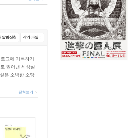
 일
 알림신청
작가 파일
미기, 인테리어 안 해요 |
 블로그에 기록하기
하다 | 결핍은 행복으로
선으로 읽어낸 세상살
 싶은 소박한 소망
가져다준 공허함 | 불씨를
펼쳐보기
가지 능력 | 당신, 지금
면이냐 외면이냐, 닭이냐