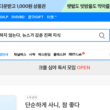
D/LP
DVD/BD
문구
/GIFT
티켓
독서유형검사
RBTI Lab
장안내
채널예스
사락
예스펀딩
클래스24
독서유형검사
크클 심야 독서 모임
OPEN
소득공제
단순하게 사니, 참 좋다