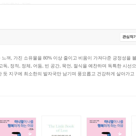
| 고마웠어, 가방
미니멀리즘 정리 - 내가 처분한 32가지 물건, 내가 더 이상 하지 않는
관심작가
 친구 | 소식 예찬 | 약, 안 먹고도 건강합니다 | 방 꾸미기, 집 꾸
 느껴, 가진 소유물을 80% 이상 줄이고 비움이 가져다준 긍정성을
여행은 좋아하지만 스트레스는 사절이에요 | 소유의 한계를 매일 갱신
독, 정적, 정체, 어둠, 빈 공간, 묵언, 절식을 예찬하며 독특한 시
한 듯 지구에 최소한의 발자국만 남기며 풍요롭고 건강하게 살아가고
좋은 습관을 만드는 가장 효과적인 방법 | 행복은 성장이다 | 물질이 
는다 | 추억을 디지털화하기 | 최고의 외모 관리 | 키워야 할 단 한 
민감성을 가늠해볼 수 있는 질문 | 우울할 때는 더 우울하게 | 내