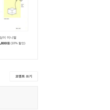
독을 경계할 것 | 간소한
상이 미니멀
,800
원
(10% 할인)
 | 물건 버리기가 막막한
코멘트 쓰기