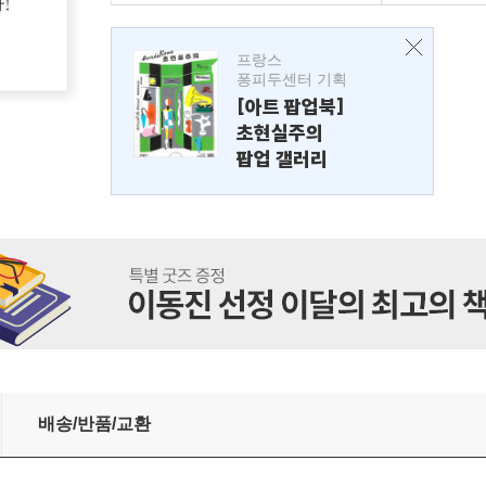
프랑스
퐁피두센터 기획
[아트 팝업북]
초현실주의
팝업 갤러리
배송/반품/교환