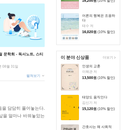
16,200
원
(10% 할인)
어른의 행복은 조용하
다
태수 저
16,020
원
(10% 할인)
철 문학회 - 독서노트, 스티
이 분야 신상품
더보기
인생의 교훈
년 08월 31일
이해관 저
펼쳐보기
13,500
원
(10% 할인)
태양도 움직인다
김신기 저
음을 담담히 풀어놓는다.
15,120
원
(10% 할인)
 삶을 얼마나 바꿔놓았는
간호사는 왜 사회적