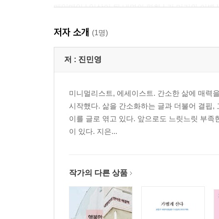
매일매일 | 일상이 된 내면의 평화 | 긴 머리와 이별 
저자 소개
4. 질문하다
(1명)
미니멀리즘은 무엇? - 미니멀리스트 자가진단 | 나의 
저 :
진민영
5. 알아가다
일단 치워보니…… | 싱글 태스킹의 힘 | 단 한 명의
미니멀리스트, 에세이스트. 간소한 삶에 매력을
공짜는 사절입니다만 | 왜 이렇게 짐이 없어? | 
시작했다. 삶을 간소화하는 글과 더불어 결핍, 고
가는 지름길 | 결함은 축복이다
이를 글로 엮고 있다. 앞으로도 느릿느릿 부족
이 있다. 지은...
6. 성장하다
지금 이대로도 충분히 좋다 | 최고의 노후 준비 | 
지피는 건 나의 마음이다 | 물건은 꿈을 이루어주지 않
행복하십니까?
작가의 다른 상품
7. 받아들이다
긍정을 강요하지 마세요 | 내향인의 취중진담 - 