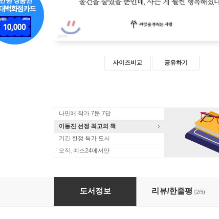
사이즈비교
공유하기
나민애 작가 7문 7답
이동진 선정 최고의 책
기간 한정 특가 도서
오직, 예스24에서만
단순하게 사니, 참 좋다
도서정보
리뷰/한줄평
(2/5)