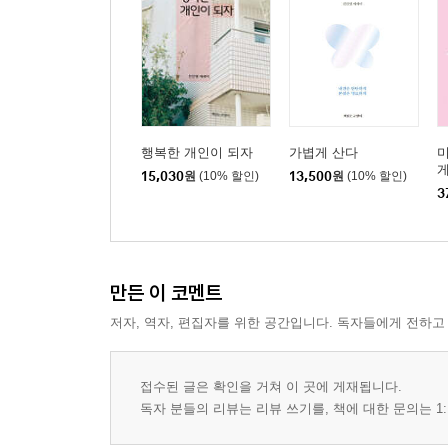
달걀이냐
8. 깨닫다
가격은 물건을 고르는 훌륭한 기준 | 정리를 못하는
삶의 소소한 즐거움 | 미니멀리즘을 완성하는 단 하나
행복한 개인이 되자
가볍게 산다
9. 함께하다
게
15,030
원
(10% 할인)
13,500
원
(10% 할인)
서
미니멀리즘, 내게 적합한 라이프스타일일까? | 기쁨이
3
당신에게 | 당신이 지금 당장 없앨 수 있는 물건 23
만든 이 코멘트
저자, 역자, 편집자를 위한 공간입니다. 독자들에게 전하고
접수된 글은 확인을 거쳐 이 곳에 게재됩니다.
독자 분들의 리뷰는 리뷰 쓰기를, 책에 대한 문의는 1: