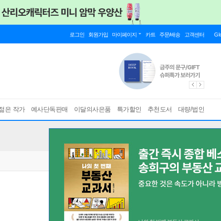
로그인
회원가입
마이페이지
카트
주문/배송
고객센터
Gl
젊은 작가
예사단독판매
이달의사은품
특가할인
추천도서
대량/법인