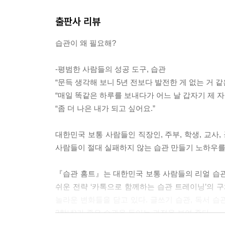
작은 습관 실천 프로젝트의 핵심은 ‘매일 하기에 부담
출판사 리뷰
실행’하는 것입니다. _본문 49쪽
습관이 왜 필요해?
작은 습관 참가자에게 습관 개수를 3개로 정하도록 
착오를 경험했기 때문입니다. 2016년 4월 저를 
-평범한 사람들의 성공 도구, 습관
작은 습관 실천 3개월 만에 6명이 중도 포기하였고
“문득 생각해 보니 5년 전보다 발전한 게 없는 거 같
_본문 56쪽
“매일 똑같은 하루를 보내다가 어느 날 갑자기 제 
“좀 더 나은 내가 되고 싶어요.”
“딸, 발 다쳤으니 이번 주 습관 프로젝트는 쉴까?”
딸이 대답했습니다.
대한민국 보통 사람들인 직장인, 주부, 학생, 교사,
“아니, 그냥 해야지.”
사람들이 절대 실패하지 않는 습관 만들기 노하우를
말이 끝나기가 무섭게 습관 실천을 시작했지요. 그 
한 ‘글쓰기 연습’을 실천했습니다. 발을 다쳐서 꽤
『습관 홈트』는 대한민국 보통 사람들의 리얼 습관
릅니다. 그리고 아이가 완성한 글을 천천히 읽어 보
쉬운 전략 ‘카톡으로 함께하는 습관 트레이닝’의 
놀라운 변화들을 담고 있다. 글쓰기 습관, 독서 습관
2학년)가 좋은 습관을 들이는 과정을 보여 준다.