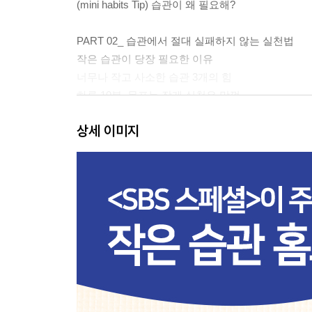
(mini habits Tip) 습관이 왜 필요해?
PART 02_ 습관에서 절대 실패하지 않는 실천법
작은 습관이 당장 필요한 이유
너무나 작고 사소한 습관 3개의 힘
하루 10분, 목표는 작게 실천은 맘껏
뇌는 작은 습관을 좋아한다
상세 이미지
매일, 조금씩, 올바르게 실천하라
(My mini habits) 나에게 필요한 작은 습관은?
(mini habits Tip) 자투리 시간 10분
PART 03_ 나의 인생을 바꾼 하루 10분 습관 3개
새벽 4시 반, 하루를 시작하다
나의 꿈, 나의 롤모델을 찾다
25년 담배 인생과 결별하다
읽고, 메모하고, 글을 쓰는 행복
나의 이름으로 된 법칙 만들기