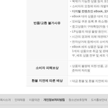
복제가 가능한 상품 등의 포장을 
소비자의 요청에 따라 개별
디지털 컨텐츠인 eBook, 
eBook 대여 상품은 대여 기
모바일 쿠폰 등록 후 취소/환
반품/교환 불가사유
중고상품이 구매확정(자동 
LP상품의 재생 불량 원인이 기
시간의 경과에 의해 재판매가
전자상거래 등에서의 소비자
eBook 세트 상품은 일괄 
1개의 상품으로 취급 및 판매
우, 세트 상품 전부 및 세트
상품의 불량에 의한 반품, 교
소비자 피해보상
준하여 처리됨
환불 지연에 따른 배상
대금 환불 및 환불 지연에 
회사소개
인재채용
이용약관
개인정보처리방침
청소년보호정책
도서홍보안내