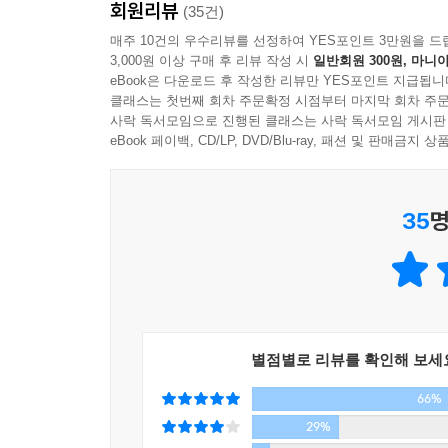
회원리뷰
(35건)
실천하는 것을 말한다. 팔굽혀펴기 1회는 실제로 스
습관은 평범한 사람의 성공 비결이라는 저자의 말에 
매주 10건의 우수리뷰를 선정하여 YES포인트 3만원을 드
저자는 스티븐 기즈의 작은 습관을 지금, 여기를 
3,000원 이상 구매 후 리뷰 작성 시
일반회원 300원, 마니아
최서연(파워블로거 ‘서연’), 회사원
변화시키는 전략’으로 차별화했다. 그리고 사람들과 
eBook은 다운로드 후 작성한 리뷰만 YES포인트 지급됩니
초과 달성하여 월간, 연간 목표를 관리하는 방법도 
클래스는 첫번째 회차 주문확정 시점부터 마지막 회차 주문
사락 독서모임으로 진행된 클래스는 사락 독서모임 게시판
eBook 페이백, CD/LP, DVD/Blu-ray, 패션 및 판매금
1. 나의 꿈과 연계해 1년 목표를 세운다.
2. 꿈이 없다면 롤모델을 찾아 목표를 세운다.
3. 10분 내에 실천할 작은 습관 3개를 정한다.
35
명
4. 매일 습관 3개를 정한 만큼 또는 초과 실천한다.
5. 카톡으로 습관 실천 결과를 공유하고 격려한다.
6. 여행 등 특수 상황에서는 대체 습관을 활용한다.
7. 매월 습관 실천 보고서를 작성하고 평가하고 보
8. 정기 피드백 모임을 통해 습관 관리를 한다.
9. 5개월, 작은 습관 실천 프로그램을 완료한다.
별점별로 리뷰를 확인해 보세
10. 홀로 서기를 하되 평생 습관 관리에 들어간다.
66%
29%
또한 습관 트레이닝 3개월째에 다수의 사람들이 ‘습