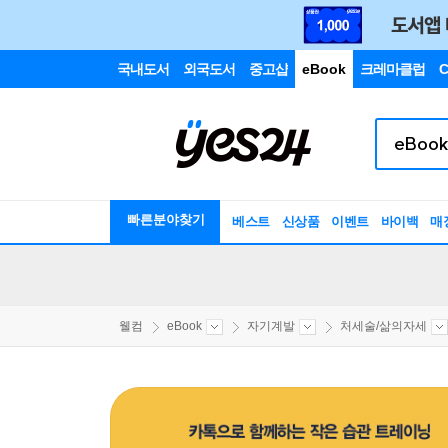
국내도서
외국도서
중고샵
eBook
크레마클럽
C
빠른분야찾기
베스트
신상품
이벤트
바이백
매
웰컴
eBook
자기계발
처세술/삶의자세