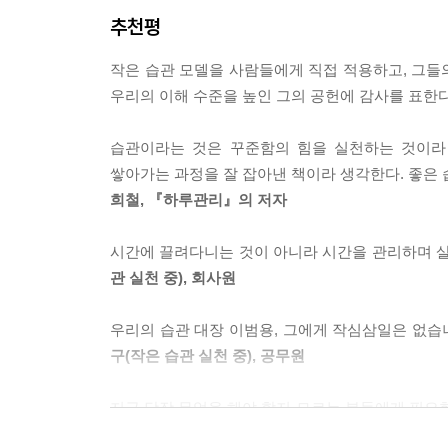
추천평
‘왜 습관에 도전하는가’라는 질문에 대한 사람들의 답
자신의 인생이 바뀌기를 바랐다.
작은 습관 모델을 사람들에게 직접 적용하고, 그들
우리의 이해 수준을 높인 그의 공헌에 감사를 표한
저자의 말처럼, 앞날은 불투명한데 우리는 늘 부
준비하는 길밖에 없다. 그리고 불확실한 미래에 
습관이라는 것은 꾸준함의 힘을 실천하는 것이라 
일이다. 아인슈타인이 말하길, “어제와 똑같이 
쌓아가는 과정을 잘 잡아낸 책이라 생각한다. 좋은
만들려면 매일 바르고 긍정적인 습관을 실천하며 앞
희철, 『하루관리』의 저자
습관에서 절대 실패하지 않는 법
시간에 끌려다니는 것이 아니라 시간을 관리하며 살고
-카톡으로 함께하는 작은 습관 전략
관 실천 중), 회사원
그러면 어떤 습관을 어떻게 들여야 할까? 우리는 매년
우리의 습관 대장 이범용, 그에게 작심삼일은 없습
작심삼일이다. 1개월 혹은 3개월 고비를 넘기지 못
구(작은 습관 실천 중), 공무원
사실은 어려운 것’이라며 멀리하게 해 버렸다.
그러나 수많은 유명 인사들이 습관에 관해 언급했
지금 당장 무엇을 해야 할지 모르는 분들에게 필요
습관에 도전했다.
원
저자는 습관에서 절대 실패하지 않는 방법을 스티븐