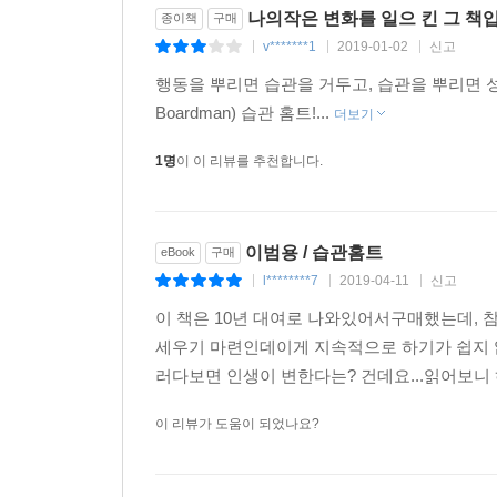
나의작은 변화를 일으 킨 그 책
종이책
구매
v*******1
2019-01-02
신고
|
|
|
행동을 뿌리면 습관을 거두고, 습관을 뿌리면 성격
Boardman) 습관 홈트!...
더보기
1명
이 이 리뷰를 추천합니다.
이범용 / 습관홈트
eBook
구매
l********7
2019-04-11
신고
|
|
|
이 책은 10년 대여로 나와있어서구매했는데, 
세우기 마련인데이게 지속적으로 하기가 쉽지 
러다보면 인생이 변한다는? 건데요...읽어보니 
이 리뷰가 도움이 되었나요?