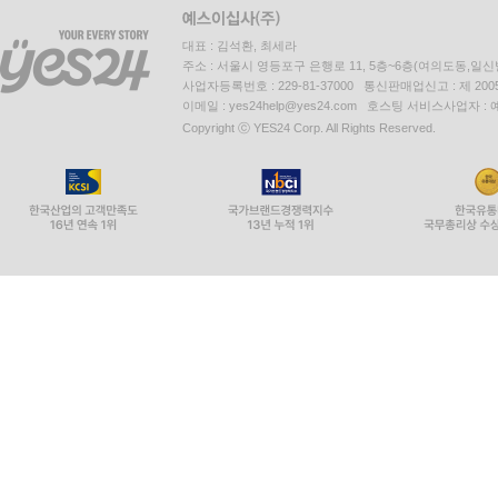
대표 : 김석환, 최세라
주소 : 서울시 영등포구 은행로 11, 5층~6층(여의도동,일신
사업자등록번호 : 229-81-37000 통신판매업신고 : 제 200
이메일 : yes24help@yes24.com 호스팅 서비스사업자 :
Copyright ⓒ YES24 Corp. All Rights Reserved.