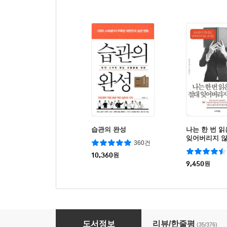
습관의 완성
나는 한 번 읽
잊어버리지 
360건
10,360
원
9,450
원
습관홈트
도서정보
리뷰/한줄평
(35/376)