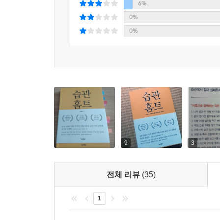
6%
통해 습관 전략을 진화, 발전시키는 과정 그리고 ‘
0%
과정이 있는 그대로 여실히 담고 있다. 한마디로 대
0%
하루 10분 습관 홈트의 힘
-아이, 가족, 회사로 퍼져 나가는 습관
하루 10분 작은 습관 3개를 트레이닝하면서, 저자
관리 습관이 자연스럽게 생겼다. 25년째 피웠던 
스트레스를 이기는 방법을 찾아냈다. 회사 밖에
『습관의 재발견』의 저자인 스티븐 기즈와 인연을 
계기로 딸과 함께 ‘아이 습관 만들기 프로젝트’를 
9
3
가족이 탄생한 것이다.
그뿐 아니다. 이 책에는 저자가 외국에서 MBA 과
전체 리뷰
(35)
기상 습관, 눈으로 읽고 손으로 읽고 내용이 가벼운
1