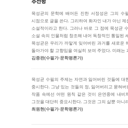
추천평
행복한 군고구마
산림공무원이 되었다. 인적 없는 산이 그의 일터
고 지뢰를 밟지 않은 병사처럼 의기양양해서 가소롭
현암리에서
들꽃과 나무와 얘기하고 바람과 달빛과 사귀었다. 그
니라” 하시는 것이었다. --- p.55
목성균의 문학에 배어든 진한 서정성은 그의 수
황혼길에 서서 그는 불현듯 저 유년의 꿈을 떠올렸다
시점으로 글을 쓴다. 그리하여 화자인 내가 아닌 제
제8부 괘종시계
좋게 무너지고 만 거창한 세계가 아니었다. 인적 
나루터에는 피난민들이 가득 모여서 아비규환을 이
소설적이라고 한다. 그러나 바로 그 점에 목성균 수
가을운동회
흘러 다니는, 보이지도 않고 만질 수도 없지만 어떤
절을 내버렸고, 흐린 강을 건널 길은 직접 몸으로 
소설 속의 인물처럼 창조해 내어 독창적인 통일된 세
괘종시계
이제야 홀연히 자기 겉껍질을 벗고 속살을 드러낸 
지는 옷을 벗으시고 내게도 옷을 벗도록 이르셨다. 
목성균은 우리가 까맣게 잊어버린 과거를 새로운 
깃발 2
그래서 그가 뒤늦게 선택한 문학 장르는 수필이었다
런 다음 나를 업으셨다. 강을 건너가시기로 마음을 
돌아가야 할 고향임을 여실히 보여 주었다. 미래는 과
막내의 아르바이트
시간 역시 터무니없이 짧았다. 채 십 년도 되기 전
“아버지 목을 꼭 잡고 얼굴을 등에 꼭 붙여라. 어떤
김종완(수필가·문학평론가)
무심천의 피라미
직전까지 가물가물 흐트러지는 정신을 혼신을 다해 
나는 아버지의 그 반점을 그때 처음 보았다. 아버
아파트의 불빛
펜을 잡은 채 세상을 떠났다.
는데, 아버지의 불호령이 떨어졌다.
진달래꽃
참으로 이상한 일이다. 그가 세상을 떠난 다음 사람들
“얼굴을 아비 등에 꼭 붙여라.”
목성균 수필의 주제는 자연과 잃어버린 것들에 대한
찔레꽃 필 무렵
수필계에선 가장 탁월한 작가로 자리매김한 것이다. 
나는 엉겁결에 얼굴을 아버지의 등에 꼭 댔다. 내 
중시한다. 그냥 있는 것들의 정, 잃어버리고 묻혀버
큰밭
과정이고 습작에 불과하니, 죽은 후에야 모든 예술 
다보고 있었다.
작품 속에선 어떤 원칙 같은 것이 은연중에 내비쳐
한들 산모퉁이 길
작가임에 틀림없다.
아버지는 강을 건너기 시작하셨다. 강 한가운데로 
그것을 대단히 중요시한다. 그것은 그의 삶뿐 아니
다. 아버지는 그 사람들에게 부딪치지 않도록 조
최원현(수필가·문학평론가)
제9부 꽃이 핀 자리
에 없는 상황이었다. 강 한복판에 도달하였을 때, 
꽃이 핀 자리
겁결에 얼굴을 들다가 아버지의 불호령이 생각나서 
나의 수필