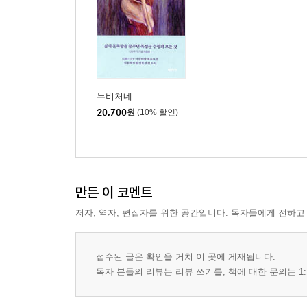
우정의 무대
제4부 불영사에서
장모님과 끽연을
희권이의 실내화
누비처네
간이역
20,700
원
(10% 할인)
거진항의 아침
길 위에서
논란의 여지
불영사에서
만든 이 코멘트
장마전선을 넘어
전장포
저자, 역자, 편집자를 위한 공간입니다. 독자들에게 전하고
휴게소에서
속리산기
접수된 글은 확인을 거쳐 이 곳에 게재됩니다.
본개나루에서
독자 분들의 리뷰는 리뷰 쓰기를, 책에 대한 문의는 1:
새벽 등산
강진의 밤