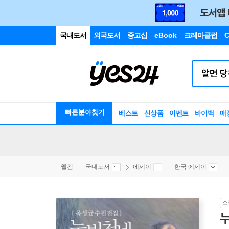
국내도서
외국도서
중고샵
eBook
크레마클럽
C
빠른분야찾기
베스트
신상품
이벤트
바이백
매
웰컴
국내도서
에세이
한국 에세이
소