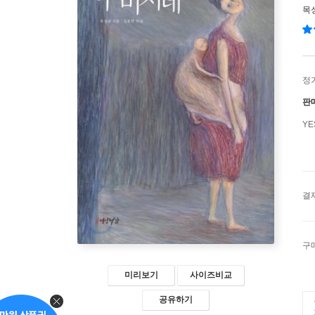
목
정
판
Y
결
구
미리보기
사이즈비교
공유하기