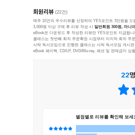
이에서 헤어 나오셨다. 거기서 아버지가 쓰러지셨으
돈독(敦篤)에 대하여
록 더욱 뚜렷하게 그때가 되살아나서 등골이 오싹
회원리뷰
(22건)
말복(末伏)
뿐인데, ‘내 힘이니라’는 듯이 눈앞에 아버지의 반
매주 10건의 우수리뷰를 선정하여 YES포인트 3만원을 드
백로(白露)
드디어 강을 건넜을 때, 아버지는 모래바닥에 나
3,000원 이상 구매 후 리뷰 작성 시
일반회원 300원, 마니아
생쥐
eBook은 다운로드 후 작성한 리뷰만 YES포인트 지급됩니
버지의 우시는 모습을 본 것은 그때 한번뿐이다. 아
여덟 살의 배신
클래스는 첫번째 회차 주문확정 시점부터 마지막 회차 주문
포의 오열이었는지 알 수 없다. 가끔 그게 6·25의 발발
사락 독서모임으로 진행된 클래스는 사락 독서모임 게시판
존재와 이름
eBook 페이백, CD/LP, DVD/Blu-ray, 패션 및 판매금
첫눈
이제 아버지와 나는 다시 아버지의 강에서 만났다.
커피에 관한 추억(追憶)
기다리신다. 이제 비로소 내 등에 업혀 강을 건너가
해서 건네주셨듯 이제 내가 아버지의 숨찬 강을 건
22
명
해설: 목성균의 수필 세계/김종완(수필가?문학평론
드린다. 그 빈약한 내 등에 기꺼이 업혀 주시는 아버지가
목성균 연보
뭍의 발기가 결연한 의지로 바다 깊이 삽입되어 있는
고 정정당당하게 바다의 한녘을 굳건히 장악하고 있다.
아득하게 우연(雨煙)이 수평선을 가로막고 뿌옇게 
별점별로 리뷰를 확인해 보세
서 비 오는 날의 수평선은 쓰고 따뜻한 탕제같이 내
곶 끝에 서 있는 하얀 장기곶 등대가 비 오는 바다