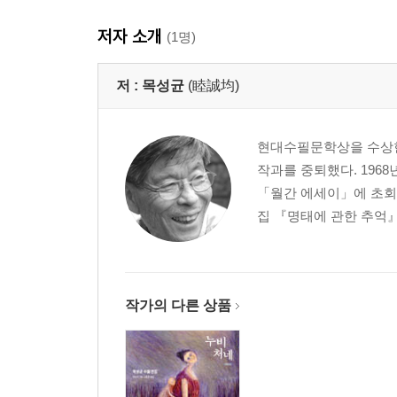
혼효림
저자 소개
(1명)
약속
둥구나무
저 :
목성균
(睦誠均)
제3부 기둥시계
고향집을 허물면서
현대수필문학상을 수상한
기둥시계
작과를 중퇴했다. 1968
돼지불알
「월간 에세이」에 초회 
명태에 관한 추억
집 『명태에 관한 추억』이
소나기
아버지의 강
국화
할머니의 세월
작가의 다른 상품
꽃 냄새
뻐꾸기 울 때
선풍기
알밤 빠지는 소리