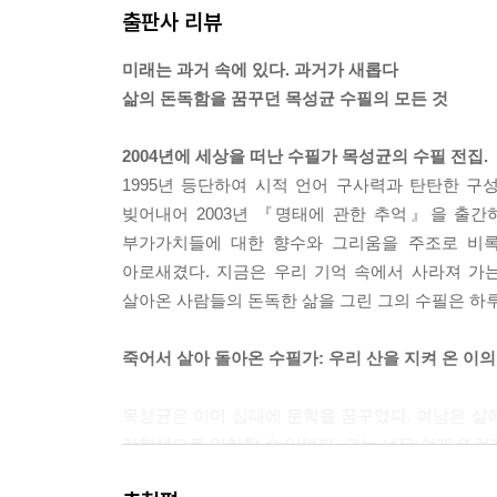
산읍 소묘(山邑素描)
출판사 리뷰
늦가을인지 초겨울인지 추울 때다. 하루 종일 햇볕
새우젓
은밀하다는 사실을 그때 처음 알았다. 무슨 잘못
수루 앞에서
미래는 과거 속에 있다. 과거가 새롭다
숨었다. 고샅에서 할머니가 나를 찾는 소리가 들리고
억수리에서
삶의 돈독함을 꿈꾸던 목성균 수필의 모든 것
부엌궁둥이로 돌아가서 바람벽에 외로운 신세를 기대
얼음새꽃
뚜막처럼 따뜻했다. 거기에 등을 기대고 서서 어두
칸나의 계절
2004년에 세상을 떠난 수필가 목성균의 수필 전집.
그 후 새신랑인 나는 꽤 여러 번 해질녘이면 부엌
H형께
1995년 등단하여 시적 언어 구사력과 탄탄한 
지어야 할 건지 말 건지, 이 부엌궁둥이에 와서 젊은 
빚어내어 2003년 『명태에 관한 추억』을 출간
제7부 행복한 군고구마
부가가치들에 대한 향수와 그리움을 주조로 비록
나는 어려서부터 바깥 사랑방에서 증조부와 같이 잠
고향설(故鄕雪)
아로새겼다. 지금은 우리 기억 속에서 사라져 가는
사인이었다. 그러면 나는 졸린 눈을 비비고 사랑 뜰에
동구(洞口)
살아온 사람들의 돈독한 삶을 그린 그의 수필은 하루
증조부 머리맡에 놓여 있는 자리끼가 담긴 사기대접
바래너미의 고욤나무
떡 일어나서 “어미야-” 하고 안채에다 벽력같이 소
배필(配匹)
죽어서 살아 돌아온 수필가: 우리 산을 지켜 온 이의
히 물 개력을 수습하셨다. 그동안 나는 놀란 토끼처럼 구
수탉
얼굴
목성균은 이미 십대에 문학을 꿈꾸었다. 여남은 살
그래도 나는 그런 실수를 두 번 다시는 하지 않았다
이화령(梨花嶺)
장학생으로 입학할 수 있었다. 그는 너무 쉽게 뜨겁
이 눈에 익기까지 서 있었다. 그러면 어둠 속에서 
조령산(鳥嶺山)
너무 짧았다. 다음 학기에 장학금이 나오지 않
접은 마치 노출된 매복병처럼 ‘어디 한번 걷어차 보시