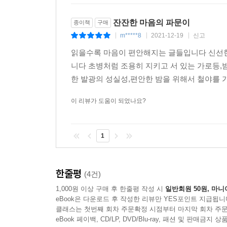
어 꾸기꾸기해서 입에 넣으셨다.
잔잔한 마음의 파문이
종이책
구매
아버지가 상추쌈을 입에 넣고 눈을 끔뻑하면 목울
m*****8
2021-12-19
신고
|
|
|
눈, 그 눈에 뻐꾸기 우는 녹음 방창한 산이 한 귀퉁
통히 부은 지금의 내 손과 똑같았다.
읽을수록 마음이 편안해지는 글들입니다 신선
그 후 가끔 뒷골 천수답에 모내기를 하면서 아버지의
니다 초병처럼 조용히 지키고 서 있는 가로등,
본 적은 없다. 점심을 먹고 어디론가 가셨던 아버지
한 발광의 성실성,편안한 밤을 위해서 철야를 
럼 두 손으로 잡고 들고 오신 것이다.
이 리뷰가 도움이 되었나요?
“받아라.”
나는 아버지의 손등까지 싸잡아 들었다.
아버지의 손은 육감적이고 내 손은 턱없이 왜소하다. 전
1
어느 날 집에서 보낸 하서(下書)가 당도했는데, 강
그리 알라는 내용이었다. 배필이라는 아버님의 굵직한 
한줄평
(4건)
식사 후면 돈대에 앉아서 서해 낙조를 바라보며 생각했다.
1,000원 이상 구매 후 한줄평 작성 시
일반회원 50원, 마니
eBook은 다운로드 후 작성한 리뷰만 YES포인트 지급됩니
중대장은 어느 농가의 문간방을 얻어서 살림을 하고 
클래스는 첫번째 회차 주문확정 시점부터 마지막 회차 주문
eBook 페이백, CD/LP, DVD/Blu-ray, 패션 및 판매금
릿한 냄새, 아기 냄새인지 아기 엄마 냄새인지 모르