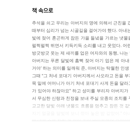
책 속으로
제5부 생명
고모부
추석을 쇠고 우리는 아버지의 명에 의해서 근친을 갔
깃발 1
때부터 십리가 넘는 시골길을 걸어가야 했다. 아내는 
눈물에 젖은 연하장
빛에 젖어 혼곤하게 잠든 가을 들녘을 가르는 냇물
당목수건
펄쩍펄쩍 뛰면서 키득키득 소리를 내고 웃었다. 어린 
미움의 세월(歲月)
방긋방긋 웃는 제 새끼를 업은 여자와의 동행, 나는
생명
아버지는 푸른 달빛에 흠뻑 젖어 아기 업은 제 아내
손수건
거야’ 하는 의미를 일깨워 준, 아버지는 탁월한 인
소년병(少年兵)
그때 “그 처네 포대기 아버지께서 사오라고 돈을 부쳐
아버지의 도장
목 밑에 어머니가 아기 처네 포대기 사게 돈을 달라
할머니의 산소
가 있어야 하잖아요” 하고 성미를 부리자 아버지가 
서 무심한 신랑과 친정을 보내 주실 모종의 조치를
제6부 봄비와 햇살 속으로
교교한 달빛 아래 냇물도 흐름을 멈추고 잠든 것 같았
가을바람 부는 대로
자기 얼굴을 달빛에 보니 깎아 놓은 밤 같았어.” 
봄빛을 따라서
때 내게 손을 잡힌 걸 의미 깊이 받아들였던 모양이다. -
봄비와 햇살 속으로