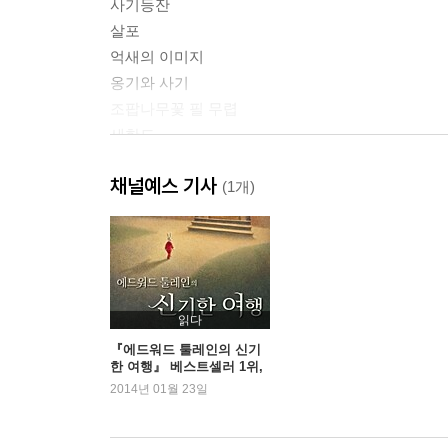
사기등잔
살포
억새의 이미지
옹기와 사기
조팝나무꽃 필 무렵
세한도
만돌이, 부등가리 하나 주게
채널예스 기사
(1개)
제2부 혼효림
목도리
새벽의 거리
선배의 모습
앞자리
읽다
액자에 대한 유감
『에드워드 툴레인의 신기
한 여행』 베스트셀러 1위,
어떤 직무유기
<별에서 온 그대> 후광 이
2014년 01월 23일
의사 선생님께
어져
조선낫과 왜낫
파리 목숨