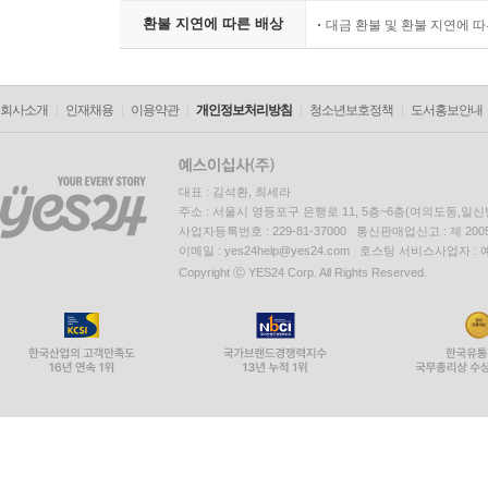
환불 지연에 따른 배상
대금 환불 및 환불 지연에 
회사소개
인재채용
이용약관
개인정보처리방침
청소년보호정책
도서홍보안내
대표 : 김석환, 최세라
주소 : 서울시 영등포구 은행로 11, 5층~6층(여의도동,일신
사업자등록번호 : 229-81-37000 통신판매업신고 : 제 200
이메일 : yes24help@yes24.com 호스팅 서비스사업자 :
Copyright ⓒ YES24 Corp. All Rights Reserved.