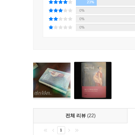
걸어와서 솥뚜껑같이 넓적한 손을 어깨에 턱 얹어 주
23%
다.
0%
곶의 안쪽이 만(灣)이고, 포구는 만 안에 있다. 곶
0%
는 곶 끝의 으르렁거림에도 불구하고 혼곤(昏困)하게 잠들
0%
자고 나니까 링거액을 주사한 오른팔 손등이 소복하게
신 고통스러운 말년의 손을 내가 달고 있는 것이 아
했었다.
아버지의 손은 퍽 크다. 내 손은 아버지의 손에 비하
과 똑같을까? 생명은 닮는다는 뜻일까?
고등학교 몇 학년 때인지 가정실습(家庭實習) 때다.
식구들과 일꾼을 몇을 얻어가지고 모를 심었다. 아
우리 농사 중 파종의 대미는 천수답 모내기를 끝마치
차려놓고 먹었다. 신록이 우거진 그늘에서 뻐꾸기가
은 채 우리 옆 오동나무 그늘 아래서 풀을 어귀적
전체 리뷰
(22)
우리 점심 차림은 너무 소박했다. 햇보리 반과 묵은
고 된장, 지금도 눈에 선한 황금색 튀장(토장) 한 
1
의 입맛을 내준 것은 황금색 튀장이었던 듯하다. 아