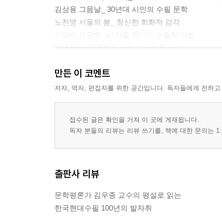
김상용 그믐날_ 30년대 시인의 수필 문학
노천명 서울의 봄_ 청신한 회화적 감각
이양하 무궁화_ 나라꽃 찬미의 수필적 기법
계용묵 낙관(落款)_ 소설가의 수필 쓰기
김진섭 백설부(白雪賦)_ 김진섭의 겨울눈과 김광균
만든 이 코멘트
김용준 매화_ 소재를 보는 깊이와 수필의 매력
김소운 외투_ 유치환과의 우정과 이야기의 재미
저자, 역자, 편집자를 위한 공간입니다. 독자들에게 전하고
제2장
접수된 글은 확인을 거쳐 이 곳에 게재됩니다.
이태준 이성간 우정(友情)_ 논리로 쓰는 수필의 재
독자 분들의 리뷰는 리뷰 쓰기를, 책에 대한 문의는 1:
주요섭 미운 간호부_ 아름다운 휴먼 에세이
이범선 도마뱀의 사랑_ 수필과 소설의 영역
변영로 백주(白晝)에 소를 타고_ 식민지 시대 문인
출판사 리뷰
이은상 무상_ 명상 수필
장덕순 엿장수와 교수_ 격동기 지식인의 서글픈 자
문학평론가 김우종 교수의 평설로 읽는
최서해 담요_ 담요 한 장에 그려진 식민지 시대의 
한국현대수필 100년의 발자취
손소희 원정(園丁)_ 수필적 관심의 영역 확대