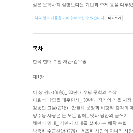
설은 문학사적 설명보다는 기법과 주제 등을 다루었
책의 일부 내용을 미리 읽어보실 수 있습니다.
미리보기
목차
한국 현대 수필 개관·김우종
제1장
이 상 권태(倦怠)_ 30년대 수필 문학의 수작
이효석 낙엽을 태우면서_ 30년대 작가의 가을 서정
김동인 고물(古物)_ 간결체 문장과 비평적 감각의 
양주동 사랑은 눈 오는 밤에_ 멋과 낭만의 글쓰기
채만식 명태_ 식민지 시대를 살아가는 해학 수필
박종화 수근찬(水芹讚)_ 백조파 시인의 미나리 사랑