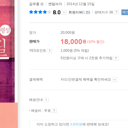
김우종
편
연암서가
2014년 12월 15일
8.0
회원리뷰(
1
건)
판매지수 36
베
정가
20,000원
18,000
원
판매가
(10% 할인)
YES포인트
1,000원 (5% 적립)
5만원이상 구매 시 2천원 추가적립
결제혜택
카드/간편결제 혜택을 확인하세요
배송안내
배송비 : 무료
이미 소장하고 있다면
3,600원
에 판매해 보세요!