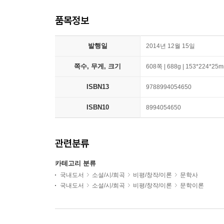
품목정보
발행일
2014년 12월 15일
쪽수, 무게, 크기
608쪽 | 688g | 153*224*25
ISBN13
9788994054650
ISBN10
8994054650
관련분류
카테고리 분류
국내도서
소설/시/희곡
비평/창작/이론
문학사
국내도서
소설/시/희곡
비평/창작/이론
문학이론