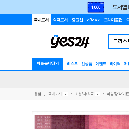
국내도서
외국도서
중고샵
eBook
크레마클럽
C
빠른분야찾기
베스트
신상품
이벤트
바이백
매
웰컴
국내도서
소설/시/희곡
비평/창작/이