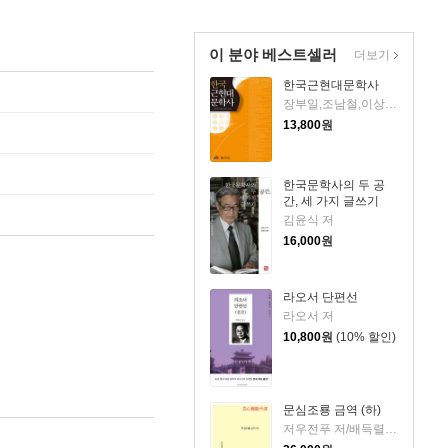
이 분야 베스트셀러
더보기
한국근현대문학사
장부일,조남철,이상진 공저
13,800
원
한국문학사의 두 공
간, 세 가지 글쓰기
김윤식 저
16,000
원
라오서 단편선
라오서 저
10,800
원
(10% 할인)
문심조룡 금역 (하)
저우전푸 저/배득렬 역