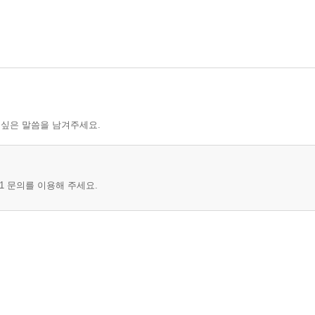
의 설야
 싶은 말씀을 남겨주세요.
미
1 문의를 이용해 주세요.
들의 폭음 야화
화상
증언