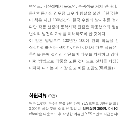
유달영 겨울 정원(庭園)에서_ 정원을 통해서 보는 
변영로, 김진섭에서 윤오영, 손광성을 거쳐 민아리
한흑구 나무_ 리듬을 살려 나간 산문
문학평론가인 김우종 교수가 평설을 붙인 『한국현대
심 훈 조선(朝鮮)의 영웅(英雄)_ 일제 강점기 작가의
이 책은 지난 100년간의 한국 수필의 발자취를 정
김유정 길_ 죽음 앞에 섰던 작가의 저항
다만 작품 선정에 문학사적 관점은 작용했으되 평
전광용 나의 고향_ 북청 물장수의 서정
변화와 발전의 자취를 이해하도록 한 것이다.
이 같은 방법으로 100년간 100여 편의 작품을
제3장
징검다리를 만든 셈이다. 다만 여기서 다룬 작품은 
백 석 동해(東海)_ 토속어와 향토의 서정
추천을 통해 걸러진 작품들이 다수를 차지하고 있다
신석정 향기 있는 사람_ 시인의 지조와 비판 의식
이런 방법으로 작품을 고른 것이므로 전체를 빠짐없
김동석 뚫어진 모자_ 나는 수필가요
이해해 나가는 데 가장 쉽고 빠른 조감도(鳥瞰圖)가
조연현 눈의 사상_ 냉철한 논리성과 진실 탐구
민태원 청춘 예찬_ 암울한 식민지 시대 청춘 예찬의
이희승 딸깍발이_ 최후의 딸깍발이가 쓴 딸깍발이 
윤오영 염소_ 구성과 문체와 인생론의 산문 예술
회원리뷰
(0건)
피천득 인연_ 상상적 기법의 미학
매주 10건의 우수리뷰를 선정하여 YES포인트 3만원을 드
김태길 대열_ 격동기 지식인의 양심과 수필의 기법
3,000원 이상 구매 후 리뷰 작성 시
일반회원 300원, 마니아
전혜린 회색의 포도와 레몬빛 가스등_ 고독한 지식
eBook은 다운로드 후 작성한 리뷰만 YES포인트 지급됩니