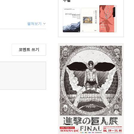
수필
펼쳐보기
코멘트 쓰기