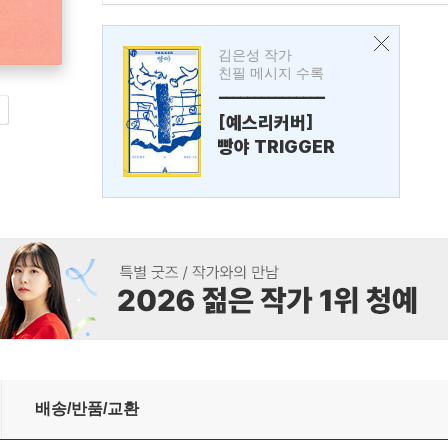
김은성 작가
친필 메시지 수록
---------------
[예스리커버]
빵야 TRIGGER
배송/반품/교환