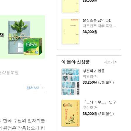
36,000
원
문심조룡 금역 (상)
저우전푸 저/배득렬 역
36,000
원
이 분야 신상품
더보기
냉전의 시인들
년 08월 31일
박연희 저
33,250
원
(5% 할인)
펼쳐보기
『오뇌의 무도』 연구
구인모 저
38,000
원
(5% 할인)
의 한국 수필의 발자취를
적 관점은 작용했으되 평