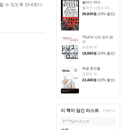
블러디 머더
할 수 있도록 안내한다.
줄리언 시먼스 저/김명남 역
26,820
원
(10% 할인)
70년대 시인 깊이 읽
기
이정현 저
18,900
원
(10% 할인)
독일 문인들
오한진 저
23,400
원
(10% 할인)
이 책이 담긴
리스트
더보기
k****t
님의 리스트