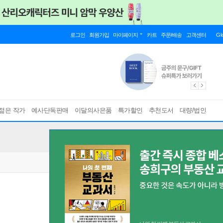
로그인
회원가입
마이페이지
카트
주문/배송
고객센터
Gl
젊은 작가
예사단독판매
이달의사은품
특가할인
추천도서
대량/법인