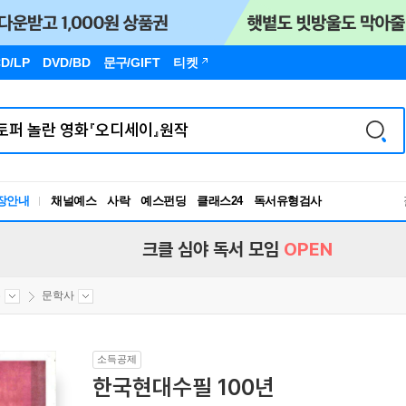
D/LP
DVD/BD
문구
/GIFT
티켓
장안내
채널예스
사락
예스펀딩
클래스24
독서유형검사
RBTI Lab
독서유형검사
크클 심야 독서 모임
OPEN
론
문학사
소득공제
한국현대수필 100년