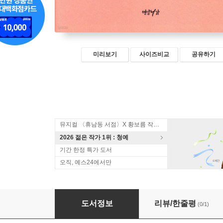
미리보기
사이즈비교
공유하기
뮤지컬 〈휴남동 서점〉X 황보름 작가 북토크
2026 젊은 작가 1위 : 청예
기간 한정 특가 도서
오직, 예스24에서만
한국현대수필 100년
도서정보
리뷰/한줄평
(0/1)