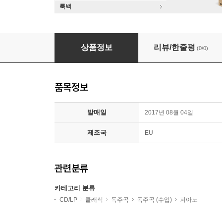
룩백
Rodolfo Ritter 파울 유온: 피아노 작품 1집 - 로돌프 리
상품정보
리뷰/한줄평
(0/0)
품목정보
발매일
2017년 08월 04일
제조국
EU
관련분류
카테고리 분류
CD/LP
클래식
독주곡
독주곡 (수입)
피아노