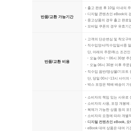
출고 완료 후 10일 이내의 
디지털 콘텐츠인 eBook의 
반품/교환 가능기간
중고상품의 경우 출고 완료일
모바일 쿠폰의 경우 유효기간(
고객의 단순변심 및 착오구
직수입양서/직수입일서중 일
단, 아래의 주문/취소 조건인
오늘 00시 ~ 06시 30분 
반품/교환 비용
오늘 06시 30분 이후 주문
직수입 음반/영상물/기프트 
단, 당일 00시~13시 사이
박스 포장은 택배 배송이 가
소비자의 책임 있는 사유로 
소비자의 사용, 포장 개봉에 
복제가 가능한 상품 등의 포장을 
소비자의 요청에 따라 개별
디지털 컨텐츠인 eBook, 
eBook 대여 상품은 대여 기