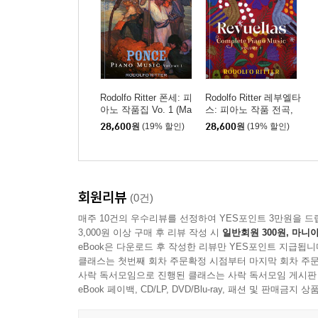
Rodolfo Ritter 폰세: 피
Rodolfo Ritter 레부엘타
아노 작품집 Vo. 1 (Ma
스: 피아노 작품 전곡,
nuel Ponce: Piano Mus
제1집 (Revueltas: Com
28,600
원
(19% 할인)
28,600
원
(19% 할인)
ic Vol.1)
plete Piano Music, Vol.
1)
회원리뷰
(0건)
매주 10건의 우수리뷰를 선정하여 YES포인트 3만원을 드
3,000원 이상 구매 후 리뷰 작성 시
일반회원 300원, 마니아
eBook은 다운로드 후 작성한 리뷰만 YES포인트 지급됩니
클래스는 첫번째 회차 주문확정 시점부터 마지막 회차 주문
사락 독서모임으로 진행된 클래스는 사락 독서모임 게시판
eBook 페이백, CD/LP, DVD/Blu-ray, 패션 및 판매금