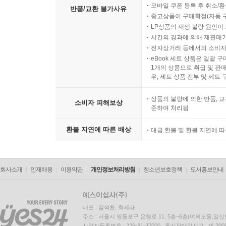
모바일 쿠폰 등록 후 취소/환
반품/교환 불가사유
중고상품이 구매확정(자동 
LP상품의 재생 불량 원인이 기
시간의 경과에 의해 재판매가
전자상거래 등에서의 소비자
eBook 세트 상품은 일괄 
1개의 상품으로 취급 및 판매
우, 세트 상품 전부 및 세트
상품의 불량에 의한 반품, 교
소비자 피해보상
준하여 처리됨
환불 지연에 따른 배상
대금 환불 및 환불 지연에 
회사소개
인재채용
이용약관
개인정보처리방침
청소년보호정책
도서홍보안내
대표 : 김석환, 최세라
주소 : 서울시 영등포구 은행로 11, 5층~6층(여의도동,일신
사업자등록번호 : 229-81-37000 통신판매업신고 : 제 200