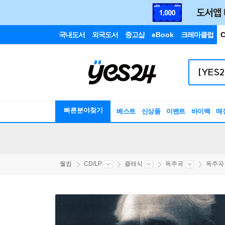
국내도서
외국도서
중고샵
eBook
크레마클럽
C
빠른분야찾기
베스트
신상품
이벤트
바이백
매
웰컴
CD/LP
클래식
독주곡
독주곡 