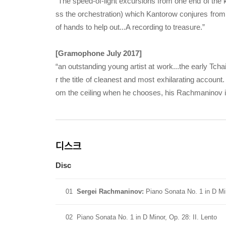
“The speed-of-light excursions from one end of the ke
ss the orchestration) which Kantorow conjures from t
of hands to help out...A recording to treasure.”
[Gramophone July 2017]
“an outstanding young artist at work...the early Tc
r the title of cleanest and most exhilarating accoun
om the ceiling when he chooses, his Rachmaninov is
디스크
Disc
01
Sergei Rachmaninov:
Piano Sonata No. 1 in D Min
02
Piano Sonata No. 1 in D Minor, Op. 28: II. Lento