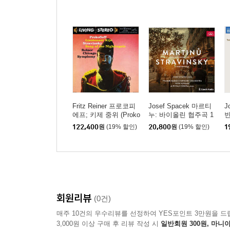
Fritz Reiner 프로코피
Josef Spacek 마르티
J
에프; 키제 중위 (Proko
누: 바이올린 협주곡 1
빈
fiev: Lieutenant Kije /
번, 2번 / 스트라빈스키:
(
122,400
원
(19% 할인)
20,800
원
(19% 할인)
1
Stravinsky: Song Of T
디베르티멘토 (Martinu:
s)
he Nightingale) [2LP]
Violin Concertos 1 & 2
/ Stravinsky: Divertime
nto)
회원리뷰
(0건)
매주 10건의 우수리뷰를 선정하여 YES포인트 3만원을 드
3,000원 이상 구매 후 리뷰 작성 시
일반회원 300원, 마니아