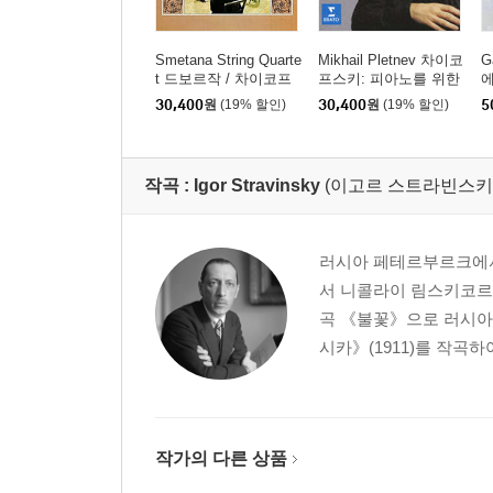
Smetana String Quarte
Mikhail Pletnev 차이코
G
t 드보르작 / 차이코프
프스키: 피아노를 위한
에
스키: 현악 사중주 (Dvo
6개의 소품과 사계 (Tch
집
30,400
원
(19% 할인)
30,400
원
(19% 할인)
5
rak: String Quartet No.
aikovsky: The Season
[
12 Op.96 'American' /
s, 6 Pieces Op.21) [H
Tchaikovsky: Quartet
QCD]
No.1 Op.11) [HQCD]
작곡 :
Igor Stravinsky
(이고르 스트라빈스키
러시아 페테르부르크에서
서 니콜라이 림스키코르사
곡 《불꽃》으로 러시아 
시카》(1911)를 작곡하
작가의 다른 상품