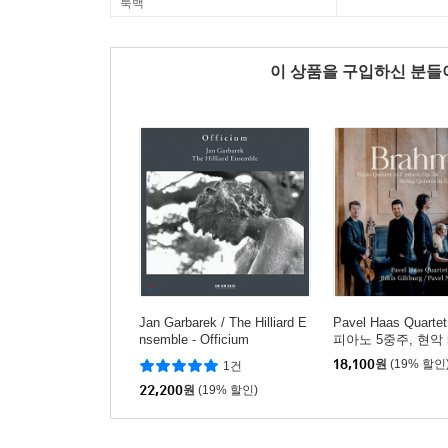
룩백
이 상품을 구입하신 분
Jan Garbarek / The Hilliard E
Pavel Haas Quart
nsemble - Officium
피아노 5중주, 현악 
번 - 파벨 하스 콰르
18,100
원
(19% 할인
1건
22,200
원
(19% 할인)