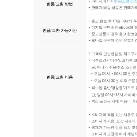
마이페이지 >
반품/교환 신청
반품/교환 방법
판매자 배송 상품은 판매자와
출고 완료 후 10일 이내의 
디지털 콘텐츠인 eBook의 
반품/교환 가능기간
중고상품의 경우 출고 완료일
모바일 쿠폰의 경우 유효기간(
고객의 단순변심 및 착오구
직수입양서/직수입일서중 일
단, 아래의 주문/취소 조건인
오늘 00시 ~ 06시 30분 
반품/교환 비용
오늘 06시 30분 이후 주문
직수입 음반/영상물/기프트 
단, 당일 00시~13시 사이
박스 포장은 택배 배송이 가
소비자의 책임 있는 사유로 
소비자의 사용, 포장 개봉에 
복제가 가능한 상품 등의 포장을 
소비자의 요청에 따라 개별