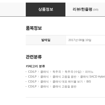
Alexandre Kantorow 러시아풍의 피아노 
상품정보
리뷰/한줄평
(0/0)
품목정보
발매일
2017년 08월 10일
관련분류
카테고리 분류
CD/LP
클래식
독주곡
독주곡 (수입)
피아노
CD/LP
클래식
클래식 고음질 음반
클래식 SACD Hybri
CD/LP
클래식
클래식 대표 레이블 보기
BIS
CD/LP
클래식
클래식 고음질 음반