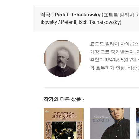
tten Melodies / Rachm
aninov: Etudes-Tablea
ux)
작곡 :
Piotr I. Tchaikovsky
(표트르 일리치 차이코프스
ikovsky / Peter Iljitsch Tschaikowsky)
표트르 일리치 차이콥스키
거장'으로 평가받는다. 
주었다.1840년 5월 7
와 호두까기 인형, 비창
작가의 다른 상품