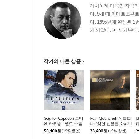
러시아계 미국인 작곡가
다. 9세 때 페테르스부
다. 1895년에 완성된
게 되었다. 이 시기부터 
작가의 다른 상품
Gautier Capucon 고티
Ivan Moshchuk 메드트
I
에 카퓌송 - 첼로 소품
너: ‘잊힌 선율들’ Op.38
카
집 '인투이션' (Intuition)
/ 라흐마니노프: 회화적
(
50,100
원
(19% 할인)
23,400
원
(19% 할인)
2
[UHQCD]
연습곡 (Medtner: Forgo
5,