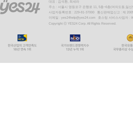
대표 : 김석환, 최세라
주소 : 서울시 영등포구 은행로 11, 5층~6층(여의도동,일신
사업자등록번호 : 229-81-37000 통신판매업신고 : 제 200
이메일 : yes24help@yes24.com 호스팅 서비스사업자 :
Copyright ⓒ YES24 Corp. All Rights Reserved.