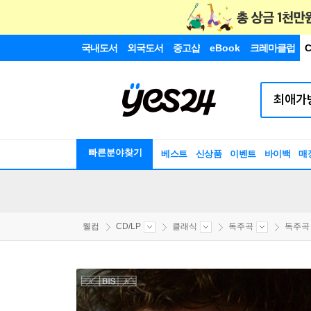
국내도서
외국도서
중고샵
eBook
크레마클럽
C
빠른분야찾기
베스트
신상품
이벤트
바이백
매
웰컴
CD/LP
클래식
독주곡
독주곡 