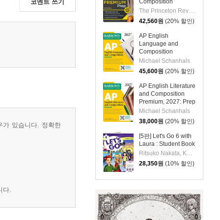
Composition
코멘트 쓰기
Premium Prep, 21st
The Princeton Review
Edition: 8 Practice
42,560
원
(20% 할인)
Tests + Digital
Practice Online +
AP English
Content Review
Language and
Composition
Premium, 2027: Prep
Michael Schanhals
Book with 8 Practice
45,600
원
(20% 할인)
Tests + Online
Practice
AP English Literature
and Composition
Premium, 2027: Prep
Book with 8 Practice
Michael Schanhals
Tests + Online
38,000
원
(20% 할인)
우가 있습니다. 정확한
Practice
[5판] Let's Go 6 with
Laura : Student Book
Ritsuko Nakata, Karen Frazier, Barbara Hoskins, Carolyn Graham
28,350
원
(10% 할인)
니다.