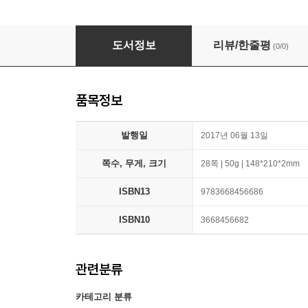
Marlen Haushofers Die Wand aus dem Blick
도서정보
리뷰/한줄평
(0/0)
품목정보
발행일
2017년 06월 13일
쪽수, 무게, 크기
28쪽 | 50g | 148*210*2mm
ISBN13
9783668456686
ISBN10
3668456682
관련분류
카테고리 분류