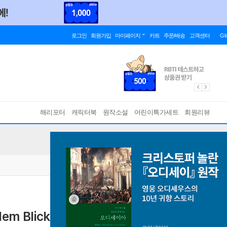
로그인
회원가입
마이페이지
카트
주문/배송
고객센터
Gl
해리포터
캐릭터북
원작소설
어린이특가세트
회원리뷰
dem Blickwinkel der Human-Animal