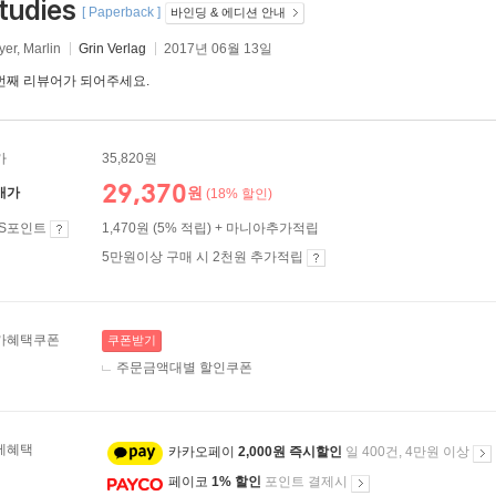
tudies
[ Paperback ]
바인딩 & 에디션 안내
er, Marlin
Grin Verlag
2017년 06월 13일
번째 리뷰어가 되어주세요.
가
35,820원
29,370
원
매가
(18% 할인)
ES포인트
1,470원 (5% 적립) + 마니아추가적립
5만원이상 구매 시 2천원 추가적립
가혜택쿠폰
쿠폰받기
주문금액대별 할인쿠폰
제혜택
카카오페이
2,000원 즉시할인
일 400건, 4만원 이상
페이코
1% 할인
포인트 결제시