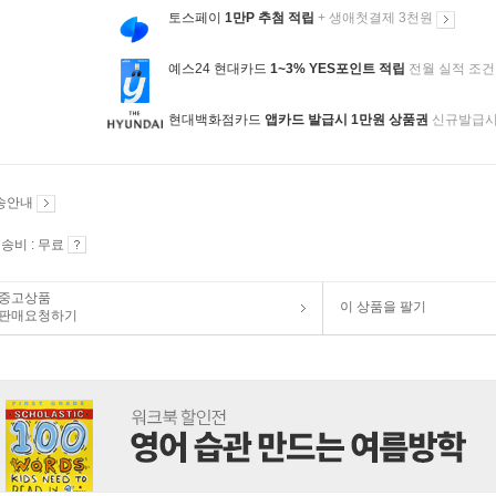
토스페이
1만P 추첨 적립
+ 생애첫결제 3천원
예스24 현대카드
1~3% YES포인트 적립
전월 실적 조건
현대백화점카드
앱카드 발급시 1만원 상품권
신규발급
송안내
송비 : 무료
중고상품
이 상품을 팔기
판매요청하기