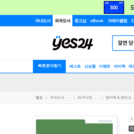
국내도서
외국도서
중고샵
eBook
크레마클럽
C
빠른분야찾기
베스트
신상품
이벤트
바이백
매
웰컴
외국도서
ELT/사전
영어학 & 영어교...
소
직