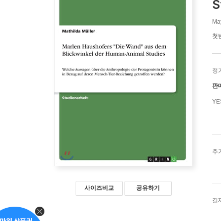
S
May
첫
정
판
Y
추
사이즈비교
공유하기
결