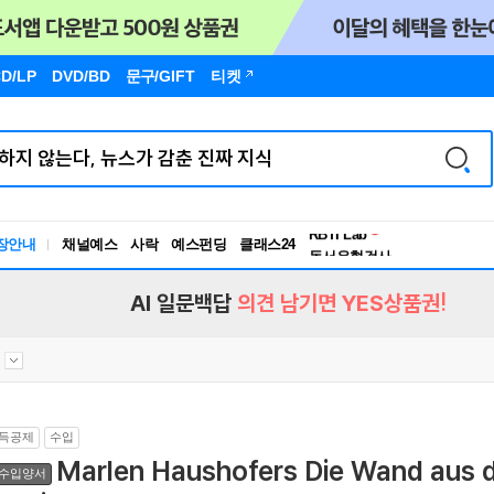
D/LP
DVD/BD
문구
/GIFT
티켓
독서유형검사
RBTI Lab
장안내
채널예스
사락
예스펀딩
클래스24
독서유형검사
AI 일문백답
의견 남기면 YES상품권!
득공제
수입
Marlen Haushofers Die Wand aus 
수입양서