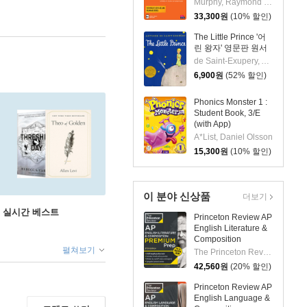
Interactive eBook,
Murphy, Raymond / Smalzer, William R. / Chapple, Joseph
4/E
33,300
원
(10% 할인)
The Little Prince '어
린 왕자' 영문판 원서
de Saint-Exupery, Antoine / de Saint-Exupery, Antoine
6,900
원
(52% 할인)
Phonics Monster 1 :
Student Book, 3/E
(with App)
A*List, Daniel Olsson
15,300
원
(10% 할인)
이 분야 신상품
더보기
권 실시간 베스트
Princeton Review AP
English Literature &
Composition
Premium Prep, 27th
펼쳐보기
The Princeton Review
Edition: 6 Practice
42,560
원
(20% 할인)
Tests + Digital
Practice Online +
Princeton Review AP
Content Review
English Language &