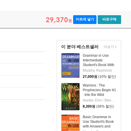
29,370
카트에 넣기
바로구매
원
이 분야 베스트셀러
더보기
Grammar in Use
Intermediate
Student's Book With
Answers, 4/E
Murphy, Raymond
27,000
원
(10% 할인)
Warriors : The
Prophecies Begin #1
: Into the Wild
Hunter, Erin / Stevenson, Dave
8,300
원
(36% 할인)
Basic Grammar in
Use Student's Book
with Answers and