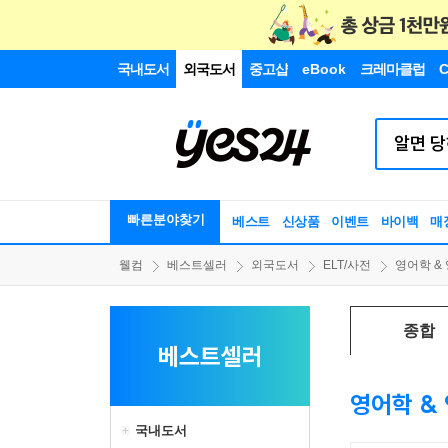
국내도서
외국도서
중고샵
eBook
크레마클럽
C
빠른분야찾기
베스트
신상품
이벤트
바이백
매
웰컴
베스트셀러
외국도서
ELT/사전
영어학 &
종합
베스트셀러
영어학 &
국내도서