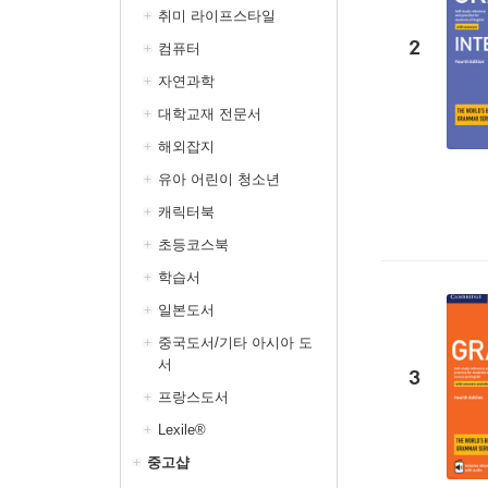
취미 라이프스타일
2
컴퓨터
자연과학
대학교재 전문서
해외잡지
유아 어린이 청소년
캐릭터북
초등코스북
학습서
일본도서
중국도서/기타 아시아 도
서
3
프랑스도서
Lexile®
중고샵