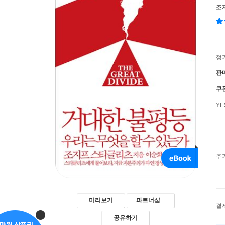
조
정
판
쿠
Y
추
미리보기
파트너샵
결
공유하기