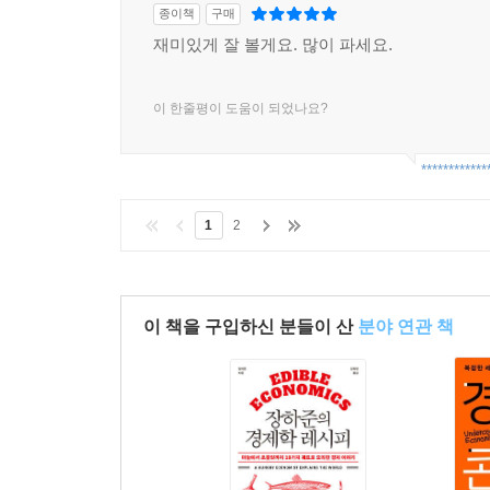
스티글리츠에 따르면, 세계화는 성장의 가속화에 
종이책
구매
유리한 방향으로 작용한다. 그들은 조세 피난처를 통
재미있게 잘 볼게요. 많이 파세요.
낮은 임금을 받아들이도록 압박할 수 있기 때문이
바닥을 알 수 없는 기준 인하 경쟁을 벌일 수밖에 없
이 한줄평이 도움이 되었나요?
그럼에도 세계화를 옹호하는 많은 사람들은 여전히
경쟁력을 유지하려면 이런 고통은 당연히 감수할 
************
없다는 것을 시인하는 것이나 다름없다.
1
2
스티글리츠는 사태의 핵심을 송곳처럼 찌른다. 세계
뜻하는 바는 무엇인가? 그것은 세계화로 인한 혜택
성장을 원한다면 좌파를 지지하라
이 책을 구입하신 분들이 산
분야 연관 책
스티글리츠는 2008년 미국 대선을 앞두고 "성장을
매는 것은 대체로 우파 아니었던가.
스티글리츠에 따르면, 좌파와 우파의 성장 전략에는
성장은 오래도록 지속될 수 있는 것이어야 하고, 