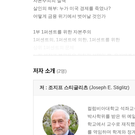
자본주의의 실책
살인의 해부: 누가 미국 경제를 죽였나?
어떻게 금융 위기에서 벗어날 것인가
1부 1퍼센트를 위한 자본주의
1퍼센트의, 1퍼센트에 의한, 1퍼센트를 위한
상위 1퍼센트의 문제
느린 성장과 불평등은 정치적 선택일 뿐, 우리에겐
불평등의 세계화
저자 소개
불평등은 선택의 문제다
(2명)
21세기의 민주주의
짝퉁 자본주의
저 :
조지프 스티글리츠
(Joseph E. Stiglitz)
2부 개인적인 회상
컬럼비아대학교 석좌교수
킹 목사는 나의 경제학 연구에 어떤 영향을 미쳤나
박사학위를 받은 뒤 예
미국 황금기의 신화
학교에서 교수로 재직했
를 역임하며 학계와 정계
3부 불평등의 여러 가지 차원