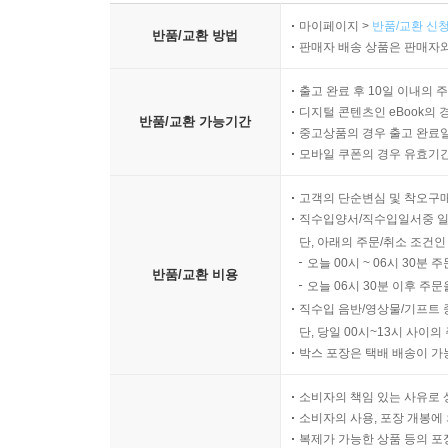
마이페이지 >
반품/교환 신청
반품/교환 방법
판매자 배송 상품은 판매자와
출고 완료 후 10일 이내의 
디지털 콘텐츠인 eBook의 
반품/교환 가능기간
중고상품의 경우 출고 완료일
모바일 쿠폰의 경우 유효기간(
고객의 단순변심 및 착오구
직수입양서/직수입일서중 일
단, 아래의 주문/취소 조건인
오늘 00시 ~ 06시 30분 
반품/교환 비용
오늘 06시 30분 이후 주문
직수입 음반/영상물/기프트 
단, 당일 00시~13시 사이
박스 포장은 택배 배송이 가
소비자의 책임 있는 사유로 
소비자의 사용, 포장 개봉에 
복제가 가능한 상품 등의 포장을 