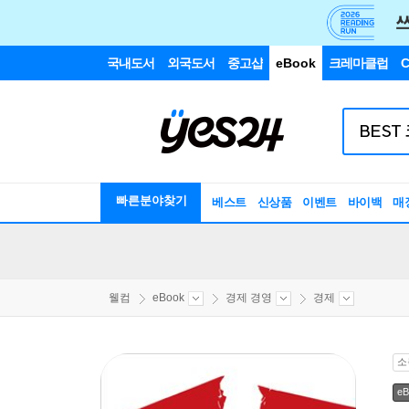
국내도서
외국도서
중고샵
eBook
크레마클럽
C
빠른분야찾기
베스트
신상품
이벤트
바이백
매
웰컴
eBook
경제 경영
경제
소
eB