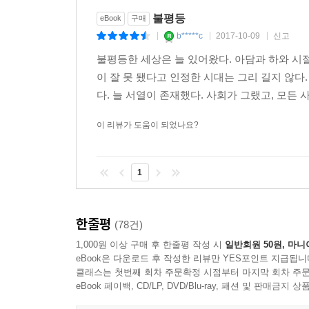
무역 협정의 지지자들은 흔히 이렇게 말한다. 미국
기회의 불평등을 낳는 가장 중요한 요인은 교육 기
불평등
eBook
구매
혜택을 주는 프로그램들에 대한 지출 역시 삭감되어
비용이다. 우리나라와 마찬가지로 스티글리츠가 보
b*****c
2017-10-09
신고
|
|
|
하지만 무역 협정들이 경제의 급속한 성장 혹은 
미국의 교육 불평등 문제가 심각했지만, 위기 이후
는 증거는 거의 보이지 않는다.--- p.367∼368
불평등한 세상은 늘 있어왔다. 아담과 하와 시
등록금을 인상했기 때문이다. 미국인들이 주택 
이 잘 못 됐다고 인정한 시대는 그리 길지 않다
감당하기 위해 과도한 빚을 감수해야 하는 상황에
무엇보다 중요한 것은 미국의 심각한 불평등이 근원
다. 늘 서열이 존재했다. 사회가 그랬고, 모든
많아졌고, 대학생들의 평균 학자금 채무는 약 3만 
오히려 그것은 우리가 [정책]을 통해, 즉 법률과 규제
이 리뷰가 도움이 되었나요?
다.--- p.348
이런 추세는 거시 경제에 악영향을 미칠 수밖에 없다
것이다. 미국이나 한국이나 젊은이들이 처해 있는
굳이 이름을 붙이자, 우리 시대의 자본주의는 짝퉁
1
어둡고, 고등 교육을 받으면 빚더미에 앉게 될 터이
있다. 우리는 이익은 사유화하고 손실은 사회화했다
수 있는 승자 독식의 게임, 최상층은 확고한 입
에는 지속적으로 높은 이윤을 유지하는 독점과 과점이
뛰어들어야 하는 게임이 되고 말았다.]
율이 훨씬 높아졌지만, 이들의 생산성이 여기에 비례해
한줄평
(78건)
1,000원 이상 구매 후 한줄평 작성 시
일반회원 50원, 마니
문제는 자본주의가 아니라 짝퉁 자본주의다
세계 어느 나라를 막론하고 부채에 의존하는 대규
eBook은 다운로드 후 작성한 리뷰만 YES포인트 지급됩니
들리고 있다. 유럽에서는 긴축은 긴축을 낳고, 그것이
클래스는 첫번째 회차 주문확정 시점부터 마지막 회차 주문
스티글리츠가 보기에, 오늘날의 극단화된 불평등은
eBook 페이백, CD/LP, DVD/Blu-ray, 패션 및 판매금
466
사유화하고 손실은 사회화하는 이른바 짝퉁 자본주