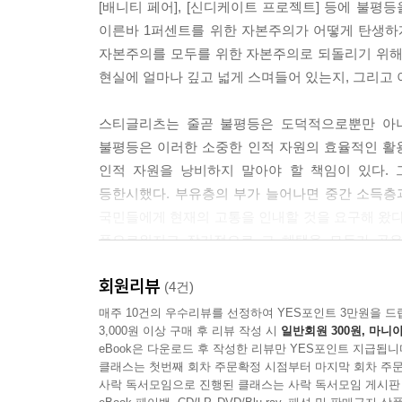
[배니티 페어], [신디케이트 프로젝트] 등에 불평
또한 우리가 무엇을 할 수 있느냐 하는 문제는 정
이른바 1퍼센트를 위한 자본주의가 어떻게 탄생하
상황에서도 전 국민 무상 의료와 거의 무상에 가까운
자본주의를 모두를 위한 자본주의로 되돌리기 위해
과 경제 성장률) 에서 엇비슷하거나 훨씬 나은 성과
현실에 얼마나 깊고 넓게 스며들어 있는지, 그리고
셔스도 그중 하나다)조차 어려운 상황에서도 무상 
해야 한다.--- p.178∼179.
스티글리츠는 줄곧 불평등은 도덕적으로뿐만 아니
불평등은 이러한 소중한 인적 자원의 효율적인 활용
더 깊이 파고들, 소득 재분배와 관련한 여러 가지 
인적 자원을 낭비하지 말아야 할 책임이 있다. 
-- p.179
등한시했다. 부유층의 부가 늘어나면 중간 소득층
국민들에게 현재의 고통을 인내할 것을 요구해 왔다.
경제 분야의 중요한 결정권자들이 이처럼 상위 1퍼
풍요로워지고 장기적으로 그 혜택을 모두가 공유
하고 노동자들과 주택 소유자들은 곤경 속에 방치하는 
드러나고 있다. 우리가 오늘날 목격하는 것은 소
회원리뷰
1퍼센트가 새로 창출되는 부를 거의 독식하는 사이
(4건)
금융계의 구제 금융 상환은 적어도 부분적으로는 사기
갑부들이 전 세계 하위 50퍼센트 인구가 가진 부와 
매주 10건의 우수리뷰를 선정하여 YES포인트 3만원을 드
에 가까운 이자율로 은행에 돈을 빌려준다. 은행은 다
3,000원 이상 구매 후 리뷰 작성 시
일반회원 300원, 마니아
에 대한 상환금으로 정부에게 돌아간다. 한편, 은행
eBook은 다운로드 후 작성한 리뷰만 YES포인트 지급됩니
스티글리츠는 전작 [불평등의 대가]에서 했던 논
건 열두 살짜리도 할 수 있을 만큼 쉬운 일이다. 과연 
클래스는 첫번째 회차 주문확정 시점부터 마지막 회차 주문
정책보다 적극적인 재정 지출 정책이, 공급 중심
사락 독서모임으로 진행된 클래스는 사락 독서모임 게시판