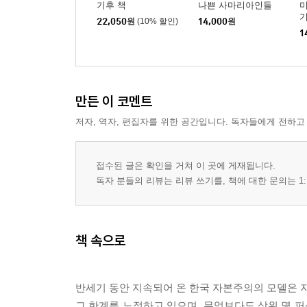
기후 책
나쁜 사마리아인들
미
중국의 로드맵
기
22,050
원
(10% 할인)
14,000
원
국가와 시장의 균형을 추구하는 중국의 개혁
1
빛이 있는 도시가 된 메데인
호주까지 퍼져 나간 미국의 망상
스코틀랜드의 독립
스페인의 불황
만든 이 코멘트
저자, 역자, 편집자를 위한 공간입니다. 독자들에게 전하고
8부 일자리를 위하여
어떻게 미국의 일자리를 회복할 것인가
접수된 글은 확인을 거쳐 이 곳에 게재됩니다.
불평등이 경기 회복을 가로막고 있다
독자 분들의 리뷰는 리뷰 쓰기를, 책에 대한 문의는 1:
일자리에 대하여
풍요로운 시대의 빈곤
성장을 원한다면 좌파를 지지하라
책 속으로
혁신의 수수께끼
후기
반세기 동안 지속되어 온 한국 자본주의의 모델은 지
상위 1퍼센트가 혁신의 주역이라는 논리의 오류와
그 한계를 노정하고 있으며, 무엇보다도 상위 몇 퍼