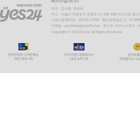
대표 : 김석환, 최세라
주소 : 서울시 영등포구 은행로 11, 5층~6층(여의도동,일신
사업자등록번호 : 229-81-37000 통신판매업신고 : 제 200
이메일 : yes24help@yes24.com 호스팅 서비스사업자 :
Copyright ⓒ YES24 Corp. All Rights Reserved.