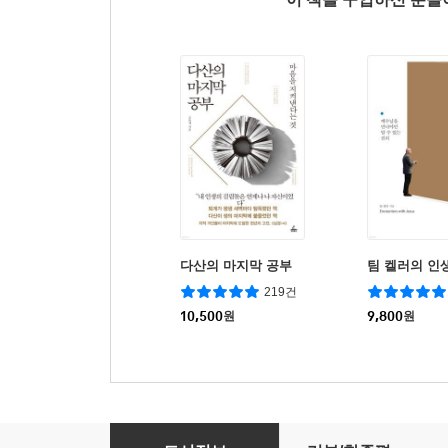
다산의 마지막 공부
팀 켈러의 인
219건
10,500
원
9,800
원
거대한 불평등