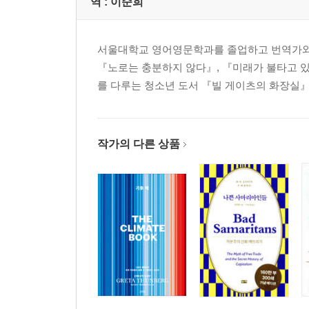
역 :
이순희
6부 정책과 불평등의 관계
정책은 어떻게 경제적 대균열에 기여하는가
서머스가 아니라 옐런이 연준을 이끌어야 하는 이
서울대학교 영어영문학과를 졸업하고 번역가와 
정신 나간 미국의 식량 정책
『노로는 충분하지 않다』, 『미래가 불타고 있다
세계화의 그늘
를 다루는 청소년 도서 『빌 게이츠의 화장실
자유 무역의 가면
지적 재산권은 어떻게 불평등을 강화하는가
인도의 현명한 특허권 결정
작가의 다른 상품
극단적인 불평등의 일소: 지속 가능한 개발 목표 201
위기 이후의 위기들
불평등은 불가피한 것이 아니다
7부 변화하는 세계
모리셔스의 기적
싱가포르가 불평등한 미국에게 주는 교훈
일본은 경계해야 한다
일본은 반면교사가 아니라 모델이다