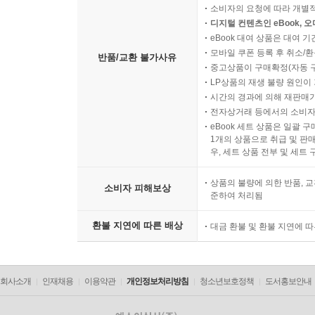
소비자의 요청에 따라 개별
디지털 컨텐츠인 eBook, 
eBook 대여 상품은 대여 기
모바일 쿠폰 등록 후 취소/환
반품/교환 불가사유
중고상품이 구매확정(자동 
LP상품의 재생 불량 원인이 기
시간의 경과에 의해 재판매가
전자상거래 등에서의 소비자
eBook 세트 상품은 일괄 
1개의 상품으로 취급 및 판매
우, 세트 상품 전부 및 세트
상품의 불량에 의한 반품, 교
소비자 피해보상
준하여 처리됨
환불 지연에 따른 배상
대금 환불 및 환불 지연에 
회사소개
인재채용
이용약관
개인정보처리방침
청소년보호정책
도서홍보안내