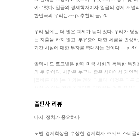
레이건 행정부가 불평등 심화의 전환점인 이유에 
이르렀다. 일급의 경제학자이자 일급의 경제 저널리스
한민국의 우리는.--- p. 추천의 글, 20
우리 앞에는 더 많은 과제가 놓여 있다. 우리가 당
는 지출을 하지 않고, 부유층에 대한 세금을 인상하
기간 시설에 대한 투자를 확대하는 것이다.--- p. 87
알렉시 드 토크빌은 한때 미국 사회의 독특한 특징을
의 두 단어다. 사람은 누구나 좁은 시야에서 개인적
[올바른 이해]는 이와는 전혀 다르다. 이것은 다른
성할 수 있는 전제 조건임을 인정하는 것을 뜻한다
의미로 말했다. 그것이 미국적 실용주의의 특징이라
출판사 리뷰
치지 않고 사업을 살찌운다는 기본적인 사실을 이해했다.
다시, 정치가 중요하다
저소득층으로부터 부유층으로 돈이 이동하 소비는 
비율이 낮기 때문이다.--- p. 163∼164
노벨 경제학상을 수상한 경제학자 조지프 스티글리츠