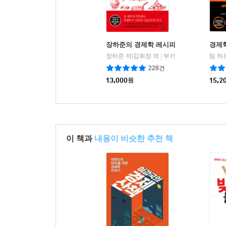
둘째, 정부의 역할에 대한 시각이다. 좌파는 기반
중요한 역할이라고 본다. 스티글리츠는 미국에서 인
것도 모두 정부였다는 점을 상기시킨다. 정부가 할 수
장하준의 경제학 레시피
경제학
장하준 저/김희정 역
부키
팀 하
|
마지막 주장은 역설적이다. 요즘 시장의 본질을 이해
228건
아니라 좌파라는 것이다. 반면 확고한 집행력을
13,000
원
15,2
시장주의자라기보다는 국가 조합주의자에 더 가깝다
때문에 정부 개입이 필요치 않다는 시장 옹호론자들의
이 책과
내용이 비슷한 추천 책