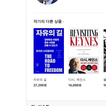
기회 균등은 국가적 신화다
학자금 채무와 아메리칸드림의 붕괴
일부를 위한 정의
작가의 다른 상품
실행 가능한 주택 문제 해법: 주택 담보 대출 재융자
불평등과 미국 아동
에볼라와 불평등
4부 불평등 심화의 원인
부유층을 위한 미국식 사회주의
99퍼센트에게 불리한 세금 시스템
이윤의 세계화를 넘어 세금의 세계화로
롬니의 잘못된 논리
자유의 길
다시, 케인스
5부 불평등의 결과
27,200
원
16,000
원
1
디트로이트 파산에 대한 엉뚱한 진단
신뢰가 무너진 사회