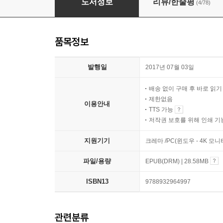
도서정보
리뷰/한줄평
(4/78)
품목정보
발행일
2017년 07월 03일
배송 없이 구매 후 바로 읽
제한없음
이용안내
TTS 가능
저작권 보호를 위해 인쇄 기
지원기기
크레마 /PC(윈도우 - 4K 모
파일/용량
EPUB(DRM) | 28.58MB
ISBN13
9788932964997
관련분류