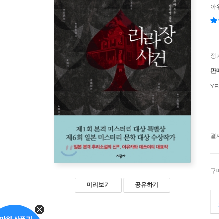
아
정
판
Y
결
구
미리보기
공유하기