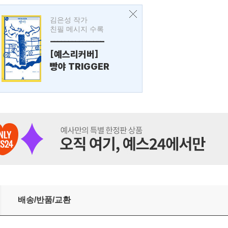
김은성 작가
친필 메시지 수록
---------------
[예스리커버]
빵야 TRIGGER
배송/반품/교환