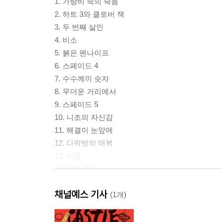
1. 가랑비 속의 죽음
2. 하트 3와 클로버 잭
3. 두 번째 살인
4. 비소
5. 붉은 펜나이프
6. 스페이드 4
7. 수수께끼 숫자
8. 무더운 거리에서
9. 스페이드 5
10. 니조의 자신감
11. 해결이 눈앞에
12. 다락방의 매복
13. 바꽃
14. 장미 침상
15. 호시카게 류조
채널예스 기사
16. 푸른 노을
(1개)
17. 카드의 비밀