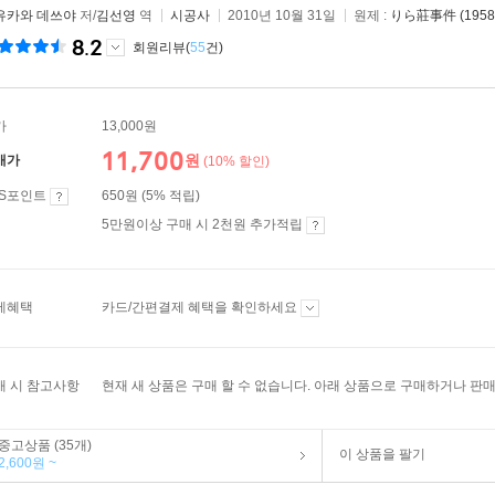
유카와 데쓰야
저/
김선영
역
시공사
2010년 10월 31일
원제 :
りら莊事件 (1958
8.2
회원리뷰(
55
건)
가
13,000원
11,700
원
매가
(10% 할인)
ES포인트
650원 (5% 적립)
5만원이상 구매 시 2천원 추가적립
제혜택
카드/간편결제 혜택을 확인하세요
매 시 참고사항
현재 새 상품은 구매 할 수 없습니다. 아래 상품으로 구매하거나 판매
중고상품 (35개)
이 상품을 팔기
2,600원 ~