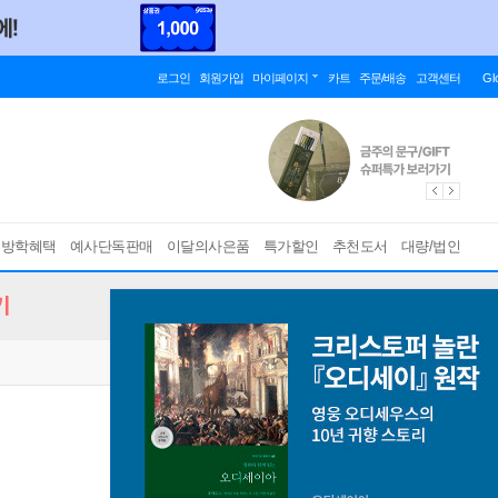
로그인
회원가입
마이페이지
카트
주문/배송
고객센터
Gl
름방학혜택
예사단독판매
이달의사은품
특가할인
추천도서
대량/법인
기