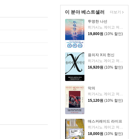
이 분야 베스트셀러
더보기
투명한 나선
히가시노 게이고 저/김선영 역
19,800
원
(10% 할인)
용의자 X의 헌신
히가시노 게이고 저/양억관 역
16,920
원
(10% 할인)
악의
히가시노 게이고 저/양윤옥 역
15,120
원
(10% 할인)
매스커레이드 라이프
히가시노 게이고 저/김은모 역
18,000
원
(10% 할인)