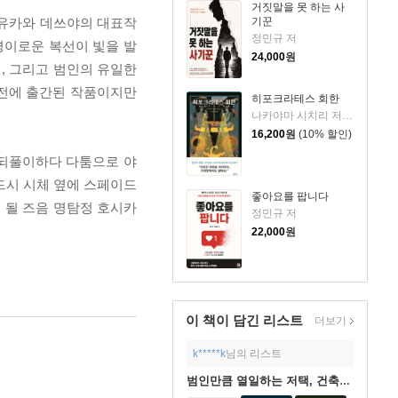
거짓말을 못 하는 사
기꾼
아유카와 데쓰야의 대표작
정민규 저
경이로운 복선이 빛을 발
24,000
원
, 그리고 범인의 유일한
 전에 출간된 작품이지만
히포크라테스 회한
나카야마 시치리 저/민경욱 역
16,200
원
(10% 할인)
 되풀이하다 다툼으로 야
드시 시체 옆에 스페이드
좋아요를 팝니다
 될 즈음 명탐정 호시카
정민규 저
22,000
원
이 책이 담긴
리스트
더보기
k*****k
님의 리스트
범인만큼 열일하는 저택, 건축추리물