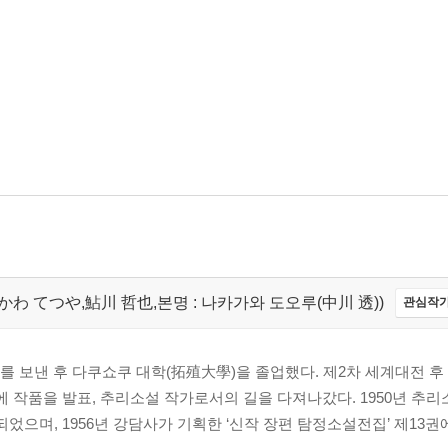
a,あゆかわ てつや,鮎川 哲也,본명 : 나카가와 도오루(中川 透))
관심작가
기를 보낸 후 다쿠쇼쿠 대학(拓殖大學)을 졸업했다. 제2차 세계대전 
에 작품을 발표, 추리소설 작가로서의 길을 다져나갔다. 1950년 추
으며, 1956년 강담사가 기획한 ‘신작 장편 탐정소설전집’ 제13