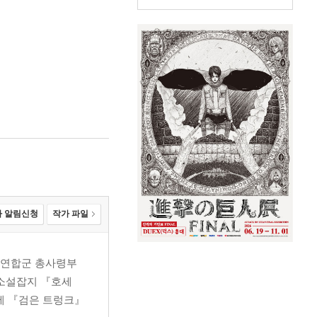
 알림신청
작가 파일
후 연합군 총사령부
리소설잡지 『호세
권에 『검은 트렁크』