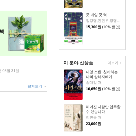
굿 게임 굿 럭
장강명,전건우,정명섭,정해연,조영주 저
15,300
원
(10% 할인)
이 분야 신상품
더보기
년 08월 31일
다잉 스완, 친애하는
나의 살해자에게
송대길 저
펼쳐보기
16,650
원
(10% 할인)
헤어진 사람만 입주할
수 있습니다
정민규 저
23,000
원