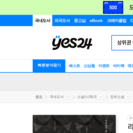
국내도서
외국도서
중고샵
eBook
크레마클럽
C
빠른분야찾기
베스트
신상품
이벤트
바이백
매
웰컴
국내도서
소설/시/희곡
장르소설
소