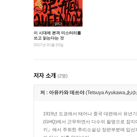
창작 노트―아유카와 데쓰야
옮긴이의 말
읽다
이 시대에 본격 미스터리를
쓰고 읽는다는 것
2017년 01월 03일
저자 소개
(2명)
저 :
아유카와 데쓰야
(Tetsuya Ayukaw
1919년 도쿄에서 태어나 중국 대련에서 유년
(GHQ)에서 근무하면서 다수의 필명으로 잡지
키』에서 주최한 추리소설상 장편부분에 입선되었