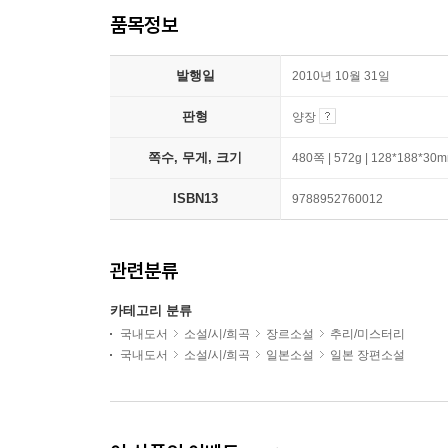
품목정보
발행일
2010년 10월 31일
판형
양장
쪽수, 무게, 크기
480쪽 | 572g | 128*188*30
ISBN13
9788952760012
관련분류
카테고리 분류
국내도서
소설/시/희곡
장르소설
추리/미스터리
국내도서
소설/시/희곡
일본소설
일본 장편소설