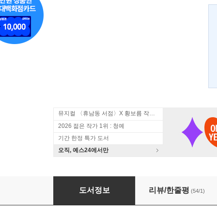
뮤지컬 〈휴남동 서점〉X 황보름 작가 북토크
2026 젊은 작가 1위 : 청예
기간 한정 특가 도서
오직, 예스24에서만
리라장 사건
도서정보
리뷰/한줄평
(54/1)