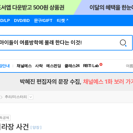
D/LP
DVD/BD
문구
/GIFT
티켓
독서유형검사
장안내
채널예스
사락
예스펀딩
클래스24
RBTI Lab
여
독서유형검사
박혜진 편집자의 문장 수집,
채널예스 1화 보러 가
추리/미스터리
득공제
리라장 사건
[ 양장 ]