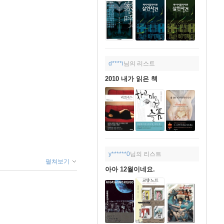
d****i
님의 리스트
2010 내가 읽은 책
y******0
님의 리스트
펼쳐보기
아아 12월이네요.