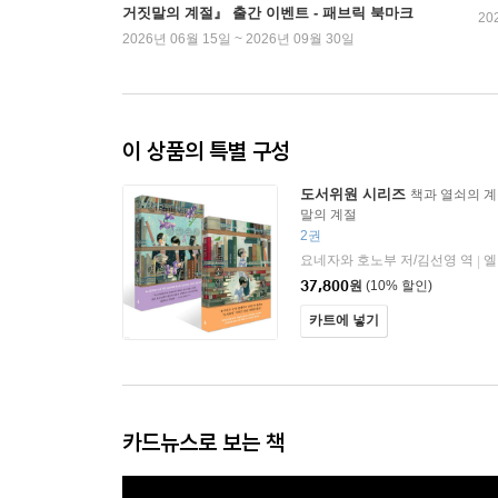
거짓말의 계절』 출간 이벤트 - 패브릭 북마크
20
2026년 06월 15일 ~ 2026년 09월 30일
이 상품의 특별 구성
도서위원 시리즈
책과 열쇠의 계
말의 계절
2권
요네자와 호노부 저/김선영 역
엘
|
37,800
원
(10% 할인)
카트에 넣기
카드뉴스로 보는 책