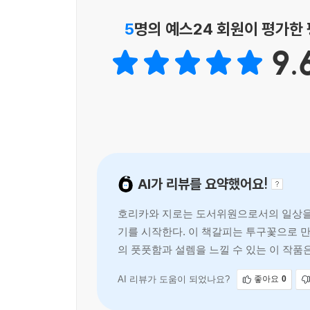
추동력이 된다. 그리고 이러한 세심한 매력이 가
5
명의 예스24 회원이 평가한
미스터리다.
9.
‘고전부’와 ‘소시민’, 그리고 이번 ‘도서위원’까
사람으로서 걸음마를 시작했고, 때문에 각자 복잡
학교라는 작은 사회에서 저마다의 복잡한 사정을 안고
거리 추정』, 그리고 ‘소시민’ 시리즈의 『겨울
미스터리라는 형식과 정교하게 엮어내며 탁월한 공
‘고전부’가 고등학교 동아리를 중심으로 펼쳐지는
AI가 리뷰를 요약했어요!
‘도서위원’ 시리즈에서는 도서실을 무대로 책과 
따라가다보면 더욱 깊어진 사람의 마음에 대한 통
호리카와 지로는 도서위원으로서의 일상을 
특히나 최근작 ‘도서위원’ 시리즈에서 두 주인공의
기를 시작한다. 이 책갈피는 투구꽃으로 만
때때로 가슴을 날카롭게 찌른다. 아픔과 동시에 뭉클
의 풋풋함과 설렘을 느낄 수 있는 이 작품
미스터리 3부작의 완결편이자 완성형이라 불리기에
AI 리뷰가 도움이 되었나요?
좋아요
0
“호리카와와 마쓰쿠라.