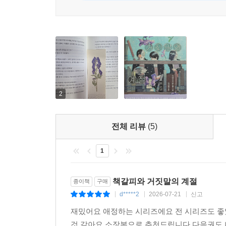
두 고등학생이 때로는 책을 읽고, 때로는 미스터리를
그리고 서로를 알게 되고, 또 서로 알 수 없는 것이 
그런 미스터리입니다.”―요네자와 호노부
누구나 한때는 십대였고, 그 시절의 고민과 불안의 
초월하는 작품을 쓰고 싶었다”는 작가의 말처럼
『책갈피와 거짓말의 계절』과 ‘도서위원’ 시리즈 속
2
전체 리뷰
(5)
1
책갈피와 거짓말의 계절
종이책
구매
d*****2
2026-07-21
신고
|
|
|
재밌어요 애정하는 시리즈에요 전 시리즈도 좋
것 같아요 소장본으로 추천드립니다 다음권도 