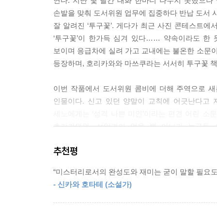
연다. 지난 몇 달간 대화 한마디 나누지 못했으나
손발을 맞춰 도서위원 업무에 집중하다 반납 도서 사
“난 나하고 화해하고 싶어. 그러니까…… 이제 책갈피
잘 알려진 ‘투구꽃’. 게다가 최근 사진 콘테스트에
‘투구꽃’이 한가득 심겨 있다…… 약속이라도 한
--- p.396
보이며 응급차에 실려 가고 교내에는 불온한 소문이
등장하며, 호리카와와 마쓰쿠라는 서서히 투구꽃 책
이번 작품에서 도서위원 콤비에 더해 주역으로 
인물이다. 신고 있던 양말이 교칙에 어긋난다고 
세노에게는 ‘성격 나쁜 미인’이라는 편견 어린 소
호리카와와, 선입견이 없을 뿐 아니라 누구든
함께‘책갈피의 출처’를 추적해나간다.
추천평
어찌 보면 ‘친구’ 보다는 ‘동료’라 부르는 편이
“미스터리로서의 완성도와 재미는 굳이 말할 필요도
제각기 말하지 못했던 사정과, 이를 감추기 위해 늘
- 신카와 호타테 (소설가)
“자기 보호를 위해, 자부심을 위해,
혹은 숨겨놓은 진심 때문에 누구나 거짓말을 합니다