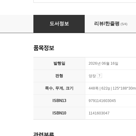
책갈피와 거짓말의 계절
도서정보
리뷰/한줄평
(5/4)
품목정보
발행일
2026년 06월 16일
판형
양장
쪽수, 무게, 크기
448쪽 | 622g | 125*188*30
ISBN13
9791141603045
ISBN10
1141603047
관련분류