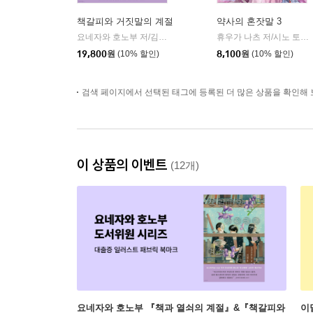
책갈피와 거짓말의 계절
약사의 혼잣말 3
요네자와 호노부 저/김선영 역
엘릭시르
휴우가 나츠 저/시노 토우코 그림/김예진 역
|
19,800
원
(10% 할인)
8,100
원
(10% 할인)
검색 페이지에서 선택된 태그에 등록된 더 많은 상품을 확인해 
이 상품의 이벤트
(12개)
요네자와 호노부 『책과 열쇠의 계절』&『책갈피와
이