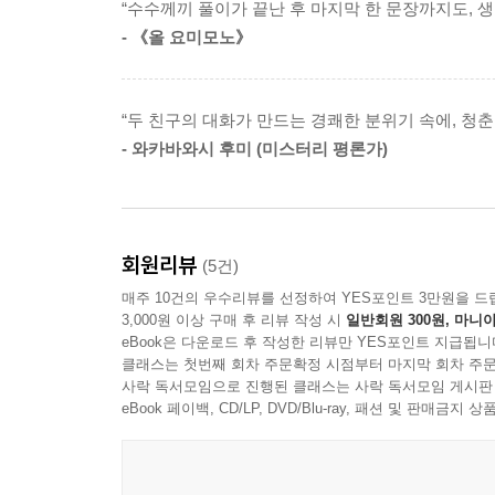
“수수께끼 풀이가 끝난 후 마지막 한 문장까지도, 생
그에 관한 미스터리입니다.”―요네자와 호노부
- 《올 요미모노》
호리카와도, 마쓰쿠라도, 세노도, 각자 소중히 여기
내면에는 말하지 못한 내밀한 사연과, 무언가를 
“두 친구의 대화가 만드는 경쾌한 분위기 속에, 청
뜨거운 진심이 밝혀지는 순간, 독자들은 ‘책갈피’의
- 와카바와시 후미 (미스터리 평론가)
시대를 초월하고 세대를 초월하는, 가장 반짝이는 
‘고전부’ 시리즈의 시작인 『빙과』로 데뷔한
회원리뷰
(5건)
입증해왔다. 『인사이트 밀』 같은 정통 본격 미
매주 10건의 우수리뷰를 선정하여 YES포인트 3만원을 드
SF 설정을 빌린 묵직한 성장물을, 『개는 어
3,000원 이상 구매 후 리뷰 작성 시
일반회원 300원, 마니아
미스터리의 다양한 세부 장르를 한층 더 자유롭게 
eBook은 다운로드 후 작성한 리뷰만 YES포인트 지급됩니
클래스는 첫번째 회차 주문확정 시점부터 마지막 회차 주문
미스터리로서의 묵직한 감동을 전하며 2년 연속 
사락 독서모임으로 진행된 클래스는 사락 독서모임 게시판
국한되지 않는 이 시대 최고의 소설가 반열에 올랐
eBook 페이백, CD/LP, DVD/Blu-ray, 패션 및 판매금
요네자와 호노부의 미스터리가 이토록 독보적인 
일관되게 그려온 인간에 대한 깊은 관심과 궁금