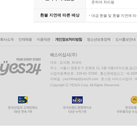
준하여 처리됨
환불 지연에 따른 배상
대금 환불 및 환불 지연에 
회사소개
인재채용
이용약관
개인정보처리방침
청소년보호정책
도서홍보안내
대표 : 김석환, 최세라
주소 : 서울시 영등포구 은행로 11, 5층~6층(여의도동,일신
사업자등록번호 : 229-81-37000 통신판매업신고 : 제 200
이메일 : yes24help@yes24.com 호스팅 서비스사업자 :
Copyright ⓒ YES24 Corp. All Rights Reserved.