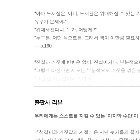
“아마 도서실은, 아니, 도서관은 위대해질 수 있는
유무가 문제야.”
“위대해진다니, 누가, 어떻게?”
“누구든, 어떤 식으로든. 그래서 책이 이만큼 필요하
--- p.160
“진실과 거짓에 반반은 없어. 진실이거나, 부분적으로
“그렇게 따진다면 세노는 부분적으로 거짓을 섞은 진
“그런 걸 거짓말이라고 하지.”
나는 꼭 그렇게 생각하지 않는다. 누구나 조금씩 
것이 거짓말이 된다. 그에 대해선 마쓰쿠라도…… 아
출판사 리뷰
이다.
--- p.184
우리에게는 스스로를 지킬 수 있는 ‘마지막 수단’이
“비밀을 지키는 비결은 털어놓을 상대를 가리는 게 
『책갈피와 거짓말의 계절』은 지난 늦가을의 끝자
--- p.313