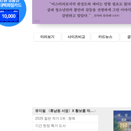
미리보기
사이즈비교
카드뉴스
공
뮤지컬 〈휴남동 서점〉X 황보름 작가 북토크
2026 젊은 작가 1위 : 청예
기간 한정 특가 도서