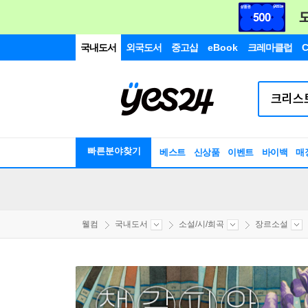
국내도서
외국도서
중고샵
eBook
크레마클럽
C
빠른분야찾기
베스트
신상품
이벤트
바이백
매
웰컴
국내도서
소설/시/희곡
장르소설