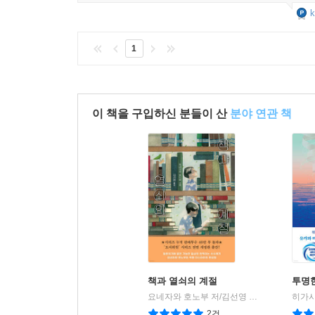
k
1
이 책을 구입하신 분들이 산
분야 연관 책
책과 열쇠의 계절
투명
요네자와 호노부 저/김선영 역
엘릭시르
|
2건