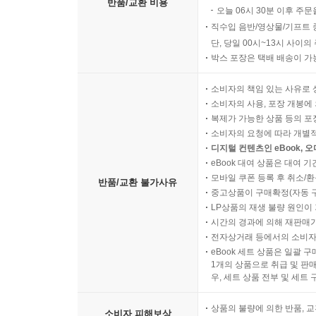
반품/교환 비용
오늘 06시 30분 이후 주문
직수입 음반/영상물/기프트 
단, 당일 00시~13시 사이
박스 포장은 택배 배송이 가
소비자의 책임 있는 사유로 
소비자의 사용, 포장 개봉에 
복제가 가능한 상품 등의 포장을 
소비자의 요청에 따라 개별
디지털 컨텐츠인 eBook, 
eBook 대여 상품은 대여 기
모바일 쿠폰 등록 후 취소/환
반품/교환 불가사유
중고상품이 구매확정(자동 
LP상품의 재생 불량 원인이 기
시간의 경과에 의해 재판매가
전자상거래 등에서의 소비자
eBook 세트 상품은 일괄 
1개의 상품으로 취급 및 판매
우, 세트 상품 전부 및 세트
상품의 불량에 의한 반품, 교
소비자 피해보상