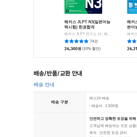
해커스 JLPT N3(일본어능
해커스
력시험) 한권합격
본어능
격
해커스 JLPT 연구소 저
해커스어학연구소
해커스
|
74건
24,300
원
(10% 할인)
24,2
배송/반품/교환 안내
배송 안내
예스24 배송
배송 구분
배송비 : 2,500원
안전하고 정확한 포장을 위해 
고객님께 배송되는 모든 상품을
목적 : 안전한 포장 관리