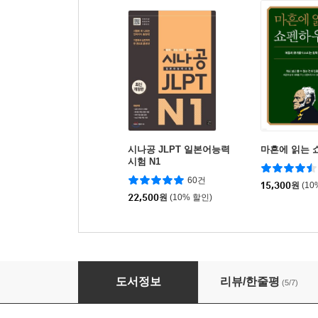
시나공 JLPT 일본어능력
마흔에 읽는 
시험 N1
60건
15,300
원
(10
22,500
원
(10% 할인)
시나공 JLPT 일본어능력시험 N2 청해
도서정보
리뷰/한줄평
(5/7)