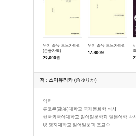
우지 습유 모노가타리
우지 습유 모노가타리
시
(큰글자책)
력
17,800
원
29,000
원
2
저 :
스미유리카
(角ゆりか)
약력
류코쿠(龍谷)대학교 국제문화학 석사
한국외국어대학교 일어일문학과 일본어학 박
現 명지대학교 일어일문과 조교수