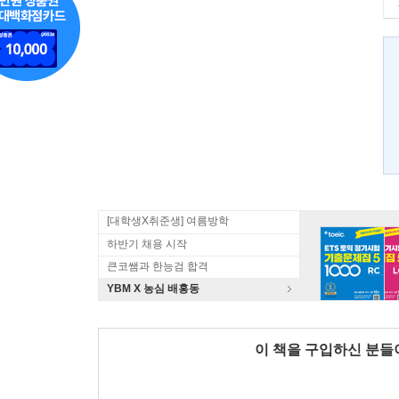
[대학생X취준생] 여름방학
하반기 채용 시작
큰코쌤과 한능검 합격
YBM X 농심 배홍동
이 책을 구입하신 분