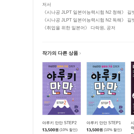
저서
《시나공 JLPT 일본어능력시험 N2 청해》 길
《시나공 JLPT 일본어능력시험 N2 독해》 길
《취업을 위한 일본어》 다락원, 공저
작가의 다른 상품
야루키 만만 STEP2
야루키 만만 STEP1
시
력
13,500
원
(10% 할인)
13,500
원
(10% 할인)