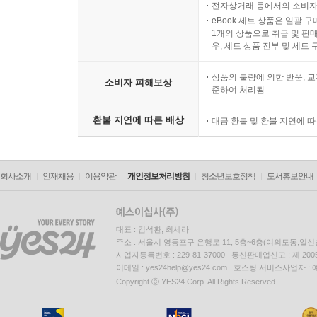
전자상거래 등에서의 소비자
eBook 세트 상품은 일괄 
1개의 상품으로 취급 및 판매
우, 세트 상품 전부 및 세트
상품의 불량에 의한 반품, 교
소비자 피해보상
준하여 처리됨
환불 지연에 따른 배상
대금 환불 및 환불 지연에 
회사소개
인재채용
이용약관
개인정보처리방침
청소년보호정책
도서홍보안내
대표 : 김석환, 최세라
주소 : 서울시 영등포구 은행로 11, 5층~6층(여의도동,일신
사업자등록번호 : 229-81-37000 통신판매업신고 : 제 200
이메일 : yes24help@yes24.com 호스팅 서비스사업자 :
Copyright ⓒ YES24 Corp. All Rights Reserved.