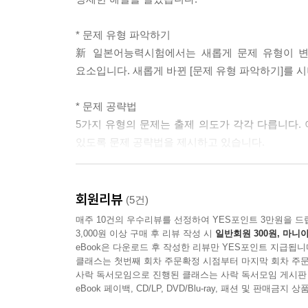
* 문제 유형 파악하기
新 일본어능력시험에서는 새롭게 문제 유형이 변
요소입니다. 새롭게 바뀐 [문제 유형 파악하기]를 
* 문제 공략법
5가지 유형의 문제는 출제 의도가 각각 다릅니다.
있도록 문제 공략법을 제시하고 있습니다.
* 실전 문제 및 해설
실전에 강해지려면 실제 시험과 같은 형식의 문제
회원리뷰
(5건)
해설까지 상세하게 풀이를 해놓았습니다. 왜 답이 되는
매주 10건의 우수리뷰를 선정하여 YES포인트 3만원을 드
3,000원 이상 구매 후 리뷰 작성 시
일반회원 300원, 마니아
eBook은 다운로드 후 작성한 리뷰만 YES포인트 지급됩니
* 실전 모의고사 및 해설
클래스는 첫번째 회차 주문확정 시점부터 마지막 회차 주문
실전과 똑같은 형태의 실전모의고사 1회분을 실었습
사락 독서모임으로 진행된 클래스는 사락 독서모임 게시판
eBook 페이백, CD/LP, DVD/Blu-ray, 패션 및 판매금