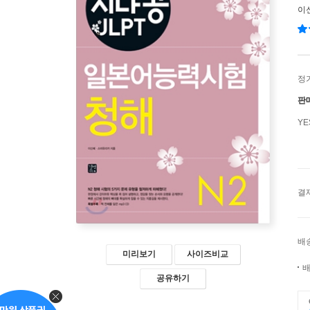
이
정
판
Y
결
배
미리보기
사이즈비교
배
공유하기