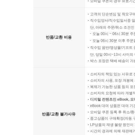
모바일 쿠폰의 경우 유효기간(
고객의 단순변심 및 착오구
직수입양서/직수입일서중 일
단, 아래의 주문/취소 조건인
오늘 00시 ~ 06시 30분 
반품/교환 비용
오늘 06시 30분 이후 주문
직수입 음반/영상물/기프트 
단, 당일 00시~13시 사이
박스 포장은 택배 배송이 가
소비자의 책임 있는 사유로 
소비자의 사용, 포장 개봉에 
복제가 가능한 상품 등의 포장을 
소비자의 요청에 따라 개별
디지털 컨텐츠인 eBook, 
eBook 대여 상품은 대여 기
모바일 쿠폰 등록 후 취소/환
반품/교환 불가사유
중고상품이 구매확정(자동 
LP상품의 재생 불량 원인이 기
시간의 경과에 의해 재판매가