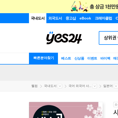
국내도서
외국도서
중고샵
eBook
크레마클럽
C
빠른분야찾기
베스트
신상품
이벤트
바이백
매
웰컴
국내도서
국어 외국어 사...
일본어
소
시