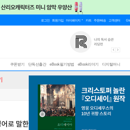
로그인
회원가입
마이페이지
카트
주문/배송
고객센터
Gl
쿠폰받기
단독선출간
eBook필기방법
eBook리더기
디지털머니
기
 영어로 말한다 -1000문장 편
1000문장 편
[