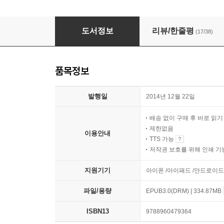
[epub3.0] 네이티브는 쉬운 영어로 말한다 -100
도서정보
리뷰/한줄평
(17/38)
품목정보
발행일
2014년 12월 22일
배송 없이 구매 후 바로 읽
제한없음
이용안내
TTS 가능
저작권 보호를 위해 인쇄 기
지원기기
아이폰 /아이패드 /안드로이드폰
파일/용량
EPUB3.0(DRM) | 334.87MB
ISBN13
9788960479364