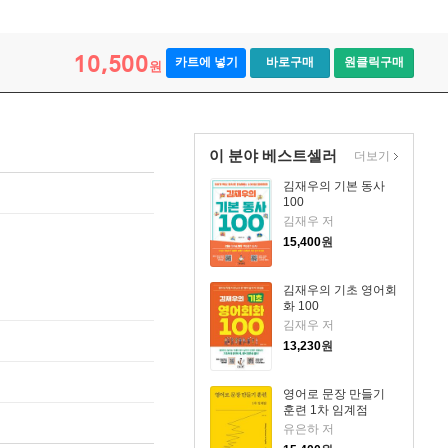
10,500
카트에 넣기
바로구매
원클릭구매
원
이 분야 베스트셀러
더보기
김재우의 기본 동사
100
김재우 저
15,400
원
김재우의 기초 영어회
화 100
김재우 저
13,230
원
영어로 문장 만들기
훈련 1차 임계점
유은하 저