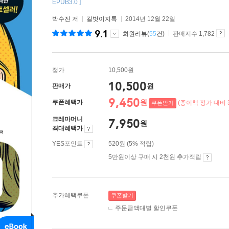
EPUB3.0 ]
박수진
저
길벗이지톡
2014년 12월 22일
9.1
회원리뷰(
55
건)
판매지수 1,782
정가
10,500원
10,500
원
판매가
9,450
원
쿠폰혜택가
(종이책 정가 대비 
쿠폰받기
크레마머니
7,950
원
최대혜택가
YES포인트
520원 (5% 적립)
5만원이상 구매 시 2천원 추가적립
추가혜택쿠폰
쿠폰받기
주문금액대별 할인쿠폰