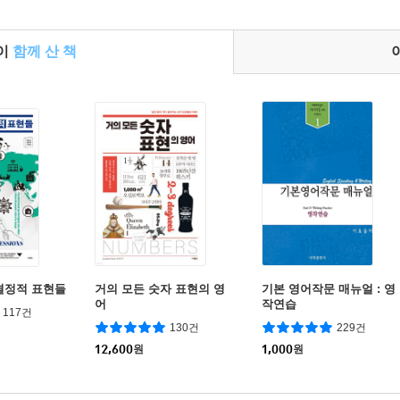
들이
함께 산 책
결정적 표현들
거의 모든 숫자 표현의 영
기본 영어작문 매뉴얼 : 영
어
작연습
117건
130건
229건
12,600
원
1,000
원