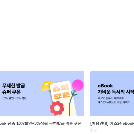
Book 전종 10%할인+5%적립 무한발급 슈퍼쿠폰
[이용안내] 예스24 eBo
시
상시