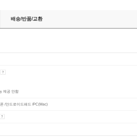
0문장 편
배송/반품/교환
기
능 제공 안함
 /안드로이드패드 /PC(Mac)