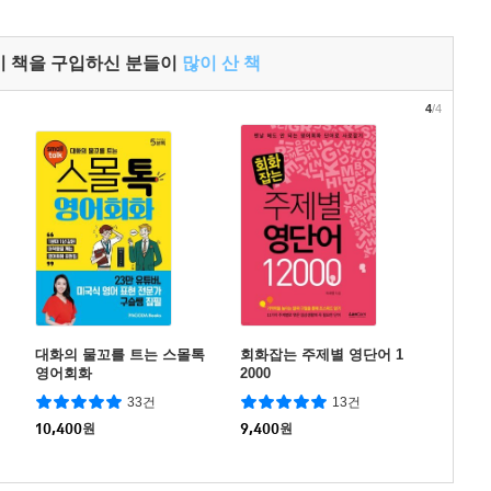
이 책을 구입하신 분들이
많이 산 책
4
/4
대화의 물꼬를 트는 스몰톡
회화잡는 주제별 영단어 1
영어회화
2000
33건
13건
10,400
원
9,400
원