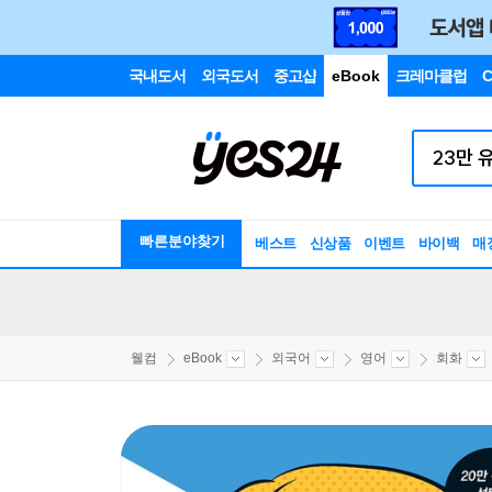
국내도서
외국도서
중고샵
eBook
크레마클럽
C
빠른분야찾기
베스트
신상품
이벤트
바이백
매
웰컴
eBook
외국어
영어
회화