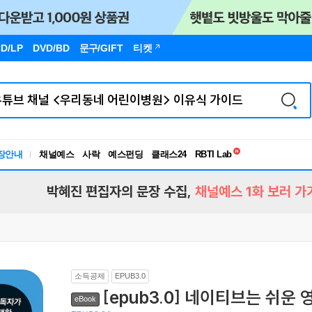
D/LP
DVD/BD
문구
/GIFT
티켓
독서유형검사
장안내
채널예스
사락
예스펀딩
클래스24
RBTI Lab
독서유형검사
박혜진 편집자의 문장 수집,
채널예스 1화 보러 가
소득공제
EPUB3.0
[epub3.0] 네이티브는 쉬운
eBook