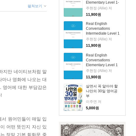
Elementary Level 1-
펼쳐보기
1
주현정 (Allie) 저
11,900
원
Real English
Conversations
Intermediate Level 1
주현정 (Allie) 저
11,900
원
Real English
Conversations
Elementary Level 1
주현정 (Allie) 저
. 하지만 네이티브처럼 말
11,900
원
라마나 영화에 나오는 대
살면서 꼭 알아야 할
. 영어에 대한 부담감은
나만의 30일 영어공
!
부
이주연 저
5,000
원
에서 원어민들이 매일 입
 문장들이 어떤 뜻인지 자신 있
 쓰는 정말 기본 회화문 중