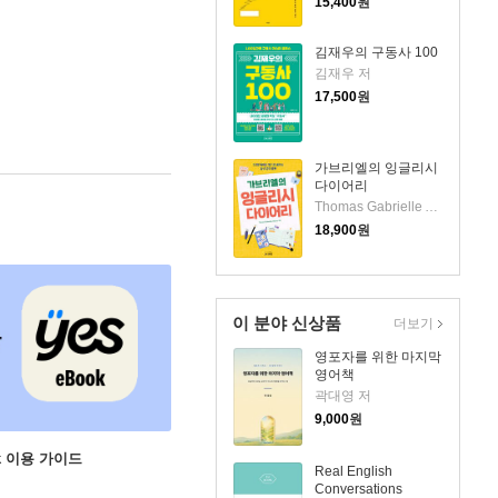
15,400
원
김재우의 구동사 100
김재우 저
17,500
원
가브리엘의 잉글리시
다이어리
Thomas Gabrielle Allanta 저
18,900
원
이 분야 신상품
더보기
영포자를 위한 마지막
영어책
곽대영 저
9,000
원
ok 이용 가이드
Real English
Conversations