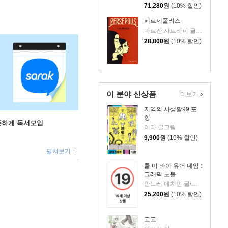
71,280
원
(10% 할인)
페르세폴리스
마르잔 사트라피 글그림/박언주 역
28,800
원
(10% 할인)
이 분야 신상품
더보기
지역의 사생활99 포
항
꾸준하게 독서모임
이다 글그림
9,900
원
(10% 할인)
펼쳐보기
콜 미 바이 유어 네임 :
그래픽 노블
안드레 애치먼 글/사라 맥스웰 맥니콜 그림/정지현 역
25,200
원
(10% 할인)
고고