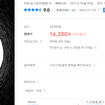
지피
글그림/
이현경
역
북레시피
2017년 05월 30일
원제 :
9.0
회원리뷰(
21
건)
판매지수 132
정가
18,000원
16,200
원
판매가
(10% 할인)
YES포인트
900원 (5% 적립)
5만원이상 구매 시 2천원 추가적립
결제혜택
카드/간편결제 혜택을 확인하세요
배송안내
배송비 : 무료
eBook
이 상품을 팔기