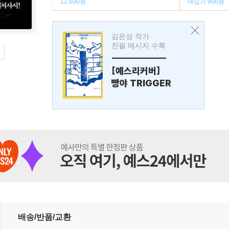
12,600원
매입가 900원
김은성 작가
친필 메시지 수록
---------------
[예스리커버]
빵야 TRIGGER
배송/반품/교환