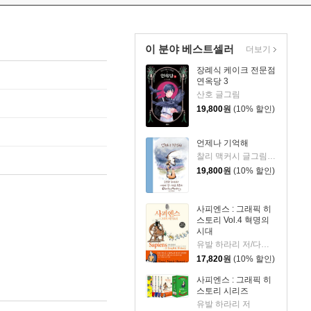
이 분야 베스트셀러
더보기
장례식 케이크 전문점
연옥당 3
산호 글그림
19,800
원
(10% 할인)
언제나 기억해
찰리 맥커시 글그림/이진경 역
19,800
원
(10% 할인)
사피엔스 : 그래픽 히
스토리 Vol.4 혁명의
시대
유발 하라리 저/다비드 반데르묄렝 편/다니엘 카사나브 그림/김명주 역
17,820
원
(10% 할인)
사피엔스 : 그래픽 히
스토리 시리즈
유발 하라리 저