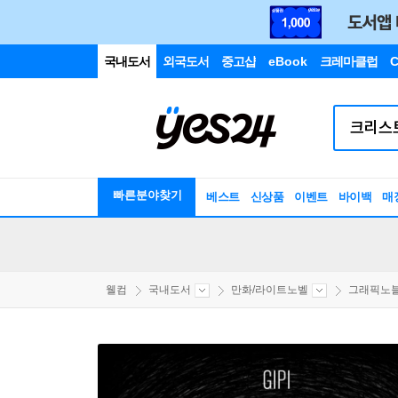
국내도서
외국도서
중고샵
eBook
크레마클럽
C
빠른분야찾기
베스트
신상품
이벤트
바이백
매
웰컴
국내도서
만화/라이트노벨
그래픽노