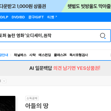
D/LP
DVD/BD
문구
/GIFT
티켓
장안내
채널예스
사락
예스펀딩
클래스24
독서유형검사
RBTI Lab
독서유형검사
AI 일문백답
의견 남기면 YES상품권!
블
소득공제
아들의 땅