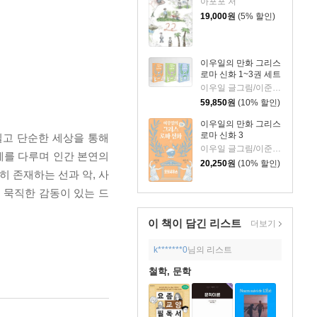
아포포 저
19,000
원
(5% 할인)
이우일의 만화 그리스
로마 신화 1~3권 세트
이우일 글그림/이준석 역
59,850
원
(10% 할인)
이우일의 만화 그리스
로마 신화 3
칠고 단순한 세상을 통해
이우일 글그림/이준석 역
제를 다루며 인간 본연의
20,250
원
(10% 할인)
 존재하는 선과 악, 사
 묵직한 감동이 있는 드
이 책이 담긴
리스트
더보기
k*******0
님의 리스트
철학, 문학