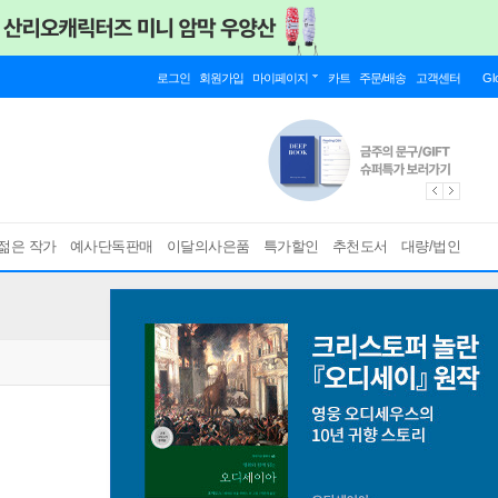
로그인
회원가입
마이페이지
카트
주문/배송
고객센터
Gl
젊은 작가
예사단독판매
이달의사은품
특가할인
추천도서
대량/법인