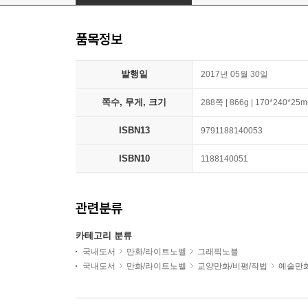
품목정보
발행일
2017년 05월 30일
쪽수, 무게, 크기
288쪽 | 866g | 170*240*25
ISBN13
9791188140053
ISBN10
1188140051
관련분류
카테고리 분류
국내도서
만화/라이트노벨
그래픽노블
국내도서
만화/라이트노벨
교양만화/비평/작법
예술만