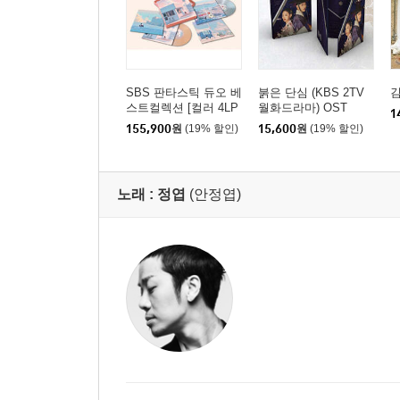
SBS 판타스틱 듀오 베
붉은 단심 (KBS 2TV
김
스트컬렉션 [컬러 4LP
월화드라마) OST
1
박스세트]
155,900
원
(19% 할인)
15,600
원
(19% 할인)
노래 :
정엽
(안정엽)