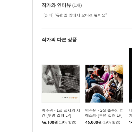
작가와 인터뷰
(1개)
[읽다]
“유희열 앞에서 오디션 봤어요”
작가의 다른 상품
박주원 - 1집 집시의 시
박주원 - 2집 슬픔의 피
나
간 [투명 컬러 LP]
에스타 [투명 컬러 LP]
46,100
원
(19% 할인)
46,000
원
(19% 할인)
1