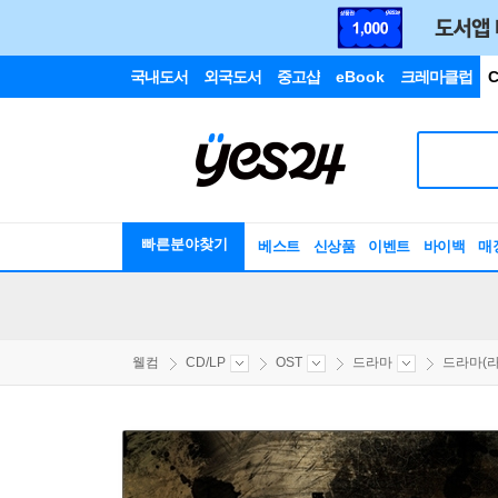
국내도서
외국도서
중고샵
eBook
크레마클럽
C
빠른분야찾기
베스트
신상품
이벤트
바이백
매
웰컴
CD/LP
OST
드라마
드라마(라