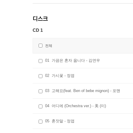
디스크
CD 1
전체
01
가끔은 혼자 웁니다 - 김연우
02
가시꽃 - 정엽
03
고해요(feat. Ben of bebe mignon) - 포맨
04
어디에 (Orchestra ver.) - 美 (미)
05
혼잣말 - 정엽