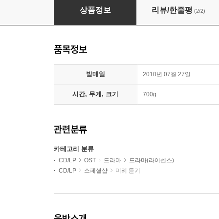
나쁜남자 OST
상품정보
리뷰/한줄평
(2/2)
품목정보
발매일
2010년 07월 27일
시간, 무게, 크기
700g
관련분류
카테고리 분류
CD/LP
OST
드라마
드라마(라이센스)
CD/LP
스페셜샵
미리 듣기
음반소개