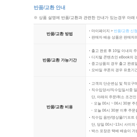
반품/교환 안내
※ 상품 설명에 반품/교환과 관련한 안내가 있는경우 아래 
마이페이지 >
반품/교환 신청
반품/교환 방법
판매자 배송 상품은 판매자와
출고 완료 후 10일 이내의 
디지털 콘텐츠인 eBook의 
반품/교환 가능기간
중고상품의 경우 출고 완료일
모바일 쿠폰의 경우 유효기간(
고객의 단순변심 및 착오구
직수입양서/직수입일서중 일
단, 아래의 주문/취소 조건인
오늘 00시 ~ 06시 30분 
반품/교환 비용
오늘 06시 30분 이후 주문
직수입 음반/영상물/기프트 
단, 당일 00시~13시 사이
박스 포장은 택배 배송이 가