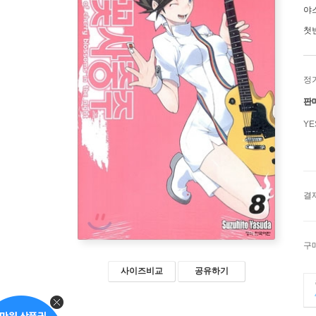
야
첫
정
판
Y
결
구
사이즈비교
공유하기