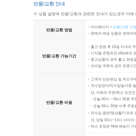
반품/교환 안내
※ 상품 설명에 반품/교환과 관련한 안내가 있는경우 아래 
마이페이지 >
반품/교환 신청
반품/교환 방법
판매자 배송 상품은 판매자와
출고 완료 후 10일 이내의 
디지털 콘텐츠인 eBook의 
반품/교환 가능기간
중고상품의 경우 출고 완료일
모바일 쿠폰의 경우 유효기간(
고객의 단순변심 및 착오구
직수입양서/직수입일서중 일
단, 아래의 주문/취소 조건인
오늘 00시 ~ 06시 30분 
반품/교환 비용
오늘 06시 30분 이후 주문
직수입 음반/영상물/기프트 
단, 당일 00시~13시 사이
박스 포장은 택배 배송이 가