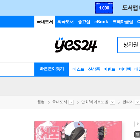
국내도서
외국도서
중고샵
eBook
크레마클럽
C
빠른분야찾기
베스트
신상품
이벤트
바이백
매
웰컴
국내도서
만화/라이트노벨
판타지
소
만