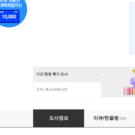
기간 한정 특가 도서
오직, 예스24에서만
벚꽃사중주 신장판 8
도서정보
리뷰/한줄평
(0/0)