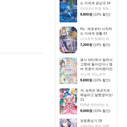
는 이세계 광상곡 34
아이나나 히로 저/shri,나가하마 메구미 그림/박경용 역
9,900
원
(10% 할인)
Re : 제로부터 시작하
는 이세계 생활 43
나가츠키 탓페이 저/오츠카 신이치로 그림
7,200
원
(10% 할인)
용사 파티에서 잘려서
고향에 돌아갔더니 멤
버 전원이 따라왔다만
5
키노메 저/노조미 그림/박정철 역
9,000
원
(10% 할인)
저, 능력은 평균치로
해달라고 말했잖아요!
21
FUNA 저/아카타 이츠키 그림/조민정 역
9,000
원
(10% 할인)
정령환상기 28
키타야마 유리 저/Riv 그림/이소정 역