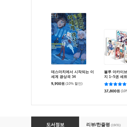
데스마치에서 시작되는 이
블루 아카이브
세계 광상곡 34
지 1~5권 세
9,900
원
(10% 할인)
37,800
원
(1
던전에서 만남을 추구하면 안 되는 걸까 20 소
도서정보
리뷰/한줄평
(19/31)