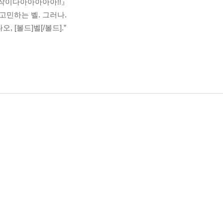
시작이다아아아아아!!』
고민하는 벨. 그러나.
 [볼드]벨[/볼드].”