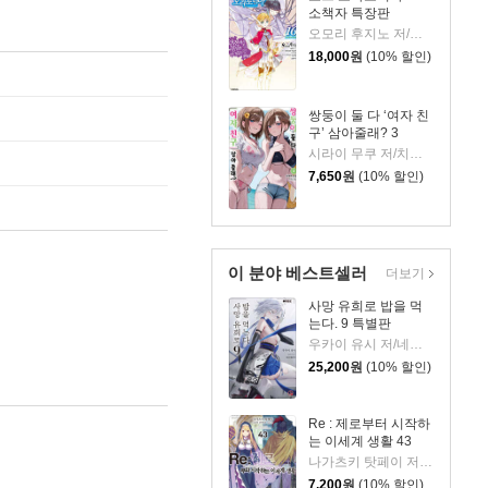
소책자 특장판
오모리 후지노 저/하이무라 키요타카 그림/김민재 역
18,000
원
(10% 할인)
쌍둥이 둘 다 ‘여자 친
구’ 삼아줄래? 3
시라이 무쿠 저/치구사 미노리 그림/정대식 역
7,650
원
(10% 할인)
이 분야 베스트셀러
더보기
사망 유희로 밥을 먹
는다. 9 특별판
우카이 유시 저/네코메타루 그림/이희경 역
25,200
원
(10% 할인)
Re : 제로부터 시작하
는 이세계 생활 43
나가츠키 탓페이 저/오츠카 신이치로 그림
7,200
원
(10% 할인)