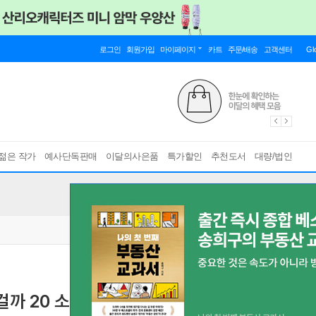
로그인
회원가입
마이페이지
카트
주문/배송
고객센터
Gl
젊은 작가
예사단독판매
이달의사은품
특가할인
추천도서
대량/법인
걸까 20 소책자 특장판
[ 초판한정부록 : 책갈피+일러스트 카