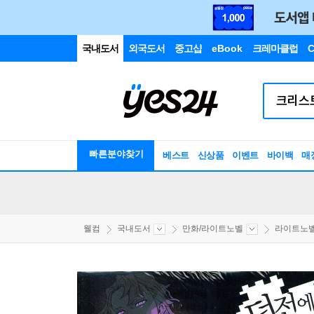
국내도서
외국도서
중고샵
eBook
크레마클럽
C
빠른분야찾기
베스트
신상품
이벤트
바이백
매
웰컴
국내도서
만화/라이트노벨
라이트노