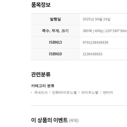
품목정보
발행일
2025년 04월 24일
쪽수, 무게, 크기
380쪽 | 400g | 120*180*30
ISBN13
9791138436939
ISBN10
1138436933
관련분류
카테고리 분류
국내도서
만화/라이트노벨
라이트노벨
판타지
이 상품의 이벤트
(4개)