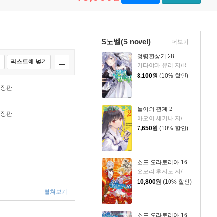
S노벨(S novel)
더보기
정령환상기 28
매
리스트에 넣기
키타야마 유리 저/Riv 그림/이소정 역
8,100
원
(10% 할인)
특장판
놀이의 관계 2
특장판
아오이 세키나 저/미사키 쿠레히토 그림/변성은 역
7,650
원
(10% 할인)
소드 오라토리아 16
오모리 후지노 저/하이무라 키요타카 그림/김민재 역
10,800
원
(10% 할인)
펼쳐보기
소드 오라토리아 16