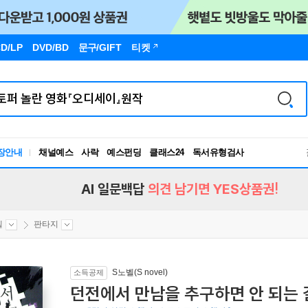
D/LP
DVD/BD
문구
/GIFT
티켓
독서유형검사
장안내
채널예스
사락
예스펀딩
클래스24
RBTI Lab
독서유형검사
AI 일문백답
의견 남기면 YES상품권!
벨
판타지
S노벨(S novel)
소득공제
던전에서 만남을 추구하면 안 되는 