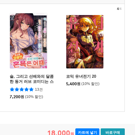
4
/4
술, 그리고 선배와의 달콤
코믹 유녀전기 20
한 동거 러브 코미디는 스
5,400
원
(10% 할인)
무 살부터 2
13건
7,200
원
(10% 할인)
18,000
카트에 넣기
바로구매
원