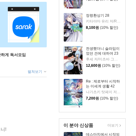
정령환상기 28
키타야마 유리 저/Riv 그림/이소정 역
8,100
원
(10% 할인)
전생했더니 슬라임이
었던 건에 대하여 23
꾸준하게 독서모임
후세 저/미츠바 그림/이소정 역
12,600
원
(10% 할인)
펼쳐보기
Re : 제로부터 시작하
는 이세계 생활 42
나가츠키 탓페이 저/오츠카 신이치로 그림
7,200
원
(10% 할인)
이 분야 신상품
더보기
니!
데스마치에서 시작되