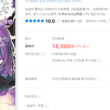
드+캐릭터 설정 소책자+쇼토스토리 소책자 ]
오모리 후지노
저/
야스다 스즈히토
그림/
김민재
역
소미미디어
원제 :
ダンジョンに出?いを求めるのは間違っているだろうか
10.0
회원리뷰(
50
건)
판매지수 1,410
정가
20,000원
18,000
원
판매가
(10% 할인)
YES포인트
1,000원 (5% 적립)
5만원이상 구매 시 2천원 추가적립
결제혜택
카드/간편결제 혜택을 확인하세요
배송안내
배송비 : 무료