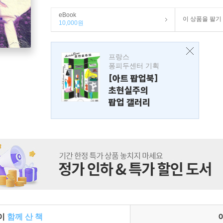
eBook
이 상품을 팔기
10,000원
프랑스
퐁피두센터 기획
[아트 팝업북]
초현실주의
팝업 갤러리
들이
함께 산 책