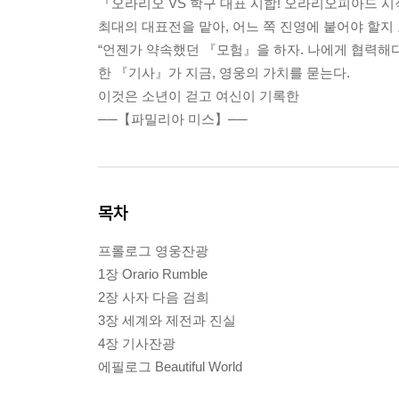
『오라리오 VS 학구 대표 시합! 오라리오피아드 
최대의 대표전을 맡아, 어느 쪽 진영에 붙어야 할지 
“언젠가 약속했던 『모험』을 하자. 나에게 협력해다오,
한 『기사』가 지금, 영웅의 가치를 묻는다.
이것은 소년이 걷고 여신이 기록한
──【파밀리아 미스】──
목차
프롤로그 영웅잔광
1장 Orario Rumble
2장 사자 다음 검희
3장 세계와 제전과 진실
4장 기사잔광
에필로그 Beautiful World