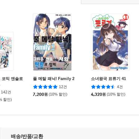
 코믹 앤솔로
풀 메탈 패닉! Family 2
소녀왕국 표류기 41
트
12건
4건
142건
7,200
원
(10% 할인)
4,320
원
(10% 할인)
0% 할인)
책자 특장판
배송/반품/교환