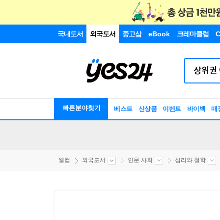
국내도서
외국도서
중고샵
eBook
크레마클럽
C
빠른분야찾기
베스트
신상품
이벤트
바이백
매
웰컴
외국도서
인문 사회
심리와 철학