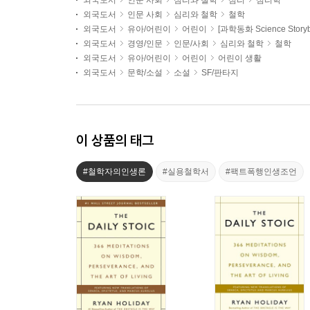
외국도서
인문 사회
심리와 철학
심리
심리학
외국도서
인문 사회
심리와 철학
철학
외국도서
유아/어린이
어린이
[과학동화 Science Storyb
외국도서
경영/인문
인문/사회
심리와 철학
철학
외국도서
유아/어린이
어린이
어린이 생활
외국도서
문학/소설
소설
SF/판타지
이 상품의 태그
#철학자의인생론
#실용철학서
#팩트폭행인생조언