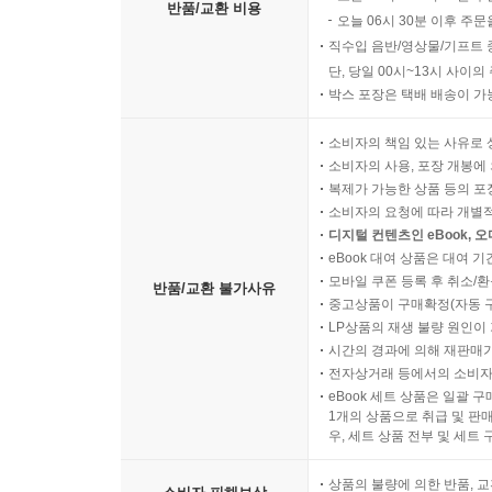
반품/교환 비용
오늘 06시 30분 이후 주문
직수입 음반/영상물/기프트 
단, 당일 00시~13시 사이
박스 포장은 택배 배송이 가
소비자의 책임 있는 사유로 
소비자의 사용, 포장 개봉에 
복제가 가능한 상품 등의 포장을 
소비자의 요청에 따라 개별
디지털 컨텐츠인 eBook, 
eBook 대여 상품은 대여 기
모바일 쿠폰 등록 후 취소/환
반품/교환 불가사유
중고상품이 구매확정(자동 
LP상품의 재생 불량 원인이 기
시간의 경과에 의해 재판매가
전자상거래 등에서의 소비자
eBook 세트 상품은 일괄 
1개의 상품으로 취급 및 판매
우, 세트 상품 전부 및 세트
상품의 불량에 의한 반품, 교