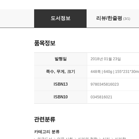
12 Rules for Life: An Antidote to Chaos
도서정보
리뷰/한줄평
(3/1)
품목정보
발행일
2018년 01월 23일
쪽수, 무게, 크기
448쪽 | 640g | 155*231*30
ISBN13
9780345816023
ISBN10
0345816021
관련분류
카테고리 분류