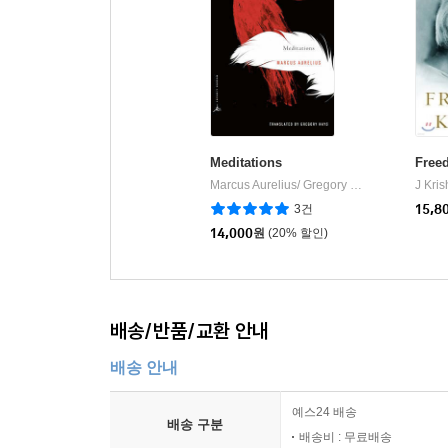
Meditations
Free
Marcus Aurelius/ Gregory Hays (TRN)
J Kri
Mode
|
3건
15,8
14,000
원
(20% 할인)
배송/반품/교환 안내
배송 안내
예스24 배송
배송 구분
배송비 : 무료배송