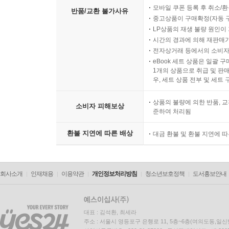
모바일 쿠폰 등록 후 취소/환
반품/교환 불가사유
중고상품이 구매확정(자동 
LP상품의 재생 불량 원인이 기
시간의 경과에 의해 재판매가
전자상거래 등에서의 소비자
eBook 세트 상품은 일괄 
1개의 상품으로 취급 및 판매
우, 세트 상품 전부 및 세트
상품의 불량에 의한 반품, 교
소비자 피해보상
준하여 처리됨
환불 지연에 따른 배상
대금 환불 및 환불 지연에 
회사소개
인재채용
이용약관
개인정보처리방침
청소년보호정책
도서홍보안내
대표 : 김석환, 최세라
주소 : 서울시 영등포구 은행로 11, 5층~6층(여의도동,일신