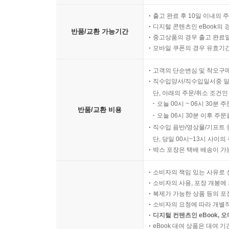
출고 완료 후 10일 이내의 
디지털 콘텐츠인 eBook의 
반품/교환 가능기간
중고상품의 경우 출고 완료일
모바일 쿠폰의 경우 유효기간(
고객의 단순변심 및 착오구
직수입양서/직수입일서중 일
단, 아래의 주문/취소 조건인
오늘 00시 ~ 06시 30분 
반품/교환 비용
오늘 06시 30분 이후 주문
직수입 음반/영상물/기프트 
단, 당일 00시~13시 사이
박스 포장은 택배 배송이 가
소비자의 책임 있는 사유로 
소비자의 사용, 포장 개봉에 
복제가 가능한 상품 등의 포장을 
소비자의 요청에 따라 개별
디지털 컨텐츠인 eBook, 
eBook 대여 상품은 대여 기