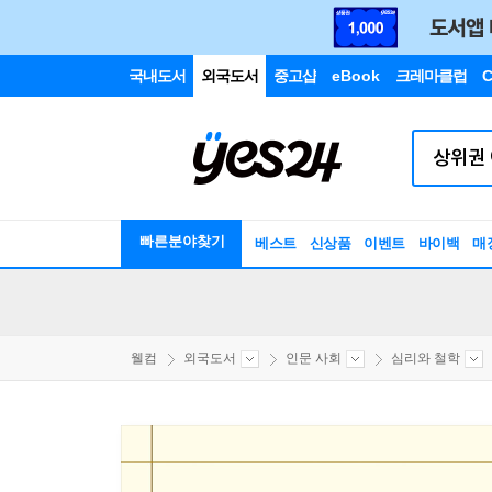
국내도서
외국도서
중고샵
eBook
크레마클럽
C
빠른분야찾기
베스트
신상품
이벤트
바이백
매
웰컴
외국도서
인문 사회
심리와 철학