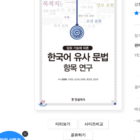
강
정
판
Y
결
배
배
미리보기
사이즈비교
공유하기