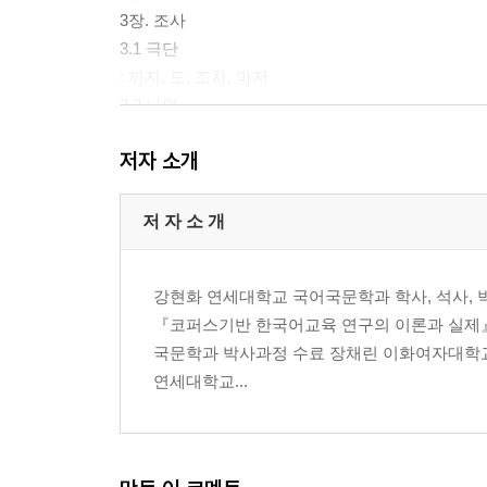
3장. 조사
3.1 극단
: 까지, 도, 조차, 마저
3.2 나열
: 에, 이니, 이며, 이다
저자 소개
3.3 목적지
: 에, 을/를, 으로
3.4 비롯됨
저 자 소 개
: 에게, 한테, 에게서, 한테서
3.5 비슷함
강현화 연세대학교 국어국문학과 학사, 석사, 
: 같이, 처럼, 만큼
『코퍼스기반 한국어교육 연구의 이론과 실제
3.6 상관없음
국문학과 박사과정 수료 장채린 이화여자대학
: 이나, 이든지, 이라도
연세대학교...
3.7 유일함
: 만, 밖에, 뿐
3.8 장소
: 에, 에서