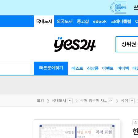
국내도서
외국도서
중고샵
eBook
크레마클럽
C
빠른분야찾기
베스트
신상품
이벤트
바이백
매
웰컴
국내도서
국어 외국어 사...
국어
소
한