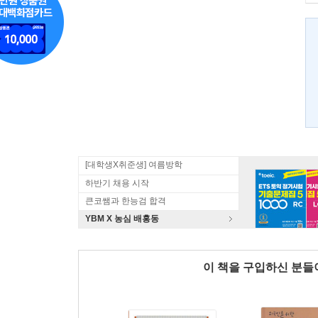
[대학생X취준생] 여름방학
하반기 채용 시작
큰코쌤과 한능검 합격
YBM X 농심 배홍동
이 책을 구입하신 분