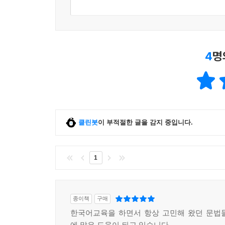
5.18 추측 표현
: -은/는/을 게 틀림없다, -겠--을 것이다 , -을 테다(-을
는/을 모양이다 , -은/는/을 것 같다 , -은/는/을 듯
5.19 한정 표현
4
명
: -을 뿐이다 , -을 따름이다
5.20 해라체 의문형 종결 어미
: -니 , -냐
5.21 희망 표현
: -고 싶다 , -으면 싶다 , -으면 하다 , -었으면 좋겠다
클린봇
이 부적절한 글을 감지 중입니다.
부록 한국어교육 자료에서의 숙달도 등급 및 중복
1
종이책
구매
한국어교육을 하면서 항상 고민해 왔던 문법
에 많은 도움이 되고 있습니다.