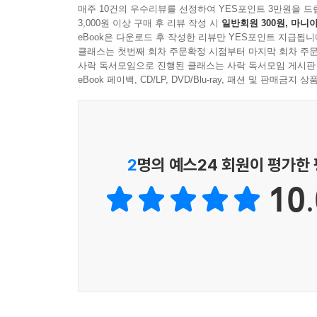
4.5 시간 표현(선후관계)
매주 10건의 우수리뷰를 선정하여 YES포인트 3만원을 드
: -고, -고서, -어서, -고 나서, -은 다음에, -은 후에, 
3,000원 이상 구매 후 리뷰 작성 시
일반회원 300원, 마니아
eBook은 다운로드 후 작성한 리뷰만 YES포인트 지급됩니
4.6 시간 표현(동시관계)
클래스는 첫번째 회차 주문확정 시점부터 마지막 회차 주문
: -으며, -으면서, -을 때, -는 동안에, -는 중에, -는
사락 독서모임으로 진행된 클래스는 사락 독서모임 게시판
4.7 양보 표현
eBook 페이백, CD/LP, DVD/Blu-ray, 패션 및 판매금
: -어도, -더라도, -을지라도, -은들, -음에도, -어 봤
4.8 원인 및 이유 표현
: -어서, -으니까, -더니, -으므로, -길래, -느라고, -
4.9 조건 표현
2
명의 예스24 회원이 평가한
:-으면, -어야, -거든, -는다면, -어야지
10.
4.10 즉시 순차 표현
: -자, -자마자, -기가 무섭게, -는 대로
4.10 추가 표현
:-은/는 데다가, -을 뿐만 아니라
5장. 종결 표현
5.1 가능성 표현