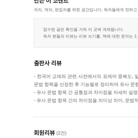
만든 이 코멘트
3.9 접속
저자, 역자, 편집자를 위한 공간입니다. 독자들에게 전하고
: 과/와, 하고, 이랑
3.10 주체
: 이/가, 은/는
접수된 글은 확인을 거쳐 이 곳에 게재됩니다.
3.10 차선
독자 분들의 리뷰는 리뷰 쓰기를, 책에 대한 문의는 1:
: 이나, 이나마, 이라도
4장. 연결 표현
출판사 리뷰
4.1 결과 표현
- 한국어 교재와 관련 사전에서의 표제어 중복도, 
: -은 결과, -은 끝에, 은 나머지
문법 항목을 선정한 후 기능별로 정리하여 유사 문
4.2 기회 표현
- 유사 문법 항목 간 공통점과 차이점을 자세히 설명
: -은/는 김에, -는 길에
- 유사 문법 항목 간의 차이점을 의미상 차이, 문법
4.3 대립 표현
: -지만, -는데, -으나, -은/는 반면에, -은/는 대신에,
4.4 목적 표현
회원리뷰
: -으려고, -으러, -고자, -게, -게끔, -도록, -으라고
(2건)