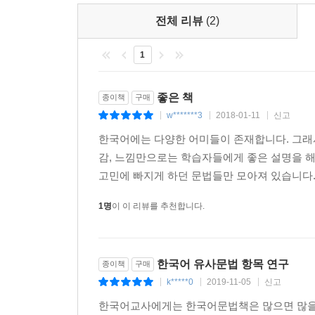
: -을 수밖에 없다, -기(가) 십상이다, -기(가) 쉽다, 
없다 , -을 리(가) 없다 , -을 리(가) 만무하다
전체 리뷰
(2)
5.2 경험 표현
: -어 보다 , -은 적이 있다/없다
1
5.3 능력 표현
: -을 수 있다/없다 , -을 줄 알다/모르다
좋은 책
종이책
구매
5.4 당연 표현
w*******3
2018-01-11
신고
|
|
|
: -은/는 법이다 , -기/게 마련이다
한국어에는 다양한 어미들이 존재합니다. 그래
5.5 메모·표어 표현
감, 느낌만으로는 학습자들에게 좋은 설명을 해줄
: -기 , -음 , -을 것
고민에 빠지게 하던 문법들만 모아져 있습니다. 
5.6 반발 및 불만의 인용 표현
: -냐니(요) , -냐고(요) , -냐니까(요) , -냐면서(요) 
1명
이 이 리뷰를 추천합니다.
으라니까(요) , -으라면서(요) , -으래(요) , -자고(요) ,
5.7 발견한 사실 표현
: -네(요) , -는군요 , -는구나
한국어 유사문법 항목 연구
종이책
구매
5.8 부담 제거 표현
k*****0
2019-11-05
신고
|
|
|
: -어 버리다 , -어 치우다
한국어교사에게는 한국어문법책은 많으면 많을
5.9 상태 지속 표현