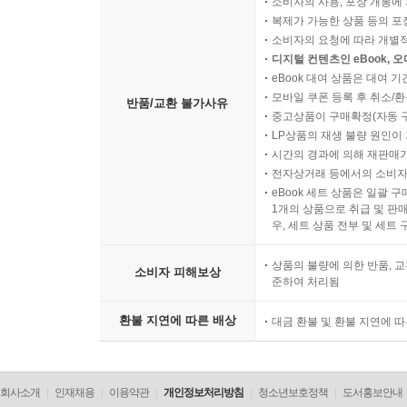
소비자의 사용, 포장 개봉에 
복제가 가능한 상품 등의 포장을 
소비자의 요청에 따라 개별
디지털 컨텐츠인 eBook, 
eBook 대여 상품은 대여 기
모바일 쿠폰 등록 후 취소/환
반품/교환 불가사유
중고상품이 구매확정(자동 
LP상품의 재생 불량 원인이 기
시간의 경과에 의해 재판매가
전자상거래 등에서의 소비자
eBook 세트 상품은 일괄 
1개의 상품으로 취급 및 판매
우, 세트 상품 전부 및 세트
상품의 불량에 의한 반품, 교
소비자 피해보상
준하여 처리됨
환불 지연에 따른 배상
대금 환불 및 환불 지연에 
회사소개
인재채용
이용약관
개인정보처리방침
청소년보호정책
도서홍보안내