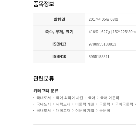
품목정보
발행일
2017년 05월 08일
쪽수, 무게, 크기
416쪽 | 627g | 152*225*30
ISBN13
9788955188813
ISBN10
8955188811
관련분류
카테고리 분류
국내도서
국어 외국어 사전
국어
국어 어문학
국내도서
대학교재
어문학 계열
국문학
국어국문학 
국내도서
대학교재
어문학 계열
국문학