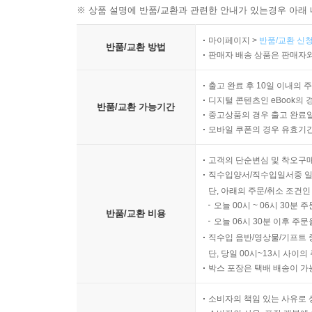
※ 상품 설명에 반품/교환과 관련한 안내가 있는경우 아래 
마이페이지 >
반품/교환 신청
반품/교환 방법
판매자 배송 상품은 판매자와
출고 완료 후 10일 이내의 
디지털 콘텐츠인 eBook의 
반품/교환 가능기간
중고상품의 경우 출고 완료일
모바일 쿠폰의 경우 유효기간(
고객의 단순변심 및 착오구
직수입양서/직수입일서중 일
단, 아래의 주문/취소 조건인
오늘 00시 ~ 06시 30분 
반품/교환 비용
오늘 06시 30분 이후 주문
직수입 음반/영상물/기프트 
단, 당일 00시~13시 사이
박스 포장은 택배 배송이 가
소비자의 책임 있는 사유로 