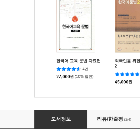
한국어 교육 문법 자료편
외국인을 위한
2
4건
27,000
원
(10% 할인)
45,000
원
한국어 유사 문법 항목 연구
도서정보
리뷰/한줄평
(2/4)