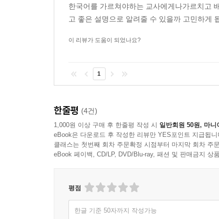
한국어를 가르쳐야하는 교사에게나가르치고 배
: -어 두다 , -어 놓다 , -어 있다, -고 있다
고 좋은 설명으로 알려줄 수 있을까 고민하게 
5.10 성취 표현
: -고 말다, -어 내다
이 리뷰가 도움이 되었나요?
5.11 속성 판단 표현
: -은/는 편이다, -은/는 축에 들다 , -은/는 감이 있다
5.12 안타까움 표현
1
: -고 말다 , -어 버리다
5.13 알려 주기 표현
한줄평
(4건)
: -거든(요) , -잖아(요) , -더라고(요) , -는답니다
5.14 의도 및 계획 표현
1,000원 이상 구매 후 한줄평 작성 시
일반회원 50원, 마니
eBook은 다운로드 후 작성한 리뷰만 YES포인트 지급됩니
: -겠- , -을게(요) , -을래(요) , -을 것이다 , -고자
클래스는 첫번째 회차 주문확정 시점부터 마지막 회차 주문
5.15 의무 표현
eBook 페이백, CD/LP, DVD/Blu-ray, 패션 및 판매금
: -어야 되다 , -어야 하다
5.16 제안 및 청유 표현
: -읍시다 , -을까(요) , -을래(요) , -지(요) , -지그래(요
평점
5.17 진행 표현
한글 기준 50자까지 작성가능
: -고 있다 , -는 중이다