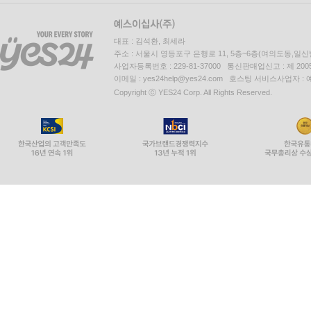
대표 : 김석환, 최세라
주소 : 서울시 영등포구 은행로 11, 5층~6층(여의도동,일신
사업자등록번호 : 229-81-37000 통신판매업신고 : 제 200
이메일 : yes24help@yes24.com 호스팅 서비스사업자 :
Copyright ⓒ YES24 Corp. All Rights Reserved.