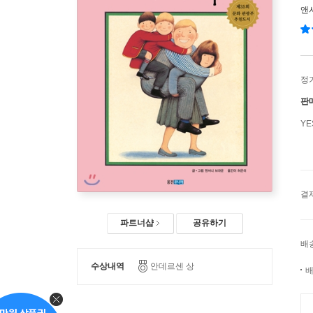
앤
정
판
Y
결
파트너샵
공유하기
배
수상내역
안데르센 상
배