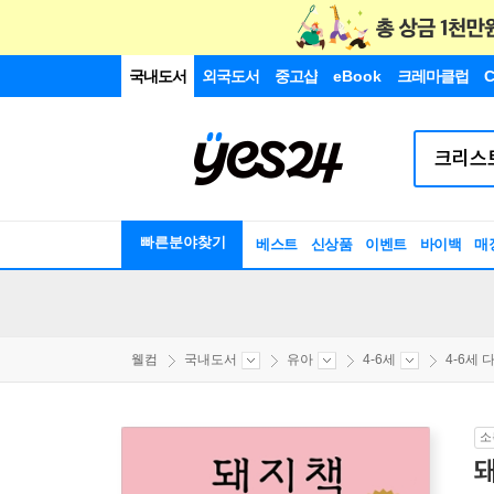
국내도서
외국도서
중고샵
eBook
크레마클럽
C
빠른분야찾기
베스트
신상품
이벤트
바이백
매
웰컴
국내도서
유아
4-6세
4-6세 다
소
돼