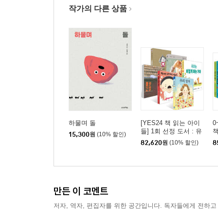
작가의 다른 상품
하물며 돌
[YES24 책 읽는 아이
0
들] 1회 선정 도서 : 유
책
15,300
원
(10% 할인)
아 세트
82,620
원
(10% 할인)
8
만든 이 코멘트
저자, 역자, 편집자를 위한 공간입니다. 독자들에게 전하고