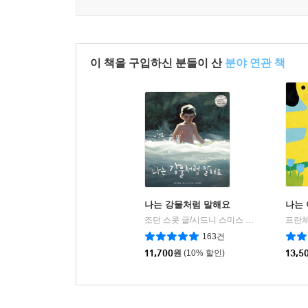
이 책을 구입하신 분들이 산
분야 연관 책
나는 강물처럼 말해요
나는
조던 스콧 글/시드니 스미스 그림/김지은 역
|
163건
11,700
원
(10% 할인)
13,5