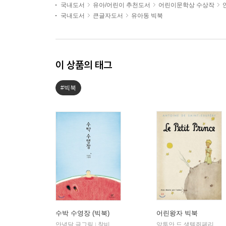
국내도서
유아/어린이 추천도서
어린이문학상 수상작
국내도서
큰글자도서
유아동 빅북
이 상품의 태그
#빅북
수박 수영장 (빅북)
어린왕자 빅북
안녕달 글그림
창비
앙투안 드 생텍쥐페리 저
|
|