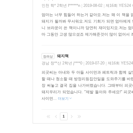
인천 학* 2학년 f******n
2019-08-02
제16회 YES2
|
|
엄마는 너무 힘들어 하는거 같아요.저는 왜 이 책을
돼지가 될까봐 무서워요.저도 기회가 되면 엄마에게 
니 브라운이 쓴 책이니까 당연히 재미있지요.저는 엄
마 그동안 고생 많으셨죠 제가해준것이 많이 없어서 
돼지책
장려상
경남 창**산 2학년 j****0
2019-07-20
제16회 YES
|
|
피곳씨는 아내와 두 아들 사이먼과 페트릭과 함께 살
할 때나 청소할 때 방정리등집안일을 도와주기를 바랬
장 써놓고 결국 집을 나가버렸습니다. 그때부터 피곳
돼지우리가 되었습니다. "제발 돌아와 주세요!" 피
사이먼...
더보기
1