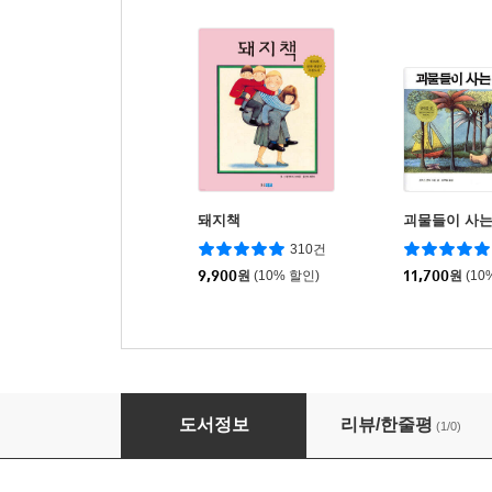
돼지책
괴물들이 사는
310건
9,900
원
(10% 할인)
11,700
원
(10
돼지책 (빅북)
도서정보
리뷰/한줄평
(1/0)