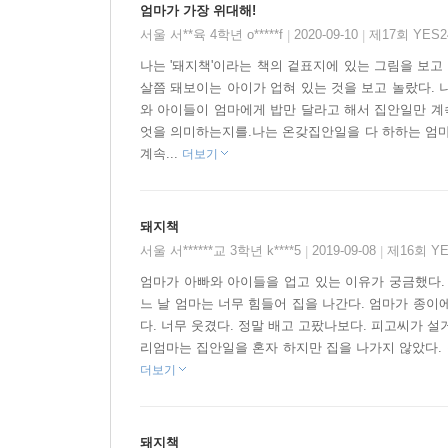
엄마가 가장 위대해!
서울 서**육 4학년 o*****f
2020-09-10
제17회 YES
|
|
나는 '돼지책'이라는 책의 겉표지에 있는 그림을 보고 
살쯤 돼보이는 아이가 업혀 있는 것을 보고 놀랐다. 
와 아이들이 엄마에게 밥만 달라고 해서 집안일만 계속
엇을 의미하는지를.나는 온갖집안일을 다 하하는 엄마
계속...
더보기
돼지책
서울 서******교 3학년 k****5
2019-09-08
제16회 Y
|
|
엄마가 아빠와 아이들을 업고 있는 이유가 궁금했다.
느 날 엄마는 너무 힘들어 집을 나간다. 엄마가 종이
다. 너무 웃겼다. 정말 배고 고팠나보다. 피고씨가 
리엄마는 집안일을 혼자 하지만 집을 나가지 않았다. 집
더보기
돼지책