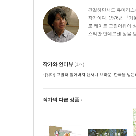
간결하면서도 유머러스한
작가이다. 1976년 『
로 케이트 그린어웨이 상
스티안 안데르센 상을 받
작가와 인터뷰
(1개)
[읽다]
고릴라 할아버지 앤서니 브라운, 한국을 방문
작가의 다른 상품