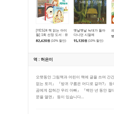
[YES24 책 읽는 아이
옛날옛날 늑대가 돌아
들] 1회 선정 도서 : 유
다니던 시절에
1
아 세트
82,620
원
(10% 할인)
15,120
원
(10% 할인)
역 :
허은미
오랫동안 그림책과 어린이 책에 글을 쓰며 간
없는 토끼』 『방귀 구름은 어디로 갈까?』 등
곰에게 잡혀간 우리 아빠』 『백만 년 동안 절
문을 열면』 등이 있습니다...