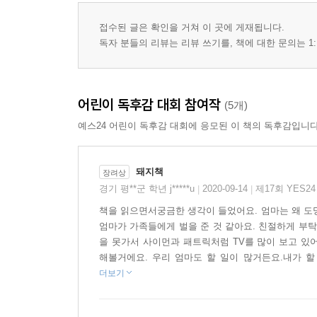
접수된 글은 확인을 거쳐 이 곳에 게재됩니다.
독자 분들의 리뷰는 리뷰 쓰기를, 책에 대한 문의는 1:
어린이 독후감 대회 참여작
(5개)
예스24 어린이 독후감 대회에 응모된 이 책의 독후감입니다
돼지책
장려상
경기 평**군 학년 j*****u
2020-09-14
제17회 YES2
|
|
책을 읽으면서궁금한 생각이 들었어요. 엄마는 왜 도망
엄마가 가족들에게 벌을 준 것 같아요. 친절하게 부탁
을 못가서 사이먼과 패트릭처럼 TV를 많이 보고 있
해볼거에요. 우리 엄마도 할 일이 많거든요.내가 할 
더보기