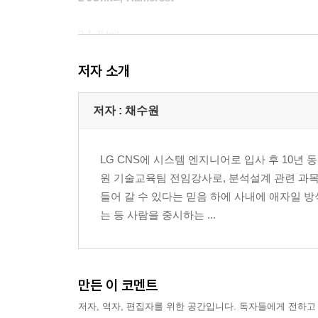
2.1 JUnit
2.2 비교표현의 확장: Hamcrest
저자 소개
2.3 정리
전문가 인터뷰 김창준
저자 : 채수원
3 TDD 좀 더 잘하기
LG CNS에 시스템 엔지니어로 입사 후 10년
3.1 테스트 케이스 클래스의 위치
원 기술교육팀 전임강사로, 분석설계 관련 과목
3.2 테스트 메소드 작성 방식
들어 갈 수 있다는 믿음 하에 사내에 애자일 
3.3 테스트 케이스 작성 접근 방식
는 등 사람을 중시하는 ...
3.4 TDD의 한계
전문가 인터뷰 변신철
4 한계 돌파를 위한 노력, Mock을 이용한 TDD
만든 이 코멘트
저자, 역자, 편집자를 위한 공간입니다. 독자들에게 전하고
4.1 Mock 객체