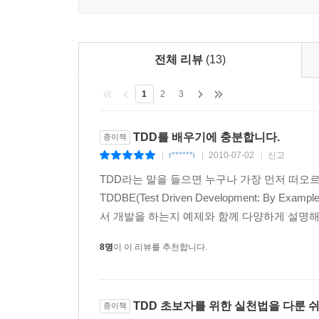
11.2 테스트 커버리지
구경도 하시면서 말이죠. 꽃 구경할 시간 없다고요? 
부록 A 본 책보다 더 가치 있을 수도 있는 '부록'
전체 리뷰
(13)
A.1 놓치기엔 아까운 JUnit 4의 고급 기능들
1
2
3
A.2 스프링으로 JUnit 기능 확장하기
A.3 코드 리뷰
TDD를 배우기에 충분합니다.
종이책
A.4 3분 안에 Java DB 설치하고 확인까지 마치기
r******i
2010-07-02
신고
|
|
|
A.5 TDD에 대한 연구 보고서(테스트 주도 개발을 
TDD라는 말을 들으면 누구나 가장 먼저 떠오르는
A.6 TDD 학습에 도움이 되는 책과 문헌
TDDBE(Test Driven Development: 
서 개발을 하는지 예제와 함께 다양하게 설명해 
찾아보기
8명
이 이 리뷰를 추천합니다.
TDD 초보자를 위한 실천법을 다룬 
종이책