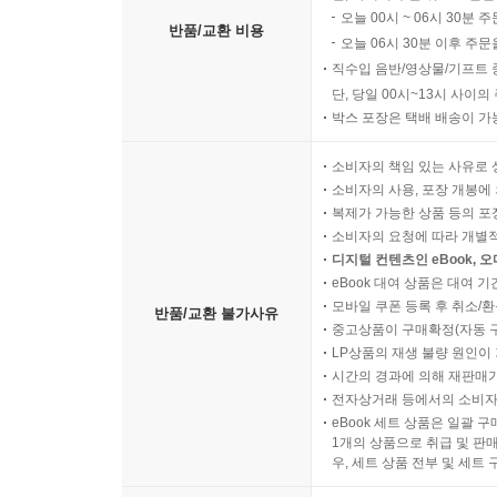
오늘 00시 ~ 06시 30분 
반품/교환 비용
오늘 06시 30분 이후 주문
직수입 음반/영상물/기프트 
단, 당일 00시~13시 사이
박스 포장은 택배 배송이 가
소비자의 책임 있는 사유로 
소비자의 사용, 포장 개봉에 
복제가 가능한 상품 등의 포장을 
소비자의 요청에 따라 개별
디지털 컨텐츠인 eBook, 
eBook 대여 상품은 대여 기
모바일 쿠폰 등록 후 취소/환
반품/교환 불가사유
중고상품이 구매확정(자동 
LP상품의 재생 불량 원인이 기
시간의 경과에 의해 재판매가
전자상거래 등에서의 소비자
eBook 세트 상품은 일괄 
1개의 상품으로 취급 및 판매
우, 세트 상품 전부 및 세트