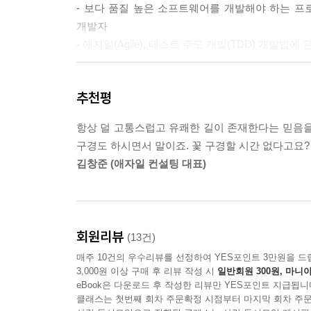
6.2 Unitils의 단위 테스트 지원 기능들
- 보다 품질 높은 소프트웨어를 개발해야 하는 프
6.3 Unitils 모듈
개발자
6.4 DbUnit과 함께 사용하는 데이터베이스 지원 모
- 애자일(Agile), 테스트 주도 개발(TDD) 개발법
6.5 DBMaintainer: DB를 자동으로 유지보수해주
6.6 기타 지원 모듈들
추천평
전문가 인터뷰 박재성
효율적인 설계와 간결한 코드를 만드는 필수 TDD 
항상 덜 고통스럽고 유쾌한 길이 존재한다는 믿음을
7 개발 영역에 따른 TDD 작성 패턴
TDD는 흔히 '업무 코드를 작성하기 전에 테스트 
구경도 하시면서 말이죠. 꽃 구경할 시간 없다고요? 
것은 쉽지 않다. 그 이유는 무엇일까? 일단 당
김창준 (애자일 컨설팅 대표)
7.1 일반적인 애플리케이션
문제이다. 그러나 얼핏 보면 처음에는 멀리 돌아
7.2 웹 애플리케이션
개발법이 유용한 해결책이 된다. 결국 TDD는 절대
7.3 데이터베이스
이 책은 초급 개발자들도 쉽게 학습할 수 있도록
7.4 안티패턴(anti-pattern), 전통적으로 잘못
방법까지 다룬다. 또한 보기 좋고 간결한 코드를 
회원리뷰
(13건)
전문가 인터뷰 이일민
이제 더 이상 TDD를 어려워하지 말자! 고객
매주 10건의 우수리뷰를 선정하여 YES포인트 3만원을 드
프로젝트를 향한 비법이 이 책에 담겨 있다.
3,000원 이상 구매 후 리뷰 작성 시
일반회원 300원, 마니아
8 TDD에 대한 다양한 시각
eBook은 다운로드 후 작성한 리뷰만 YES포인트 지급됩니
이 책의 장점을 몇 가지 짚어보고 싶습니다.
클래스는 첫번째 회차 주문확정 시점부터 마지막 회차 주문