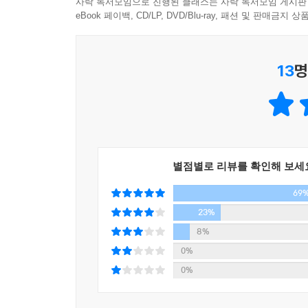
사락 독서모임으로 진행된 클래스는 사락 독서모임 게시판
8.1 TDD와 소프트웨어 디자인
eBook 페이백, CD/LP, DVD/Blu-ray, 패션 및 판매금
8.2 TDD 유의사항
첫째, 입체적이고 다채롭습니다. 전문가 인터뷰에
8.3 TDD와 리팩토링
구조화하고 정리하는 것이 좋은지에 대한 팁도 있으
8.4 TDD와 짝 프로그래밍
아마도 많은 베타리더들과 함께 "돌멩이 수프"를 
13
명
8.5 TDD와 심리학
8.6 TDD를 어렵게 만드는 요인
둘째, 여러 가지 도구를 구체적으로 다루고 있습니다
8.7 행위 주도 개발
들어가며 단계별로 방법을 안내하고 있습니다. 뭔
직접 부딪혀 보는 것을 선호하는(쉽게 말해 "백
9 자주 접하게 되는 질문들, FAQ
충분히 감이 안 온 분들이 책을 보고 따라하면서 바
별점별로 리뷰를 확인해 보세
10 실습 예제
셋째, 소개된 도구들이 비교적 최신의 것들이어서 
69
도구들도 많은 발전을 해왔습니다. 국내에 출간된
23%
10.1 자동판매기 잔돈 계산 모듈
봅니다. 이 책에서는 (또 얼마 지나지 않아 새로운
8%
10.2 비디오 가게
0%
넷째, TDD를 배우는 사람 입장에서 가질 만한 궁
11 테스트 자동화와 커버리지
0%
오아시스 같은 느낌이 들 것 같습니다.(중략)
11.1 테스트 케이스 수행 자동화: Ant
항상 덜 고통스럽고 유쾌한 길이 존재한다는 믿음을