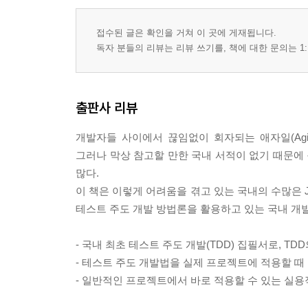
4.2 Mock에 대한 기본적인 분류 개념, 테스트 더블
4.3 Mock 프레임워크
접수된 글은 확인을 거쳐 이 곳에 게재됩니다.
4.4 Mock 프레임워크 마무리
독자 분들의 리뷰는 리뷰 쓰기를, 책에 대한 문의는 1:
전문가 인터뷰 황상철
5 데이터베이스 테스트: DbUnit
출판사 리뷰
5.1 DbUnit의 장점
5.2 데이터셋
개발자들 사이에서 끊임없이 회자되는 애자일(Agi
5.3 DbUnit 데이터셋의 종류
그러나 막상 참고할 만한 국내 서적이 없기 때문에
5.4 DbUnit의 DB 지원 기능
많다.
5.5 DbUnit과 Ant
이 책은 이렇게 어려움을 겪고 있는 국내의 수많은 
5.6 정리
테스트 주도 개발 방법론을 활용하고 있는 국내 개발
전문가 인터뷰 안영회
- 국내 최초 테스트 주도 개발(TDD) 집필서로, T
6 단위 테스트 지원 라이브러리: Unitils
- 테스트 주도 개발법을 실제 프로젝트에 적용할 때 
- 일반적인 프로젝트에서 바로 적용할 수 있는 실용
6.1 Unitils를 사용하기 위한 환경 준비