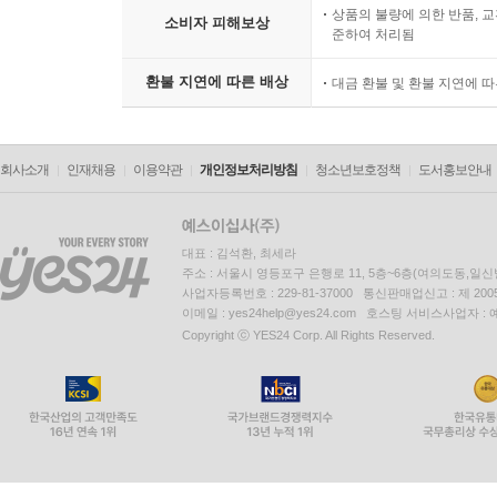
상품의 불량에 의한 반품, 교
소비자 피해보상
준하여 처리됨
환불 지연에 따른 배상
대금 환불 및 환불 지연에 
회사소개
인재채용
이용약관
개인정보처리방침
청소년보호정책
도서홍보안내
대표 : 김석환, 최세라
주소 : 서울시 영등포구 은행로 11, 5층~6층(여의도동,일신
사업자등록번호 : 229-81-37000 통신판매업신고 : 제 200
이메일 : yes24help@yes24.com 호스팅 서비스사업자 :
Copyright ⓒ YES24 Corp. All Rights Reserved.