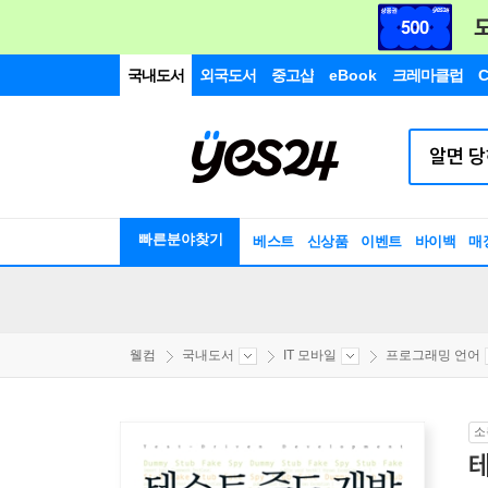
국내도서
외국도서
중고샵
eBook
크레마클럽
C
빠른분야찾기
베스트
신상품
이벤트
바이백
매
웰컴
국내도서
IT 모바일
프로그래밍 언어
소