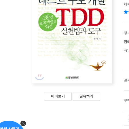
채
정
판
Y
결
미리보기
공유하기
구