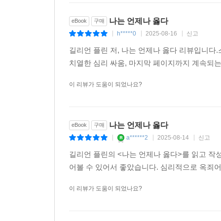
나는 언제나 옳다
eBook
구매
이런 특징은 많은 현대 소설에서 시도했던 작가-화자
h*****0
2025-08-16
신고
아닌 독자가 작품에 개입해 함께 이야기를 풀어가
|
|
|
심어준다. 작품에서 자유롭게 펼쳐지는 여성 주인공의
길리언 플린 저, 나는 언제나 옳다 리뷰입니다
치열한 심리 싸움, 마지막 페이지까지 계속되는 
길리언 플린은 본인이 가장 잘 알고 있고 가장 잘 
이 리뷰가 도움이 되었나요?
찬사처럼 ‘천재 이야기꾼’이자 ‘타고난 스토리텔러’
사람들은 다른 사람이 자신을 좋아하게 만들기 위
보여주지 않기 때문이다. 누구든지 상대방의 어두
나는 언제나 옳다
eBook
구매
것이다.
a******2
2025-08-14
신고
|
|
|
_작가의 말. 영국 언론과의 인터뷰
길리언 플린의 <나는 언제나 옳다>를 읽고 작
어볼 수 있어서 좋았습니다. 심리적으로 옥죄어
나는 작품을 통해 스스로를 철저히 고립시키며 외
불안해하고, 철저하게 비열한 인물들을 그리는 데
이 리뷰가 도움이 되었나요?
사랑한다. _작가의 말