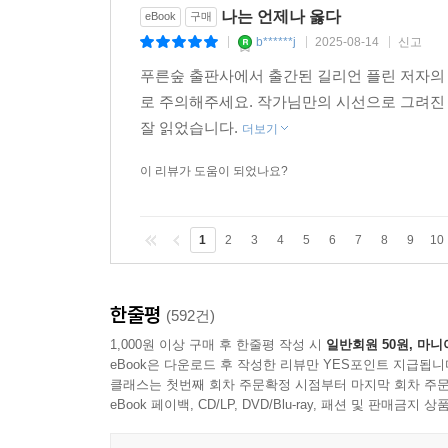
검사 출신 변호사, 국내 1호 프로파일러, 영화감독,
나는 언제나 옳다
eBook
구매
각 분야 전문가가 말하는 《나는 언제나 옳다》, 그
b******j
2025-08-14
신고
|
|
|
푸른숲 출판사에서 출간된 길리언 플린 저자의 
‘여성 스릴러의 정석’이라 불리는 길리언 플린의
로 주의해주세요. 작가님만의 시선으로 그려진
하나의 읽을거리를 선사한다. 바로 각 분야 전문가들
잘 읽었습니다.
더보기
검사 출신 변호사 금태섭, 대한민국 1호 프로파
20년차 정신과 전문의 하지현은 이 소설을 읽고, 
이 리뷰가 도움이 되었나요?
4인 4색의 인터뷰와 더불어 독자들은 가장 짧고 가
《나는 언제나 옳다》 카페, 유튜브 등에서 확인할 
1
2
3
4
5
6
7
8
9
10
Q 1. 이 소설을 어떻게 읽으셨는지 궁금합니다.
한줄평
(592건)
변영주_ 정말 재미있었어요. 순식간에 읽었어요.
1,000원 이상 구매 후 한줄평 작성 시
일반회원 50원, 마니
사람들을 순식간에 평가하는 혼잣말이 대사처럼 나와
eBook은 다운로드 후 작성한 리뷰만 YES포인트 지급됩니
클래스는 첫번째 회차 주문확정 시점부터 마지막 회차 주문
한편으로는 이 소설에 등장하는 사건들이 오컬트 
eBook 페이백, CD/LP, DVD/Blu-ray, 패션 및 판매금
요소들이 겹치면서 이야기가 굉장히 재미있게 펼쳐져