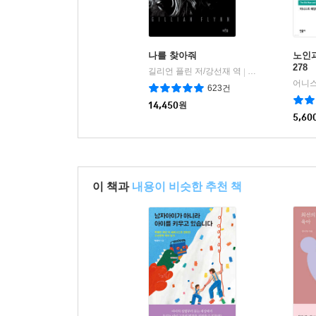
만들어내면서 모든 타인에게 악의를 가져요. 그런
아이와 직면하는 얘기라는 점에서 이 소설이 되게 
나를 찾아줘
노인과
Q 4. 최근 몇 년 사이에 범죄와 범죄 심리를 소
278
길리언 플린 저/강선재 역
푸른숲
|
623건
금태섭_ 법조인으로서 당연히 흥미롭고요. 특히 
14,450
원
5,60
인간의 본성을 성찰할 수 있는 기회를 많이 갖게 되
넓어지기도 하고요. 그러다 보니 나와 다른 생각, 
이 책과
내용이 비슷한 추천 책
전 세계의 찬사
진짜 물건이 나타났다! 길리언 플린은 예리하고 강
_스티븐 킹
다른 말이 필요 없다. 범죄소설을 읽으려면 길리언 