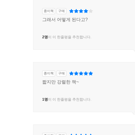
있는가로 싸운다는 거예요. ‘내가 너보다 더 불행
관계에서 이루어졌지면 지금은 수평적인 상태에서 
종이책
구매
이게 훨씬 비극이고 아이러니예요. 그래서 자꾸 
그래서 어떻게 된다고?
굉장히 재미있는 요소가 되니까요.
2명
이 이 한줄평을 추천합니다.
배상훈_ 길리언 플린처럼 사회성을 가진 작가가
가치관적이죠. 그래서 이 사회의 현상이나 인물들을
이런 시선이 현대 사회의 가장 큰 특징 중의 하나
가능하고. 그래서 현상이나 사건에 대한 해석 자체
길리언 플린 같은 작가들이 주목받는 이유도 그겁니
종이책
구매
필두로 해서. 그런 현상을 길리언 플린은 굉장히 
짧지만 강렬한 책~
그걸 가지고 자기 머릿속에서 조합하면서 아주 입체
1명
이 이 한줄평을 추천합니다.
하지현_ 이런 행동을 통해서 내가 죄책감을 느끼지 
끔찍하고 받아들일 수 없고 그걸 견디지 못하겠다고 
나에게 잘 해줬으면 난 절대 그렇게 당신을 공격하지
없는 일이다. 일어날 수밖에 없는 사건이었다’라고