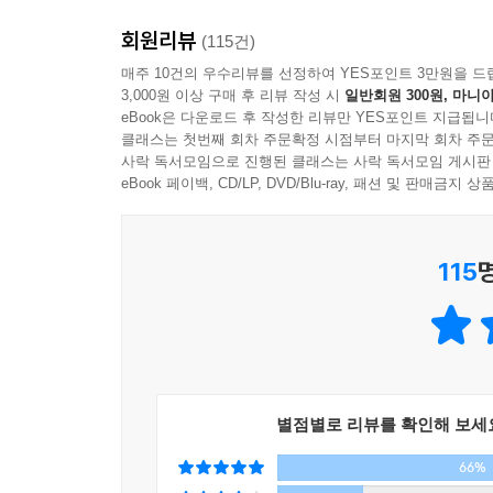
반면 수전은 마일즈가 자신과 친아들을 살해하고 말
“엄마.” 아이의 표정이 확 바뀌었다. 밝고 천진한 
회원리뷰
저택에서는 하루가 멀다 하고 의문의 사건들이 벌
(115건)
이 행동하고 있었다.
매주 10건의 우수리뷰를 선정하여 YES포인트 3만원을 드
마일즈는 수전을 안으러 다가왔다. 걸을 때도 어깨를
3,000원 이상 구매 후 리뷰 작성 시
일반회원 300원, 마니아
“결말을 안 뒤에 더 생각하게 만드는 수수께끼 같은 
엄마를 감싸 안고 품속으로 파고들었다. 수전은 마일
eBook은 다운로드 후 작성한 리뷰만 YES포인트 지급됩니
길리언 플린, 자신이 가장 잘 쓰는 글을 선사하다
클래스는 첫번째 회차 주문확정 시점부터 마지막 회차 주문
--- p.46
사락 독서모임으로 진행된 클래스는 사락 독서모임 게시판
《나는 언제나 옳다》는 《나를 찾아줘》로 전 세
eBook 페이백, CD/LP, DVD/Blu-ray, 패션 및 판매금
‘미국의 톨킨’이라 불리는 조지 R.R. 마틴이 의뢰
탁월한 작가들에게 단편을 청탁, 《사기꾼Rogues》라
115
를 기고했는데, 이 작품으로 2015 에드거상 최우
장르 문학의 대가 스티븐 킹이 “진짜 물건”이라고 극찬
출간되자마자 아마존 베스트셀러에 오른 데 이어
〈글래머〉, 〈엔터테인먼트 위클리〉가 ‘2015 올해
반응을 불러일으키는 것일까?
별점별로 리뷰를 확인해 보세
우선, 가장 먼저 눈에 띄는 건 ‘전통적인 공포소설’
66%
낡고 오래된 빅토리아풍 저택에 얽힌 어느 가족의 과