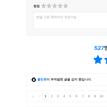
평점
배상훈_ 단편임에도 불구하고 등장인물의 심리 묘사
생각을 아무 거리낌 없이 툭툭 얘기하는 것 같지만 
한글 기준 50자까지 작성가능
그래서 이 인물들을 재구성 해본다면, 우리 사
공부용으로도 아주 중요한 의미를 지닙니다. 설령
좋은 선택이 될 거라고 생각합니다.
Q 2. 길리언 플린이 묘사하는 인물들의 가장 큰
527
이유가 있으니 내 행동은 정당하고 나는 잘못이 없
당해줘야 한다’는 태도로 일관하는데요. 그래서 
보입니다.
오늘날 우리 주변에서도 이런 사람들이 점점 많아지
클린봇
이 부적절한 글을 감지 중입니다.
변영주_ 저는 이것이 21세기의 캐릭터라고 생각해요
권력과 어떻게 싸울 것인가. 예를 들면 그 권력은 
것인가가 대세였고요.
1
2
3
4
5
6
7
8
9
10
그런데 ‘21세기의 불행의 특징’은 나를 억압하는