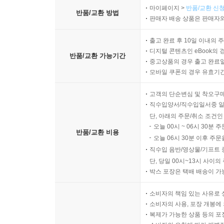
마이페이지 >
반품/교환 신청
반품/교환 방법
판매자 배송 상품은 판매자와
출고 완료 후 10일 이내의 
디지털 콘텐츠인 eBook의 
반품/교환 가능기간
중고상품의 경우 출고 완료일
모바일 쿠폰의 경우 유효기간(
고객의 단순변심 및 착오구
직수입양서/직수입일서중 일
단, 아래의 주문/취소 조건인
오늘 00시 ~ 06시 30분 
반품/교환 비용
오늘 06시 30분 이후 주문
직수입 음반/영상물/기프트 
단, 당일 00시~13시 사이
박스 포장은 택배 배송이 가
소비자의 책임 있는 사유로 
소비자의 사용, 포장 개봉에 
복제가 가능한 상품 등의 포장을 