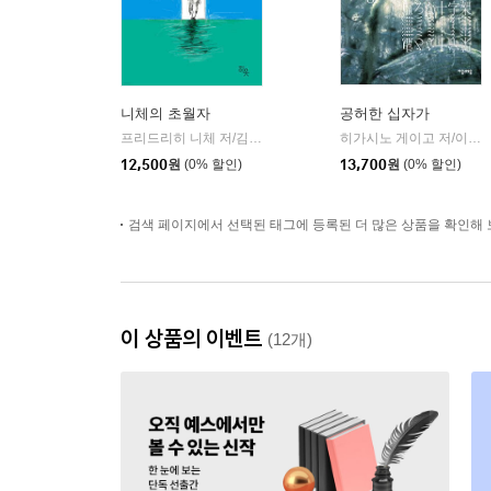
니체의 초월자
공허한 십자가
프리드리히 니체 저/김철 편역
히읏
히가시노 게이고 저/이선희 역
|
12,500
원
(0% 할인)
13,700
원
(0% 할인)
검색 페이지에서 선택된 태그에 등록된 더 많은 상품을 확인해 
이 상품의 이벤트
(12개)