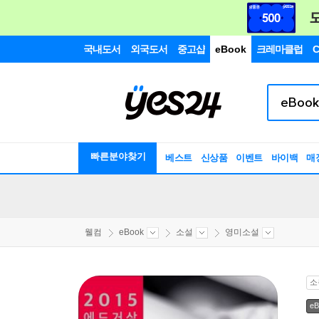
국내도서
외국도서
중고샵
eBook
크레마클럽
C
빠른분야찾기
베스트
신상품
이벤트
바이백
매
웰컴
eBook
소설
영미소설
소
eB