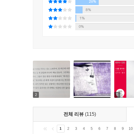
컴컴한 복도 끝에서 들려오는 발자국 소리, 촛대 모
26%
중세 시대의 건축물과 폐허를 배경으로 귀신 이야
8%
에드거 앨런 포, 찰스 디킨스 등의 작품에 등장
1%
이야기와는 전혀 다르면서도 플린 특유의 섬뜩함과
0%
둘째, 가족 간의 미묘한 심리전이 작품 속 기이한 
옳다》에서도 원수가 되고 살인을 계획하는 건 한 
며느리까지, 우리를 진정 괴롭히는 건 멀리 있는 타
우울한 새엄마 수전과 작고 창백한 의붓아들 마일
특유의 문체로 묘사하고 있다.
셋째, 플린은 현실과 소설을 구분하지 않는다. 그녀는
살고 있는지’ 돌아보게 만든다.
2
5
《나는 언제나 옳다》의 화자인 ‘나’는 도시 빈민,
일을 하다가 가짜 심령술사 노릇을 해보려고 한다.
전체 리뷰
(115)
심지어 중산층을 중심으로 점과 운세가 유행하는 풍
나는 길에서 구걸할 때조차 머리를 써서 한 푼이라
1
2
3
4
5
6
7
8
9
10
위로하는 일종의 엔터테인먼트 사업이라고 말한다. 