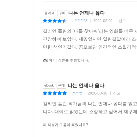
나는 언제나 옳다
종이책
구매
길리언 플린은 여기서 그치지 않고 또 다른 모험
a*******8
2021-02-01
신고
|
|
|
화자에게 말한다. “수전을 믿어요, 나를 믿어요?”
길리언 플린의 '나를 찾아줘'라는 영화를 너
마음에 달린 거죠.” 그러자 화자는 ‘그래, 너를 믿
긴장하며 보았다. 재밌었지만 열린결말이라 조
결국 독자도 화자, 수전, 마일즈의 말 전체를 되
만한 책인거같다. 공포보단 인간적인 스릴러적인
독자들도 다시 처음으로 돌아와 ‘무엇이, 어디까지 
2명
이 이 리뷰를 추천합니다.
“나에게는 일을 처리해줄 수 있는 어른이 필요해요.
열다섯 살인데 다들 열두 살로밖에 안 봐요. 제대로
나는 언제나 옳다
eBook
구매
됐는데, 정말로 그렇게 하셨죠. 아줌마는 자기 발
m***x
2026-03-30
신고
|
|
|
않나요?” _80p
길리언 플린 작가님의 나는 언제나 옳다를 읽
“하하! 좋은 지적이에요. 그럼 누군가는 아줌마
니다. 대여로 읽었는데 소장하고 싶어서 재구
또라이라고 믿고 싶으세요, 내가 또라이라고 믿고 싶
이 리뷰가 도움이 되었나요?
사람이라고 생각하는 편이 더 낫다고 봤어요." 82p