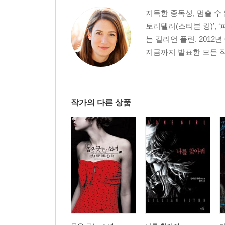
지독한 중독성, 멈출 수
토리텔러(스티븐 킹)’,
는 길리언 플린. 2012
지금까지 발표한 모든 작
작가의 다른 상품