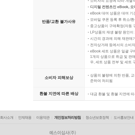
소비자의 요청에 따라 개별
디지털 컨텐츠인 eBook, 
eBook 대여 상품은 대여 기
모바일 쿠폰 등록 후 취소/환
반품/교환 불가사유
중고상품이 구매확정(자동 
LP상품의 재생 불량 원인이 기
시간의 경과에 의해 재판매가
전자상거래 등에서의 소비자
eBook 세트 상품은 일괄 
1개의 상품으로 취급 및 판매
우, 세트 상품 전부 및 세트
상품의 불량에 의한 반품, 교
소비자 피해보상
준하여 처리됨
환불 지연에 따른 배상
대금 환불 및 환불 지연에 
회사소개
인재채용
이용약관
개인정보처리방침
청소년보호정책
도서홍보안내