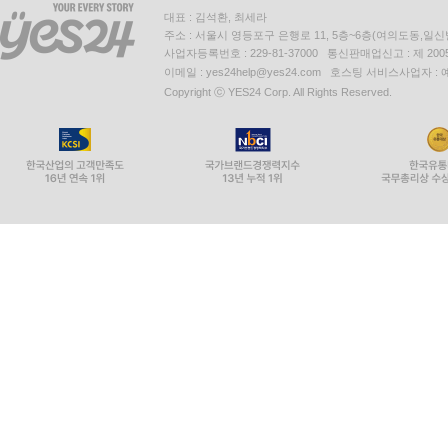
대표 : 김석환, 최세라
주소 : 서울시 영등포구 은행로 11, 5층~6층(여의도동,일신
사업자등록번호 : 229-81-37000 통신판매업신고 : 제 200
이메일 : yes24help@yes24.com 호스팅 서비스사업자 :
Copyright ⓒ YES24 Corp. All Rights Reserved.