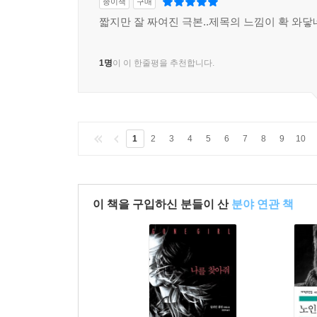
종이책
구매
Q 3. 여러 대중매체에 등장하는 ‘성공한 여주인공’
짧지만 잘 짜여진 극본..제목의 느낌이 확 와
여성 캐릭터에게 유독 이런 모습이 강조된다고 생
1명
이 이 한줄평을 추천합니다.
배상훈_ 저는 우리 사회가 가지고 있는 남녀 격
노출되지 않았기 때문이죠. 반대로 말하자면 여성은
겁니다. 그래서 가면이든 뭐든 쓰는 거예요. 악녀 
옛날을 생각해보세요. 자기 모습 그대로 사회에 온전
1
2
3
4
5
6
7
8
9
10
여자가 없었어요. 그런 상황에서 여성성을 유지하면
피지배 계층, 소수자 계층에서 나올 수밖에 없고 
작업이 필요하다고 생각합니다.
변영주_ 첫 번째로는 아주 단순하게, 위협적이기 
이 책을 구입하신 분들이 산
분야 연관 책
악당은 위협적이지 않아요.
또 하나는 폭발하는 거죠. 제가 아하는 작품에도 
차별받고, 위협당하고, 폭력에 시달리고, 두려움을 
한편으로 우리 사회에 ‘괴물이 된 여성’이라는 
반대급부라고도 생각해요. 왜냐하면 그런 캐릭터에
《나는 언제나 옳다》도 마찬가지로, 여주인공이 