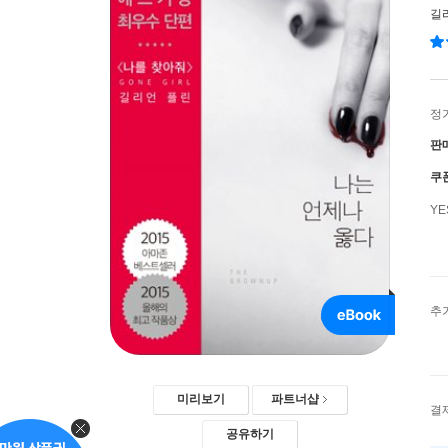
길
정
판
쿠
Y
추
미리보기
파트너샵
결
공유하기