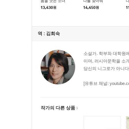
몸을 긋는 소녀
나를 찾아줘
13,430
원
14,450
원
1
역 :
김희숙
소설가. 학부와 대학원에
이며, 러시아문학을 소개
당신의 니그로가 아니다》
[유튜브 채널: youtube.co
작가의 다른 상품