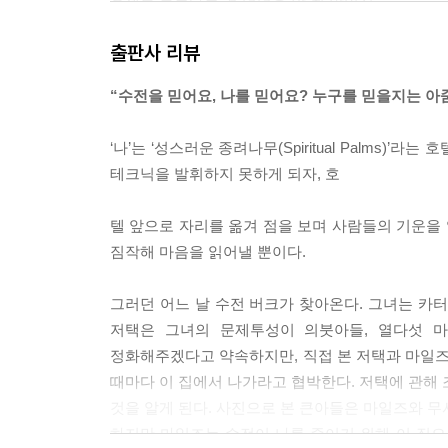
운세를 듣는다는 건 더더욱 안 될 말이지.
외모가 모든 것을 말한다. 이들은 화려하게 살고 
출판사 리뷰
싶어 하는 사람들이다. 우리는 가게 안내 데스크를 포터
“수전을 믿어요, 나를 믿어요? 누구를 믿을지는 아
하지만 참 너무하지 않은가. 이들은 도심에 큰 저택
며, 일 때문에 바쁜 와중에도 늘 북 클럽에 다니며 
‘나’는 ‘성스러운 종려나무(Spiritual Palm
는 건 대개 시간이 남아돈다는 뜻이다. 진짜다. 내가
테크닉을 발휘하지 못하게 되자, 호
다는 뜻이다. --- p.21
텔 앞으로 자리를 옮겨 점을 보며 사람들의 기운을 
사람들은 대개 자신의 냄새는 무엇인지, 기운은 어떤
짐작해 마음을 읽어낼 뿐이다.
한 말로 들리지 않았으면 좋겠네요. 음…… 아무래도 
나는 수전의 다음 말을 기다렸다. 공감하면서 침묵하는 
그러던 어느 날 수전 버크가 찾아온다. 그녀는 카터후트
저택은 그녀의 문제투성이 의붓아들, 열다섯 
그 집은 숨어 있었다. 줄줄이 늘어선 네모난 요즘 집
정화해주겠다고 약속하지만, 직접 본 저택과 마일즈
생하고 빈틈없는 모습이었다. 건물 정면 전체가 정
때마다 이 집에서 나가라고 협박한다. 저택에 관해 
게다가 대문은 실제 사람 크기로 조각된 두 천사에 
것을 알게 된다. 사진으로 본 큰아들은 마일즈와 무
듯 황홀한 얼굴로 서 있었다. --- p.35~36
하지만 마일즈는 수전이 나를 죽이기 위해 이 집으로