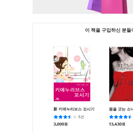
이 책을 구입하신 분
新 키에누리브스 꼬시기
몸을 긋는 소
5건
3,000
원
13,430
원