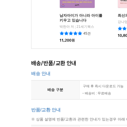
《나를 찾아줘》에서 독자를 쥐락펴락했던 플린이 이
누구라도 매순간, 모든 장면을 되감으면서 읽게 될 
남자아이가 아니라 아이를
최선
키우고 있습니다
강나영
얼음을 깨는 정처럼 날카롭고 대단히 은밀하다. 놀
박한아 저
21세기북스
|
45건
10,8
결말을 알고도 다시 읽게 만드는 수수께끼 같은 책!
11,200
원
길리언 플린은 이 책을 통해 자신이 가장 잘 쓰는 
알프레드 히치콕에 버금가는 반전의 연속! _〈피플
배송/반품/교환 안내
배송 안내
길리언 플린은 우리가 한 번도 본 적 없는 악역을 
누구라도 그녀가 창조한 광인을 사랑하게 될 것이다
구매 후 즉시 다운로드 가능
배송 구분
배송비 : 무료배송
반품/교환 안내
※ 상품 설명에 반품/교환과 관련한 안내가 있는경우 아래 