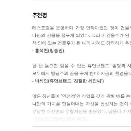
이 책은 그동안의 저자의 실전 경험과 빌사남 앱의 
확신을 주고자 한다.
추천평
‘건물주의 꿈을 꾸는 자와 그렇지 않은 자’, 그 차
레스토랑을 운영하며 가장 안타까웠던 것이 건물주
이 책의 구성은 다음과 같다.
나만의 건물을 꿈꾸게 되었다. 그리고 건물주가 된 
책 안에 있는 건물주가 된 나의 사례도 강력하게 추
1장에서는 꼬마빌딩의 정의, 임대수익과 시세차익
- 홍석천(방송인)
설명하고 있다.
한 번 들으면 잊을 수 없는 휴먼브랜드 ‘빌딩과
2장에서는 소액으로 꼬마빌딩 투자에 성공한 실제 
모두에게 빌딩주의 꿈을 꾸게 한다! 지금의 환경을 
- 박세인(휴먼브랜드 ‘친절한 세인씨’)
3장은 본격적으로 꼬마빌딩 투자를 시작하는 첫걸
못하는 경우가 많은데 빌딩 투자를 어디에서부터 어
많은 청년들이 '안정적'인 직업을 갖기 위해 애를 
나만의 가치를 만들어내는 자산을 형성하는 것이 
4장에서는 성공적인 투자를 하기 위한 주요 지역 
무장한 자신만의 무형자산을 만들었다. 남들이 가지
성공적인 투자를 한 사례를 담았다.
- 김수영(드림파노라마 대표)
5장에서는 꼬마빌딩을 매입하기 전후 체크리스트, 매