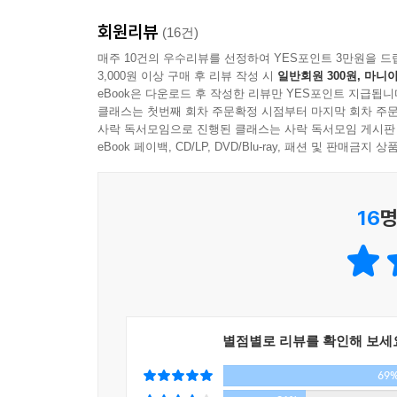
모든 부동산 투자층의 로망은 빌딩주가 되는 것이다.
회원리뷰
빌딩을 사랑하게 만들 테니까! 그의 마력 같은 빌딩
(16건)
6장에서는 ‘실패는 성공의 어머니’라는 말처럼 실패
- 김학렬(빠숑, 부동산 칼럼니스트)
매주 10건의 우수리뷰를 선정하여 YES포인트 3만원을 드
3,000원 이상 구매 후 리뷰 작성 시
일반회원 300원, 마니아
7장에서는 투자 고수들이 빌딩을 계속 매입·매각을
eBook은 다운로드 후 작성한 리뷰만 YES포인트 지급됩니
클래스는 첫번째 회차 주문확정 시점부터 마지막 회차 주문
사락 독서모임으로 진행된 클래스는 사락 독서모임 게시판
마지막으로 부록에서는 빌딩 투자에서 가장 인기가
eBook 페이백, CD/LP, DVD/Blu-ray, 패션 및 판매금
가이드하고 있다.
이제 아파트의 시대는 갔다. 더 이상 투자 매력이 
16
명
별점별로 리뷰를 확인해 보세
69