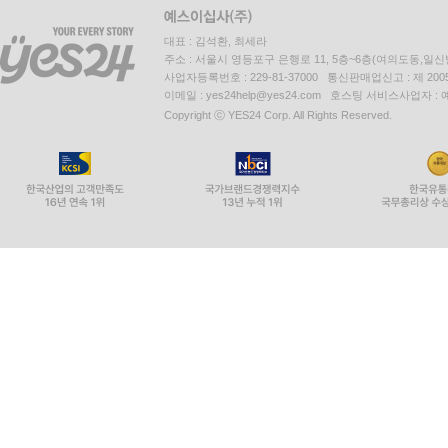
대표 : 김석환, 최세라
주소 : 서울시 영등포구 은행로 11, 5층~6층(여의도동,일신
사업자등록번호 : 229-81-37000 통신판매업신고 : 제 200
이메일 : yes24help@yes24.com 호스팅 서비스사업자 :
Copyright ⓒ YES24 Corp. All Rights Reserved.