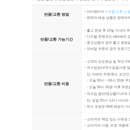
마이페이지 >
반품/교환 신청
반품/교환 방법
판매자 배송 상품은 판매자와
출고 완료 후 10일 이내의 
디지털 콘텐츠인 eBook의 
반품/교환 가능기간
중고상품의 경우 출고 완료일
모바일 쿠폰의 경우 유효기간(
고객의 단순변심 및 착오구
직수입양서/직수입일서중 일
단, 아래의 주문/취소 조건인
오늘 00시 ~ 06시 30분 
반품/교환 비용
오늘 06시 30분 이후 주문
직수입 음반/영상물/기프트 
단, 당일 00시~13시 사이
박스 포장은 택배 배송이 가
소비자의 책임 있는 사유로 
소비자의 사용, 포장 개봉에 