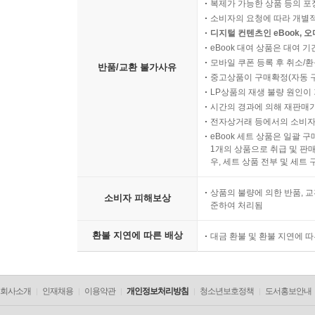
복제가 가능한 상품 등의 포장을 
소비자의 요청에 따라 개별
디지털 컨텐츠인 eBook, 
eBook 대여 상품은 대여 기
모바일 쿠폰 등록 후 취소/환
반품/교환 불가사유
중고상품이 구매확정(자동 
LP상품의 재생 불량 원인이 기
시간의 경과에 의해 재판매가
전자상거래 등에서의 소비자
eBook 세트 상품은 일괄 
1개의 상품으로 취급 및 판매
우, 세트 상품 전부 및 세트
상품의 불량에 의한 반품, 교
소비자 피해보상
준하여 처리됨
환불 지연에 따른 배상
대금 환불 및 환불 지연에 
회사소개
인재채용
이용약관
개인정보처리방침
청소년보호정책
도서홍보안내