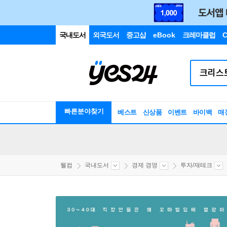
국내도서
외국도서
중고샵
eBook
크레마클럽
C
빠른분야찾기
베스트
신상품
이벤트
바이백
매
웰컴
국내도서
경제 경영
투자/재테크