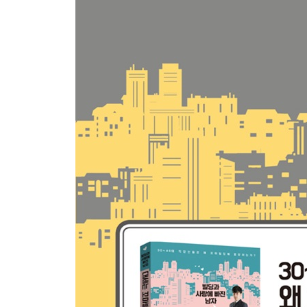
1. 나에게 맞는 꼬마빌딩 찾기
2. 꼬마빌딩, 돈은 얼마나 있어야 하나요?
3. 빌딩 투자는 답사로부터 시작된다
4. 주변의 매각사례가 답안지다
5. 빌딩 투자의 시작은 공적장부 확인이다
6. 나만의 드림팀을 만들어라
[꼬마빌딩 성공사례 ③] 8억원으로 서초동 36억원 
제4장 빌딩 투자 핵심노하우
1. 사람이 모이는 곳에 투자하라
2. 리모델링으로 빌딩에 활기를 불어 넣어라
3. 노후화된 건물을 싸게 매입해 신축하라
4. 임차인 재구성으로 건물 가치를 높여라
5. 계약에 앞서 머뭇거리지 마라
6. 앵커 테넌트로 고객을 유인하라
[꼬마빌딩 성공사례 ④] 임대료 낼 돈으로 건물 매