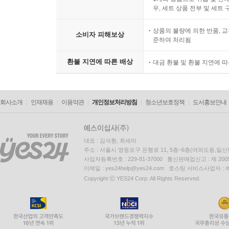
우, 세트 상품 전부 및 세트
상품의 불량에 의한 반품, 교
소비자 피해보상
준하여 처리됨
환불 지연에 따른 배상
대금 환불 및 환불 지연에 
회사소개
인재채용
이용약관
개인정보처리방침
청소년보호정책
도서홍보안내
대표 : 김석환, 최세라
주소 : 서울시 영등포구 은행로 11, 5층~6층(여의도동,일신
사업자등록번호 : 229-81-37000 통신판매업신고 : 제 200
이메일 : yes24help@yes24.com 호스팅 서비스사업자 :
Copyright ⓒ YES24 Corp. All Rights Reserved.