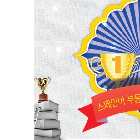
Ep 82. 단순과거 ~ir형 규칙동사
Ep 83. ser / ir / dar / ver 단순과거 불규칙 동사 I
Ep 84. estar / tener / poder 단순과거 불규칙 동사 II-
Ep 85. venir / hacer 단순과거 불규칙 동사 II-2
Ep 86. leer / creer / oir / reir 단순과거 불규칙 동사 II
Ep 87. sentir / pedir / dormir 단순과거 불규칙 동사 I
Ep 88. buscar / pagar / empezar 단순과거 불규칙
Ep 89. Hoy 그리고 Ayer
Ep 90. ¡Feliz Navidad! 행복한 크리스마스
Ep 91. ¡Feliz Ano Nuevo! 새해에도 행복하세요!
Ep 92. 불완료과거란 무엇일까?
Ep 93. ser / ir / ver 불완료과거 불규칙 동사
Ep 94. ~ar형 불완료과거 규칙형
Ep 95. ~er형 불완료과거 규칙형
Ep 96. ~ir형 불완료과거 규칙형
Ep 97 불완료과거 시제 사용법
Ep 98내가 어렸을 적에...