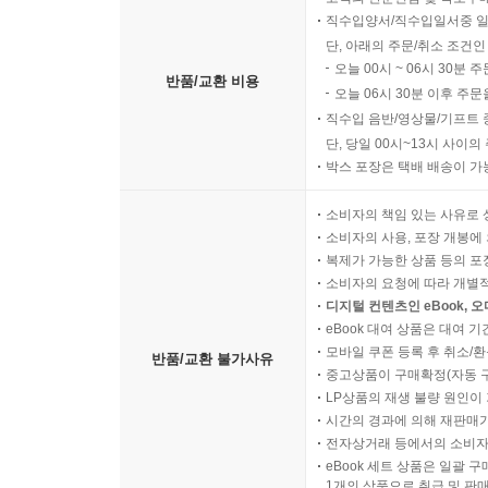
직수입양서/직수입일서중 일
단, 아래의 주문/취소 조건인
오늘 00시 ~ 06시 30분 
반품/교환 비용
오늘 06시 30분 이후 주문
직수입 음반/영상물/기프트 
단, 당일 00시~13시 사이
박스 포장은 택배 배송이 가
소비자의 책임 있는 사유로 
소비자의 사용, 포장 개봉에 
복제가 가능한 상품 등의 포장을 
소비자의 요청에 따라 개별
디지털 컨텐츠인 eBook, 
eBook 대여 상품은 대여 기
모바일 쿠폰 등록 후 취소/환
반품/교환 불가사유
중고상품이 구매확정(자동 
LP상품의 재생 불량 원인이 기
시간의 경과에 의해 재판매가
전자상거래 등에서의 소비자
eBook 세트 상품은 일괄 
1개의 상품으로 취급 및 판매