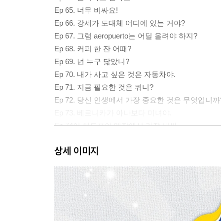
Ep 65. 너무 비싸요!
Ep 66. 강세가 도대체 어디에 있는 거야?
Ep 67. 그럼 aeropuerto는 어딜 올려야 하지?
Ep 68. 커피 한 잔 어때?
Ep 69. 넌 누구 닮았니?
Ep 70. 내가 사고 싶은 것은 자동차야.
Ep 71. 지금 필요한 것은 뭐니?
Ep 72. 당신 인생에서 가장 중요한 것은 무엇입니까
Ep 73. 베로니카가 아나보다 미녀야.
Ep 74이 핸드폰이 매장에서 가장 비싸.
Ep 75. 하루 종일 바빴어.
상세 이미지
Ep 76. 멕시코에 가 본 적 있니?
Ep 77. 오늘 남친이랑 끝났어.
Ep 78. 저녁 식사는 준비되어 있다.
Ep 79. 오늘 뭐 했어?
Ep 80. 단순과거가 무엇인가요?
Ep 81. 단순과거 ~er형 규칙동사