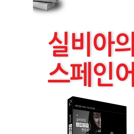
Ep 99. soler 동사는 무엇인가요?
Ep 100. conocer 동사 사용 방법
Ep 101. 과거완료 만들기
Ep 102. 뭐하고 있었던 거야?
Ep 103. 직설법 미래
Ep 104. 그 외의 미래 규칙동사
Ep 105. 미래 불규칙동사 (불규칙은 12가지뿐이다)
Ep 106. 오늘 오후쯤에 내 친구 노라가 도착할 거야.
Ep 107. 미래완료 만들기
Ep 108. 내일 뭐 할 거야?
Ep 109. 미래시제로 바꾸어 써 보세요
Ep 110. 전치사 a와 de
Ep 111. 전치사 en과 con
Ep 112. 전치사 para와 por
Ep 113. 무지개의 색상
Ep 114. 너의 눈 색깔은 뭐니?
Ep 115. 나는 ...와 잘 지내지 못해.