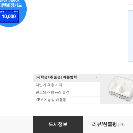
[대학생X취준생] 여름방학
하반기 채용 시작
큰코쌤과 한능검 합격
YBM X 농심 배홍동
실비아의 스페인어 멘토링 2 : 초급편
도서정보
리뷰/한줄평
(1/8)