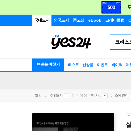
국내도서
외국도서
중고샵
eBook
크레마클럽
C
빠른분야찾기
베스트
신상품
이벤트
바이백
매
웰컴
국내도서
국어 외국어 사...
스페인어
소
실