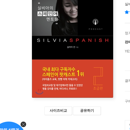
실
정
판
Y
결
구
사이즈비교
공유하기