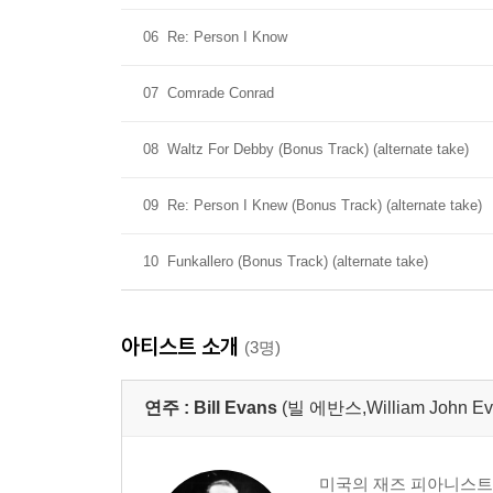
06
Re: Person I Know
07
Comrade Conrad
08
Waltz For Debby (Bonus Track) (alternate take)
09
Re: Person I Knew (Bonus Track) (alternate take)
10
Funkallero (Bonus Track) (alternate take)
아티스트 소개
(3명)
연주 :
Bill Evans
(빌 에반스,William John Ev
미국의 재즈 피아니스트이