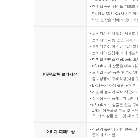
직수입 음반/영상물/기프트 
단, 당일 00시~13시 사이
박스 포장은 택배 배송이 가
소비자의 책임 있는 사유로 
소비자의 사용, 포장 개봉에 
복제가 가능한 상품 등의 포장을 
소비자의 요청에 따라 개별
디지털 컨텐츠인 eBook, 
eBook 대여 상품은 대여 기
모바일 쿠폰 등록 후 취소/환
반품/교환 불가사유
중고상품이 구매확정(자동 
LP상품의 재생 불량 원인이 기
시간의 경과에 의해 재판매가
전자상거래 등에서의 소비자
eBook 세트 상품은 일괄 
1개의 상품으로 취급 및 판매
우, 세트 상품 전부 및 세트
상품의 불량에 의한 반품, 교
소비자 피해보상
준하여 처리됨