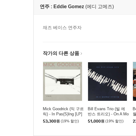
연주 :
Eddie Gomez
(에디 고메즈)
재즈 베이스 연주자
작가의 다른 상품
Mick Goodrick (믹 구르
Bill Evans Trio (빌 에
B
릭) - In Pas(S)Ing [LP]
반스 트리오) - On A Mo
월
nday Evening [LP]
B
53,300
원
(19% 할인)
51,000
원
(19% 할인)
2