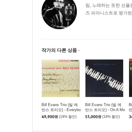
립, 노래하는 듯한 선율
즈 피아니스트로 평가된
작가의 다른 상품
Bill Evans Trio (빌 에
Bill Evans Trio (빌 에
B
반스 트리오) - Everybo
반스 트리오) - On A Mo
반
dy Digs Bill Evans [LP]
nday Evening [LP]
n
49,900
원
(19% 할인)
51,000
원
(19% 할인)
3