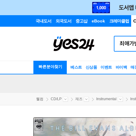
국내도서
외국도서
중고샵
eBook
크레마클럽
C
빠른분야찾기
베스트
신상품
이벤트
바이백
매
웰컴
CD/LP
재즈
Instrumental
Ins