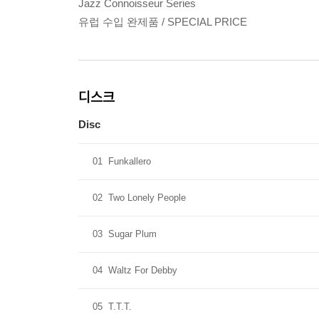
Jazz Connoisseur Series
유럽 수입 완제품 / SPECIAL PRICE
디스크
Disc
01
Funkallero
02
Two Lonely People
03
Sugar Plum
04
Waltz For Debby
05
T.T.T.