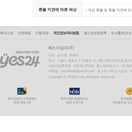
환불 지연에 따른 배상
대금 환불 및 환불 지연에 
회사소개
인재채용
이용약관
개인정보처리방침
청소년보호정책
도서홍보안내
대표 : 김석환, 최세라
주소 : 서울시 영등포구 은행로 11, 5층~6층(여의도동,일신
사업자등록번호 : 229-81-37000 통신판매업신고 : 제 200
이메일 : yes24help@yes24.com 호스팅 서비스사업자 :
Copyright ⓒ YES24 Corp. All Rights Reserved.