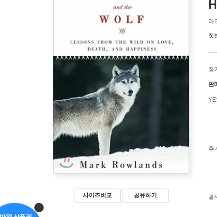
H
마
첫
정
판
Y
추
사이즈비교
공유하기
결