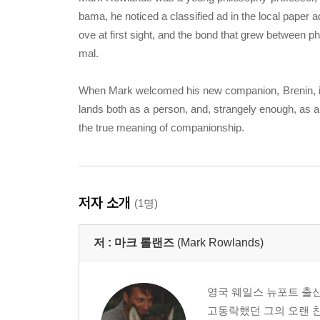
bama, he noticed a classified ad in the local paper adv
ove at first sight, and the bond that grew between ph
mal.
When Mark welcomed his new companion, Brenin, int
lands both as a person, and, strangely enough, as a 
the true meaning of companionship.
저자 소개
(1명)
저 :
마크 롤랜즈
(Mark Rowlands)
영국 웨일스 뉴포트 출신
고동락했던 그의 오랜 친