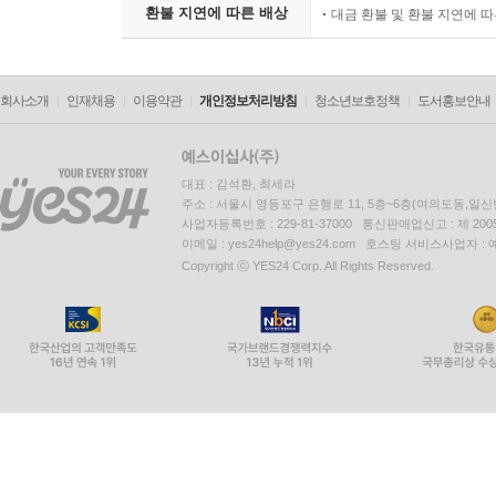
환불 지연에 따른 배상
대금 환불 및 환불 지연에 
회사소개
인재채용
이용약관
개인정보처리방침
청소년보호정책
도서홍보안내
대표 : 김석환, 최세라
주소 : 서울시 영등포구 은행로 11, 5층~6층(여의도동,일신
사업자등록번호 : 229-81-37000 통신판매업신고 : 제 200
이메일 : yes24help@yes24.com 호스팅 서비스사업자 :
Copyright ⓒ YES24 Corp. All Rights Reserved.