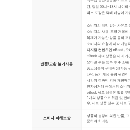
직수입 음반/영상물/기프트 
단, 당일 00시~13시 사이
박스 포장은 택배 배송이 가
소비자의 책임 있는 사유로 
소비자의 사용, 포장 개봉에 
복제가 가능한 상품 등의 포장을 
소비자의 요청에 따라 개별
디지털 컨텐츠인 eBook, 
eBook 대여 상품은 대여 기
모바일 쿠폰 등록 후 취소/환
반품/교환 불가사유
중고상품이 구매확정(자동 
LP상품의 재생 불량 원인이 기
시간의 경과에 의해 재판매가
전자상거래 등에서의 소비자
eBook 세트 상품은 일괄 
1개의 상품으로 취급 및 판매
우, 세트 상품 전부 및 세트
상품의 불량에 의한 반품, 교
소비자 피해보상
준하여 처리됨