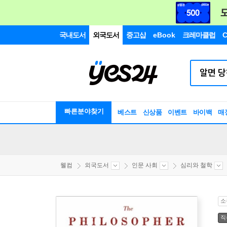
국내도서
외국도서
중고샵
eBook
크레마클럽
C
빠른분야찾기
베스트
신상품
이벤트
바이백
매
웰컴
외국도서
인문 사회
심리와 철학
소
직