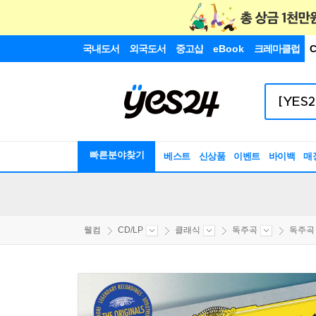
국내도서
외국도서
중고샵
eBook
크레마클럽
C
빠른분야찾기
베스트
신상품
이벤트
바이백
매
웰컴
CD/LP
클래식
독주곡
독주곡 