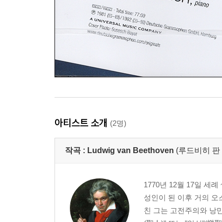
아티스트 소개
(2명)
작곡 :
Ludwig van Beethoven
(루드비히 판
1770년 12월 17일 세
성인이 된 이후 거의 오
친 그는 고전주의와 낭만