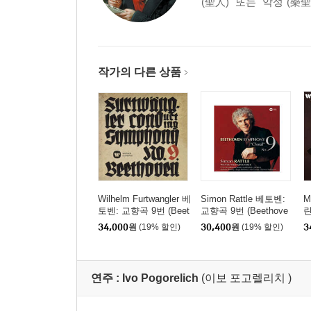
(聖人)" 또는 "악성"(樂
작가의 다른 상품
Wilhelm Furtwangler 베
Simon Rattle 베토벤:
M
토벤: 교향곡 9번 (Beet
교향곡 9번 (Beethove
린
hoven: Symphony No.
n: Symphony No. 9) [H
스
34,000
원
(19% 할인)
30,400
원
(19% 할인)
3
9) [UHQCD]
QCD]
n
1
D
연주 :
Ivo Pogorelich
(이보 포고렐리치 )