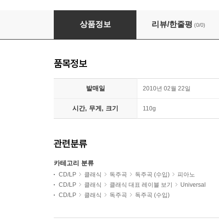
이보 포고렐리치가 연주하는 베토벤 / 쇼팽 / 슈만 (Ivo P
상품정보
리뷰/한줄평
(0/0)
품목정보
발매일
2010년 02월 22일
시간, 무게, 크기
110g
관련분류
카테고리 분류
CD/LP
클래식
독주곡
독주곡 (수입)
피아노
CD/LP
클래식
클래식 대표 레이블 보기
Universal
CD/LP
클래식
독주곡
독주곡 (수입)