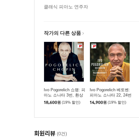
클래식 피아노 연주자
작가의 다른 상품
Ivo Pogorelich 쇼팽: 피
Ivo Pogorelich 베토벤:
아노 소나타 3번, 환상
피아노 소나타 22, 24번
곡 - 이보 포고렐리치
/ 라흐마니노프: 피아노
18,600
원
(19% 할인)
14,900
원
(19% 할인)
(Chopin: Piano Sonata
소나타 2번 - 이보 포고
Op.58, Fantasy Op.49)
렐리치
회원리뷰
(0건)