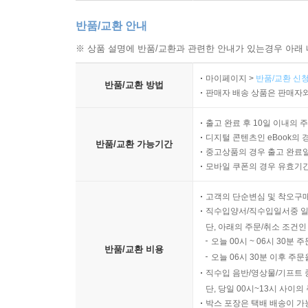
반품/교환 안내
※ 상품 설명에 반품/교환과 관련한 안내가 있는경우 아래 
마이페이지 >
반품/교환 신청
반품/교환 방법
판매자 배송 상품은 판매자와
출고 완료 후 10일 이내의 
디지털 콘텐츠인 eBook의 
반품/교환 가능기간
중고상품의 경우 출고 완료일
모바일 쿠폰의 경우 유효기간(
고객의 단순변심 및 착오구
직수입양서/직수입일서중 일
단, 아래의 주문/취소 조건인
오늘 00시 ~ 06시 30분 
반품/교환 비용
오늘 06시 30분 이후 주문
직수입 음반/영상물/기프트 
단, 당일 00시~13시 사이
박스 포장은 택배 배송이 가