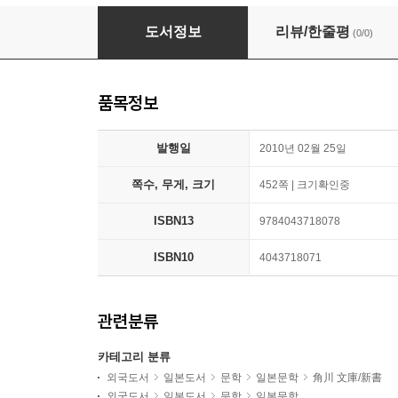
使命と魂のリミット
도서정보
리뷰/한줄평
(0/0)
품목정보
발행일
2010년 02월 25일
쪽수, 무게, 크기
452쪽 | 크기확인중
ISBN13
9784043718078
ISBN10
4043718071
관련분류
카테고리 분류
외국도서
일본도서
문학
일본문학
角川 文庫/新書
외국도서
일본도서
문학
일본문학