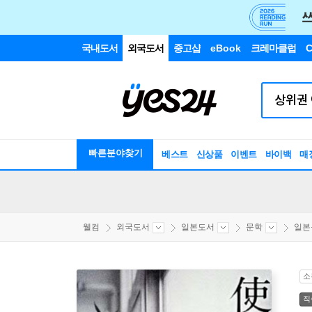
국내도서
외국도서
중고샵
eBook
크레마클럽
C
빠른분야찾기
베스트
신상품
이벤트
바이백
매
웰컴
외국도서
일본도서
문학
일본
소
직