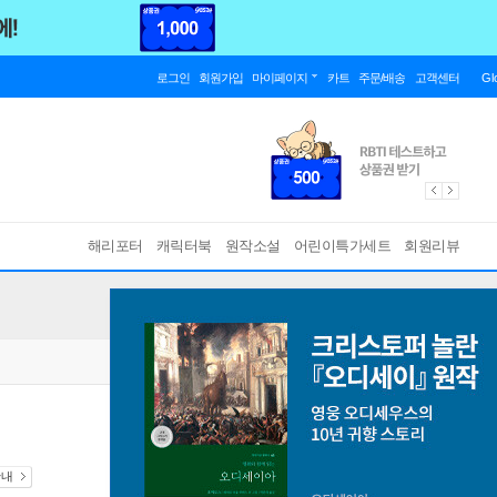
로그인
회원가입
마이페이지
카트
주문/배송
고객센터
Gl
해리포터
캐릭터북
원작소설
어린이특가세트
회원리뷰
안내