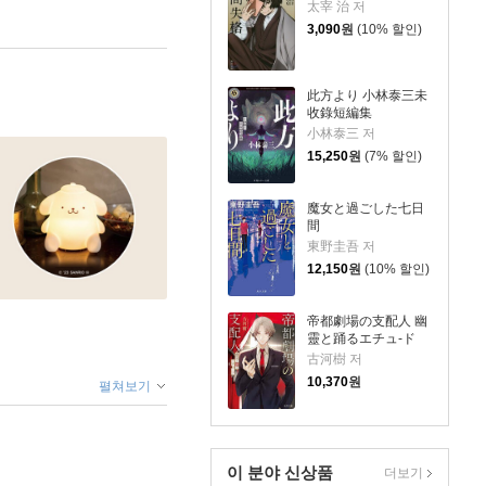
太宰 治 저
3,090
원
(10% 할인)
此方より 小林泰三未
收錄短編集
小林泰三 저
15,250
원
(7% 할인)
魔女と過ごした七日
間
東野圭吾 저
12,150
원
(10% 할인)
帝都劇場の支配人 幽
靈と踊るエチュ-ド
古河樹 저
10,370
원
펼쳐보기
이 분야 신상품
더보기