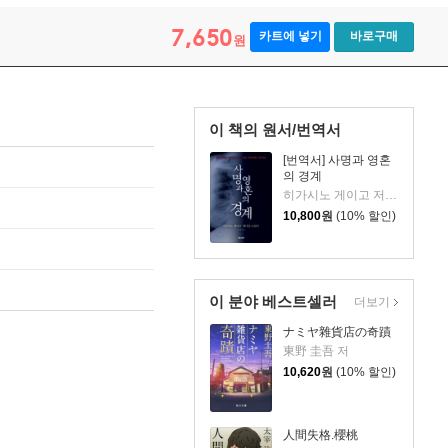
7,650
카트에 넣기
바로구매
원
이 책의 원서/번역서
[번역서] 사명과 영혼
의 경계
히가시노 게이고 저/오근영 역
10,800
원
(10% 할인)
이 분야 베스트셀러
더보기
ナミヤ雜貨店の奇蹟
東野 圭吾 저
10,620
원
(10% 할인)
人間失格.櫻桃