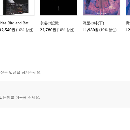
hite Bird and Bat
永遠の記憶
流星の絆(下)
魔
02,540
원
(10% 할인)
22,780
원
(10% 할인)
11,930
원
(10% 할인)
12
 싶은 말씀을 남겨주세요.
1 문의를 이용해 주세요.