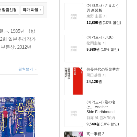
(예약도서) さまよう
 알림신청
작가 파일
刃 新裝版
東野 圭吾 저
12,800
원
(10% 할인)
다. 1985년 《방
(예약도서) JK(6)
52회 일본추리작가
松岡圭祐 저
부문상, 2012년
9,980
원
(10% 할인)
펼쳐보기
信長時代の羽柴秀吉
黑田基樹 저
24,120
원
(예약도서) 君の名
は。 Another
Side:Earthbound
新海 誠 원저/加納 新太 저
9,540
원
(10% 할인)
高一事變 2