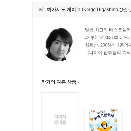
저 :
히가시노 게이고
(Keigo Higashino
일본 최고의 베스트셀러 작
과 후》로 제31회 에도
협회상, 2006년 《용
《나미야 잡화점의 기적》
작가의 다른 상품