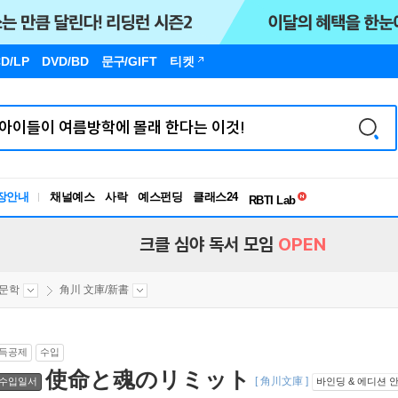
D/LP
DVD/BD
문구
/GIFT
티켓
독서유형검사
장안내
채널예스
사락
예스펀딩
클래스24
RBTI Lab
독서유형검사
크클 심야 독서 모임
OPEN
문학
角川 文庫/新書
득공제
수입
使命と魂のリミット
[ 角川文庫 ]
수입일서
바인딩 & 에디션 