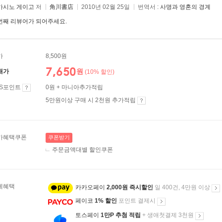
가시노 게이고
저
角川書店
2010년 02월 25일
번역서 :
사명과 영혼의 경계
번째 리뷰어가 되어주세요.
가
8,500원
7,650
원
매가
(10% 할인)
ES포인트
0원 + 마니아추가적립
5만원이상 구매 시 2천원 추가적립
가혜택쿠폰
쿠폰받기
주문금액대별 할인쿠폰
제혜택
카카오페이
2,000원 즉시할인
일 400건, 4만원 이상
페이코
1% 할인
포인트 결제시
토스페이
1만P 추첨 적립
+ 생애첫결제 3천원