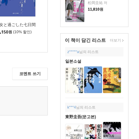
松岡圭祐 저
11,810
원
女と過ごした七日間
,150
원
(10% 할인)
이 책이 담긴
리스트
더보기
z*****a
님의 리스트
일본소설
코멘트 쓰기
k***4
님의 리스트
東野圭吾(문고본)