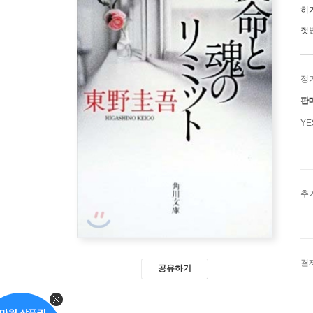
히
첫
정
판
Y
추
결
공유하기