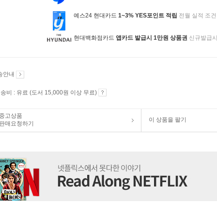
예스24 현대카드
1~3% YES포인트 적립
전월 실적 조건
현대백화점카드
앱카드 발급시 1만원 상품권
신규발급
송안내
송비 : 유료 (도서 15,000원 이상 무료)
중고상품
이 상품을 팔기
판매요청하기