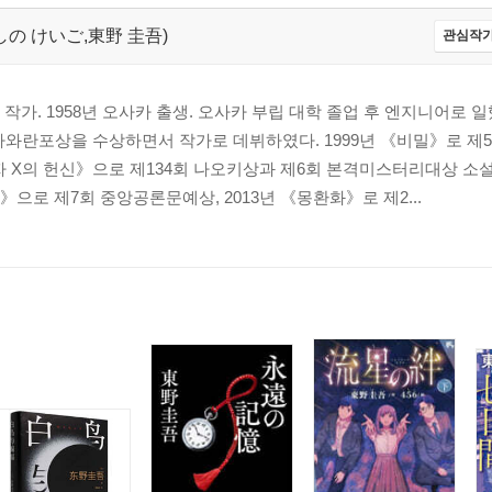
,ひがしの けいご,東野 圭吾)
관심작가
가. 1958년 오사카 출생. 오사카 부립 대학 졸업 후 엔지니어로 일했
가와란포상을 수상하면서 작가로 데뷔하였다. 1999년 《비밀》로 제
의자 X의 헌신》으로 제134회 나오키상과 제6회 본격미스터리대상 소설
으로 제7회 중앙공론문예상, 2013년 《몽환화》로 제2...