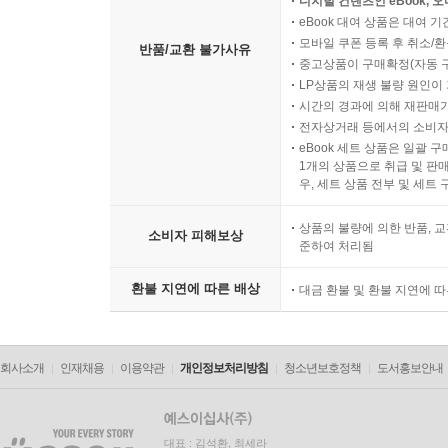
디지털 컨텐츠인 eBook, 
eBook 대여 상품은 대여 기
모바일 쿠폰 등록 후 취소/환
반품/교환 불가사유
중고상품이 구매확정(자동 
LP상품의 재생 불량 원인이 기
시간의 경과에 의해 재판매가
전자상거래 등에서의 소비자
eBook 세트 상품은 일괄 
1개의 상품으로 취급 및 판매
우, 세트 상품 전부 및 세트
상품의 불량에 의한 반품, 교
소비자 피해보상
준하여 처리됨
환불 지연에 따른 배상
대금 환불 및 환불 지연에 
회사소개
인재채용
이용약관
개인정보처리방침
청소년보호정책
도서홍보안내
대표 : 김석환, 최세라