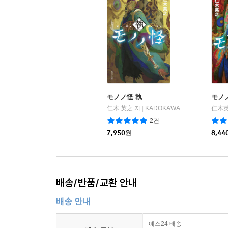
モノノ怪 執
モノ
仁木 英之 저
KADOKAWA
仁木英
|
2건
7,950
원
8,44
배송/반품/교환 안내
배송 안내
예스24 배송