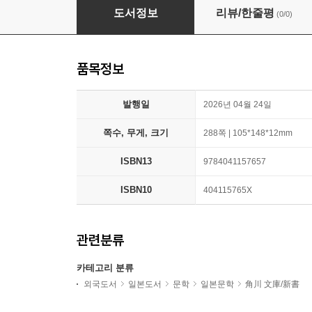
モノノ怪 妄
도서정보
리뷰/한줄평
(0/0)
품목정보
발행일
2026년 04월 24일
쪽수, 무게, 크기
288쪽 | 105*148*12mm
ISBN13
9784041157657
ISBN10
404115765X
관련분류
카테고리 분류
외국도서
일본도서
문학
일본문학
角川 文庫/新書