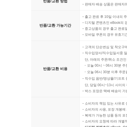
반품/교환 방법
판매자 배송 상품은 판매자와
출고 완료 후 10일 이내의 
디지털 콘텐츠인 eBook의 
반품/교환 가능기간
중고상품의 경우 출고 완료일
모바일 쿠폰의 경우 유효기간(
고객의 단순변심 및 착오구
직수입양서/직수입일서중 일
단, 아래의 주문/취소 조건인
오늘 00시 ~ 06시 30분 
반품/교환 비용
오늘 06시 30분 이후 주문
직수입 음반/영상물/기프트 
단, 당일 00시~13시 사이
박스 포장은 택배 배송이 가
소비자의 책임 있는 사유로 
소비자의 사용, 포장 개봉에 
복제가 가능한 상품 등의 포장을 
소비자의 요청에 따라 개별