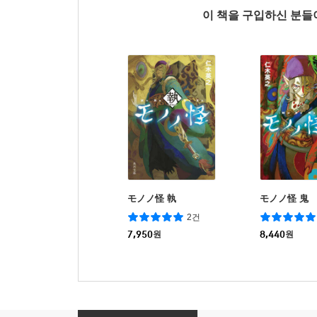
이 책을 구입하신 분
モノノ怪 執
モノノ怪 鬼
2건
7,950
원
8,440
원