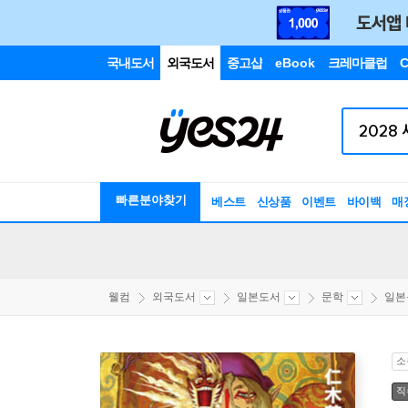
국내도서
외국도서
중고샵
eBook
크레마클럽
C
빠른분야찾기
베스트
신상품
이벤트
바이백
매
웰컴
외국도서
일본도서
문학
일본
소
직