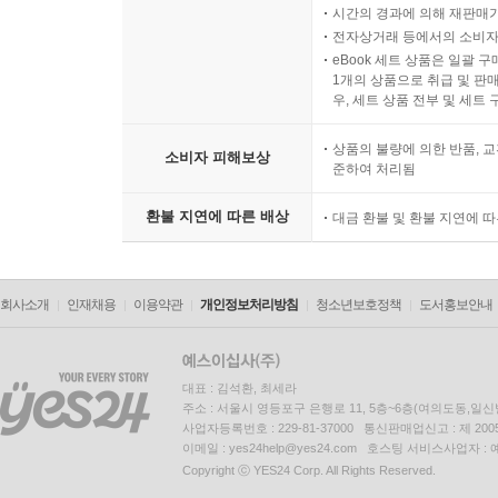
시간의 경과에 의해 재판매가
전자상거래 등에서의 소비자
eBook 세트 상품은 일괄 
1개의 상품으로 취급 및 판매
우, 세트 상품 전부 및 세트
상품의 불량에 의한 반품, 교
소비자 피해보상
준하여 처리됨
환불 지연에 따른 배상
대금 환불 및 환불 지연에 
회사소개
인재채용
이용약관
개인정보처리방침
청소년보호정책
도서홍보안내
대표 : 김석환, 최세라
주소 : 서울시 영등포구 은행로 11, 5층~6층(여의도동,일신
사업자등록번호 : 229-81-37000 통신판매업신고 : 제 200
이메일 : yes24help@yes24.com 호스팅 서비스사업자 :
Copyright ⓒ YES24 Corp. All Rights Reserved.