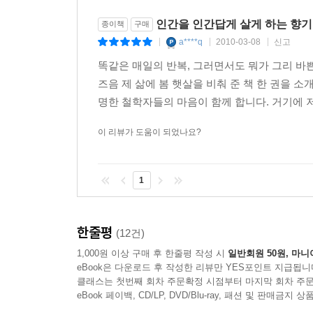
인간을 인간답게 살게 하는 향기
종이책
구매
a****q
2010-03-08
신고
|
|
|
똑같은 매일의 반복, 그러면서도 뭐가 그리 바
즈음 제 삶에 봄 햇살을 비춰 준 책 한 권을 
명한 철학자들의 마음이 함께 합니다. 거기에 저
이 리뷰가 도움이 되었나요?
1
한줄평
(12건)
1,000원 이상 구매 후 한줄평 작성 시
일반회원 50원, 마니
eBook은 다운로드 후 작성한 리뷰만 YES포인트 지급됩니
클래스는 첫번째 회차 주문확정 시점부터 마지막 회차 주문
eBook 페이백, CD/LP, DVD/Blu-ray, 패션 및 판매금