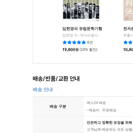
임헌영의 유럽문학기행
천자
임헌영 저
역사비평사
주흥사
|
6건
19,800
원
(10% 할인)
10,8
배송/반품/교환 안내
배송 안내
예스24 배송
배송 구분
배송비 : 무료배송
안전하고 정확한 포장을 위해 
고객님께 배송되는 모든 상품을