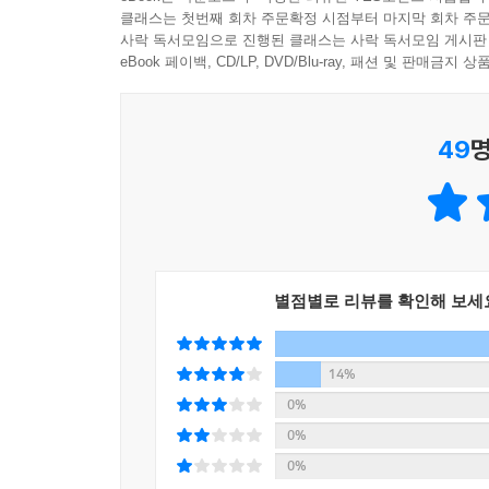
김남주의 「어떤 관료」와 한나 아렌트의 《예루
클래스는 첫번째 회차 주문확정 시점부터 마지막 회차 주문
시 한 편과 철학책 한 권, 이 둘을 양팔 저울에 
사락 독서모임으로 진행된 클래스는 사락 독서모임 게시판
나타나는 묘한 평형을 보고 놀라게 될 것이다. 이 
eBook 페이백, CD/LP, DVD/Blu-ray, 패션 및 판매금
강신주는 김남주의 시에 나오는 너무나도 근면, 
49
명
아이히만을 떠올린다. “아프리카에서 식인종이 쳐들
너무나도 평범하고 근면한 아이히만이 유대인 학살의 
들어간다. 21편의 시. 저자가 만들어 놓은 이 
하이데거의 ‘존재’ 개념이 김춘수의 시 「어둠」에서
다중, 에로티즘, 타자론, 존재론, 주름과 리좀, 부
별점별로 리뷰를 확인해 보세
우리 현대 시를 통해 쉽고 재미있게 이해하는 현대 
어렵게만 느껴지던 인문학, 영화평론, 문학평론이 
14%
영화평론가 정성일의 글은 까다롭기로 유명하다. 
0%
때문이다. 우리는 들뢰즈, 알튀세르, 가라타니 
0%
읽어내고 있는 진중권이나 고종석의 글에서도 그런 
0%