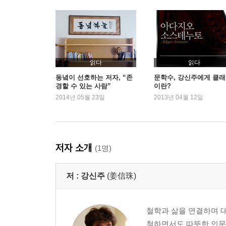
8. 망각의 지혜 - 니체와 황동규
신분증에 다 담을 수 없는 꿈 / 행복과 희망을 가져
9. 미시정치학 - 푸코와 김수영
4.19 혁명의 뒤안길에서 고뇌하는 두 시인 / 민주
10. 대화의 재발견 - 가라타니 고진과 도종환
읽다
읽다
‘접시꽃’ 같았던 사랑으로부터 ‘가구’ 같은 사랑으로
동녘이 선호하는 저자, “존
문학수, 강신주에게 클
경할 수 있는 사람”
이란?
11. 밝음의 존재론 - 하이데거와 김춘수
2014년 05월 23일
2013년 04월 12일
촛불이 켜질 때 드러나는 것들 / 세계에 개방되어 있는
12. 주름과 리좀의 사유 - 들뢰즈와 최두석
추운 겨울 새벽 버스 창에 피어난 성에꽃 / 누구에게
13. 애무의 비밀 - 사르트르와 최영미
저자 소개
(1명)
비극적 사랑의 씨앗, 자유 / 사랑에 빠질 때 우리가 
14. 작고 상처받기 쉬운 것들 - 아도르노와 최명란
저 :
강신주
(姜信珠)
아우슈비츠에서 돌아와 밥을 먹고 연애를 하며 / 아
(constellation)의 사유로
15. 해탈을 위한 해체론 - 데리다와 오규원
철학과 삶을 연결하며 대
죽고 난 뒤의 팬티를 부끄러워한 어느 시인 / 죽음
철하면서도 따뜻한 인문