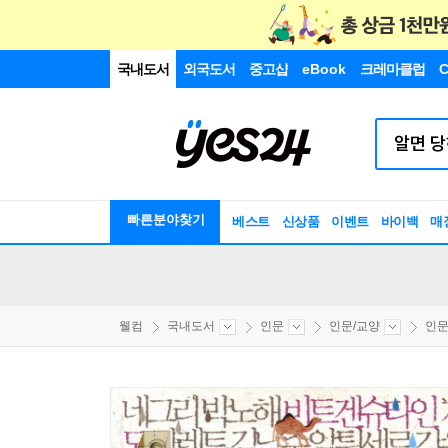
국내도서
외국도서
중고샵
eBook
크레마클럽
C
빠른분야찾기
베스트
신상품
이벤트
바이백
매
웰컴
국내도서
인문
인문/교양
인