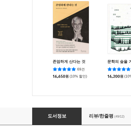
존엄하게 산다는 것
문학의 숲을 
69건
16,650
원
(10% 할인)
16,200
원
(10
철학적 시 읽기의 즐거움
도서정보
리뷰/한줄평
(49/12)