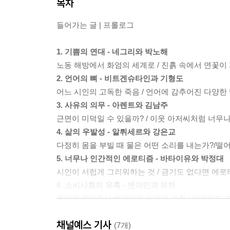
목차
들어가는 글 | 프롤로그
1. 기쁨의 연대 - 네그리와 박노해
노동 해방에서 화엄의 세계로 / 진흙 속에서 연꽃이
2. 언어의 뼈 - 비트겐슈타인과 기형도
어느 시인의 고독한 죽음 / 언어에 감추어진 다양한 
3. 사유의 의무 - 아렌트와 김남주
근면이 미덕일 수 있을까? / 이웃 아저씨처럼 너무
4. 삶의 우발성 - 알튀세르와 강은교
다정히 몸을 부빌 때 물은 어떤 소리를 내는가?/떨
5. 너무나 인간적인 에로티즘 - 바타이유와 박정대
시인이 서럽게 그리워하는 것 / 금기도 없다면 에로티즘
6. 소비사회의 유혹 - 벤야민과 유하
욕망의 집어등! / 벤야민의 미완의 기획,‘ 아케이드 
7. 무한으로서의 타자 - 레비나스와 원재훈
채널예스 기사
은행나무 아래서 작아지는 시인의 마음 / 유아론을 넘
(7개)