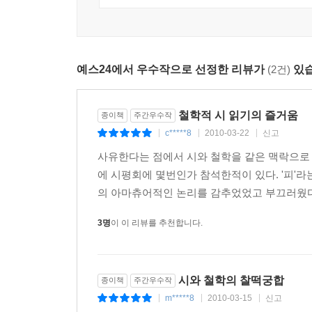
저자는 이렇게 어렵게만 느껴지는 현대 철학의 주
들어온다. 네그리와 박노해를 통해 ‘다중(Multit
‘인정투쟁’의 주요 개념을 이해하게 되는 것이다.
예스24에서 우수작으로 선정한 리뷰가
(2건)
있습
개념들을 아우른다. 각 장 뒤에 ‘더 읽어볼 책들’
책을 읽고 난 뒤, 현대 철학자의 주요 저서들, 
가타리의 《천 개의 고원》, 아도르노의 《부정변
철학적 시 읽기의 즐거움
종이책
주간우수작
맞닥뜨리더라도 전혀 주눅들지 않을 것이다. 왜냐하면
c*****8
2010-03-22
신고
|
|
|
들려주는 현대 철학의 세계로 빠져들다 보면 이제 ‘
사유한다는 점에서 시와 철학을 같은 맥락으로 
에 시평회에 몇번인가 참석한적이 있다. '피'
철학은 원래 어려운 학문이다. 돌아가지 말고 정면
의 아마츄어적인 논리를 감추었었고 부끄러웠다.
시 읽는 철학자 강신주를 따라가며 깨치는 새로운 
시가 읽히면 철학이 잡히고, 철학이 잡히면 우리의 
3명
이 이 리뷰를 추천합니다.
저자는 「들어가는 글」에서 시와 철학은 인문학의
이미지들이, 철학에는 이해하기 힘든 추상적 용어
시와 철학의 찰떡궁합
종이책
주간우수작
삶에 펼쳐진 거의 모든 풍경을 다 볼 수 있다고 자신
m*****8
2010-03-15
신고
|
|
|
봉우리에 올라 우리의 삶과 인생을 조망해 볼 수 있