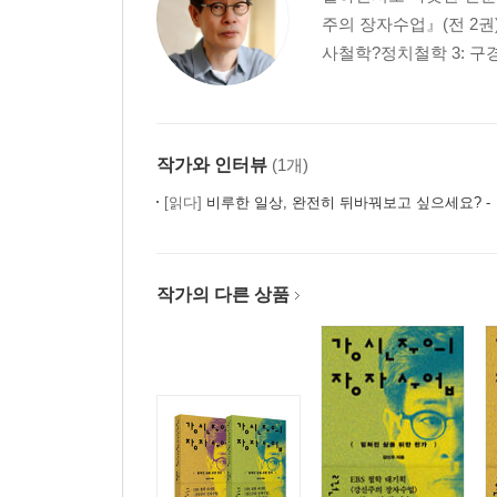
16. 미래 정치철학의 화두 - 아감벤과 한하운
주의 장자수업』(전 2권
벌거벗은 생명의 자리에 서서 / 생명정치(Biopolit
사철학?정치철학 3: 구경
17. 육화된 마음-메를로 - 퐁티와 정현종
사람들 사이에 있는 섬 / 역사와 육체로 얼룩진 나
18. 포스트모던의 모던함 - 리오타르와 이상
미쓰코시 백화점을 노래했던 모던보이 / 모던하다는 말의
작가와 인터뷰
(1개)
19. 사랑의 존재론적 숙명 - 바디우와 황지우
[읽다]
비루한 일상, 완전히 뒤바꿔보고 싶으세요? - 『철학
기다림, 기다림, 그리고 기다림! / 사랑이란 과연 하나
20. 인정에 목마른 인간 - 호네트와 박찬일
시인이 차를 몰고 강물에 뛰어든 이유 / 타자로부터
작가의 다른 상품
21. 한국 사유의 논리 - 박동환과 김준태
도시 너머에서 발견한 희망 / 도시 밖의 생명과 사
에필로그 | 참고문헌 | 시 출처