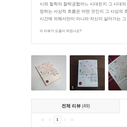
시와 철학의 찰떡궁합어느 시대든지 그 시대의 
정하는 사상적 흐름은 어떤 것인지 그 사상의 
시와 철학이 상대적으로 이해하기 어렵다고 해도
시간에 의해서만이 아니라 자신이 살아가는 그 
근본적인 이유는 시와 철학이 우리의 일상에 툭, 하
‘이해’보다는 ‘의지’가 더 중요하다. 저자는 철학
이 리뷰가 도움이 되었나요?
참신하게도 소설과 철학을 연결시켜 현대 자본주의
삶을 조망하는 저자의 시각과 일치하는 것이다. 그
때문에, 역사에서 철학자와 시인들이 인간의 자유
낯선 세계와 감각을 표현한 시와 어렵게 에둘러 
뒤를 따라 가게 될 것이다.
“어쩌면 이제 여러분들 자신이 21명의 시인들의 뒤
인간의 자유 그리고 기쁨을 노래하는 시가 멈추지 
5
되어도 좋을 것입니다. 억압을 정당화하는 거짓된
말을 창조할 수 있을 것입니다.”
전체 리뷰
(49)
1