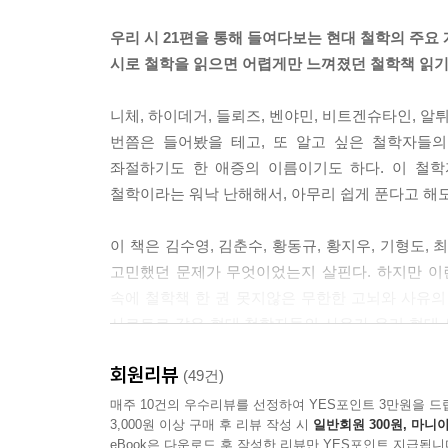
우리 시 21편을 통해 들여다보는 현대 철학의 주요
이탈리아의 현대 철학자 아감벤이라면 이런 문둥이들을 
시로 철학을 읽으면 어렵게만 느껴졌던 철학책 읽
희생으로는 바칠 수 없는 존재를 말하기 때문입니다.
는 생물들이지요. 이런 지렁이나 벌레를 죽인다고 해
니체, 하이데거, 들뢰즈, 벤야민, 비트겐슈타인, 알
수는 없는 존재들, 즉 호모 사케르로 지목된 인간이
번쯤은 들어봤을 테고, 또 알고 싶은 철학자들
로부터 어떠한 보호도 받지 못한다는 것을 의미합니다
좌절하기도 한 애증의 이름이기도 하다. 이 철학
사회는 이미 그들을 인간으로 생각하지 않기 때문이
철학이라는 워낙 난해해서, 아무리 쉽게 푼다고 해
---2장 「미래 정치철학의 화두-아감벤과 한하운」 중에서
이 책은 김수영, 김춘수, 황동규, 황지우, 기형도
고민했던 문제가 무엇이었는지 살핀다. 하지만 이런
속에 철학책 한 권 못지않은 무한한 고뇌와 사유의 
사르트르 같은 현대 철학자들의 사유가 우리 현대
현대 시인들이 고민했던 문제들과 다르지 않다는 점
회원리뷰
시집과 철학책, 과연 어느 쪽이 더 무거울까?
(49건)
분량은 짧지만 시 한 편 속에 담긴 사유는 결코 가볍
매주 10건의 우수리뷰를 선정하여 YES포인트 3만원을 드
3,000원 이상 구매 후 리뷰 작성 시
일반회원 300원, 마니아
eBook은 다운로드 후 작성한 리뷰만 YES포인트 지급됩니