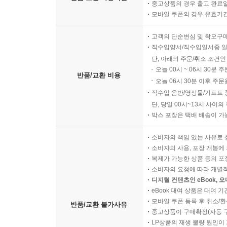
중고상품의 경우 출고 완료일
모바일 쿠폰의 경우 유효기간(
고객의 단순변심 및 착오구
직수입양서/직수입일서중 일
단, 아래의 주문/취소 조건인
오늘 00시 ~ 06시 30분 
반품/교환 비용
오늘 06시 30분 이후 주문
직수입 음반/영상물/기프트 
단, 당일 00시~13시 사이
박스 포장은 택배 배송이 가
소비자의 책임 있는 사유로 
소비자의 사용, 포장 개봉에 
복제가 가능한 상품 등의 포장을 
소비자의 요청에 따라 개별
디지털 컨텐츠인 eBook, 
eBook 대여 상품은 대여 기
모바일 쿠폰 등록 후 취소/환
반품/교환 불가사유
중고상품이 구매확정(자동 
LP상품의 재생 불량 원인이 기