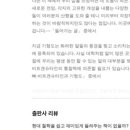
나는 이 책에서 우리 삶을 조망하는 데 도움이 되는
새로운 전망, 각자의 고유한 개성을 내뿜는 다양한 
들이 여러분의 산행을 도와 줄 테니 미리부터 걱정하
하는 것이 바람직하지만도 않다는 점입니다. 이곳
겁니다.---「들어가는 글」 중에서
지금 기형도는 화려한 말들의 풍경을 찢고 소리치는 
에 응축되어 있습니다. 사실 대학처럼 말이 많은 곳
절에 우리는 평생 동안 할 수 있는 말의 대부분을 
비트겐슈타인의 통찰력에 의존할 필요가 있습니다.
뼈-비트겐슈타인과 기형도」 중에서
이해하기 매우 어려운 구절이지요. 그렇다고 우리는
‘존재’, ‘ 존재자’, ‘사이-나눔’그리고 ‘존재와
사라질 수 있습니다. 우선 ‘존재’와‘존재자’부터 해결
출판사 리뷰
로, 그리고 ‘존재자’를 밝은 공간에서 보이는 ‘면경
가 존재를 ‘밝히면서 건너옴’으로, 그리고 존재자를
현대 철학을 쉽고 재미있게 들려주는 책이 없을까?
존재론-하이데거와 김춘수」 중에서