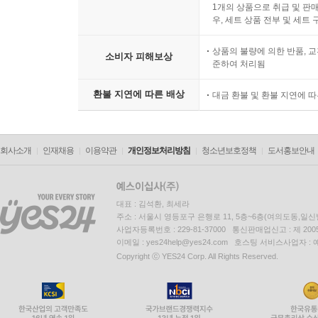
1개의 상품으로 취급 및 판매
우, 세트 상품 전부 및 세트
상품의 불량에 의한 반품, 교
소비자 피해보상
준하여 처리됨
환불 지연에 따른 배상
대금 환불 및 환불 지연에 
회사소개
인재채용
이용약관
개인정보처리방침
청소년보호정책
도서홍보안내
대표 : 김석환, 최세라
주소 : 서울시 영등포구 은행로 11, 5층~6층(여의도동,일신
사업자등록번호 : 229-81-37000 통신판매업신고 : 제 200
이메일 : yes24help@yes24.com 호스팅 서비스사업자 :
Copyright ⓒ YES24 Corp. All Rights Reserved.