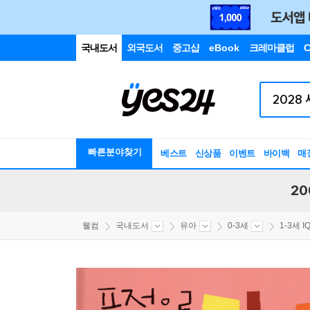
국내도서
외국도서
중고샵
eBook
크레마클럽
C
빠른분야찾기
베스트
신상품
이벤트
바이백
매
20
웰컴
국내도서
유아
0-3세
1-3세 