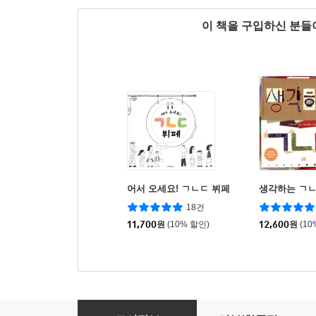
이 책을 구입하신 분
어서 오세요! ㄱㄴㄷ 뷔페
생각하는 ㄱ
18건
11,700
원
(10% 할인)
12,600
원
(10
표정으로 배우는 ㄱㄴㄷ