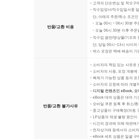
고객의 단순변심 및 착오구
직수입양서/직수입일서중 일
단, 아래의 주문/취소 조건인
오늘 00시 ~ 06시 30분 
반품/교환 비용
오늘 06시 30분 이후 주문
직수입 음반/영상물/기프트 
단, 당일 00시~13시 사이
박스 포장은 택배 배송이 가
소비자의 책임 있는 사유로 
소비자의 사용, 포장 개봉에 
복제가 가능한 상품 등의 포장을 
소비자의 요청에 따라 개별
디지털 컨텐츠인 eBook, 
eBook 대여 상품은 대여 기
모바일 쿠폰 등록 후 취소/환
반품/교환 불가사유
중고상품이 구매확정(자동 
LP상품의 재생 불량 원인이 기
시간의 경과에 의해 재판매가
전자상거래 등에서의 소비자
eBook 세트 상품은 일괄 