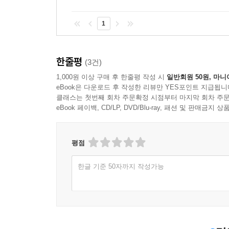
바로 우리 인생에 있어 실용?실천 철학으로, 진솔한
1
흔히들 사람의 인상을 보고 그 사람을 평가하고는 
작은 일에서부터 큰일까지 결정하는 데 영향을 미친
잘못된 근거로 사람을 평가하고, 대사를 그르치는 일
한줄평
(3건)
허영만 화백의 만화로 새롭게 조명되는 사람의 얼굴,
1,000원 이상 구매 후 한줄평 작성 시
일반회원 50원, 마니
자칫 외모지상주의를 조장하거나 외모에 대한 잘못
eBook은 다운로드 후 작성한 리뷰만 YES포인트 지급됩니
않고, 마음의 변화와 관상의 변화를 동시에 추구해
클래스는 첫번째 회차 주문확정 시점부터 마지막 회차 주문
심법, 즉 마음의 지혜를 다루는 만화가 될 것이다.
eBook 페이백, CD/LP, DVD/Blu-ray, 패션 및 판매금
『꼴』 뒷이야기
평점
중국 고대 인물부터 서양인까지,
한글 기준 50자까지 작성가능
정치인, 연예인부터 현상수배범까지…
34년 동안 천착한 것이 사람의 얼굴이지만 또 그만
만나 사사 받은 지 2년이 넘었다.
그동안 다룬 자료는 중국 고대의 인물부터 한국