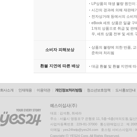
LP상품의 재생 불량 원인이 기
시간의 경과에 의해 재판매가
전자상거래 등에서의 소비자
eBook 세트 상품은 일괄 
1개의 상품으로 취급 및 판매
우, 세트 상품 전부 및 세트
상품의 불량에 의한 반품, 교
소비자 피해보상
준하여 처리됨
환불 지연에 따른 배상
대금 환불 및 환불 지연에 
회사소개
인재채용
이용약관
개인정보처리방침
청소년보호정책
도서홍보안내
대표 : 김석환, 최세라
주소 : 서울시 영등포구 은행로 11, 5층~6층(여의도동,일신
사업자등록번호 : 229-81-37000 통신판매업신고 : 제 200
이메일 : yes24help@yes24.com 호스팅 서비스사업자 :
Copyright ⓒ YES24 Corp. All Rights Reserved.