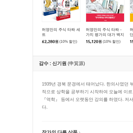
인생은 누구나 운명의 호텔에 예약되어 있다
산 좋고 물 좋은 정자 없다
선캡을 벗어라
화근은 스스로 만든다
허영만의 주식 타짜 세
허영만의 주식 타짜 -
허
성형의 효과 ① 가난뱅이 코가 부자 코 될 수 없다
트
가치 평가의 대가 백지
단
윤·김철광
성형의 효과 ② 있는 복이 새나가는 건 막을 수 있다
62,280
원
(10% 할인)
15,120
원
(10% 할인)
1
성형의 효과 ③ 길흉은 다스릴 수 있다
깨달은 자가 거지를 보면…
감수 :
신기원
(申箕源)
치아는 많아야 좋다
하얀 치아
치아는 건강의 바로미터
1939년 경북 문경에서 태어났다. 한의사였던 
덧니
적으로 상학을 공부하기 시작하여 오늘에 이르고
개이빨
『역학』 등에서 오랫동안 강의를 하였다. 저
치아 38개면 황제, 28개면 하인
다.
상어이빨과 소이빨
대나무와 등나무
그릇의 크기
작가의 다른 상품