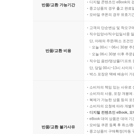
디지털 콘텐츠인 eBook의 
반품/교환 가능기간
중고상품의 경우 출고 완료일
모바일 쿠폰의 경우 유효기간(
고객의 단순변심 및 착오구
직수입양서/직수입일서중 일
단, 아래의 주문/취소 조건인
오늘 00시 ~ 06시 30분 
반품/교환 비용
오늘 06시 30분 이후 주문
직수입 음반/영상물/기프트 
단, 당일 00시~13시 사이
박스 포장은 택배 배송이 가
소비자의 책임 있는 사유로 
소비자의 사용, 포장 개봉에 
복제가 가능한 상품 등의 포장을 
소비자의 요청에 따라 개별
디지털 컨텐츠인 eBook, 
eBook 대여 상품은 대여 기
모바일 쿠폰 등록 후 취소/환
반품/교환 불가사유
중고상품이 구매확정(자동 