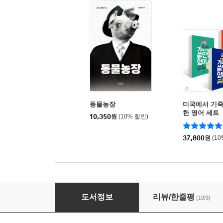
동물농장
미국에서 기죽
한 영어 세트
10,350
원
(10% 할인)
37,800
원
(1
꼴 (7)
도서정보
리뷰/한줄평
(10/3)