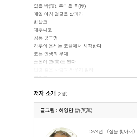
엷을 박(薄), 두터울 후(厚)
매일 아침 얼굴을 살피라
화살코
대추씨코
침통 콧구멍
하루의 운세는 코끝에서 시작한다
코는 인생의 무대
푼돈이 관(貫)돈 된다
법령 깊은 사람과 싸우지 말라
개기름
콧방울과 비자금
저자 소개
개코
(2명)
코털은 잘 다듬으라
콧구멍은 가슴의 통로
글그림 :
허영만
(許英萬)
나는 들창코다
처복
1974년 《집을 찾아
실력과 재복은 정비례하지 않는다