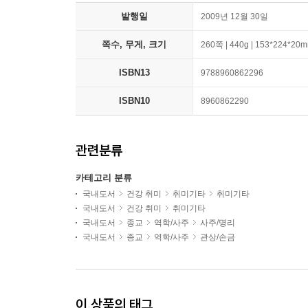
발행일
2009년 12월 30일
쪽수, 무게, 크기
260쪽 | 440g | 153*224*20
ISBN13
9788960862296
ISBN10
8960862290
관련분류
카테고리 분류
국내도서
건강 취미
취미기타
취미기타
국내도서
건강 취미
취미기타
국내도서
종교
역학/사주
사주/명리
국내도서
종교
역학/사주
관상/손금
이 상품의 태그