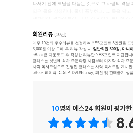
나서기 전에 코털을 다듬는 것으로 그 사람의 격을 
입은 물을 상징한다. 물이 풍부하고, 그 물을 담
샛강이다. 샛강의 물이 넉넉해야 바다가 풍부할 수 
평소 신기원 선생은 성형에 대해 “겉을 바꾼다고 속도
회원리뷰
말해왔다. 꼴 연재를 시작하고 2년, 그동안 상법
(10건)
한층 깊이 있는 관상 체계를 알려준다. 성형을 한
매주 10건의 우수리뷰를 선정하여 YES포인트 3만원을 드
3,000원 이상 구매 후 리뷰 작성 시
일반회원 300원, 마니아
있을까? 한층 깊어진 꼴의 세계에서 인생의 길흉을 
eBook은 다운로드 후 작성한 리뷰만 YES포인트 지급됩니
클래스는 첫번째 회차 주문확정 시점부터 마지막 회차 주문
13만 장의 그림을 그리는 동안
사락 독서모임으로 진행된 클래스는 사락 독서모임 게시판
평생 따라다녔던 허영만 화백의 화두 ‘얼굴’의 비밀!
eBook 페이백, CD/LP, DVD/Blu-ray, 패션 및 판매금
사람의 얼굴을 보고 과거와 미래를 내다본다는 것
만한 이유가 있다.
평생을 만화 그리는 것 외에는 딴 데로 눈 돌려본
10
명의 예스24 회원이 평가한
만화의 중요한 가치 중 하나가 현장성인 만큼 그의
8.
허영만 화백 인생의 화두이며, 밑천이기도 하다.
그 인물들의 얼굴을 지면에 다시 살려내면서 작가는