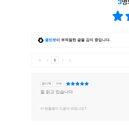
3
명
이웃들까지 방대하고 다양하다. 특히 국내에서 발
이른다. 그만큼 관상과 인생 지혜에 대한 깊이 또한
관상을 공부하면서 깨달은 것은 얼굴 한 곳 한 
허영만 화백의 위트 가득한 이야기 속에서 삶의 지
역작이 될 것이다!
클린봇
이 부적절한 글을 감지 중입니다.
* 『꼴』 이야기는 8권에서도 계속됩니다.
1
종이책
구매
질 읽고 있습니다
이 한줄평이 도움이 되었나요?