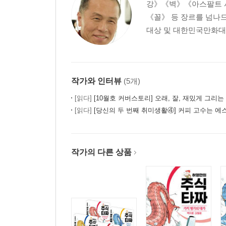
강》《벽》《아스팔트 
생강 한 배 다 먹고 맵다는 말 한마디 없다
《꼴》 등 장르를 넘나드
복은 마음에 있다 음탕한 기운
대상 및 대한민국만화대상,
인중은 수명과 자손
십인십색, 백인백색
인중의 한일자 주름
부모 중 어느 쪽이 더 오래 살까
작가와 인터뷰
(5개)
인중이 좋으면 자손 욕심이 많다
들린 입술 입은 알고 있다
[읽다]
[10월호 커버스토리] 오래, 잘, 재밌게 그리는
[읽다]
[당신의 두 번째 취미생활④] 커피 고수는 에스프레소만 마실까? -
보라색 입술
세상 모든 일은 때가 있다
그릴 수 없는 입
여자의 일생
작가의 다른 상품
부인을 알고 싶으면 그 아들을 보라
되는 일이 없으면 도와줄 수도 없다
주름은 샛강
마음은 모양을 바꾼다
부자 거지