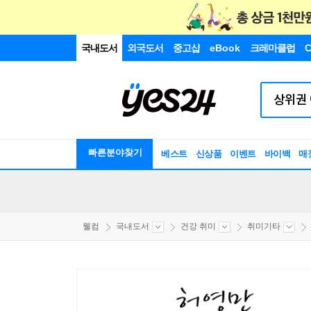
국내도서
외국도서
중고샵
eBook
크레마클럽
C
빠른분야찾기
베스트
신상품
이벤트
바이백
매
웰컴
국내도서
건강 취미
취미기타