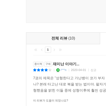
사람의 인생이란 무엇인가? 사람의 운명은 타고나는
쌀독 때문에 근심 그칠 날이 없는가? 아름답고 
단서는 무엇인가?
30여 년 마음에 가장 큰 의문으로 남았던 사람의
다루는 관상은 그래서 작가에게 더없이 흥미롭고, 
전체 리뷰
(10)
34년의 기다림, 3년여의 준비 기간을 거쳐 얼굴의
1
변하고 운도 변한다는 것. 타고난 관상은 어쩔 수 
‘원고를 만들기 위해 이보다 많은 공부를 한 적은 
많은 사람들을 만나왔는지도 모른다.
재미난 이야기...
종이책
구매
i***n
2020-04-01
신고
|
|
|
진솔한 인생관과 진실한 삶의 지혜를 다듬어가는
7권의 제목은 "성형한다고 가난뱅이 코가 부자 
처세의 학문, 관상
나? 본래 타고난 대로 복을 받는 법이야. 팔자
형했음을 밝힌 이들 중에 성형이후에 훨씬 성공하
인간의 운명은 고대부터 현재까지 사람들의 끊임
사람들로부터 사랑을 받고 있다. 관상은 대개 입
이 리뷰가 도움이 되었나요?
단순하지 않다. 크게는 정치 관계에서 작게는 처세