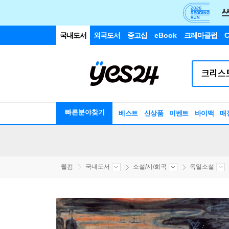
국내도서
외국도서
중고샵
eBook
크레마클럽
C
빠른분야찾기
베스트
신상품
이벤트
바이백
매
웰컴
국내도서
소설/시/희곡
독일소설