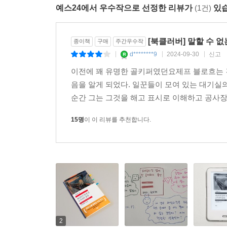
떠올리는 영화 속 장면이나 신문의 다른 기사들처
예스24에서 우수작으로 선정한 리뷰가
(1건)
있습
것이다. 자기 존재와 행위로부터 철저하게 유리된 
당연히 피해야 할 경찰이나 세관원에게 벙어리 학생의
[북클러버] 말할 수 
소설은 살인이라는 굵직한 사건이 아니라, 인물에 
종이책
구매
주간우수작
단어들의 나열, 맥락 없는 대화 속 극단적인 말놀이
d********9
2024-09-30
신고
|
|
|
일치시키며 매순간 이를 받아들이는 독자를 당혹스
이전에 꽤 유명한 골키퍼였던요제프 블로흐는 
만든다. 예의 범죄소설이 일종의 충격에서 팽팽한
음을 알게 되었다. 일꾼들이 모여 있는 대기실
의심과 불안 가운데 독자를 버려 둔 채 허탈하게 
순간 그는 그것을 해고 표시로 이해하고 공사장을
소통하지 못하고 소외와 단절, 불안과 강박을 느끼는
15명
이 이 리뷰를 추천합니다.
2