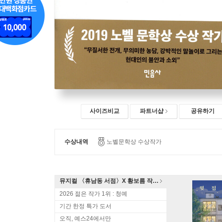
사이즈비교
파트너샵
공유하기
수상내역
노벨문학상 수상작가
뮤지컬 〈휴남동 서점〉X 황보름 작가 북토크
2026 젊은 작가 1위 : 청예
기간 한정 특가 도서
오직, 예스24에서만