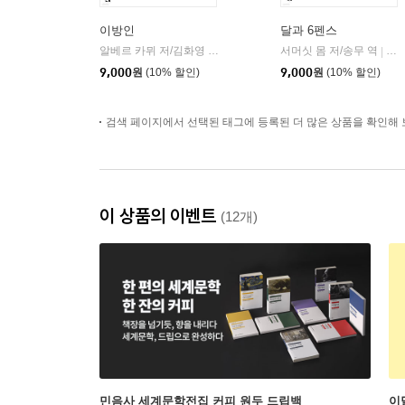
이방인
달과 6펜스
알베르 카뮈 저/김화영 역
민음사
서머싯 몸 저/송무 역
민
|
|
9,000
원
(10% 할인)
9,000
원
(10% 할인)
검색 페이지에서 선택된 태그에 등록된 더 많은 상품을 확인해 
이 상품의 이벤트
(12개)
민음사 세계문학전집 커피 원두 드립백
이