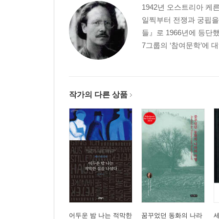
1942년 오스트리아 케
일찍부터 전쟁과 궁핍을 
들』로 1966년에 등단했
7그룹의 ‘참여문학’에 
작가의 다른 상품
어두운 밤 나는 적막한
꿈꾸었던 동화의 나라
세