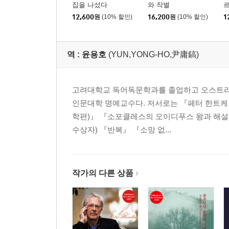
집을 나섰다
와 작별
12,600
원
(10% 할인)
16,200
원
(10% 할인)
1
역 :
윤용호
(YUN,YONG-HO,尹庸鎬)
고려대학교 독어독문학과를 졸업하고 오스트리
인문대학 명예교수다. 저서로는 『페터 한트케 
학편)』 『소포클레스의 오이디푸스 왕과 해설
수상자) 『반복』 『소망 없...
작가의 다른 상품