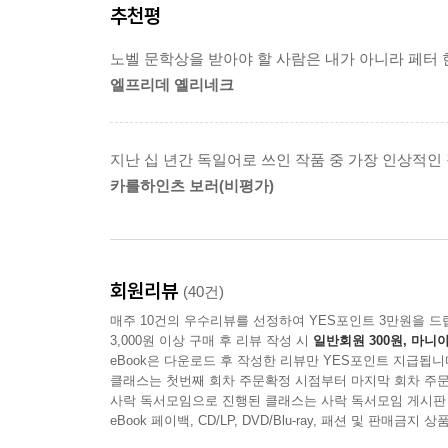
추천평
제자리를 잃은 그의 불안을 정확히 꿰뚫었기 때문
느끼는 불안은 살인이라는 극단적인 선택을 불러올
노벨 문학상을 받아야 할 사람은 내가 아니라 페터 
블로흐는 누구와도 정상적인 대화를 하지 못한다.
엘프리데 옐리네크
돌아가고 전처는 통화 내내 그에게 아무것도 묻지
매표원 아가씨와의 대화에서 불쾌함을 느낀 것도 그
넘겨 버리고 그와 무관한 자기 얘기만 늘어놓았기 
지난 십 년간 독일어로 쓰인 작품 중 가장 인상적인
튕겨져 나오거나 맥락 없이 뒤엉켜 다른 곳으로 
카를하인츠 보러(비평가)
소리같이 무의미한 기계음에서 안정을 느낀다. 자기 
큰 고립감과 불안을 느끼고, 그에 대한 보상을 인간
“공격수나 공으로부터 시선을 돌려 골키퍼만 바라보
회원리뷰
(40건)
부자연스러운 일이니까요.” (중략) 말하자면, 누
매주 10건의 우수리뷰를 선정하여 YES포인트 3만원을 드
때문이다.(본문 119쪽)
3,000원 이상 구매 후 리뷰 작성 시
일반회원 300원, 마니아
eBook은 다운로드 후 작성한 리뷰만 YES포인트 지급됩니
축구 경기 내내 골키퍼를 보고 있는 사람은 거의 
클래스는 첫번째 회차 주문확정 시점부터 마지막 회차 주문
사락 독서모임으로 진행된 클래스는 사락 독서모임 게시판
이루어지기에 결정적인 순간에는 모두가 골키퍼를 
eBook 페이백, CD/LP, DVD/Blu-ray, 패션 및 판매금
방향으로 시선을 돌리고 골키퍼는 다시 긴 시간 