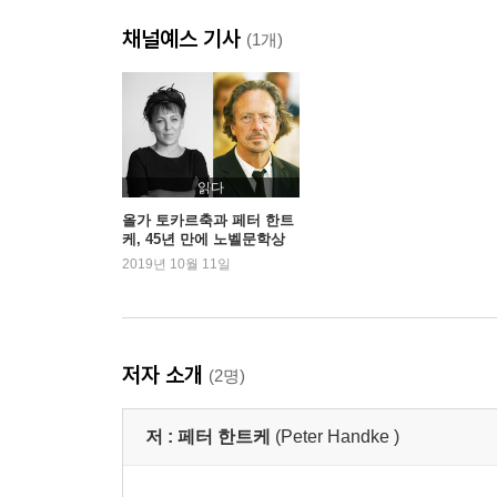
채널예스 기사
(1개)
읽다
올가 토카르축과 페터 한트
케, 45년 만에 노벨문학상
동시 수상
2019년 10월 11일
저자 소개
(2명)
저 :
페터 한트케
(Peter Handke )