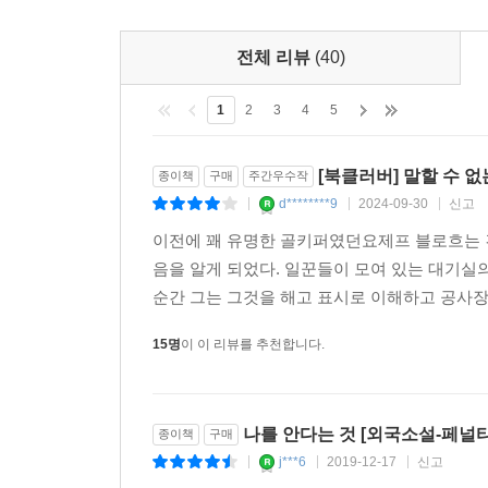
전체 리뷰
(40)
1
2
3
4
5
[북클러버] 말할 수 
종이책
구매
주간우수작
d********9
2024-09-30
신고
|
|
|
이전에 꽤 유명한 골키퍼였던요제프 블로흐는 
음을 알게 되었다. 일꾼들이 모여 있는 대기실
순간 그는 그것을 해고 표시로 이해하고 공사장을
15명
이 이 리뷰를 추천합니다.
나를 안다는 것 [외국소설-페널티
종이책
구매
j***6
2019-12-17
신고
|
|
|