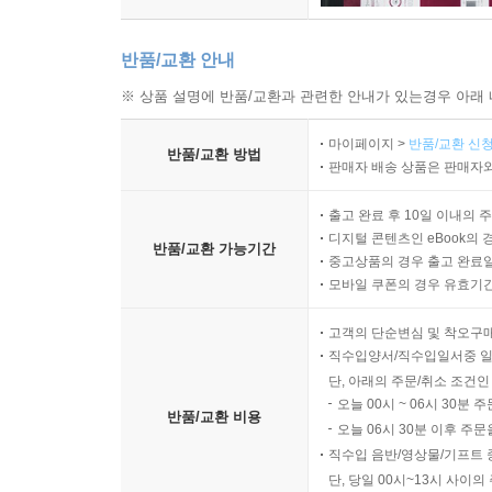
반품/교환 안내
※ 상품 설명에 반품/교환과 관련한 안내가 있는경우 아래 
마이페이지 >
반품/교환 신청
반품/교환 방법
판매자 배송 상품은 판매자와
출고 완료 후 10일 이내의 
디지털 콘텐츠인 eBook의 
반품/교환 가능기간
중고상품의 경우 출고 완료일
모바일 쿠폰의 경우 유효기간(
고객의 단순변심 및 착오구
직수입양서/직수입일서중 일
단, 아래의 주문/취소 조건인
오늘 00시 ~ 06시 30분 
반품/교환 비용
오늘 06시 30분 이후 주문
직수입 음반/영상물/기프트 
단, 당일 00시~13시 사이