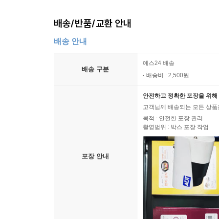
배송/반품/교환 안내
배송 안내
예스24 배송
배송 구분
배송비 : 2,500원
안전하고 정확한 포장을 위해 
고객님께 배송되는 모든 상품을
목적 : 안전한 포장 관리
촬영범위 : 박스 포장 작업
포장 안내