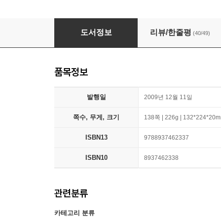
페널티킥 앞에 선 골키퍼의 불안
도서정보
리뷰/한줄평
(40/49)
품목정보
발행일
2009년 12월 11일
쪽수, 무게, 크기
138쪽 | 226g | 132*224*20
ISBN13
9788937462337
ISBN10
8937462338
관련분류
카테고리 분류