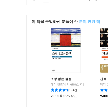
이 책을 구입하신 분들이 산
분야 연관 책
소망 없는 불행
관객
페터 한트케 저/윤용호 역
민음사
페터 
|
94건
9,000
원
(10% 할인)
9,00