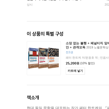
상시
20
이 상품의 특별 구성
소망 없는 불행 + 페널티킥 앞
안 + 관객모독
2019 노벨문학
전3권
페터 한트케 저/윤용호 역
민음사
|
25,200
원
(10% 할인)
카트에 넣기
책소개
현대 독일 문학을 대표하는 작가 페터 한트케의 『