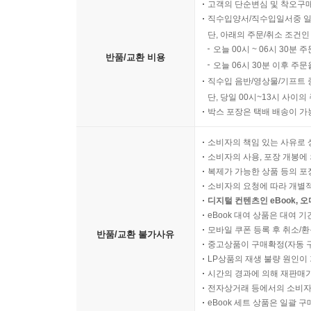
고객의 단순변심 및 착오구
직수입양서/직수입일서중 일
단, 아래의 주문/취소 조건인
오늘 00시 ~ 06시 30분 
반품/교환 비용
오늘 06시 30분 이후 주문
직수입 음반/영상물/기프트 
단, 당일 00시~13시 사이
박스 포장은 택배 배송이 가
소비자의 책임 있는 사유로 
소비자의 사용, 포장 개봉에 
복제가 가능한 상품 등의 포장을 
소비자의 요청에 따라 개별
디지털 컨텐츠인 eBook, 
eBook 대여 상품은 대여 기
모바일 쿠폰 등록 후 취소/환
반품/교환 불가사유
중고상품이 구매확정(자동 
LP상품의 재생 불량 원인이 기
시간의 경과에 의해 재판매가
전자상거래 등에서의 소비자
eBook 세트 상품은 일괄 