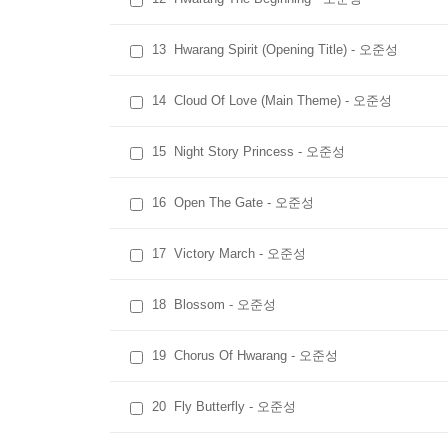
13
Hwarang Spirit (Opening Title) - 오준성
14
Cloud Of Love (Main Theme) - 오준성
15
Night Story Princess - 오준성
16
Open The Gate - 오준성
17
Victory March - 오준성
18
Blossom - 오준성
19
Chorus Of Hwarang - 오준성
20
Fly Butterfly - 오준성