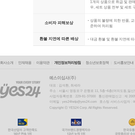
1개의 상품으로 취급 및 판매
우, 세트 상품 전부 및 세트
상품의 불량에 의한 반품, 교
소비자 피해보상
준하여 처리됨
환불 지연에 따른 배상
대금 환불 및 환불 지연에 
회사소개
인재채용
이용약관
개인정보처리방침
청소년보호정책
도서홍보안내
대표 : 김석환, 최세라
주소 : 서울시 영등포구 은행로 11, 5층~6층(여의도동,일신
사업자등록번호 : 229-81-37000 통신판매업신고 : 제 200
이메일 : yes24help@yes24.com 호스팅 서비스사업자 :
Copyright ⓒ YES24 Corp. All Rights Reserved.