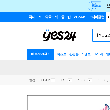
국내도서
외국도서
중고샵
eBook
크레마클럽
C
빠른분야찾기
베스트
신상품
이벤트
바이백
매
웰컴
CD/LP
OST
드라마
드라마(라