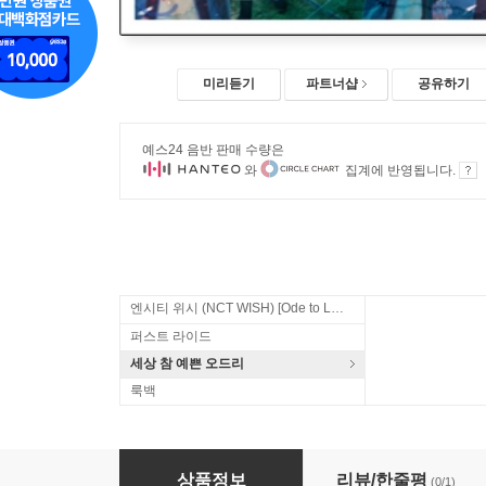
미리듣기
파트너샵
공유하기
예스24 음반 판매 수량은
와
집계에 반영됩니다.
엔시티 위시 (NCT WISH) [Ode to Love]
퍼스트 라이드
세상 참 예쁜 오드리
룩백
화랑 (KBS 2TV 월화드라마) OST
상품정보
리뷰/한줄평
(0/1)