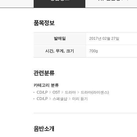
품목정보
발매일
2017년 02월 27일
시간, 무게, 크기
700g
관련분류
카테고리 분류
CD/LP
OST
드라마
드라마(라이센스)
CD/LP
스페셜샵
미리 듣기
음반소개