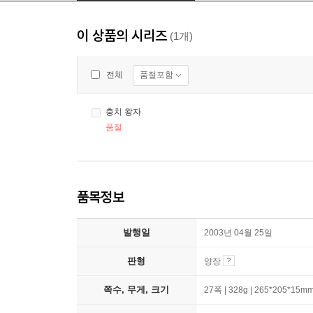
이 상품의 시리즈
(1개)
품절포함
전체
충치 왕자
품절
품목정보
발행일
2003년 04월 25일
판형
양장
쪽수, 무게, 크기
27쪽 | 328g | 265*205*15m