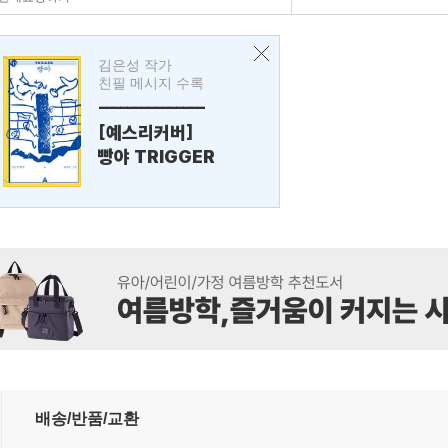
김은성 작가
친필 메시지 수록
---------------
[예스리커버]
빵야 TRIGGER
배송/반품/교환