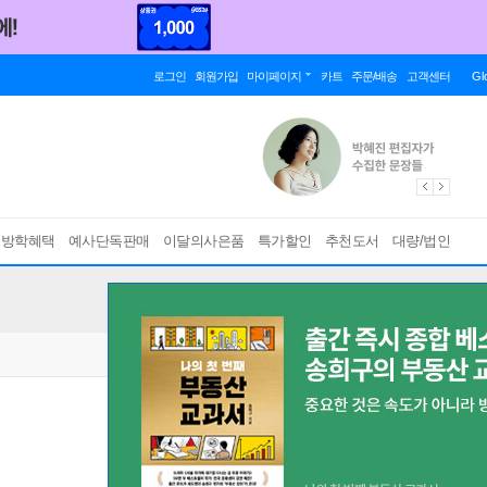
로그인
회원가입
마이페이지
카트
주문/배송
고객센터
Gl
름방학혜택
예사단독판매
이달의사은품
특가할인
추천도서
대량/법인