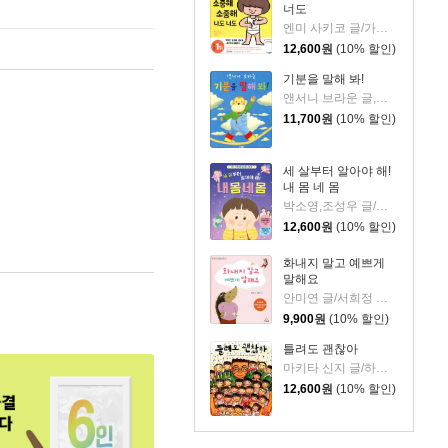
너도
엔미 사키코 글/가와하라 미즈마루 그림/권남희 역
12,600
원
(10% 할인)
기분을 말해 봐!
앤서니 브라운 글,그림/홍연미 역
11,700
원
(10% 할인)
세 살부터 알아야 해!
내 몸 네 몸
박소영,조성우 글/이서영 그림
12,600
원
(10% 할인)
화내지 말고 예쁘게
말해요
안미연 글/서희정 그림
9,900
원
(10% 할인)
틀려도 괜찮아
마키타 신지 글/하세가와 토모코 그림/유문조 옮김
12,600
원
(10% 할인)