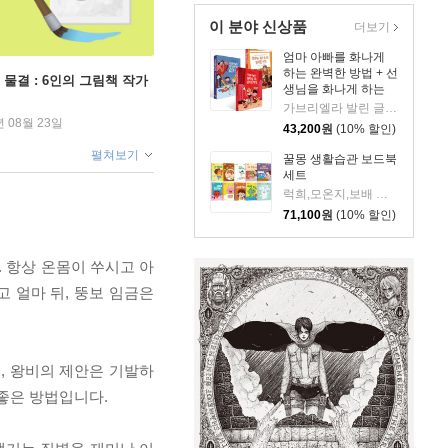
이 분야 신상품
더보기
엄마 아빠를 화나게
하는 완벽한 방법 + 선
 물결 : 6인의 그림책 작가
생님을 화나게 하는
완벽한 방법 + 엄마 아
가브리엘라 발린 글/안나 아파리시오 카탈라 그림/김여진 역
빠를 진정시키는 최고
년 08월 23일
43,200
원
(10% 할인)
의 방법 세트
펼쳐보기
꿀몽 생활습관 보드북
세트
럭희,모온지,보배 글/국설희,김병남,김희영,석란희,엄수지,윤희재 등그림/양승현 역
71,100
원
(10% 할인)
. 항상 온몸이 쑤시고 아
고 얼마 뒤, 뚱보 임금은
, 왕비의 제안은 기발하
 좋은 방법입니다.