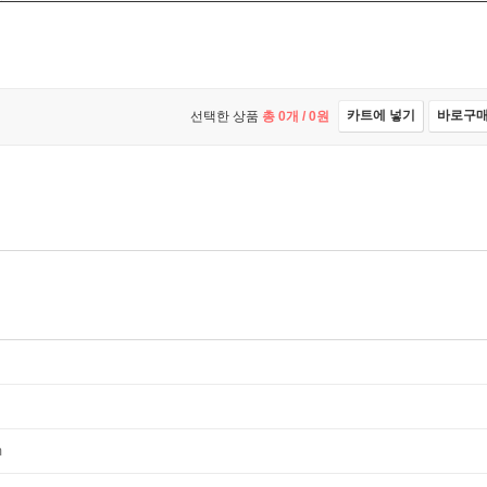
카트에 넣기
바로구
선택한 상품
총
0
개 /
0
원
m