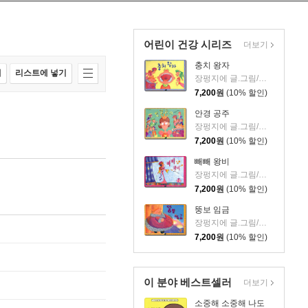
어린이 건강 시리즈
더보기
충치 왕자
매
리스트에 넣기
장펑지에 글.그림/꿈꼬 역
7,200
원
(10% 할인)
안경 공주
장펑지에 글.그림/꿈꼬 역
7,200
원
(10% 할인)
빼빼 왕비
장펑지에 글.그림/꿈꼬 역
7,200
원
(10% 할인)
뚱보 임금
장펑지에 글.그림/꿈꼬 역
7,200
원
(10% 할인)
이 분야 베스트셀러
더보기
소중해 소중해 나도