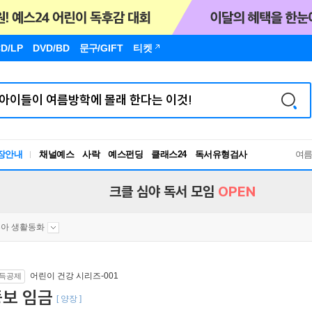
D/LP
DVD/BD
문구
/GIFT
티켓
장안내
채널예스
사락
예스펀딩
클래스24
독서유형검사
여
RBTI Lab
독서유형검사
크클 심야 독서 모임
OPEN
아 생활동화
어린이 건강 시리즈-001
득공제
뚱보 임금
[ 양장 ]