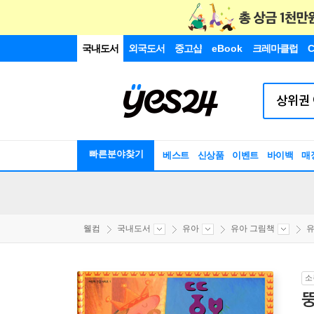
국내도서
외국도서
중고샵
eBook
크레마클럽
C
빠른분야찾기
베스트
신상품
이벤트
바이백
매
웰컴
국내도서
유아
유아 그림책
유
소