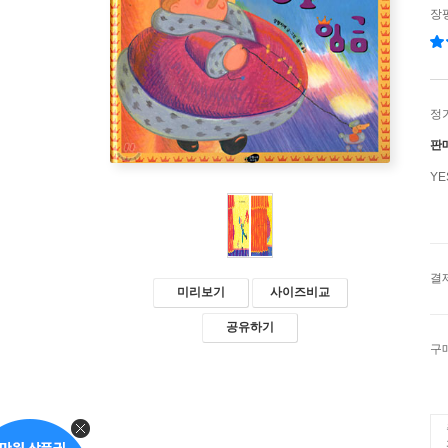
장펑
정
판
Y
결
미리보기
사이즈비교
공유하기
구