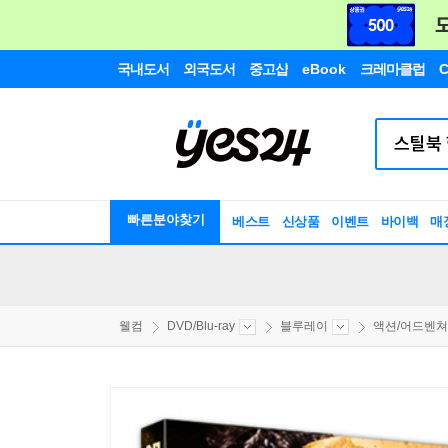
국내도서
외국도서
중고샵
eBook
크레마클럽
C
빠른분야찾기
베스트
신상품
이벤트
바이백
매
웰컴
DVD/Blu-ray
블루레이
액션/어드벤쳐/S