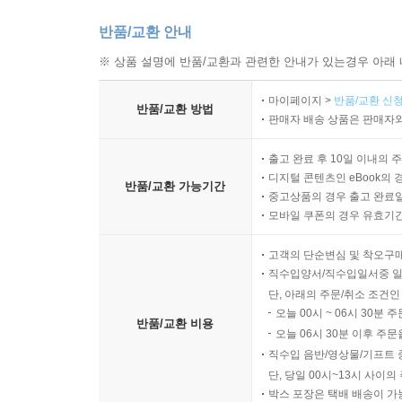
반품/교환 안내
※ 상품 설명에 반품/교환과 관련한 안내가 있는경우 아래 
마이페이지 >
반품/교환 신청
반품/교환 방법
판매자 배송 상품은 판매자와
출고 완료 후 10일 이내의 
디지털 콘텐츠인 eBook의 
반품/교환 가능기간
중고상품의 경우 출고 완료일
모바일 쿠폰의 경우 유효기간(
고객의 단순변심 및 착오구
직수입양서/직수입일서중 일
단, 아래의 주문/취소 조건인
오늘 00시 ~ 06시 30분 
반품/교환 비용
오늘 06시 30분 이후 주문
직수입 음반/영상물/기프트 
단, 당일 00시~13시 사이
박스 포장은 택배 배송이 가