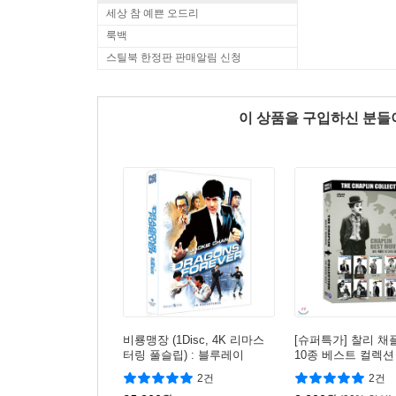
세상 참 예쁜 오드리
룩백
스틸북 한정판 판매알림 신청
이 상품을 구입하신 분
비룡맹장 (1Disc, 4K 리마스
[슈퍼특가] 찰리 채
터링 풀슬립) : 블루레이
10종 베스트 컬렉션
왕+라임라이트+살
2건
2건
+위대한 독재자+모