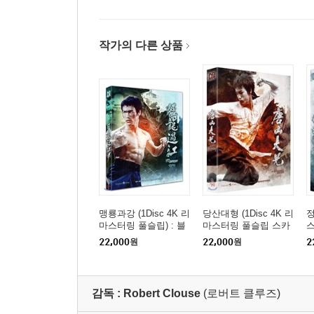
작가의 다른 상품
맹룡과강 (1Disc 4K 리
당산대형 (1Disc 4K 리
정
마스터링 풀슬립) : 블
마스터링 풀슬립 스카
스
루레이
나보 케이스) : 블루레
22,000
원
22,000
원
2
이
감독 :
Robert Clouse
(로버트 클루즈)