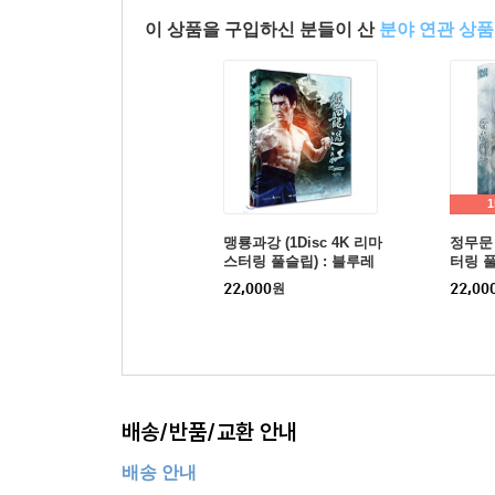
이 상품을 구입하신 분들이 산
분야 연관 상품
맹룡과강 (1Disc 4K 리마
정무문 
스터링 풀슬립) : 블루레
터링 풀
이
22,000
원
22,00
배송/반품/교환 안내
배송 안내