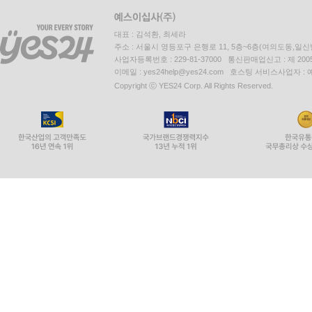
대표 : 김석환, 최세라
주소 : 서울시 영등포구 은행로 11, 5층~6층(여의도동,일신
사업자등록번호 : 229-81-37000 통신판매업신고 : 제 200
이메일 : yes24help@yes24.com 호스팅 서비스사업자 :
Copyright ⓒ YES24 Corp. All Rights Reserved.