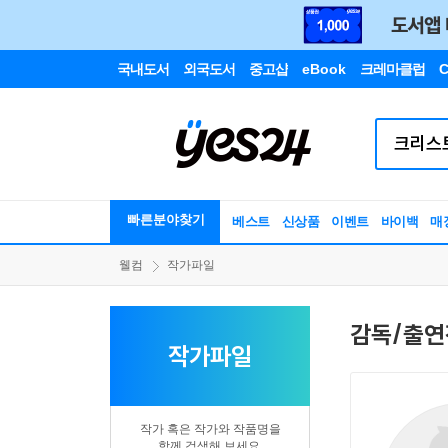
국내도서
외국도서
중고샵
eBook
크레마클럽
C
빠른분야찾기
베스트
신상품
이벤트
바이백
매
웰컴
작가파일
감독/출연
작가파일
작가 혹은 작가와 작품명을
함께 검색해 보세요.