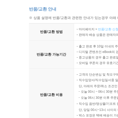
반품/교환 안내
※ 상품 설명에 반품/교환과 관련한 안내가 있는경우 아래 
마이페이지 >
반품/교환 신청
반품/교환 방법
판매자 배송 상품은 판매자와
출고 완료 후 10일 이내의 
디지털 콘텐츠인 eBook의 
반품/교환 가능기간
중고상품의 경우 출고 완료일
모바일 쿠폰의 경우 유효기간(
고객의 단순변심 및 착오구
직수입양서/직수입일서중 일
단, 아래의 주문/취소 조건인
오늘 00시 ~ 06시 30분 
반품/교환 비용
오늘 06시 30분 이후 주문
직수입 음반/영상물/기프트 
단, 당일 00시~13시 사이
박스 포장은 택배 배송이 가