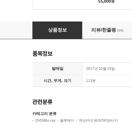
55,000
원
맹룡과강 (1Disc 4K 리마스터링 풀슬립) : 블루
상품정보
리뷰/한줄평
(0/0)
품목정보
발매일
2017년 02월 24일
시간, 무게, 크기
113분
관련분류
카테고리 분류
DVD/Blu-ray
블루레이
액션/어드벤쳐/SF/판타지