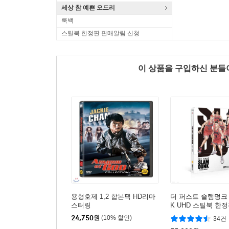
세상 참 예쁜 오드리
룩백
스틸북 한정판 판매알림 신청
이 상품을 구입하신 분
용형호제 1,2 합본팩 HD리마
더 퍼스트 슬램덩크 (1
스터링
K UHD 스틸북 한정판
레이
24,750
원
(10% 할인)
34건