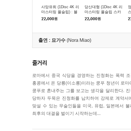
사망유희 (1Disc 4K 리
당산대형 (1Disc 4K 리
정
마스터링 풀슬립) : 블
마스터링 풀슬립 스카
스
루레이
나보 케이스) : 블루레
22,000
원
22,000
원
2
이
출연 :
묘가수
(Nora Miao)
줄거리
로마에서 중국 식당을 경영하는 진청화는 폭력 조
홍콩에서 온 당룡(이소룡)이라는 쿵푸 청년이 로마
쿵푸로 혼내주는 그를 보고는 생각을 달리한다. 진
당하자 두목은 진청화를 납치하여 강제로 계약서에
맞설 수 있는 무술인들을 미국, 유럽, 일본에서 
최후의 대결을 벌이기 시작하는데...