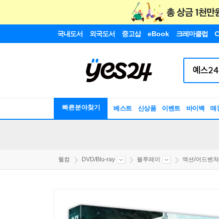
국내도서
외국도서
중고샵
eBook
크레마클럽
C
빠른분야찾기
베스트
신상품
이벤트
바이백
매
웰컴
DVD/Blu-ray
블루레이
액션/어드벤쳐/S