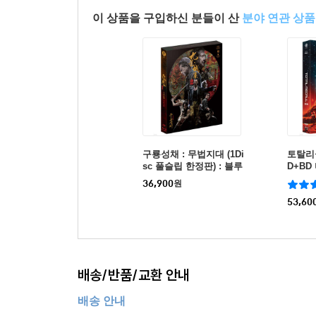
이 상품을 구입하신 분들이 산
분야 연관 상품
구룡성채 : 무법지대 (1Di
토탈리콜 
sc 풀슬립 한정판) : 블루
D+B
레이
풀슬립 
36,900
원
: 블루
53,60
배송/반품/교환 안내
배송 안내