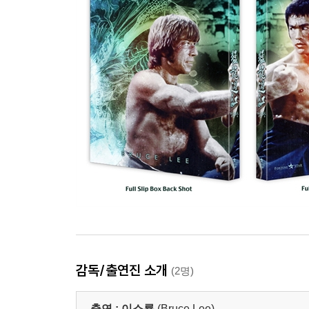
감독/출연진 소개
(2명)
출연 :
이소룡
(Bruce Lee)