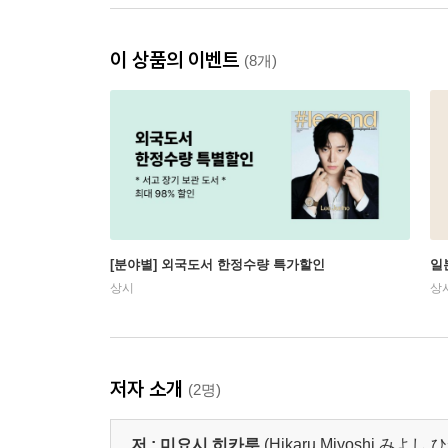
이 상품의 이벤트
(8개)
[분야별] 외국도서 한정수량 특가할인
일
상시
상
저자 소개
(2명)
저 :
미요시 히카루
(Hikaru Miyoshi,みよし