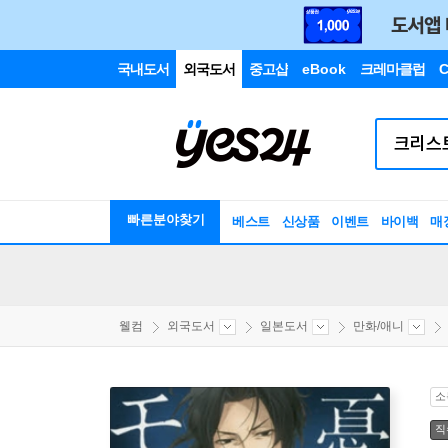
국내도서
외국도서
중고샵
eBook
크레마클럽
C
빠른분야찾기
베스트
신상품
이벤트
바이백
매
웰컴
외국도서
일본도서
만화/애니
소
직