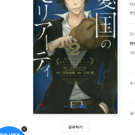
미
첫
정
판
Y
추
결
공유하기