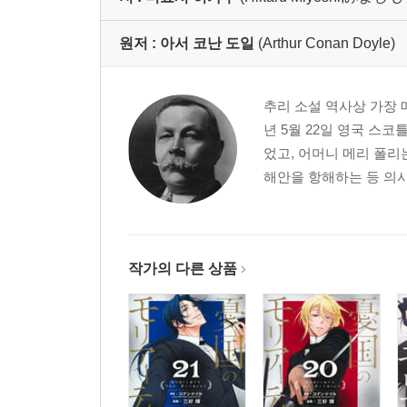
원저 :
아서 코난 도일
(Arthur Conan Doyle)
추리 소설 역사상 가장 
년 5월 22일 영국 
었고, 어머니 메리 폴
해안을 항해하는 등 의사
작가의 다른 상품