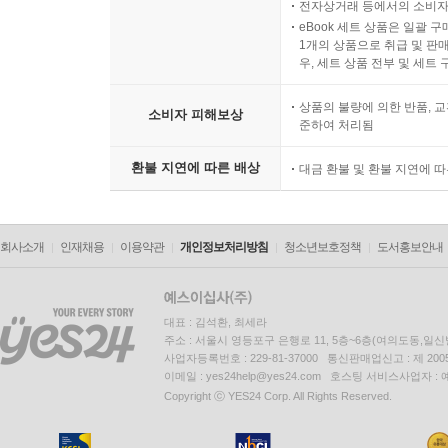
전자상거래 등에서의 소비자
eBook 세트 상품은 일괄 
1개의 상품으로 취급 및 판매
우, 세트 상품 전부 및 세트
상품의 불량에 의한 반품, 교
소비자 피해보상
준하여 처리됨
환불 지연에 따른 배상
대금 환불 및 환불 지연에 
회사소개
인재채용
이용약관
개인정보처리방침
청소년보호정책
도서홍보안내
대표 : 김석환, 최세라
주소 : 서울시 영등포구 은행로 11, 5층~6층(여의도동,일신
사업자등록번호 : 229-81-37000 통신판매업신고 : 제 200
이메일 : yes24help@yes24.com 호스팅 서비스사업자 :
Copyright ⓒ YES24 Corp. All Rights Reserved.