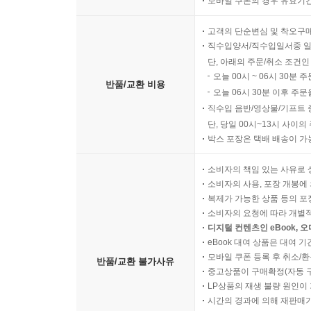
모바일 쿠폰의 경우 유효기간(
고객의 단순변심 및 착오구
직수입양서/직수입일서중 일
단, 아래의 주문/취소 조건인
오늘 00시 ~ 06시 30분 
반품/교환 비용
오늘 06시 30분 이후 주문
직수입 음반/영상물/기프트 
단, 당일 00시~13시 사이
박스 포장은 택배 배송이 가
소비자의 책임 있는 사유로 
소비자의 사용, 포장 개봉에 
복제가 가능한 상품 등의 포장을 
소비자의 요청에 따라 개별
디지털 컨텐츠인 eBook, 
eBook 대여 상품은 대여 기
모바일 쿠폰 등록 후 취소/환
반품/교환 불가사유
중고상품이 구매확정(자동 
LP상품의 재생 불량 원인이 기
시간의 경과에 의해 재판매가