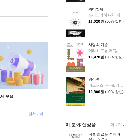
위버멘쉬
프리드리히 니체 저/어나니머스 역
16,020
원
(10% 할인)
사랑의 기술
에리히 프롬 저/강주헌 역
16,920
원
(10% 할인)
명상록
마르쿠스 아우렐리우스 저/박문재 역
10,800
원
(10% 할인)
도서 모음
펼쳐보기
이 분야 신상품
더보기
다들 괜찮은 척하며
살고 있었다