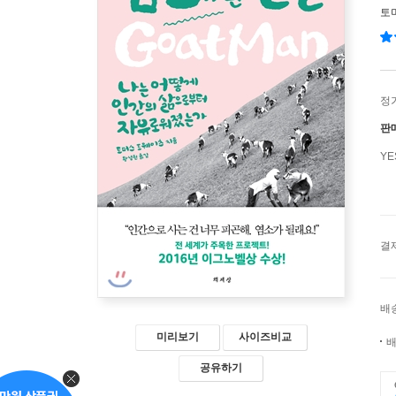
토
정
판
Y
결
배
미리보기
사이즈비교
배
공유하기