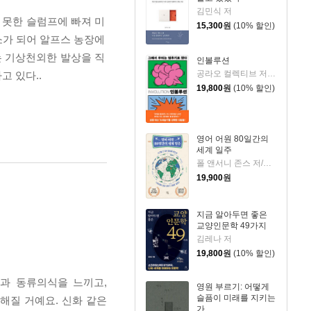
김민식 저
 못한 슬럼프에 빠져 미
15,300
원
(10% 할인)
소가 되어 알프스 농장에
는 기상천외한 발상을 직
인볼루션
공라오 컬렉티브 저/홍명교 역
고 있다..
19,800
원
(10% 할인)
영어 어원 80일간의
세계 일주
폴 앤서니 존스 저/고정아 역
19,900
원
지금 알아두면 좋은
교양인문학 49가지
김레나 저
19,800
원
(10% 할인)
물과 동류의식을 느끼고,
영원 부르기: 어떻게
슬픔이 미래를 지키는
해질 거예요. 신화 같은
가