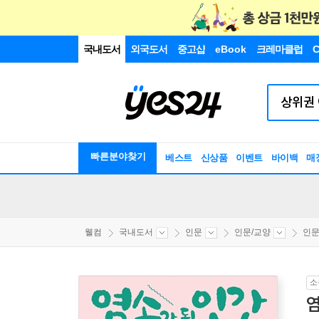
국내도서
외국도서
중고샵
eBook
크레마클럽
C
빠른분야찾기
베스트
신상품
이벤트
바이백
매
웰컴
국내도서
인문
인문/교양
인
소
염