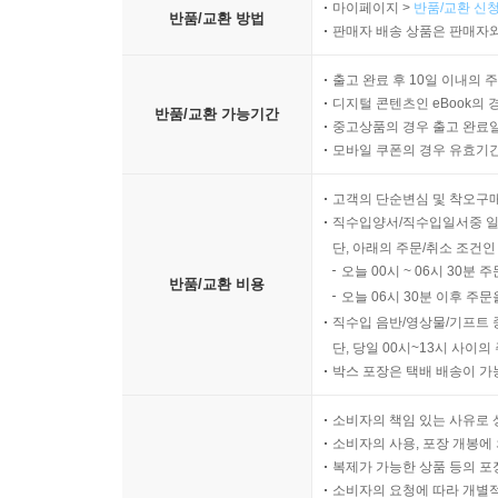
마이페이지 >
반품/교환 신청
반품/교환 방법
판매자 배송 상품은 판매자와
출고 완료 후 10일 이내의 
디지털 콘텐츠인 eBook의 
반품/교환 가능기간
중고상품의 경우 출고 완료일
모바일 쿠폰의 경우 유효기간(
고객의 단순변심 및 착오구
직수입양서/직수입일서중 일
단, 아래의 주문/취소 조건인
오늘 00시 ~ 06시 30분 
반품/교환 비용
오늘 06시 30분 이후 주문
직수입 음반/영상물/기프트 
단, 당일 00시~13시 사이
박스 포장은 택배 배송이 가
소비자의 책임 있는 사유로 
소비자의 사용, 포장 개봉에 
복제가 가능한 상품 등의 포장을 
소비자의 요청에 따라 개별