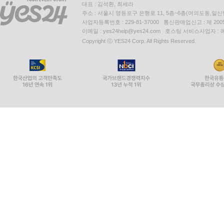
대표 : 김석환, 최세라
주소 : 서울시 영등포구 은행로 11, 5층~6층(여의도동,일신
사업자등록번호 : 229-81-37000 통신판매업신고 : 제 200
이메일 : yes24help@yes24.com 호스팅 서비스사업자 :
Copyright ⓒ YES24 Corp. All Rights Reserved.