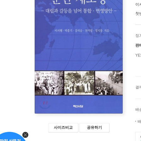
이
첫
정
판
Y
결
배
배
사이즈비교
공유하기