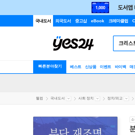
국내도서
외국도서
중고샵
eBook
크레마클럽
C
빠른분야찾기
베스트
신상품
이벤트
바이백
매
웰컴
국내도서
사회 정치
정치/외교
소