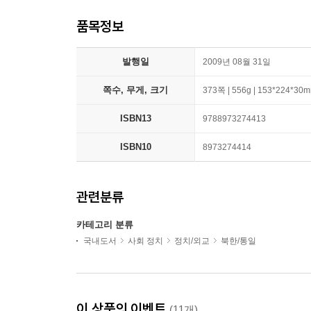
품목정보
발행일
2009년 08월 31일
쪽수, 무게, 크기
373쪽 | 556g | 153*224*30
ISBN13
9788973274413
ISBN10
8973274414
관련분류
카테고리 분류
국내도서
사회 정치
정치/외교
북한/통일
이 상품의 이벤트
(11개)