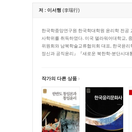
저 :
이서행
(李瑞行)
한국학중앙연구원 한국학대학원 윤리학 전공 
사학위를 취득하였다. 미국 델라워어대학교, 
위원회와 남북학술교류협의회 대표, 한국윤리
정신과 공직윤리』『새로운 북한학-분단시대통
작가의 다른 상품