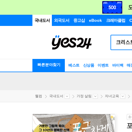
국내도서
외국도서
중고샵
eBook
크레마클럽
C
빠른분야찾기
베스트
신상품
이벤트
바이백
매
웰컴
국내도서
가정 살림
자녀교육
소