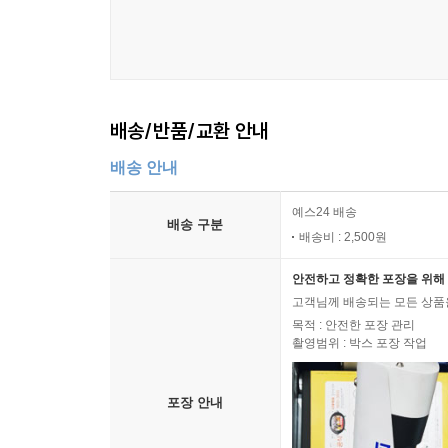
도록 되어 있답니다.
마쓰이 다다시 선생님이 이런 생각을 하시게 된 건 
고 얼마나 즐거운지 몸소 느끼셨다고 합니다. 벌써
시절을 떠올리십니다.
배송/반품/교환 안내
“지금도 내 등에 콩콩거리던 어머니의 심장 박동이 
배송 안내
난 까까머리 중학생 시절 어머니의 품에서 풍겨오던
우울하시구나. 마치 곁에 계신 것처럼 그 마음까지 
예스24 배송
배송 구분
배송비 : 2,500원
중학생 딸이 있는, 그림책에 푹 빠진 후배를 만났습
“선배가 저번에 읽어준 책 있잖아요?”
안전하고 정확한 포장을 위해 
“어떤 거?”
고객님께 배송되는 모든 상품을
목적 : 안전한 포장 관리
“『나, 화가가 되고 싶어!』라고. 저도 엄마들에게
촬영범위 : 박스 포장 작업
고 읽어줬어요.”
“와, 멋지다! 어찌 그리 예쁜 생각을. 읽어주니까 좋
포장 안내
“다들 너무 생뚱맞다는 표정인 거 있죠? 한 엄마는
몸을 이리 꼬고 저리 비틀고. 그래도 한 엄마는 가