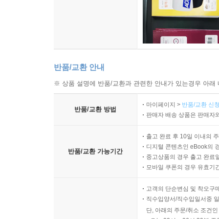
꿈같은 거 전혀 생각 못 했다고. 까마득히 잊고 살
좋았어요.”
“아유, 기특한 우리 은수 씨, 재미난 시도를 했네. 
처음에만 그렇지 점점 좋아하게 될걸? 근데 그 책이
반품/교환 안내
“아뇨. 선배가 읽어주고 난 뒤 너무 좋아서 항상 가
요. 자꾸만 자꾸만 그 그림책이 어른거린다고요.”
※ 상품 설명에 반품/교환과 관련한 안내가 있는경우 아래 
“하긴 그럴 수밖에. 내 마음에도 오래 남는 책이었으
마이페이지 >
반품/교환 신청
-중략-
반품/교환 방법
판매자 배송 상품은 판매자와
그렇게 시간이 흘러 아내가 되고 며느리가 되고 엄
밥하고 청소하고 빨래하고 아기 돌보고…
출고 완료 후 10일 이내의 
엄마라면 누구나 이런 삶이 어떤 것인지 아주 쉽게 
디지털 콘텐츠인 eBook의 
반품/교환 가능기간
덩 어디론가 날아가 버리지 않나요?
중고상품의 경우 출고 완료일
모바일 쿠폰의 경우 유효기간(
딸아이는 자라고 또 자랐고 집은 커지고 또 커졌어요
점이 되어 이대로 사라지고 말 것 같아.
고객의 단순변심 및 착오구
정말 이상합니다. 아이도 잘 자라 주었고, 집안 살
직수입양서/직수입일서중 일
빨려 들어가 흔적도 없이 사라질 것 같은 생각이 듭
단, 아래의 주문/취소 조건인