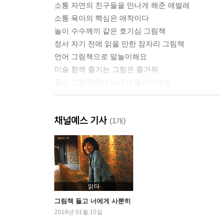
소통 자연의 친구들을 만나게 해준 애벌레
소통 육아의 핵심은 애착이다
놀이 수수께끼 같은 호기심 그림책
정서 자기 전에 읽을 만한 잠자리 그림책
언어 그림책으로 말놀이해요
미술 함께 즐기는 그림은 즐거워
동요 그림책에서 노래가 흘러나오면
2부 성장을 위한 그림책
채널예스 기사
(1개)
그림책 육아는 엄마의 행복과 믿음으로 지속된다
인트로 [그림책 육아일기]를 제안하며
육아법 그림책 육아 흔들림 없이 지속하려면
성장 세상에 첫 발을 내딛는 아이를 위해
정서 엄마는 분꽃을 알아?
읽다
성장 감기 걸려도 행복한 이유
그림책 들고 너에게 사뿐히
캐릭터 이렇게 웃긴 비둘기는 처음 봐
2018년 01월 15일