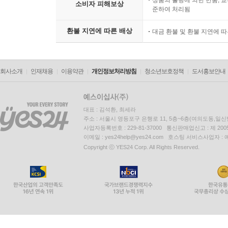
상품의 불량에 의한 반품, 교
소비자 피해보상
준하여 처리됨
환불 지연에 따른 배상
대금 환불 및 환불 지연에 
회사소개
인재채용
이용약관
개인정보처리방침
청소년보호정책
도서홍보안내
대표 : 김석환, 최세라
주소 : 서울시 영등포구 은행로 11, 5층~6층(여의도동,일신
사업자등록번호 : 229-81-37000 통신판매업신고 : 제 200
이메일 : yes24help@yes24.com 호스팅 서비스사업자 :
Copyright ⓒ YES24 Corp. All Rights Reserved.