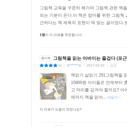
아기가 돌아다닌 마루는 한차례 폭풍우가 몰아친 듯
리하고 나면 온몸이 파김치가 되어 그대로 쓰러지기 
그림책 교육을 꾸준히 해가며 그림책 관련 책
그림책 육아의 세례를 받고 자란 열네 살 은재는 
눈꺼풀이 천근만근 잠이 쏟아지지만, 자고 싶지 않
되는 기분이 든다.이 책은 엄마를 위한 그림책
제님 씨는 책을 통해 중학생이 된 은재가 어떤 
작되니까요. 자정 12시가 넘어가지만 지금부터 온전
근하다는 책 제목의 표현이 딱 맞는 글이었다.포
모습이 군데군데 드러나 있습니다.
컴퓨터 앞에 앉아 오늘 하루를 돌아보며 이런저런 
1명
이 이 리뷰를 추천합니다.
“이 책을 읽는 엄마들은 은재와 제가 그림책으로 사랑
속상했던 마음을 풀기도 하고, 제 성질에 못 이겨 
잘하고 있는 거구나’ 하면서 본인의 그림책 육아
로 내뱉은 단어를 기쁨에 겨워 적어봅니다.
능력에 대해 궁금해 하는 분도 있을 텐데요, 삶을 
그림책을 읽는 어버이는 즐겁다 (포
종이책
어느 날부터는 그림책을 읽어주었을 때 아이가 보
h*******e
2017-02-02
신고
|
|
|
마음이 편안해지고 다음날 씩씩하게 보낼 힘이 생기
자 이제 망설이지 말고 그림책 육아에 자신감을 가져
마음을 다독이는 힘이 있습니다.
책읽기 삶읽기 291그림책을 읽
더 좋은 그림책 목록을 만드실 겁니다. 『포근하게
당시에는 하루하루 아이에 대한 기록이 어떤 의미가 
15800원 아이들은 언제부터
의 시간을 갖는 시간 정도로 개인적인 만족에 그쳤을 
고 머리를 감겨야 할까요? 아
럼 너무도 생생하게 떠오릅니다. 사진보다도 더 섬
제까지 책을 읽어...
더보기
‘이 시기에 이런 말을 했구나! 이런 반응을 보였구나
이 리뷰가 도움이 되었나요?
블로그 글 중에 그림책에 관한 아이의 반응을 적은 
데요.