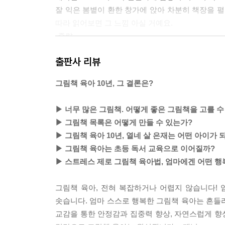
잘 익은 봄볕이 환한 창가에 앉아 차분히 책장을 펼
따라 읽어보면 그 느낌 아실 거예요.
-중략-
그런데 처음 엄마 되던 날의 감동을 까마득히 잊고
출판사 리뷰
육아에 지치다 보니 말썽 피우는 아이에게 소리 지
지도 모른다는 생각을 들게끔 하는 혹독한 날도 있습
그림책 육아 10년, 그 결론은?
얼마나 소중하고 사랑스러운 아들이고 딸인지를 더
이든 초등학생이든 모두 좋습니다. 어떤 아이든 언
▶ 너무 많은 그림책. 어떻게 좋은 그림책을 고를 수
▶ 그림책 목록은 어떻게 만들 수 있는가?
세 살 된 아이를 둔 어느 엄마의 이야기입니다. 엄
▶ 그림책 육아 10년, 열네 살 은재는 어떤 아이가
면서 말합니다.
▶ 그림책 육아는 초등 독서 교육으로 이어질까?
“봐, 향기가 나요. 킁킁.”
▶ 스트레스 제로 그림책 육아법, 엄마에겐 어떤 행
이 소리를 들은 엄마는 너무도 궁금하여 베란다 쪽으
마리가 서성이는 풍경이었는데요. 무슨 대단한 일
그림책 육아, 전혀 복잡하거나 어렵지 않습니다!
아이의 말과 바깥의 풍경은 엄마에게 그림책 한 권을
솟습니다. 엄마 스스로 행복한 그림책 육아는 흔들
일본 그림책인데요.
교감을 통한 안정감과 집중력 향상, 자연스럽게 향상
겨울잠을 자던 동물들이 잠에서 깨어나 일제히 한 