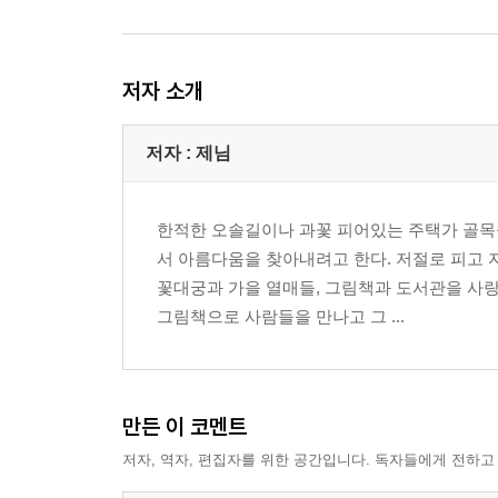
캐릭터 올리비아는 한꺼번에 읽어야 제 맛
작가 눈높이에서 함께 노는 검피 아저씨
저자 소개
3부 감수성 개발을 위한 그림책
그림책 교육은 엄마와의 소통과 산책으로 완성된다
저자 : 제님
인트로 왜 그림책을 읽어주려고 하는가?
감수성 알파고가 와도 감수성이 이긴다!
한적한 오솔길이나 과꽃 피어있는 주택가 골목
산책 봄맞이꽃을 만나러 가요
서 아름다움을 찾아내려고 한다. 저절로 피고 
산책 오늘은 나뭇잎 모으는 날
꽃대궁과 가을 열매들, 그림책과 도서관을 사
산책 비 오는 날 찰박찰박 걸어요
그림책으로 사람들을 만나고 그 ...
산책 오늘은 열매 모으는 날
산책 눈 오는 날, 뽀드득 뽀드득 걸어요
아빠 아빠가 읽어주면 더 좋은 그림책
만든 이 코멘트
4부 엄마를 위한 그림책
저자, 역자, 편집자를 위한 공간입니다. 독자들에게 전하고
그림책 교육은 엄마 자신의 위안과 행복 속에 성장