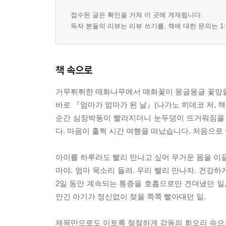
인트로 자꾸만 그 그림책이 어른거린다고요
접수된 글은 확인을 거쳐 이 곳에 게재됩니다.
친정 우리는 아이들에게 어떤 다정 씨가 되어 있을
독자 분들의 리뷰는 리뷰 쓰기를, 책에 대한 문의는 1:
고독 살짝 외롭지만 고요함을 즐기는 이들에게
친구 우주에서 제일 친한 친구
성찰 할머니, 그림책 읽어드릴까요?
책 속으로
철학 내 마음을 잘 헤아려주는 책이야!
교육법 『달님 안녕』 보던 아기, 중학생 됐어요
거무튀튀한 매화나무에서 매화꽃이 몽글몽글 꽃망울
바로 『엄마가 엄마가 된 날』(나가노 히데코 저, 
부록 제님씨가 고른 그림책 목록(2013~2016)
순간 심장박동이 빨라지더니 눈두덩이 뜨거워짐을 
다. 마음이 훌쩍 시간 여행을 떠났습니다. 처음으로
아이를 하루라도 빨리 만나고 싶어 무거운 몸을 이끌
마야. 엄마 목소리 들려. 우리 빨리 만나자. 건강하
2일 동안 계속되는 통증을 호흡으로만 견뎌냈던 일,
안긴 아기가 정신없이 젖을 쪽쪽 빨아대던 일.
제목만으로도 이토록 절절하게 감동의 회오리 속으로