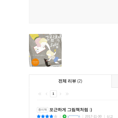
니다.
이 책에는 제님 씨의 확신이 들어있습니다. 흔들림 
‘내가 울 때도, 말썽 피울 때도 우리 엄마는 날 사랑
기 때문입니다. 그래서 제님 씨는 더 많은 엄마들에
애착 관계 형성에 좋은 그림책은 읽어주기가 중심
이 시기에는 많은 책을 읽어주기보다는 한 권이라
“매일 쏟아지는 그림책 속에서 헤매지 말고, 자신
으로 함께 놀이하듯 읽어주세요.
필요는 없습니다. 아이가 좋아하는 그림책이 있다면
다음에 소개되는 그림책으로 푹신한 이불 위에서 매
베스트셀러는 베스트인 이유가 분명히 있습니다. 
먼저 소개할 책은 『사랑해 사랑해 사랑해』(버나뎃 
육아, 복잡하거나 어려운 게 아닙니다! 엄마 자신
-중략-
그림책 육아는 흔들리지 않습니다.
이 시기에 아이가 믿고 가장 좋아하는 엄마가 항상 
난 아기 공룡 치노는 엄마를 찾기 시작합니다. 엄
충분히 보상을 받습니다. 학습 효과는 부수적인 것
“아가야, 엄마는 항상 네 곁에 있단다.”
전체 리뷰
(2)
따로 무엇 할 필요 없이 그냥 읽어주는 것만으로, 
뽈~ 뽈~ 뽈~ 제법 빠른 속도로 기어 다니는 아기
1
제님 씨가 그려내는 장면을 따라가다 보면 그림책으
진득하게 낮잠이란 걸 자지 않는 아기들의 엄마들에
한 끼 식사는 먹는 둥 마는 둥 부엌에 서서 후루룩
“그림책 육아에서 가장 중요한 건 엄마와 아이가 
포근하게 그림책처럼 :)
종이책
안 잔 아기는 좀 일찍 잘까 기대해 보지만 11시가 
내용 등등은 어쩌면 그 다음 이야기일 거예요.”
y*******n
2017-11-30
신고
|
|
|