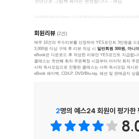
것만으로 그림책 육아는 완성됩니다. - 제님
하나같이 코를 킁킁대면서요. 어느 순간 얼음! 딱 
가운데에는 노란 꽃 한 송이가 피어 있었습니다.
그림책 육아 10년, 그 결론은? 은재는 어떻게 자
그러니까 세 살 된 딸과 엄마는 이 장면을 동시에 
회원리뷰
그림책에는 교양 정서 문학 미술 상호작용 수학 과학
(2건)
다 창밖 풍경을 기쁘게 읽어낼 수가 있는 거지요.
좋습니다. 그림책 육아는 엄마 입장에서 보더라도
매주 10건의 우수리뷰를 선정하여 YES포인트 3만원을 드
그림책 경험은 일상을 풍성하게 하고, 일상 속 경험
3,000원 이상 구매 후 리뷰 작성 시
일반회원 300원, 마니아
위안과 가르침을 얻죠. 한마디로 엄마도 행복한, 
이 풍요로워집니다.
eBook은 다운로드 후 작성한 리뷰만 YES포인트 지급됩니
이렇게 결론을 내리려고 합니다.
클래스는 첫번째 회차 주문확정 시점부터 마지막 회차 주문
“그림책으로만 가르치려한 엄마의 선택이 틀리지 않
사락 독서모임으로 진행된 클래스는 사락 독서모임 게시판
아이가 태어나서 24개월까지는 '애착'에 집중해야 
eBook 페이백, CD/LP, DVD/Blu-ray, 패션 및 판매금
에 여러 측면에서 발달을 향해 나아갈 수 있습니다.
2013년 발간되어 만여 명의 엄마가 감동을 받은 
애착 관계 형성에 그림책이 아주 좋은 매개체가 될 
가뿐한 그림책 육아, 그 10년의 행복한 산책 - 
『사랑해 사랑해 사랑해』, 『엄마랑 뽀뽀』, 『쪽쪽
해?』
오직 그림책만으로 아이를 키우겠다고 마음먹고 흔들
2
명의 예스24 회원이 평가한
읊조려보는 것만으로도 행복한 기운이 사르르 흐르는
제님 씨가 첫 번째 책에서 못 다한 이야기와 2013
이에게 매일 매일 해주고 싶은 사랑스러운 말들입니다
8.
『포근하게 그림책처럼』은 좋은 그림책을 골라주
마에게서 듣고 싶은 말이 모두 담겨 있습니다.
육아의 핵심은 바로 훌륭한 권장도서목록이 아니라 
들어도 들어도 또 듣고 싶은 말이 '사랑해'라는 말
“많고 많은 그림책 중에 빛나는 그림책은 엄마와 함