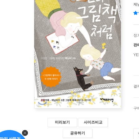
제
정
판
Y
결
구
미리보기
사이즈비교
공유하기