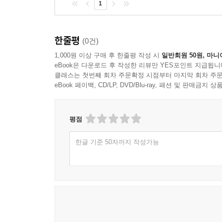
1
어떤 그림책이 좋은 그림책인가? 라는 질문 이전에 
내가 생각하는 그림책이란 무엇인가?
아이에게 그림책을 읽어준다는 것은 어떤 의미가 있
한줄평
(0건)
나는 아이에게 왜 그림책을 읽어주려고 하는가?
1,000원 이상 구매 후 한줄평 작성 시
일반회원 50원, 마니
‘그림책을 선택하는 바른 지혜’라는 소제목이 곁들여
eBook은 다운로드 후 작성한 리뷰만 YES포인트 지급됩니
지 20년이 훌쩍 지났지만 그림책 철학서로 고전이라
클래스는 첫번째 회차 주문확정 시점부터 마지막 회차 주문
eBook 페이백, CD/LP, DVD/Blu-ray, 패션 및 판매금
우리나라 그림책이 제대로 자리 잡는 데 많은 도움을
볼까 합니다.
그림책과 관련해서 특별한 경험을 하신 선생님의 삶
평점
50년 이상의 역사를 가진 아동서 전문 출판사 [
그림책이란 어린이가 읽는 책이 아니다.
한글 기준 50자까지 작성가능
그림책이란 어른이 아이에게 읽어주는 책이다.
아이 혼자 읽은 그림책은 읽은 것이 아니다.
공감이 가나요? 그림책이란 아이와 함께 소통하고
한다는 걸 의미하는 것 같습니다.
그래서 [후쿠인칸쇼텐] 출판사에서는 그림책을 편집