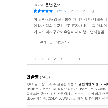
문법 잡기
종이책
e*****2
2017-08-26
신고
|
|
|
아 진짜 감탄감탄시험칠 때여기서 다 나왔습니다최
이라서 강의 2-3번 보고 혼자서 10번 좀 
가 나오더라구요어휴얼마나 다행이던지정말 고마
이 리뷰가 도움이 되었나요?
1
2
3
4
한줄평
(74건)
1,000원 이상 구매 후 한줄평 작성 시
일반회원 50원, 마니
eBook은 다운로드 후 작성한 리뷰만 YES포인트 지급됩니
클래스는 첫번째 회차 주문확정 시점부터 마지막 회차 주문
eBook 페이백, CD/LP, DVD/Blu-ray, 패션 및 판매금