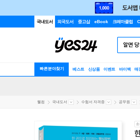
국내도서
외국도서
중고샵
eBook
크레마클럽
C
빠른분야찾기
베스트
신상품
이벤트
바이백
매
웰컴
국내도서
수험서 자격증
공무원
소
한