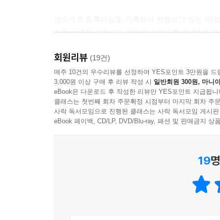
연속으로 등록마감을 기록하며 진행되고 있는 ‘매
실전 문제에 적용되지 못하던 기본기를 체계적이고
회원리뷰
아쉽게도 그동안 시중에 나와 있던 문제집의 대부
(19건)
기출 문제로 짜깁기 되어 있거나 오래 전에 제작
매주 10건의 우수리뷰를 선정하여 YES포인트 3만원을 드
3,000원 이상 구매 후 리뷰 작성 시
일반회원 300원, 마니아
것이 사실입니다. 이런 점을 보완하고자 이 교재
eBook은 다운로드 후 작성한 리뷰만 YES포인트 지급됩니
있습니다. 그러나, 쉬운 문제에 적응되어 실제
클래스는 첫번째 회차 주문확정 시점부터 마지막 회차 주문
문제해결능력을 기르는 것이 매우 중요하다는 점을 
사락 독서모임으로 진행된 클래스는 사락 독서모임 게시판
기억하기 바랍니다.
eBook 페이백, CD/LP, DVD/Blu-ray, 패션 및 판매금
이 교재가 수험생들이 원하는 고득점으로 가는 
19
명
시험에서 ‘합격’이라는 결과를 얻을 수 있도록 이 