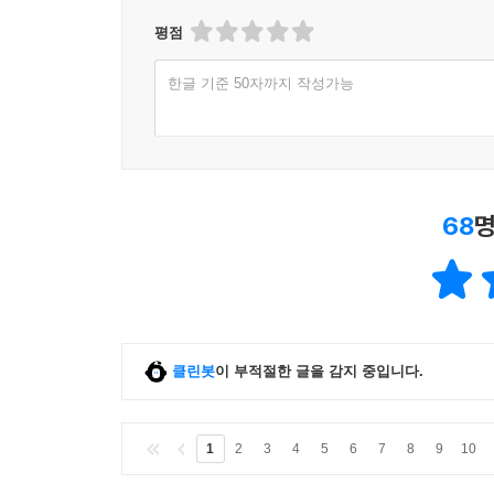
평점
한글 기준 50자까지 작성가능
68
명
클린봇
이 부적절한 글을 감지 중입니다.
1
2
3
4
5
6
7
8
9
10