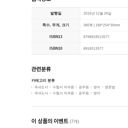
발행일
2016년 12월 26일
쪽수, 무게, 크기
360쪽 | 188*254*30mm
ISBN13
9788918513577
ISBN10
8918513577
관련분류
카테고리 분류
국내도서
수험서 자격증
공무원
영어
영문법
국내도서
수험서 자격증
공무원
영어
이 상품의 이벤트
(7개)