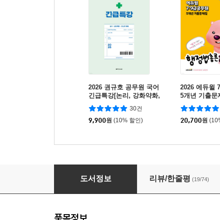
2026 권규호 공무원 국어
2026 에듀윌
긴급특강[논리, 강화약화,
5개년 기출문
고난도 독해]
총론
30건
9,900
원
(10% 할인)
20,700
원
(1
한 권으로 정리하는 핵심문법 500제
도서정보
리뷰/한줄평
(19/74)
품목정보