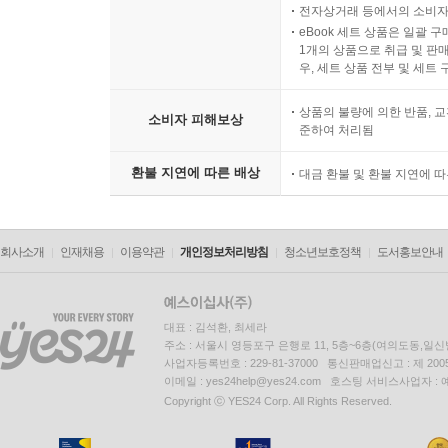
전자상거래 등에서의 소비자
eBook 세트 상품은 일괄 
1개의 상품으로 취급 및 판매
우, 세트 상품 전부 및 세트
상품의 불량에 의한 반품, 교
소비자 피해보상
준하여 처리됨
환불 지연에 따른 배상
대금 환불 및 환불 지연에 
회사소개
인재채용
이용약관
개인정보처리방침
청소년보호정책
도서홍보안내
대표 : 김석환, 최세라
주소 : 서울시 영등포구 은행로 11, 5층~6층(여의도동,일신
사업자등록번호 : 229-81-37000 통신판매업신고 : 제 200
이메일 : yes24help@yes24.com 호스팅 서비스사업자 :
Copyright ⓒ YES24 Corp. All Rights Reserved.