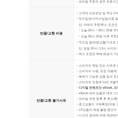
모바일 쿠폰의 경우 유효기간(
고객의 단순변심 및 착오구
직수입양서/직수입일서중 일
단, 아래의 주문/취소 조건인
오늘 00시 ~ 06시 30분 
반품/교환 비용
오늘 06시 30분 이후 주문
직수입 음반/영상물/기프트 
단, 당일 00시~13시 사이
박스 포장은 택배 배송이 가
소비자의 책임 있는 사유로 
소비자의 사용, 포장 개봉에 
복제가 가능한 상품 등의 포장을 
소비자의 요청에 따라 개별
디지털 컨텐츠인 eBook, 
eBook 대여 상품은 대여 기
모바일 쿠폰 등록 후 취소/환
반품/교환 불가사유
중고상품이 구매확정(자동 
LP상품의 재생 불량 원인이 기
시간의 경과에 의해 재판매가