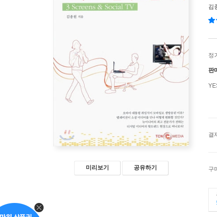
김
정
판
Y
결
미리보기
공유하기
구