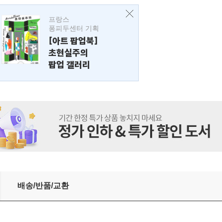
프랑스
퐁피두센터 기획
[아트 팝업북]
초현실주의
팝업 갤러리
배송/반품/교환