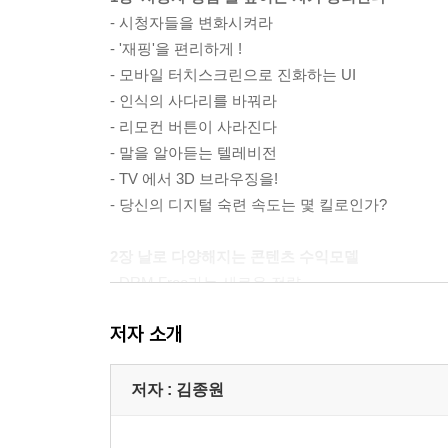
- 시청자들을 변화시켜라
- '재핑'을 편리하게 !
- 모바일 터치스크린으로 진화하는 UI
- 인식의 사다리를 바꿔라
- 리모컨 버튼이 사라진다
- 말을 알아듣는 텔레비전
- TV 에서 3D 브라우징을!
- 당신의 디지털 숙련 속도는 몇 킬로인가?
2장 날로 다양해지는 콘텐츠 수익모델
- DRM Free라는 새로운 전략
- 불법 다운로드의 합법적인 사업
저자 소개
- VOD의 생존 전략
- 복제 소프트웨어를 판매한다고?
- 인터넷 동영상의 역발상!
저자 : 김종원
- 인터넷으로 스포츠 경기를 생중계 한다
- 3D 영상이 TV로 몰려온다