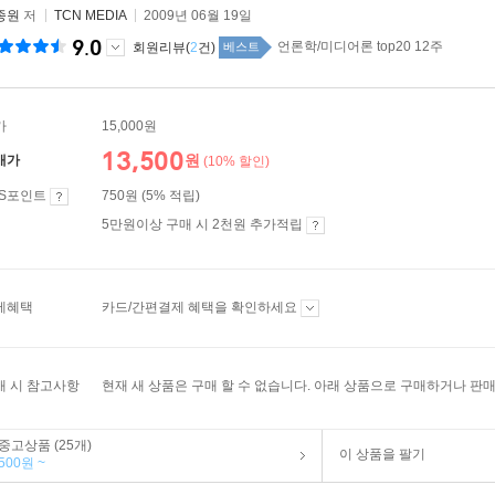
종원
저
TCN MEDIA
2009년 06월 19일
9.0
언론학/미디어론 top20 12주
회원리뷰(
2
건)
베스트
가
15,000원
13,500
원
매가
(10% 할인)
ES포인트
750원 (5% 적립)
5만원이상 구매 시 2천원 추가적립
제혜택
카드/간편결제 혜택을 확인하세요
매 시 참고사항
현재 새 상품은 구매 할 수 없습니다. 아래 상품으로 구매하거나 판매
중고상품 (25개)
이 상품을 팔기
500원 ~