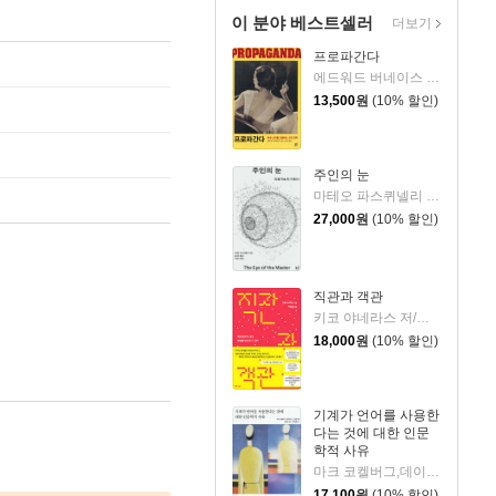
이 분야 베스트셀러
더보기
프로파간다
에드워드 버네이스 저/강미경 역
13,500
원
(10% 할인)
주인의 눈
마테오 파스퀴넬리 저/김상민 역/이광석 해제
27,000
원
(10% 할인)
직관과 객관
키코 야네라스 저/이소영 역
18,000
원
(10% 할인)
기계가 언어를 사용한
다는 것에 대한 인문
학적 사유
마크 코켈버그,데이비드 J. 건컬 저/신동숙 역/손화철 감수
17,100
원
(10% 할인)