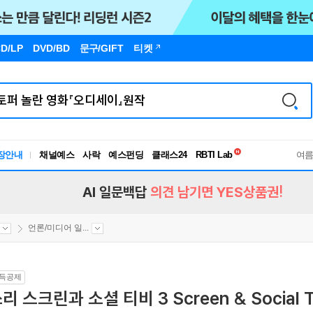
D/LP
DVD/BD
문구
/GIFT
티켓
독서유형검사
RBTI Lab
장안내
채널예스
사락
예스펀딩
클래스24
독서유형검사
여
AI 일문백답
의견 남기면 YES상품권!
언론/미디어 일...
득공제
리 스크린과 소셜 티비 3 Screen & Social 