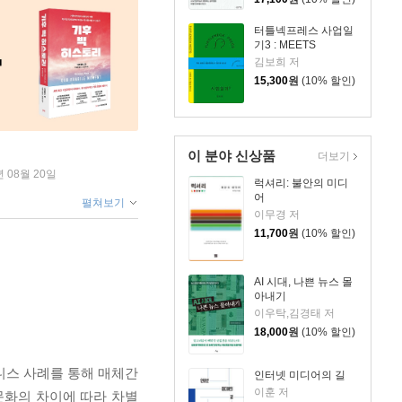
터틀넥프레스 사업일
기3 : MEETS
김보희 저
15,300
원
(10% 할인)
이 분야 신상품
더보기
년 08월 20일
럭셔리: 불안의 미디
어
펼쳐보기
이무경 저
11,700
원
(10% 할인)
AI 시대, 나쁜 뉴스 몰
아내기
이우탁,김경태 저
18,000
원
(10% 할인)
니스 사례를 통해 매체간
인터넷 미디어의 길
이훈 저
문화의 차이에 따라 차별