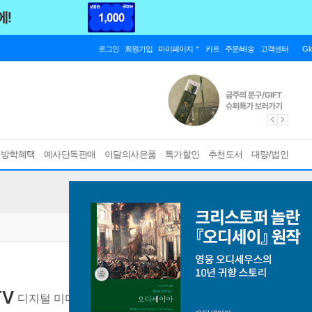
로그인
회원가입
마이페이지
카트
주문/배송
고객센터
Gl
름방학혜택
예사단독판매
이달의사은품
특가할인
추천도서
대량/법인
TV
디지털 미디어 산업의 빅트렌드