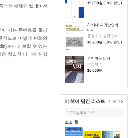
19,800
원
(10% 할인)
전통적인 매체인 텔레비전
AI 시대 지역방송의
2장에서는 콘텐츠를 둘러
미래
홍경수,이승현,안세득,김대규 저/한국언론학회 방송과 뉴미디어 연구회 기획
 중심으로 어떻게 변화와
16,200
원
(10% 할인)
ia)로서 진보할 수 있는
책은 치열한 미디어 산업
외박하는 남자
송경화 저
35,000
원
이 책이 담긴
리스트
더보기
1***1
님의 리스트
소셜 웹