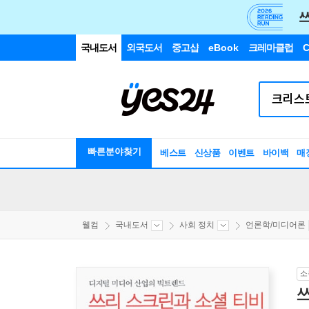
국내도서
외국도서
중고샵
eBook
크레마클럽
C
빠른분야찾기
베스트
신상품
이벤트
바이백
매
웰컴
국내도서
사회 정치
언론학/미디어론
소
쓰