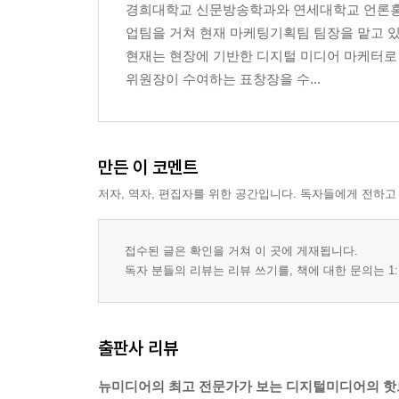
경희대학교 신문방송학과와 연세대학교 언론홍
업팀을 거쳐 현재 마케팅기획팀 팀장을 맡고 있다
3장 TV도 개방이 흐름이다
현재는 현장에 기반한 디지털 미디어 마케터로 
- 셋톱박스 없이 인터랙티브 TV 즐기기
위원장이 수여하는 표창장을 수...
- 카누와 구글의 광고 전쟁
- 티커머스가 나아갈 방향
- 아이폰 게임의 성공과 TV 게임
- DVR의 미래는 클라우드 컴퓨팅?
만든 이 코멘트
- TV의 외출! '슬링 박스' 아직도 진행중
저자, 역자, 편집자를 위한 공간입니다. 독자들에게 전하고
- 아이플레이이어(iPlayer)의 성공 비결
- 한국에서 애플 티비가 팔리지 않는 이유
- 인터넷 라디오, 변종인가, 혁명인가?
접수된 글은 확인을 거쳐 이 곳에 게재됩니다.
- 소니 게임기의 홈네트워크 전략
독자 분들의 리뷰는 리뷰 쓰기를, 책에 대한 문의는 1:
- TV 셋톱박스도 개방하라!
4장 인터넷 동영상과 TV의 지각변동
출판사 리뷰
- 인터넷 동영상과 TV의 동거
- 훌루닷컴의 1차 성적표
뉴미디어의 최고 전문가가 보는 디지털미디어의 