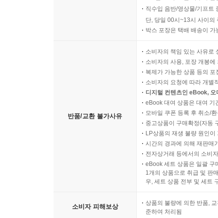
직수입 음반/영상물/기프트 
단, 당일 00시~13시 사이
박스 포장은 택배 배송이 가
소비자의 책임 있는 사유로 
소비자의 사용, 포장 개봉에 
복제가 가능한 상품 등의 포장을 
소비자의 요청에 따라 개별
디지털 컨텐츠인 eBook, 
eBook 대여 상품은 대여 기
모바일 쿠폰 등록 후 취소/환
반품/교환 불가사유
중고상품이 구매확정(자동 
LP상품의 재생 불량 원인이 기
시간의 경과에 의해 재판매가
전자상거래 등에서의 소비자
eBook 세트 상품은 일괄 
1개의 상품으로 취급 및 판매
우, 세트 상품 전부 및 세트
상품의 불량에 의한 반품, 교
소비자 피해보상
준하여 처리됨