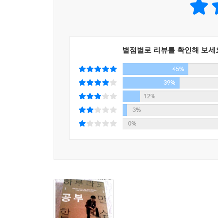
친구와의 만남, 아무도 관심 갖지 않는 전학생을
우습고도 이상한 일이다. 존경하는 장승수 선배님의 
재미있고 감동적인 에피소드들이 책 속 가득 들어있
닌가? 불과 몇 초 밖에 안 되는 짧은 시간동안 나는
‘강연을 들을까? 아니면 이 문제를 풀까? 선배님의 
공부 방법만을 알고 있는 학생은 자신의 한계를 뛰
문제는 나중에도 풀 수 있잖아?’
별점별로 리뷰를 확인해 보세
필사적인 이유를 가지고 있는 학생만이 원하는 성과
‘아니야, 1분 1초도 아끼지 말고 머릿속을 공부에
구체적인 과정, 빠른 성적 향상의 비결, 진로에 관
45%
다는 이 문제를 푸는 게 옳아.’
일부 독자들은 이 책의 저자가 자신과 비슷한 환경
39%
결국 나는 문제 푸는 것을 선택했다. 내가 장승수 
그리고 저자가 그 환경에 맞서면서 무엇을 잃게 됐
12%
--- ‘그 분이 오셨다’ 중에서
저자는 그 환경에 순응하기를 거부하고 꿈에 대한
3%
느끼지 못했다고 말하는데, 그건 누군가의 희생이
0%
“살면서 가장 중요한 것은 봉사란다.”
청년이다. 그의 삶은 오늘날의 청소년들에게 귀감과
웬 봉사? 나는 의아했다. 세상에서 도움이 필요한 
말인가? 나는 시큰둥하게 대답했다.
“내가 하고 싶은 일을 하면서 사는 것이 제일 중요한
내 대답을 들은 외할머니가 미소를 지으시면서 말씀
“그래. 뭘 하든 네가 하고 싶은 걸 해야겠지. 그런데
나는 살짝 기분이 나빠졌다. 갑자기 내가 나 혼자만
을 하지 않고 계속 TV만 바라봤다. 외할머니의 시선 