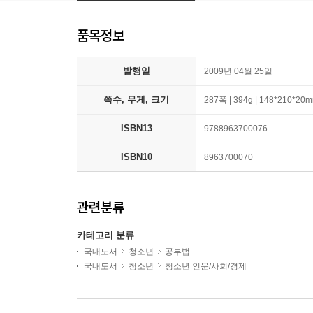
품목정보
발행일
2009년 04월 25일
쪽수, 무게, 크기
287쪽 | 394g | 148*210*20
ISBN13
9788963700076
ISBN10
8963700070
관련분류
카테고리 분류
국내도서
청소년
공부법
국내도서
청소년
청소년 인문/사회/경제