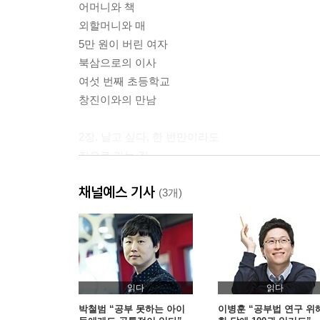
어머니와 책
외할머니와 매
5만 원이 버린 여자
북삼으로의 이사
여섯 번째 초등학교
창진이와의 만남
2장. 날고 싶다, 한 번만이라도
집으로 가는 길
사고뭉치 반장과 조병남 탈출 사건
채널예스 기사
이소희 선생님의 매
(3개)
커닝페이퍼의 추억
공부는 코스모스와 같은 것
마지막 밸런타인데이
구미고등학교의 입학식
소외되는 자
읽다
읽다
쓰레기통으로 간 수학의 정석
박철범 “공부 못하는 아이
이병훈 “공부법 연구 위해