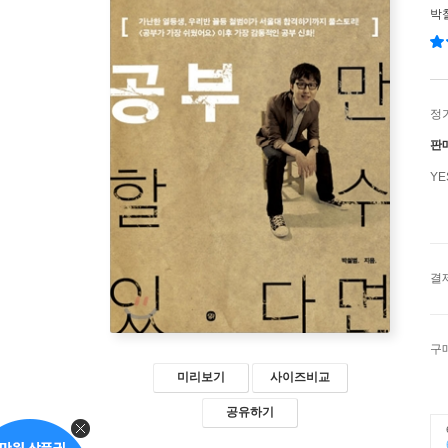
박
정
판
Y
결
구
미리보기
사이즈비교
공유하기