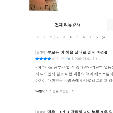
--- ‘너는 어떻게 살고 싶은 거야?’ 중에서
연탄아궁이를 확인해보았다. 아궁이는 두 개였다. 
로 연결된 아궁이 속에 들어있는 연탄은 이미 차갑
전체 리뷰
(33)
내며 타들어가고 있었다.
세상 모든 일에는 이유가 있고, 누군가의 편안함 뒤
1
2
3
4
5
6
7
춰놓는 누군가가 있었기 때문이다.
객관적으로 봤을 때 우리 집은 가난했을지 모르겠지만
부모는 이 책을 절대로 읽지 마라!!
종이책
지셨기 때문이리라. 그러면서도 단 한 번도 힘든 내
l******e
2009-06-01
신고
|
|
|
바라보아야 하는지에 대한 가르침이었다. 말이 아닌
<하루라도 공부만 할 수 있다면> -가난한 열
--- ‘마지막 이별’ 중에서
저 나오면서 결코 이런 내용의 책이 베스트셀
아가는 대한민국 사람중에 하나로써 그리고 영
공부는 어렵지 않았지만, 정작 어려운 것은 잡기의 
술도 마실 수 있고, 나이트도 갈 수 있는 나이다. 여
54명
이 이 리뷰를 추천합니다.
혼자 살고 있으니 부모님의 감시도 없는데다 아르바
다. 그래도 참아야 했다. 잡기에 손을 대면 공부가
흔히들 공부 잘 하는 사람은 “공부가 재미있었다”라
믿음, 그리고 강렬하고도 눈물겨운 
종이책