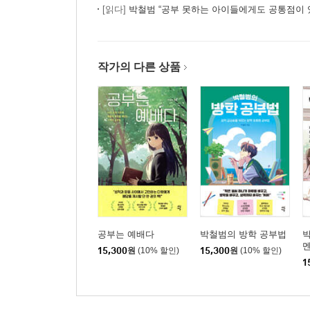
[읽다]
박철범 “공부 못하는 아이들에게도 공통점이 
입학하는 자들과 자퇴하는 자들
재수를 결심하다
과외비는 주는 대로 받아라
작가의 다른 상품
재수의 법칙
4장. 만약 공부를 연인이라 부를 수 있다면
너는 어떻게 살고 싶은 거야?
마지막 이별
합격
서울대학생으로 산다는 것
내가 바라는 나
조영래의 삶
장승수와의 만남
공부는 예배다
박철범의 방학 공부법
무효와 취소
15,300
원
(10% 할인)
15,300
원
(10% 할인)
1
또 다른 도전
끝까지 멋있던 그 녀석
신입생 오리엔테이션