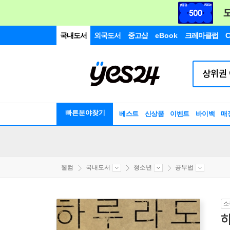
국내도서
외국도서
중고샵
eBook
크레마클럽
C
빠른분야찾기
베스트
신상품
이벤트
바이백
매
웰컴
국내도서
청소년
공부법
소
하