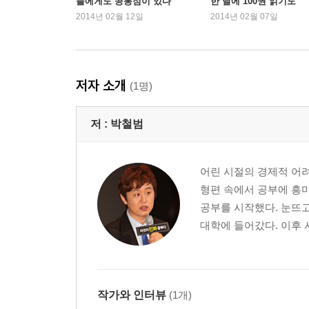
들에게도 공통점이 있다”
한 달에 100권 읽기도”
날고 싶다, 한 번만이라도
2014년 02월 12일
2014년 02월 07일
그 녀석의 조언
도서관의 계절
장승수가 누구?
경쟁자는 없다
저자 소개
(1명)
3장. 빠르게 성장하는 공부의 비결
저 :
박철범
또 다시 부는 바람
공부가 되돌려주는 보답
빠르게 성장하는 공부의 비결
어린 시절의 경제적 어
찢겨진 가족
형편 속에서 공부에 흥미
한 달간의 경남고등학교 생활
공부를 시작했다. 눈뜨고
공부만 할 수만 있다면
대학에 들어갔다. 이후 
경신고의 포스
그 분이 오셨다
또 한명의 페이스메이커
피바다 선생님의 Knee kick
작가와 인터뷰
(1개)
끔찍했던 고3생활