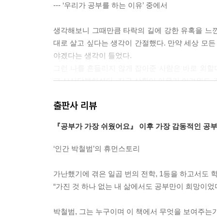
--- ‘우리가 공부를 하는 이유’ 중에서
생각해보니 그때만큼 타락의 길에 강한 유혹을 느낀 
대로 살고 싶다는 생각이 간절했다. 만약 세상 모든
야겠다는 생각이 들었다.
그런 나를 흔들리지 않게 잡아준 사람은 바로 외할
고 신신당부하셨다. 지금 상황이 아무리 어려워도 
르거나, 마땅히 해야 할 공부에 소홀하게 된다면 나
출판사 리뷰
그런 기대 속에서 이제 공부는 나에게 모든 것이 되
현실을 잊고, 재미를 느꼈을 수도 있었지만, 나는 
『공부가 가장 쉬웠어요』 이후 가장 감동적인 공부
많은 사람들이 공부를 하지만, 자신이 만족할 만큼
때문이다. 그렇게 되면 힘들 때마다 공부가 아닌 그
‘인간 박철범’의 휴먼스토리
자신에게 끝없는 애정을 바치자 공부라는 애인의 마
랐다. 친구들이 모두들 놀라고 선생님들도 나를 주
가난했기에 겪은 일곱 번의 전학, 1등을 하고서도 
물론 나도 기분이 무척 좋았지만 그렇다고 만족할 수
“가진 것 하나 없는 내 삶에서도 공부만이 희망이었다
다는 생각뿐이었다. 수업시간 중에 선생님이 농담을
--- ‘공부가 되돌려주는 보답’ 중에서
박철범, 그는 누구이며 이 책에서 무엇을 보여주는