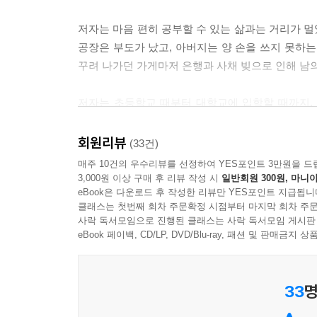
그러나 1등의 기쁨도 잠시. 집안 사정은 더욱 나빠
저자는 마음 편히 공부할 수 있는 삶과는 거리가 
학생의 뒷바라지를 감당하실 수 없으셨던 것 같다
공장은 부도가 났고, 아버지는 양 손을 쓰지 못하는
셨을 것이다.
꾸려 나가던 가게마저 은행과 사채 빚으로 인해 남
만약 신이 바로 내 앞에 서 있다면 따져 묻고 싶었다
고통 속에서 살아야만 하는가? 교회 수련회에 참석했
저자는 초등학교 때부터 대학교에 입학할 때까지,
체 내가 무엇을 그렇게 잘못했기에 이러시는지 묻고
찾아와 자고 있는 그의 배를 발로 걷어차 깨우기도 
--- ‘찢겨진 가족’ 중에서
대신, 그 좌절감의 깊이만큼 공부에 열정을 쏟아 부
회원리뷰
(33건)
매주 10건의 우수리뷰를 선정하여 YES포인트 3만원을 드
전화기에서 들리는 외할머니의 말, ‘니는 공부만 해라
저자는 어렸을 때부터 공부를 잘하던 소위 ‘우등
3,000원 이상 구매 후 리뷰 작성 시
일반회원 300원, 마니아
애써 태연한 척 알겠다고 짧게 대답하고 전화를 끊
eBook은 다운로드 후 작성한 리뷰만 YES포인트 지급됩니
사회에서 무시당하고, 끝없이 추락하고 있는 자신
처음으로 1등을 했을 때도 이렇게 행복하지는 않았다
클래스는 첫번째 회차 주문확정 시점부터 마지막 회차 주문
시작하였다. 그리고 공부에 대한 집념과 자신만의
사락 독서모임으로 진행된 클래스는 사락 독서모임 게시판
못할 것 같았다.
가능성을 발견하게 되었다. 하지만 1등의 기쁨도
eBook 페이백, CD/LP, DVD/Blu-ray, 패션 및 판매금
--- ‘공부만 할 수 있다면’ 중에서
아르바이트를 해가면서 공부의 끈을 놓지 않았던 
입학하게 된다.
모든 교실에 장승수 선배님의 강연이 생중계 됐다.
33
명
수학책 위로 그의 말을 받아 적을 수첩까지 꺼내 놓
이 책은 모두 4장으로 되어 있다. 가난하여 일곱 
그런데 습관이란 이리도 무서운 걸까? 갑자기 수첩 