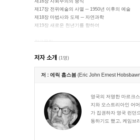
제16장 사회주의의 종식
제17장 전위예술의 사멸 ─ 1950년 이후의 예술
제18장 마법사와 도제 ─ 자연과학
제19장 새로운 천년기를 향하여
참고문헌
기본문헌에 대한 소개
저자 소개
역자 후기
(1명)
인명 색인
저 :
에릭 홉스봄
(Eric John Ernest Hobsbaw
영국의 저명한 마르크스
지와 오스트리아인 어머
가 집권하자 영국 런던
동하기도 했고, 케임브리