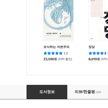
포식하는 자본주의
정당
1건
22,500
원
(10% 할인)
8,010
원
(10%
극단의 시대 : 20세기 역사 (하)
도서정보
리뷰/한줄평
(3/2)