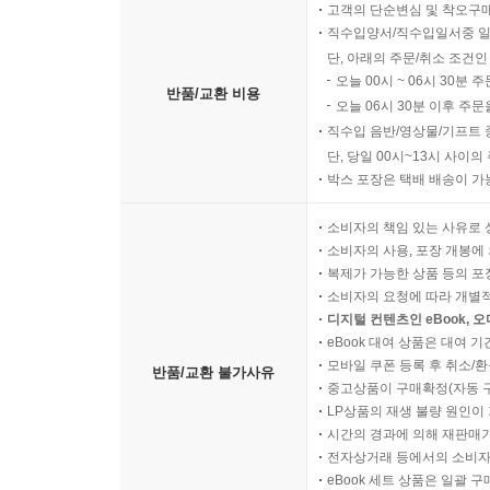
고객의 단순변심 및 착오구
직수입양서/직수입일서중 일
단, 아래의 주문/취소 조건인
오늘 00시 ~ 06시 30분 
반품/교환 비용
오늘 06시 30분 이후 주문
직수입 음반/영상물/기프트 
단, 당일 00시~13시 사이
박스 포장은 택배 배송이 가
소비자의 책임 있는 사유로 
소비자의 사용, 포장 개봉에 
복제가 가능한 상품 등의 포장을 
소비자의 요청에 따라 개별
디지털 컨텐츠인 eBook, 
eBook 대여 상품은 대여 기
모바일 쿠폰 등록 후 취소/환
반품/교환 불가사유
중고상품이 구매확정(자동 
LP상품의 재생 불량 원인이 기
시간의 경과에 의해 재판매가
전자상거래 등에서의 소비자
eBook 세트 상품은 일괄 