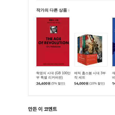
작가의 다른 상품
혁명의 시대 (GB 100만
에릭 홉스봄 시대 3부
부 특별 리커버판)
작 세트
26,600
원
(5% 할인)
54,000
원
(10% 할인)
1
만든 이 코멘트