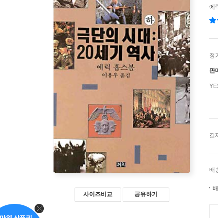
에
정
판
Y
결
배
배
사이즈비교
공유하기