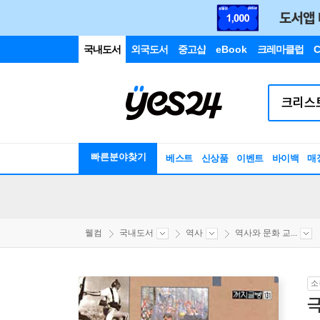
국내도서
외국도서
중고샵
eBook
크레마클럽
C
빠른분야찾기
베스트
신상품
이벤트
바이백
매
웰컴
국내도서
역사
역사와 문화 교...
소
극