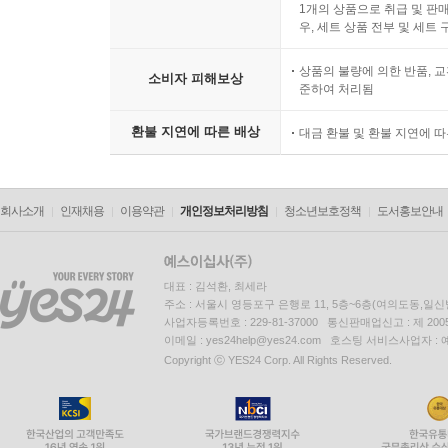
1개의 상품으로 취급 및 판매
우, 세트 상품 전부 및 세트
상품의 불량에 의한 반품, 교
소비자 피해보상
준하여 처리됨
환불 지연에 따른 배상
대금 환불 및 환불 지연에 
회사소개
인재채용
이용약관
개인정보처리방침
청소년보호정책
도서홍보안내
대표 : 김석환, 최세라
주소 : 서울시 영등포구 은행로 11, 5층~6층(여의도동,일신
사업자등록번호 : 229-81-37000 통신판매업신고 : 제 200
이메일 : yes24help@yes24.com 호스팅 서비스사업자 :
Copyright ⓒ YES24 Corp. All Rights Reserved.